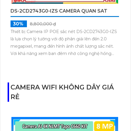
DS-2CD2743G0-IZS CAMERA QUAN SAT
30%
8,800,000 ₫
Thiết bị Camera IP POE sắc nét DS-2CD2743G0-IZS
là lựa chọn lý tưởng với độ phân giải lên đến 2.0
megapixel, mang đến hình ảnh chất lượng sắc nét.
Với khả năng xem ban đêm nhờ công nghệ hồng
ngoại 30m, camera này giúp bảo vệ ngôi nhà của
bạn suốt cả ngày đêm. Được trang bị công nghệ IP
POE độc đáo, camera không chỉ đảm bảo chất lượng
hình ảnh mà còn mang đến sự tiện lợi trong việc cài
CAMERA WIFI KHÔNG DÂY GIÁ
đặt và sử dụng. Với hồng ngoại EXIR hiện đại,
RẺ
camera giữ cho hình ảnh luôn rõ ràng ngay cả trong
môi trường ánh sáng yếu. Với thiết kế dome kim loại
sang trọng và chắc chắn, camera trở thành sự lựa
chọn hoàn hảo cho căn hộ, nhà phố. Điểm nhấn của
sản phẩm là khả năng thu âm rõ ràng, giúp bạn hoàn