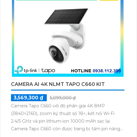
toàn yên tâm khi sử dụng.
CAMERA AI 4K NLMT TAPO C660 KIT
3,569,300 ₫
5,099,000 ₫
Camera Tapo C660 với độ phân giải 4K 8MP
(3840×2160), zoom kỹ thuật số 18×, kết nối Wi-Fi
2.4/5 GHz và pin lithium-ion 10000 mAh sạc lại.
Camera Tapo C660 còn được trang bị tấm pin năng
lượng mặt trời 5.2V 2.5W, tích hợp AI phát hiện người,