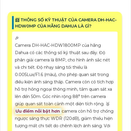
📨 THÔNG SỐ KỸ THUẬT CỦA CAMERA DH-HAC-
HDW0MP CỦA HÃNG DAHUA LÀ GÌ?
️🎉
Camera DH-HAC-HDW1800MP của hãng
Dahua có các thông số kỹ thuật sau đây. Độ
phân giải camera là 8MP, cho hình ảnh sắc nét
và chi tiết. Độ nhạy sáng tối thiểu là
0.005Lux/F1.6 (màu), cho phép quan sát trong
điều kiện ánh sáng thấp. Camera còn có tích hợp
hỗ trợ hồng ngoại thông minh, tầm quan sát xa
lên đến 50m. Góc nhìn rộng 88⁰ trên camera
giúp quan sát toàn cảnh một diện tích rộng. 🥈️
Ưu điểm nỗi bật hơn
camera còn hỗ trợ chống
ngược sáng thực WDR (120dB), giảm thiểu hiện
tượng mất chi tiết do chênh lệch ánh sáng. Với