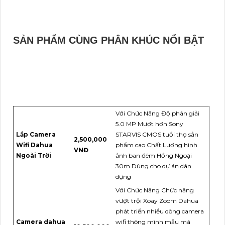
SẢN PHẨM CÙNG PHÂN KHÚC NỔI BẬT
Với Chức Năng Độ phân giải
5.0 MP Mượt hơn Sony
Lắp Camera
STARVIS CMOS tuổi thọ sản
2,500,000
Wifi Dahua
phẩm cao Chất Lượng hình
VNĐ
Ngoài Trời
ảnh ban đêm Hồng Ngoại
30m Dùng cho dự án dân
dụng
Với Chức Năng Chức năng
vượt trội Xoay Zoom Dahua
phát triển nhiều dòng camera
Camera dahua
wifi thông mình mẫu mã