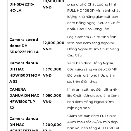
10,500,000
DH-SD42215-
phong phú Chất Lượng Hình
VNĐ
HC-LA
FULL HD 1080P Hình ảnh chất
lượng khả năng giám sát ban
đêm Hồng Ngoại Siêu Xa Chiết
Khấu Cao Bao Công Lắp
Loại Camera Giá re Hình ảnh
Camera speed
12,000,000
xem ban đêm sáng đẹp với
dome DH
VNĐ
Hồng Ngoại 100m Chức Năng
SD49225 HC LA
Cao Cấp
Camera dahua
Xem ban đêm Hồng Ngoại
DH HAC
1,370,000
60m siêu sáng và đẹp 5.0 MP
HDW1500TMQP
VNĐ
Độ phân giải phù hợp giám
A S2
sát trên điện thoại
CAMERA
hình ảnh sắt nét đến Ultra 4k
DAHUA DH HAC
1,050,000
lite Chất lượng cao giá rẻ Xem
HFW1500TLP
VNĐ
ban đêm Hồng Ngoại 40m
S2
mịn đẹp hơn
Giám sát ban đêm Full Color
Camera dahua
40m màu sắc 24/24 mịn đẹp
DH HAC
1,200,000
hơn với nền tảng AHD CVI TVI
HFW1239TLMP
VNĐ