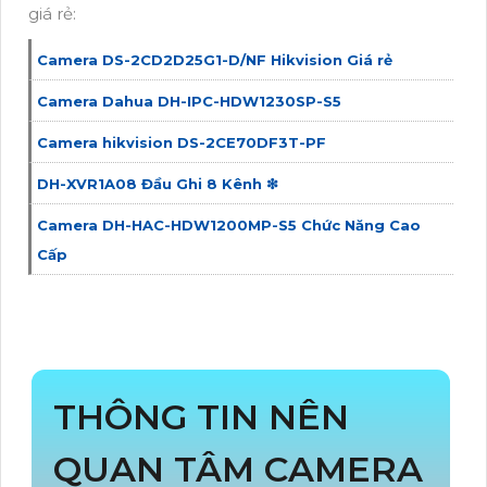
giá rẻ:
Camera DS-2CD2D25G1-D/NF Hikvision Giá rẻ
Camera Dahua DH-IPC-HDW1230SP-S5
Camera hikvision DS-2CE70DF3T-PF
DH-XVR1A08 Đầu Ghi 8 Kênh ❇
Camera DH-HAC-HDW1200MP-S5 Chức Năng Cao
Cấp
THÔNG TIN NÊN
QUAN TÂM CAMERA