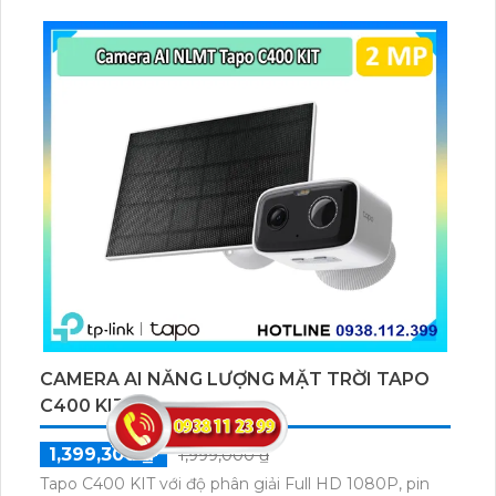
thú cưng, phương tiện, lưu trữ thẻ microSD tối đa 512
GB.
CAMERA AI NĂNG LƯỢNG MẶT TRỜI TAPO
C400 KIT
1,399,300 ₫
1,999,000 ₫
Tapo C400 KIT với độ phân giải Full HD 1080P, pin