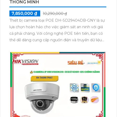
THÔNG MINH
7,850,000 ₫
10,290,000 ₫
Thiết bị camera loại POE DH-SD29404DB-GNY là sự
lựa chọn hoàn hảo cho việc giám sát an ninh với giá
cả phải chăng. Với công nghệ POE tiên tiến, bạn có
thể dễ dàng cung cấp nguồn điện và truyền dữ liệu
qua một dây cáp duy nhất. Camera này cung cấp
hình ảnh sắc nét, chất lượng cao và khả năng xoay
ngang lên tới 360 độ, phù hợp cho việc giám sát mọi
góc độ. Đặc biệt, camera được thiết kế với khả năng
chống nước và bụi, phù hợp sử dụng cả trong nhà và
ngoài trời.