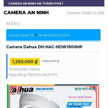
CAMERA AN NINH AN THÀNH PHÁT
CAMERA AN NINH
Hotline 0938.112.399
MENU
Camera Quan Sát
Camera Dahua Giá Rẻ
Camera Dahua DH-HAC-HDW1800MP
1,250,000 ₫
1,825,000 ₫
Thương hiệu:
Dahua
Ngày đăng:
7/5/2023 4:56:32 PM