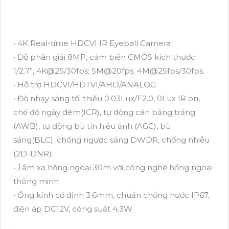
• 4K Real-time HDCVI IR Eyeball Camera
• Độ phân giải 8MP, cảm biến CMOS kích thước
1/2.7”, 4K@25/30fps; 5M@20fps; 4M@25fps/30fps.
• Hỗ trợ HDCVI/HDTVI/AHD/ANALOG
• Độ nhạy sáng tối thiểu 0.03Lux/F2.0, 0Lux IR on,
chế độ ngày đêm(ICR), tự động cân bằng trắng
(AWB), tự động bù tín hiệu ảnh (AGC), bù
sáng(BLC), chống ngược sáng DWDR, chống nhiễu
(2D-DNR).
• Tầm xa hồng ngoại 30m với công nghệ hồng ngoại
thông minh
• Ống kính cố định 3.6mm, chuẩn chống nước IP67,
điện áp DC12V, công suất 4.3W
.