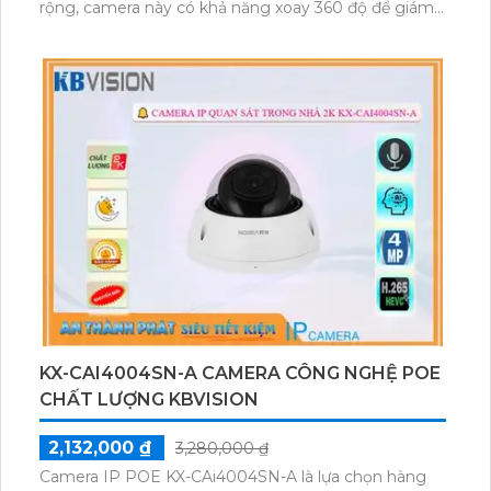
rộng, camera này có khả năng xoay 360 độ để giám
sát mọi góc độ. Độ phân giải sắc nét lên đến 2.0MP,
cho hình ảnh rõ nét và chi tiết. Ngoài ra, camera này
còn tích hợp công nghệ AHD CVI TVI BCS HD, giúp
hệ thống ổn định và tương thích với nhiều đầu ghi
hình khác nhau. Chức năng xoay zoom giúp giám sát
từ xa, trong khi khả năng xem ban đêm với hồng
ngoại 150m giúp mắt xem rõ vào ban đêm. Đặc biệt,
công nghệ hồng ngoại Smart IR giúp tối ưu hóa chất
lượng hình ảnh khi giám sát ban đêm.
KX-CAI4004SN-A CAMERA CÔNG NGHỆ POE
CHẤT LƯỢNG KBVISION
2,132,000 ₫
3,280,000 ₫
Camera IP POE KX-CAi4004SN-A là lựa chọn hàng