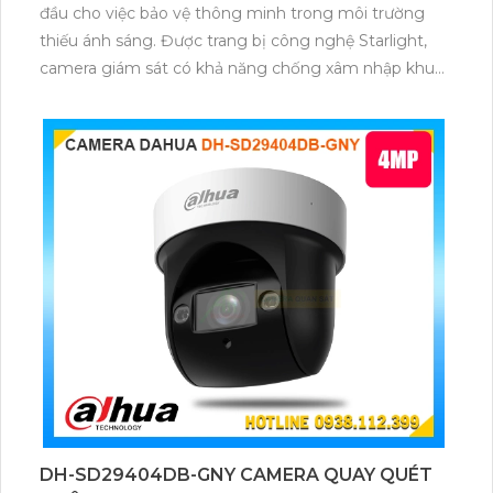
đầu cho việc bảo vệ thông minh trong môi trường
thiếu ánh sáng. Được trang bị công nghệ Starlight,
camera giám sát có khả năng chống xâm nhập khu
vực định sẵn trên ống kính, giúp giám sát hiệu quả.
Với giá cả phải chăng, đây là sự lựa chọn lý tưởng cho
công việc giám sát an ninh hàng ngày.
DH-SD29404DB-GNY CAMERA QUAY QUÉT