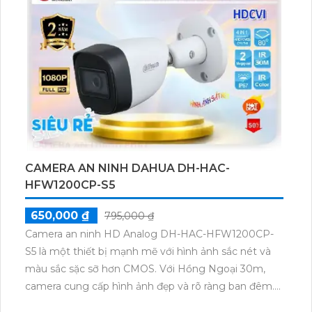
công trình mà không phải lo lắng về điều kiện thời
tiết.
Đặc biệt, hình ảnh được truyền tải từ camera ban
đêm sẽ rất sáng đẹp nhờ công nghệ hồng ngoại.
Camera có thể giám sát với khoảng cách lên đến
30m ban đêm mà không gây hiện tượng xóa mờ hay
mất chi tiết. Công nghệ ban đêm hồng ngoại EXIR
giúp camera có khả năng xem ban đêm với chất
lượng tốt nhất, mang đến sự an toàn và hiệu quả cho
việc giám sát công trình.
CAMERA AN NINH DAHUA DH-HAC-
HFW1200CP-S5
650,000 ₫
795,000 ₫
Camera an ninh HD Analog DH-HAC-HFW1200CP-
S5 là một thiết bị mạnh mẽ với hình ảnh sắc nét và
màu sắc sặc sỡ hơn CMOS. Với Hồng Ngoại 30m,
camera cung cấp hình ảnh đẹp và rõ ràng ban đêm.
Ngoài ra, camera hỗ trợ các công nghệ AHD, CVI, TVI