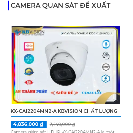
CAMERA QUAN SÁT ĐỀ XUẤT
KX-CAI2204MN2-A KBVISION CHẤT LƯỢNG
4,836,000 ₫
7,440,000 ₫
Camera giám sát HD IP KX-CAi2204MN2-A là một