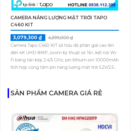
CAMERA NĂNG LƯỢNG MẶT TRỜI TAPO
C460 KIT
3,079,300 ₫
4,399,000 ₫
Camera Tapo C460 KIT sở hữu độ phân giải cao lên
đến 4K UHD 8MP, zoom kỹ thuật số 16×, kết nối Wi-
Fi băng tần kép 2.4/5 GHz, pin lithium-ion 10000mAh
tích hợp cùng tấm pin năng lượng mặt trời 5.2V/2.5W.
Tapo C460 KIT cũng hỗ trợ quan sát ban đêm màu
với cảm biến Starlight, tầm nhìn lên đến 15 m.
SẢN PHẨM CAMERA GIÁ RẺ