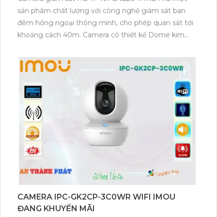
sản phẩm chất lượng với công nghệ giám sát ban
đêm hồng ngoại thông minh, cho phép quan sát tới
khoảng cách 40m. Camera có thiết kế Dome kim
loại hiện đại và hình ảnh được truyền tải qua công
nghệ IP, đảm bảo cho hình ảnh sắc nét và chất
lượng. Đặc biệt, sản phẩm tích hợp công nghệ AI cho
dự án chuyên dụng, giúp tiết kiệm 50% dung lượng
với các định dạng H.265+/H.265/H.264+/H.264.
Camera giám sát HD IP KX-CAi2204MN2-A là lựa
chọn tuyệt vời cho việc lắp đặt tại văn phòng hoặc
các dự án chuyên nghiệp.
CAMERA IPC-GK2CP-3C0WR WIFI IMOU
ĐANG KHUYẾN MÃI