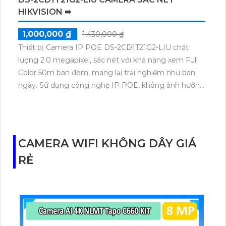
HIKVISION ➠
1,000,000 ₫
1,430,000 ₫
Thiết bị Camera IP POE DS-2CD1T21G2-LIU chất
lượng 2.0 megapixel, sắc nét với khả năng xem Full
Color 50m ban đêm, mang lại trải nghiệm như ban
ngày. Sử dụng công nghệ IP POE, không ảnh hưởng
đến chất lượng hình ảnh. Với thiết kế Dome kim loại,
camera này phù hợp cho căn hộ nhà phố, cung cấp
chất lượng âm thanh rõ ràng.
CAMERA WIFI KHÔNG DÂY GIÁ
RẺ