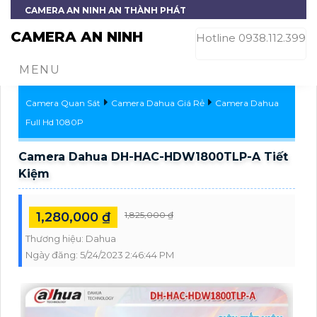
CAMERA AN NINH AN THÀNH PHÁT
CAMERA AN NINH
Hotline 0938.112.399
MENU
Camera Quan Sát
Camera Dahua Giá Rẻ
Camera Dahua
Full Hd 1080P
Camera Dahua DH-HAC-HDW1800TLP-A Tiết
Kiệm
1,280,000 ₫
1,825,000 ₫
Thương hiệu:
Dahua
Ngày đăng:
5/24/2023 2:46:44 PM