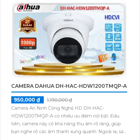
và BCS HD, giúp giám sát một cách hiệu quả với giá
cả phải chăng. Độ phân giải lên đến 2.0 MP mang
đến hình ảnh sắc nét và chi tiết. Sử dụng đầu ghi tích
hợp công nghệ nhìn đêm chất lượng Hồng Ngoại
EXIR, camera cũng có khả năng chống chói tốt hơn.
CAMERA DAHUA DH-HAC-HDW1200TMQP-A
950,000 ₫
1,190,000 ₫
Camera An Ninh Công Nghệ HD DH-HAC-
HDW1200TMQP-A có nhiều ưu điểm nổi bật. Đầu
tiên, camera này có khả năng thu âm rõ ràng, giúp
bạn nghe rõ các âm thanh xung quanh. Ngoài ra, sản
phẩm này còn được trang bị công nghệ Hồng Ngoại