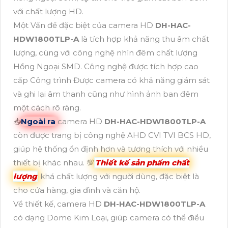
với chất lượng HD.
Một Vấn đề đặc biệt của camera HD
DH-HAC-
HDW1800TLP-A
là tích hợp khả năng thu âm chất
lượng, cùng với công nghệ nhìn đêm chất lượng
Hồng Ngoại SMD. Công nghệ được tích hợp cao
cấp Công trình Được camera có khả năng giám sát
và ghi lại âm thanh cũng như hình ảnh ban đêm
một cách rõ ràng.
📥
Ngoài ra
camera HD
DH-HAC-HDW1800TLP-A
còn được trang bị công nghệ AHD CVI TVI BCS HD,
giúp hệ thống ổn định hơn và tương thích với nhiều
thiết bị khác nhau. 💯
Thiết kế sản phẩm chất
lượng
khá chất lượng với người dùng, đặc biệt là
cho cửa hàng, gia đình và căn hộ.
Về thiết kế, camera HD
DH-HAC-HDW1800TLP-A
có dạng Dome Kim Loại, giúp camera có thể điều