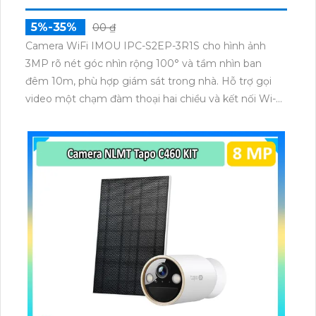
5%-35%
00 ₫
Camera WiFi IMOU IPC-S2EP-3R1S cho hình ảnh
3MP rõ nét góc nhìn rộng 100° và tầm nhìn ban
đêm 10m, phù hợp giám sát trong nhà. Hỗ trợ gọi
video một chạm đàm thoại hai chiều và kết nối Wi-Fi
ổn định giúp quan sát từ xa. Lưu trữ linh hoạt qua thẻ
microSD tối đa 256GB hoặc lưu đám mây dễ lắp đặt
cho gia đình và văn phòng nhỏ.