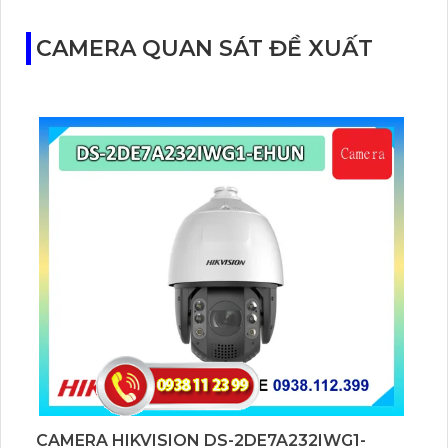
hoàn hảo cho những ai quan tâm đến an ninh và
muốn có một cuộc sống thông minh.
CAMERA QUAN SÁT ĐỀ XUẤT
CAMERA HIKVISION DS-2DE7A232IWG1-