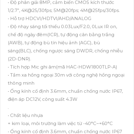
• Độ phân giải 8MP, cảm biến CMOS kích thước
1/2.7”, 4K@25/30fps; 5M@20fps; 4M@25fps/30fps.
• Hỗ trợ HDCVI/HDTVI/AHD/ANALOG
• Độ nhạy sáng tối thiểu 0.03Lux/F2.0, 0Lux IR on,
chế độ ngày đêm(ICR), tự động cân bằng trắng
(AWB), tự động bù tín hiệu ảnh (AGC), bù
sáng(BLC), chống ngược sáng DWDR, chống nhiễu
(2D-DNR).
• Tích hợp Mic ghi âm(mã HAC-HDW1800TLP-A)
• Tầm xa hồng ngoại 30m với công nghệ hồng ngoại
thông minh
• Ống kính cố định 3.6mm, chuẩn chống nước IP67,
điện áp DC12V, công suất 4.3W
.
• Chất liệu nhựa
+ kim loại, môi trường làm việc từ -40°C~+60°C
• Ống kính cố định 3.6mm, chuẩn chống nước IP67