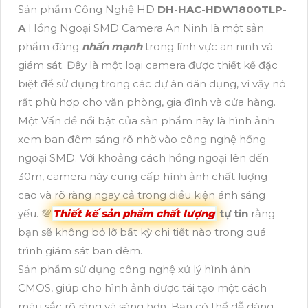
Sản phẩm Công Nghệ HD
DH-HAC-HDW1800TLP-
A
Hồng Ngoại SMD Camera An Ninh là một sản
phẩm đáng
nhấn mạnh
trong lĩnh vực an ninh và
giám sát. Đây là một loại camera được thiết kế đặc
biệt để sử dụng trong các dự án dân dụng, vì vậy nó
rất phù hợp cho văn phòng, gia đình và cửa hàng.
Một Vấn đề nổi bật của sản phẩm này là hình ảnh
xem ban đêm sáng rõ nhờ vào công nghệ hồng
ngoại SMD. Với khoảng cách hồng ngoại lên đến
30m, camera này cung cấp hình ảnh chất lượng
cao và rõ ràng ngay cả trong điều kiện ánh sáng
yếu. 💯
Thiết kế sản phẩm chất lượng
tự tin
rằng
bạn sẽ không bỏ lỡ bất kỳ chi tiết nào trong quá
trình giám sát ban đêm.
Sản phẩm sử dụng công nghệ xử lý hình ảnh
CMOS, giúp cho hình ảnh được tái tạo một cách
màu sắc rõ ràng và sáng hơn. Bạn có thể dễ dàng