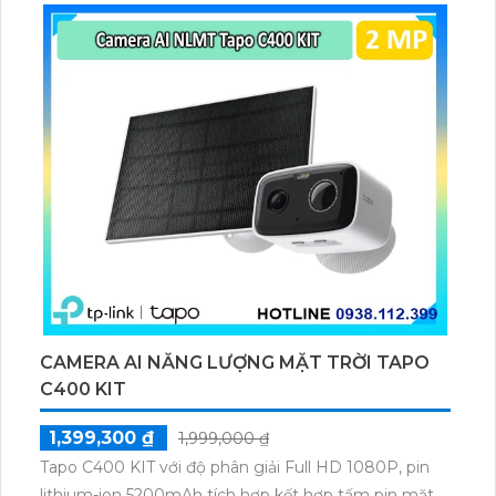
thú cưng, phương tiện, lưu trữ thẻ microSD tối đa 512
GB.
CAMERA AI NĂNG LƯỢNG MẶT TRỜI TAPO
C400 KIT
1,399,300 ₫
1,999,000 ₫
Tapo C400 KIT với độ phân giải Full HD 1080P, pin
lithium-ion 5200mAh tích hợp kết hợp tấm pin mặt