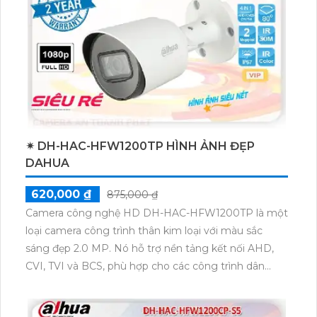
✴ DH-HAC-HFW1200TP HÌNH ẢNH ĐẸP
DAHUA
620,000 ₫
875,000 ₫
Camera công nghệ HD DH-HAC-HFW1200TP là một
loại camera công trình thân kim loại với màu sắc
sáng đẹp 2.0 MP. Nó hỗ trợ nền tảng kết nối AHD,
CVI, TVI và BCS, phù hợp cho các công trình dân
dụng. Camera này đã được trang bị khả năng chống
nước, nên nó có thể được sử dụng cho kho hàng