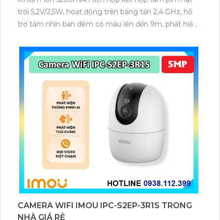
trời 5,2V/2,5W, hoạt động trên băng tần 2,4 GHz, hỗ
trợ tầm nhìn ban đêm có màu lên đến 9m, phát hiện
chuyển động và con người bằng AI, đồng thời lưu trữ
dữ liệu qua thẻ microSD lên đến 512GB.
CAMERA WIFI IMOU IPC-S2EP-3R1S TRONG
NHÀ GIÁ RẺ