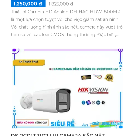
1,250,000 ₫
1,825,000 ₫
Thiết bị Camera HD Analog DH-HAC-HDW1800MP
là một lựa chọn tuyệt vời cho việc giám sát an ninh.
Với chất lượng hình ảnh sắc nét, camera này vượt trội
hơn so với các loại CMOS thông thường. Đặc biệt,
hình ảnh ban đêm cũng rất rõ nét nhờ khả năng
hồng ngoại lên đến 30m. Thiết bị này còn hỗ trợ
nhiều định dạng AHD, CVI, TVI, BCS HD, giúp tương
thích với nhiều hệ thống hiện có. Với giá thành hợp lý,
chất lượng hình ảnh 8.0 MP và tích hợp công nghệ
nhìn đêm chất lượng Hồng Ngoại SMD, thiết bị này
là một sự lựa chọn tuyệt vời cho việc bảo vệ và giám
sát.
DS-2CD1T21G2-LIU CAMERA SẮC NÉT