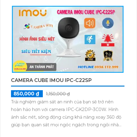
SMD, giúp hình ảnh trong điều kiện thiếu sáng trở
nên rõ nét. Cảm biến CMOS trung thực cho phép
camera thu hình ảnh màu sắc đẹp hơn. Điều này
đồng nghĩa với việc bạn có thể giám sát ban đêm
một cách tốt nhất với khả năng nhìn rõ hồng ngoại
lên đến 40 mét.
CAMERA CUBE IMOU IPC-C22SP
850,000 ₫
1,150,000 ₫
Trải nghiệm giám sát an ninh của bạn sẽ trở nên
hoàn hảo hơn với camera IPC-GK2DP-3C0W. Hình
ảnh sắc nét, sống động cùng khả năng xoay 360 độ
giúp bạn quan sát mọi ngóc ngách trong ngôi nhà
của mình. Camera IPC-GK2DP-3C0W - sự lựa chọn