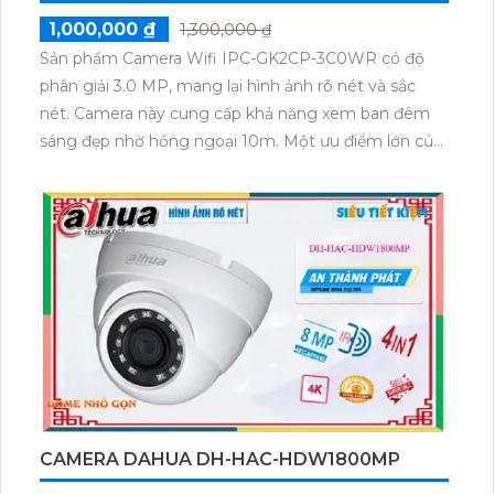
1,000,000 ₫
1,300,000 ₫
Sản phẩm Camera Wifi IPC-GK2CP-3C0WR có độ
phân giải 3.0 MP, mang lại hình ảnh rõ nét và sắc
nét. Camera này cung cấp khả năng xem ban đêm
sáng đẹp nhờ hồng ngoại 10m. Một ưu điểm lớn của
sản phẩm là công nghệ IP Wifi, giúp tiết kiệm chi phí
cho hệ thống lớn. Đặc biệt, được tích hợp công nghệ
hồng ngoại Smart IR, giúp cho hình ảnh ban đêm trở
nên rõ ràng. Thiết kế camera tinh tế và sang trọng, có
khả năng xoay 360 độ nhờ công nghệ AI. Sản phẩm
này được sử dụng phù hợp cho các dự án cao cấp.
CAMERA DAHUA DH-HAC-HDW1800MP