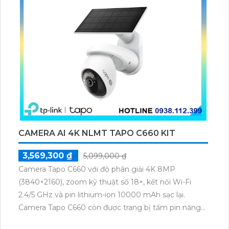
CAMERA AI 4K NLMT TAPO C660 KIT
3,569,300 ₫
5,099,000 ₫
Camera Tapo C660 với độ phân giải 4K 8MP
(3840×2160), zoom kỹ thuật số 18×, kết nối Wi-Fi
2.4/5 GHz và pin lithium-ion 10000 mAh sạc lại.
Camera Tapo C660 còn được trang bị tấm pin năng
lượng mặt trời 5.2V 2.5W, tích hợp AI phát hiện người,