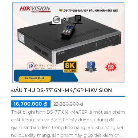
được trang bị các tính năng thông minh như chuyển
động phát hiện, bảo mật mạng và xem từ xa. Với
thiết kế nhỏ gọn, nó dễ dàng lắp đặt và vận hành.
Đây là sự lựa chọn hoàn hảo cho các hệ thống giám
sát an ninh hiện đại.
ĐẦU THU DS-7716NI-M4/16P HIKVISION
16,700,000 ₫
23,880,000 ₫
Thiết bị ghi hình DS-7716NI-M4/16P là một sản phẩm
chất lượng cao và đáng tin cậy được sử dụng để
giám sát ban đêm trong kho hàng. Với khả năng kết
nối qua dây mạng, sản phẩm này giúp tiết kiệm chi