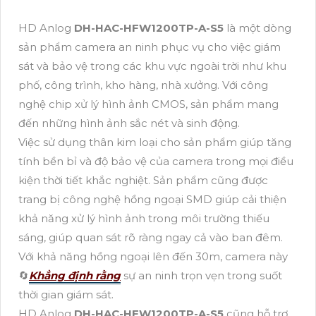
HD Anlog
DH-HAC-HFW1200TP-A-S5
là một dòng
sản phẩm camera an ninh phục vụ cho việc giám
sát và bảo vệ trong các khu vực ngoài trời như khu
phố, công trình, kho hàng, nhà xưởng. Với công
nghệ chip xử lý hình ảnh CMOS, sản phẩm mang
đến những hình ảnh sắc nét và sinh động.
Việc sử dụng thân kim loại cho sản phẩm giúp tăng
tính bền bỉ và độ bảo vệ của camera trong mọi điều
kiện thời tiết khắc nghiệt. Sản phẩm cũng được
trang bị công nghệ hồng ngoại SMD giúp cải thiện
khả năng xử lý hình ảnh trong môi trường thiếu
sáng, giúp quan sát rõ ràng ngay cả vào ban đêm.
Với khả năng hồng ngoại lên đến 30m, camera này
🔄
Khẳng định rằng
sự an ninh trọn vẹn trong suốt
thời gian giám sát.
HD Anlog
DH-HAC-HFW1200TP-A-S5
cũng hỗ trợ