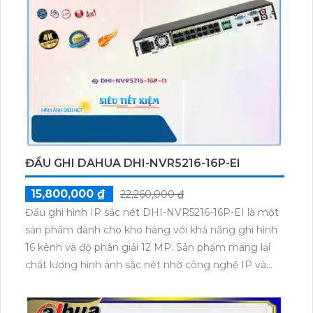
ĐẦU GHI DAHUA DHI-NVR5216-16P-EI
15,800,000 ₫
22,260,000 ₫
Đầu ghi hình IP sắc nét DHI-NVR5216-16P-EI là một
sản phẩm dành cho kho hàng với khả năng ghi hình
16 kênh và độ phân giải 12 MP. Sản phẩm mang lại
chất lượng hình ảnh sắc nét nhờ công nghệ IP và
tích hợp chức năng cao cấp. Ngoài ra, sản phẩm còn
có công nghệ AI báo động thông minh giúp hạn chế