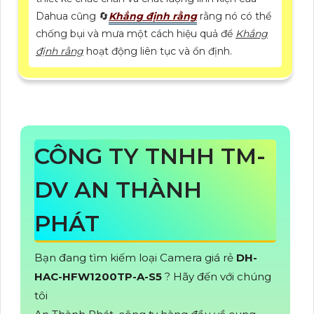
Dahua cũng 🔄
Khẳng định rằng
rằng nó có thể
chống bụi và mưa một cách hiệu quả để
Khẳng
định rằng
hoạt động liên tục và ổn định.
CÔNG TY TNHH TM-
DV AN THÀNH
PHÁT
Bạn đang tìm kiếm loại Camera giá rẻ
DH-
HAC-HFW1200TP-A-S5
? Hãy đến với chúng
tôi