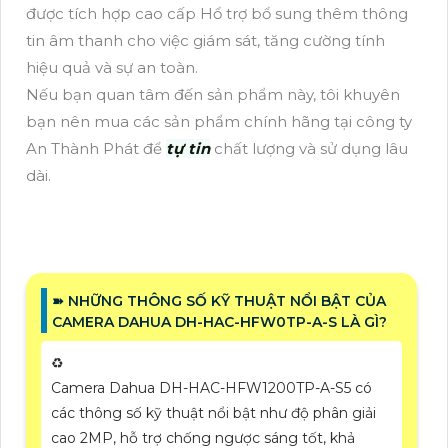
được tích hợp cao cấp Hổ trợ bổ sung thêm thông
tin âm thanh cho việc giám sát, tăng cường tính
hiệu quả và sự an toàn.
Nếu bạn quan tâm đến sản phẩm này, tôi khuyên
bạn nên mua các sản phẩm chính hãng tại công ty
An Thành Phát để
tự tin
chất lượng và sử dụng lâu
dài.
➽ NHỮNG THÔNG SỐ KỸ THUẬT NỔI BẬT CỦA
CAMERA DAHUA DH-HAC-HFW0TP-A-S LÀ GÌ?
♻️
Camera Dahua DH-HAC-HFW1200TP-A-S5 có
các thông số kỹ thuật nổi bật như độ phân giải
cao 2MP, hỗ trợ chống ngược sáng tốt, khả