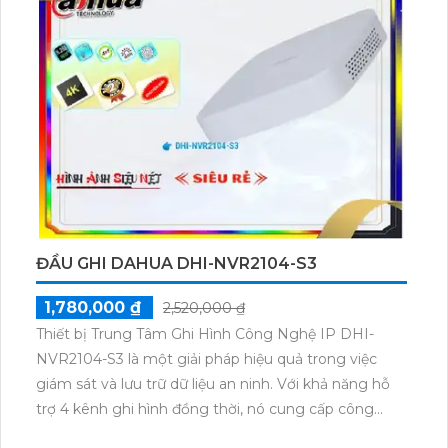
báo động giả. Sản phẩm cũng hỗ trợ xem ban đêm
và có 2 HDD để lưu trữ dữ liệu. Đặc biệt, sản phẩm
còn tương thích với công nghệ ban đêm ONVIF.
ĐẦU GHI DAHUA DHI-NVR2104-S3
1,780,000 ₫
2,520,000 ₫
Thiết bị Trung Tâm Ghi Hình Công Nghệ IP DHI-
NVR2104-S3 là một giải pháp hiệu quả trong việc
giám sát và lưu trữ dữ liệu an ninh. Với khả năng hỗ
trợ 4 kênh ghi hình đồng thời, nó cung cấp công
nghệ IP tiên tiến và đáng tin cậy. DHI-NVR2104-S3