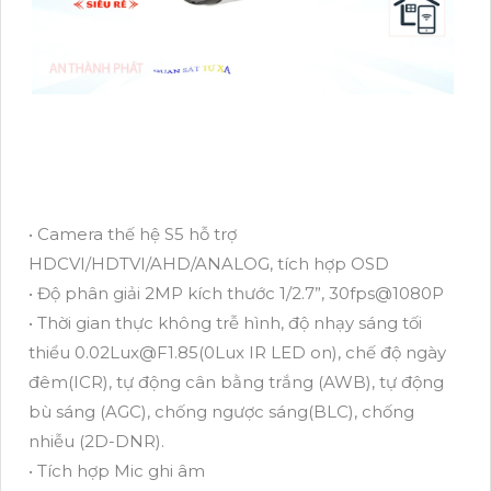
• Camera thế hệ S5 hỗ trợ
HDCVI/HDTVI/AHD/ANALOG, tích hợp OSD
• Độ phân giải 2MP kích thước 1/2.7”, 30fps@1080P
• Thời gian thực không trễ hình, độ nhạy sáng tối
thiểu 0.02Lux@F1.85(0Lux IR LED on), chế độ ngày
đêm(ICR), tự động cân bằng trắng (AWB), tự động
bù sáng (AGC), chống ngược sáng(BLC), chống
nhiễu (2D-DNR).
• Tích hợp Mic ghi âm