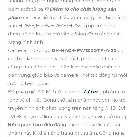
nhanh hơn, giúp người dùng dễ dàng theo dõi và
kiểm soát từ xa. 🎼️
Điểm 10 cho chất lượng sản
phẩm
camera hỗ trợ nhiều định dạng nén hình ảnh
như H.265+/H.265/H.264+/H.264, giúp tiết kiệm
dung lượng lưu trữ mà vẫn
Khẳng định rằng
chất
lượng hình ảnh.
Camera HD Anlog
DH-HAC-HFW1200TP-A-S5
còn
có thiết kế nhỏ gọn và bắt mắt, phù hợp cho các
công trình dân dụng. Thân kim loại chắc chắn và
bền vững, giúp bảo vệ camera khỏi tác động từ môi
trường bên ngoài.
Độ phân giải 2.0 MP của camera
tự tin
hình ảnh rõ
ràng và chi tiết. Đồng thời, sản phẩm này còn hỗ trợ
truyền hình ảnh chất lượng trên nền tảng AHD CVI
TVI BCS, tạo sự linh hoạt và tiện lợi cho việc sử dụng.
Nên quan tâm đến
đáng khen ngợi khác của sản
phẩm này là khả năng trang bị thu âm. Công nghệ