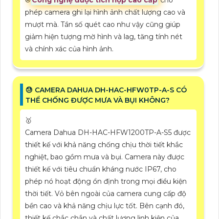
®️
Công nghệ được tích hợp cao cấp
cho
phép camera ghi lại hình ảnh chất lượng cao và
mượt mà. Tần số quét cao như vậy cũng giúp
giảm hiện tượng mờ hình và lag, tăng tính nét
và chính xác của hình ảnh.
😓 CAMERA DAHUA DH-HAC-HFW0TP-A-S CÓ
THỂ CHỐNG ĐƯỢC MƯA VÀ BỤI KHÔNG?
🥇
Camera Dahua DH-HAC-HFW1200TP-A-S5 được
thiết kế với khả năng chống chịu thời tiết khắc
nghiệt, bao gồm mưa và bụi. Camera này được
thiết kế với tiêu chuẩn kháng nước IP67, cho
phép nó hoạt động ổn định trong mọi điều kiện
thời tiết. Vỏ bên ngoài của camera cung cấp độ
bền cao và khả năng chịu lực tốt. Bên cạnh đó,
thiết kế chắc chắn và chất lượng linh kiện của