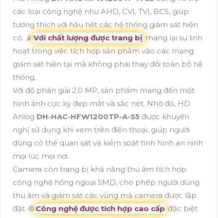
các loại công nghệ như AHD, CVI, TVI, BCS, giúp
tương thích với hầu hết các hệ thống giám sát hiện
có. 📡
Với chất lượng được trang bị
mang lại sự linh
hoạt trong việc tích hợp sản phẩm vào các mạng
giám sát hiện tại mà không phải thay đổi toàn bộ hệ
thống.
Với độ phân giải 2.0 MP, sản phẩm mang đến một
hình ảnh cực kỳ đẹp mắt và sắc nét. Nhờ đó, HD
Anlog
DH-HAC-HFW1200TP-A-S5
được khuyến
nghị sử dụng khi xem trên điện thoại, giúp người
dùng có thể quan sát và kiểm soát tình hình an ninh
mọi lúc mọi nơi.
Camera còn trang bị khả năng thu âm tích hợp
công nghệ hồng ngoại SMD, cho phép người dùng
thu âm và giám sát các vùng mà camera được lắp
đặt. ®️
Công nghệ được tích hợp cao cấp
đặc biệt