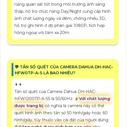
năng quan sát tốt trong môi trường ánh sáng
thấp, hỗ trợ chức năng Day/Night cung cấp hình
ảnh chất lượng ngày và đêm, chống nhiễu 3D,
hỗ trợ ghi hình ở độ phân giải 1080P, tích hợp
hồng ngoại với tầm xa 20m.
️💬 TẦN SỐ QUÉT CỦA CAMERA DAHUA DH-HAC-
HFW0TP-A-S LÀ BAO NHIÊU?
️👩‍👩
Tần số quét của Camera Dahua DH-HAC-
HFW1200TP-A-S5 là 50/60Hz. 📡
Với chất lượng
được trang bị
có nghĩa là camera này có thể
quét hình ảnh theo tần số 50 hình/giây hoặc 60
hình/giây, tùy thuộc vào cài đặt của người dùng.