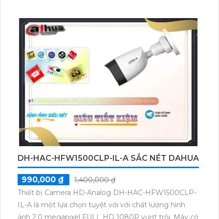
phí cho hệ thống lớn. Thiết bị được thiết kế với 16
kênh ghi hình và hổ trợ 4 ổ cứng, cho phép thu hình
chất lượng cao. Ngoài ra, thiết bị cũng có khả năng
cấp nguồn qua RJ45 và hỗ trợ eSATA cho việc mở
rộng lưu trữ.
DH-HAC-HFW1500CLP-IL-A SẮC NÉT DAHUA
990,000 ₫
1,400,000 ₫
Thiết bị Camera HD-Analog DH-HAC-HFW1500CLP-
IL-A là một lựa chọn tuyệt vời với chất lượng hình
ảnh 2.0 megapixel FULL HD 1080P vượt trội. Máy có