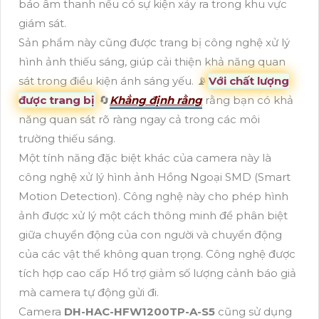
báo âm thanh nếu có sự kiện xảy ra trong khu vực
giám sát.
Sản phẩm này cũng được trang bị công nghệ xử lý
hình ảnh thiếu sáng, giúp cải thiện khả năng quan
sát trong điều kiện ánh sáng yếu. 📡
Với chất lượng
được trang bị
🔄
Khẳng định rằng
rằng bạn có khả
năng quan sát rõ ràng ngay cả trong các môi
trường thiếu sáng.
Một tính năng đặc biệt khác của camera này là
công nghệ xử lý hình ảnh Hồng Ngoại SMD (Smart
Motion Detection). Công nghệ này cho phép hình
ảnh được xử lý một cách thông minh để phân biệt
giữa chuyển động của con người và chuyển động
của các vật thể không quan trọng. Công nghệ được
tích hợp cao cấp Hổ trợ giảm số lượng cảnh báo giả
mà camera tự động gửi đi.
Camera
DH-HAC-HFW1200TP-A-S5
cũng sử dụng