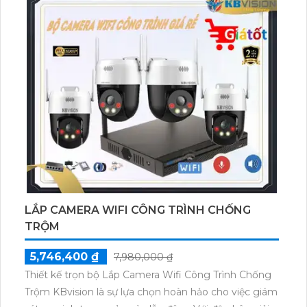
nhập trái phép và chống trộm hiệu quả.Sản phẩm có
giá phù hợp với nhiều đối tượng khách hàng, đồng
thời được hỗ trợ bởi dịch vụ chăm sóc khách hàng
tận tình từ nhà sản xuất, đảm bảo sự hài lòng và tin
tưởng khi sử dụng.
LẮP CAMERA WIFI CÔNG TRÌNH CHỐNG
TRỘM
5,746,400 ₫
7,980,000 ₫
Thiết kế trọn bộ Lắp Camera Wifi Công Trình Chống
Trộm KBvision là sự lựa chọn hoàn hảo cho việc giám