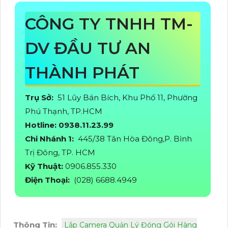
CÔNG TY TNHH TM-
DV ĐẦU TƯ AN
THÀNH PHÁT
Trụ Sở:
51 Lũy Bán Bích, Khu Phố 11, Phường
Phú Thạnh, TP.HCM
Hotline: 0938.11.23.99
Chi Nhánh 1:
445/38 Tân Hòa Đông,P. Bình
Trị Đông, TP. HCM
Kỹ Thuật:
0906.855.330
Điện Thoại:
(028) 6688.4949
Thông Tin:
Lắp Camera Quản Lý Đóng Gói Hàng