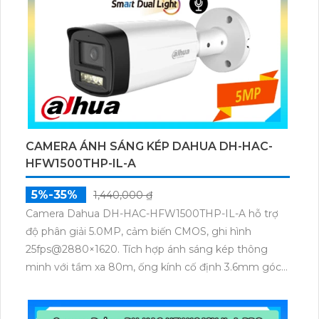
CAMERA ÁNH SÁNG KÉP DAHUA DH-HAC-
HFW1500THP-IL-A
5%-35%
1,440,000 ₫
Camera Dahua DH-HAC-HFW1500THP-IL-A hỗ trợ
độ phân giải 5.0MP, cảm biến CMOS, ghi hình
25fps@2880×1620. Tích hợp ánh sáng kép thông
minh với tầm xa 80m, ống kính cố định 3.6mm góc
nhìn 90.1°. Chống ngược sáng DWDR, 3DNR, có mic
thu âm và khả năng chuyển chế độ linh hoạt