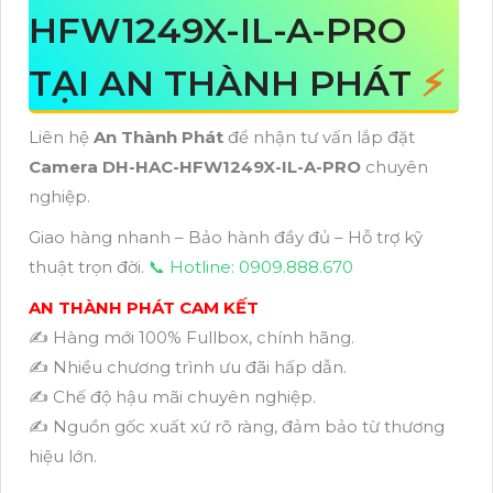
HFW1249X-IL-A-PRO
TẠI AN THÀNH PHÁT
⚡
Liên hệ
An Thành Phát
để nhận tư vấn lắp đặt
Camera DH-HAC-HFW1249X-IL-A-PRO
chuyên
nghiệp.
Giao hàng nhanh – Bảo hành đầy đủ – Hỗ trợ kỹ
thuật trọn đời.
📞 Hotline: 0909.888.670
AN THÀNH PHÁT CAM KẾT
✍️ Hàng mới 100% Fullbox, chính hãng.
✍️ Nhiều chương trình ưu đãi hấp dẫn.
✍️ Chế độ hậu mãi chuyên nghiệp.
✍️ Nguồn gốc xuất xứ rõ ràng, đảm bảo từ thương
hiệu lớn.