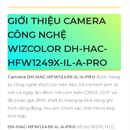
GIỚI THIỆU CAMERA
CÔNG NGHỆ
WIZCOLOR DH-HAC-
HFW1249X-IL-A-PRO
Camera DH-HAC-HFW1249X-IL-A-PRO
được trang
bị công nghệ WizColor tiên tiến, hỗ trợ hình ảnh rõ
nét cả ngày lẫn đêm. Với cảm biến CMOS 1/2.9” và
độ phân giải 2MP, thiết bị mang lại khả năng ghi
hình sống động, thu âm chính xác nhờ micro kép
tích hợp.
DH-HAC-HFW1249X-IL-A-PRO
hỗ trợ WDR, HLC,