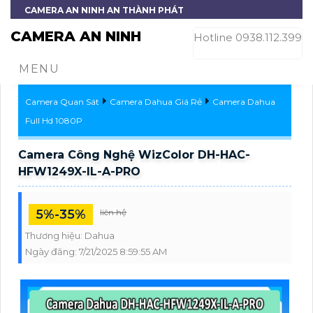
CAMERA AN NINH AN THÀNH PHÁT
CAMERA AN NINH
Hotline 0938.112.399
MENU
Camera Quan Sát
Camera Dahua Giá Rẻ
Camera Dahua
Full Hd 1080P
Camera Công Nghệ WizColor DH-HAC-
HFW1249X-IL-A-PRO
5%-35%
liên hệ
Thương hiệu:
Dahua
Ngày đăng:
7/21/2025 8:59:55 AM