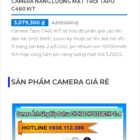
CAMERA NĂNG LƯỢNG MẶT TRỜI TAPO
C460 KIT
3,079,300 ₫
4,399,000 ₫
Camera Tapo C460 KIT sở hữu độ phân giải cao lên
đến 4K UHD 8MP, zoom kỹ thuật số 16×, kết nối Wi-
Fi băng tần kép 2.4/5 GHz, pin lithium-ion 10000mAh
tích hợp cùng tấm pin năng lượng mặt trời 5.2V/2.5W.
Tapo C460 KIT cũng hỗ trợ quan sát ban đêm màu
với cảm biến Starlight, tầm nhìn lên đến 15 m.
SẢN PHẨM CAMERA GIÁ RẺ