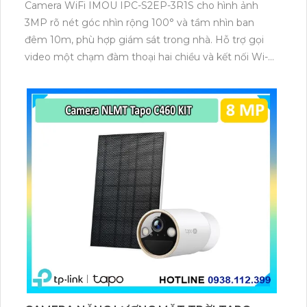
Camera WiFi IMOU IPC-S2EP-3R1S cho hình ảnh
3MP rõ nét góc nhìn rộng 100° và tầm nhìn ban
đêm 10m, phù hợp giám sát trong nhà. Hỗ trợ gọi
video một chạm đàm thoại hai chiều và kết nối Wi-Fi
ổn định giúp quan sát từ xa. Lưu trữ linh hoạt qua thẻ
microSD tối đa 256GB hoặc lưu đám mây dễ lắp đặt
cho gia đình và văn phòng nhỏ.