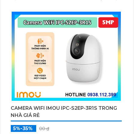
chuyển động và con người bằng AI, đồng thời lưu trữ
dữ liệu qua thẻ microSD lên đến 512GB.
CAMERA WIFI IMOU IPC-S2EP-3R1S TRONG
NHÀ GIÁ RẺ
5%-35%
00 ₫