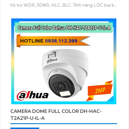
hỗ trợ WDR, 3DNR, HLC, BLC. Tính năng LDC loại bỏ
cong hình, SMD Plus bảo vệ vành đai, DIP switch
giúp thiết lập nhanh chóng và hiệu quả.
CAMERA DOME FULL COLOR DH-HAC-
T2A21P-U-IL-A