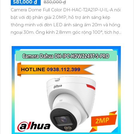
581,000 ₫
830,000 ₫
Camera Dome Full Color DH-HAC-T2A21P-U-IL-A nổi
bật với độ phân giải 2.0MP, hỗ trợ ánh sáng kép
thông minh với đèn LED ánh sáng ấm 20m và hồng
ngoại 30m. Ống kính 2.8mm góc rộng 100°, tích hợp
mic thu âm, hỗ trợ 4 chế độ CVI/TVI/AHD/Analog,
chuyển chế độ nhanh, vỏ nhựa dễ tháo lắp.