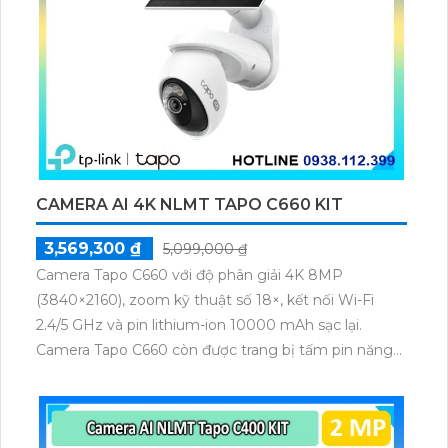
CAMERA AI 4K NLMT TAPO C660 KIT
3,569,300 ₫
5,099,000 ₫
Camera Tapo C660 với độ phân giải 4K 8MP
(3840×2160), zoom kỹ thuật số 18×, kết nối Wi-Fi
2.4/5 GHz và pin lithium-ion 10000 mAh sạc lại.
Camera Tapo C660 còn được trang bị tấm pin năng
lượng mặt trời 5.2V 2.5W, tích hợp AI phát hiện người,
thú cưng, phương tiện, lưu trữ thẻ microSD tối đa 512
GB.