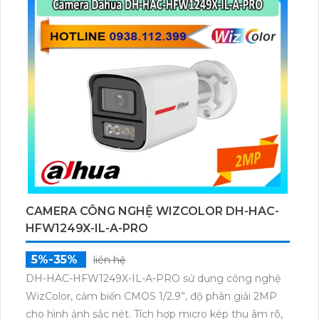
CVI/TVI/AHD/Analog.
CAMERA CÔNG NGHỆ WIZCOLOR DH-HAC-
HFW1249X-IL-A-PRO
5%-35%
liên hệ
DH-HAC-HFW1249X-IL-A-PRO sử dụng công nghệ
WizColor, cảm biến CMOS 1/2.9”, độ phân giải 2MP
cho hình ảnh sắc nét. Tích hợp micro kép thu âm rõ,