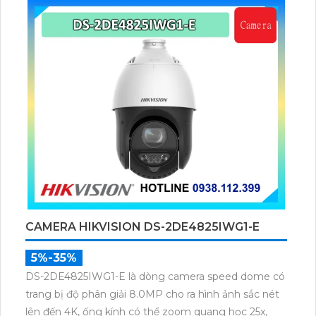
nghệ Self-learning
CAMERA HIKVISION DS-2DE4825IWG1-E
5%-35%
DS-2DE4825IWG1-E là dòng camera speed dome có
trang bị độ phân giải 8.0MP cho ra hình ảnh sắc nét
lên đến 4K, ống kính có thể zoom quang học 25x,