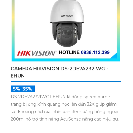
CAMERA HIKVISION DS-2DE7A232IWG1-
EHUN
5%-35%
DS-2DE7A232IWG1-EHUN là dòng speed dome
trang bị ống kính quang học lên đến 32X giúp giám
sát khoảng cách xa, nhìn ban đêm bằng hồng ngoại
200m, hỗ trợ tính năng AcuSense nâng cao hiệu quả
giám sát an ninh, có tốc độ lấy nét cao nhờ công