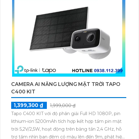
CAMERA AI NĂNG LƯỢNG MẶT TRỜI TAPO
C400 KIT
1,399,300 ₫
1,999,000 ₫
Tapo C400 KIT với độ phân giải Full HD 1080P, pin
lithium-ion 5200mAh tích hợp kết hợp tấm pin mặt
trời 5,2V/2,5W, hoạt động trên băng tần 2,4 GHz, hỗ
trợ tầm nhìn ban đêm có màu lên đến 9m, phát hiện