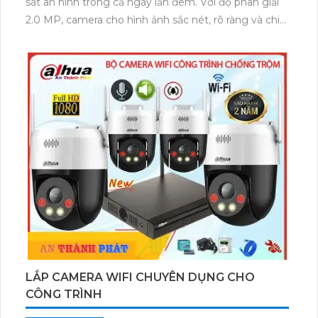
sát an ninh trong cả ngày lẫn đêm. Với độ phân giải
2.0 MP, camera cho hình ảnh sắc nét, rõ ràng và chi
tiết. Đặc biệt, thiết bị này có khả năng hiển thị hình
ảnh sáng đẹp không chỉ ban ngày mà còn cả vào
ban đêm nhờ vào công nghệ tiên tiến. Việc cài đặt và
sử dụng trên thiết bị di động cũng rất dễ dàng, giúp
người dùng quản lý và giám sát từ xa một cách tiện
lợi và linh hoạt.
LẮP CAMERA WIFI CHUYÊN DỤNG CHO
CÔNG TRÌNH