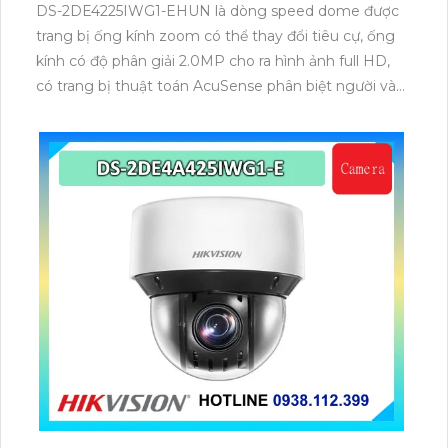
DS-2DE4225IWG1-EHUN là dòng speed dome được
trang bị ống kính zoom có thể thay đổi tiêu cự, ống
kính có độ phân giải 2.0MP cho ra hình ảnh full HD,
có trang bị thuật toán AcuSense phân biệt người và
phương tiện, trang bị micro và loa giúp đàm thoại 2
chiều, nhìn ban đêm bằng hồng ngoại 100m.