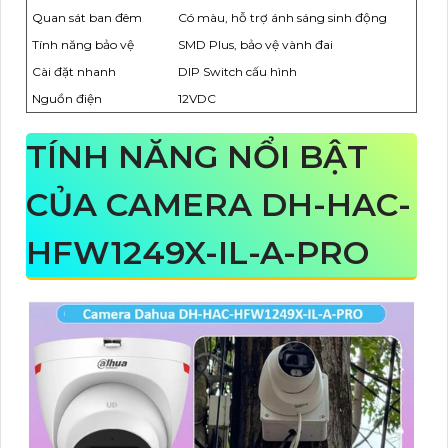
Quan sát ban đêm
Có màu, hỗ trợ ánh sáng sinh động
Tính năng bảo vệ
SMD Plus, bảo vệ vành đai
Cài đặt nhanh
DIP Switch cấu hình
Nguồn điện
12VDC
TÍNH NĂNG NỔI BẬT
CỦA CAMERA DH-HAC-
HFW1249X-IL-A-PRO