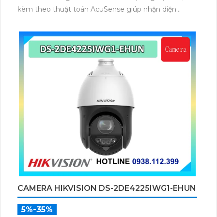
kèm theo thuật toán AcuSense giúp nhận diện
chuẩn người và phương tiện, nhìn ban đêm hồng
ngoại tầm xa lên đến 100m.
CAMERA HIKVISION DS-2DE4225IWG1-EHUN
5%-35%