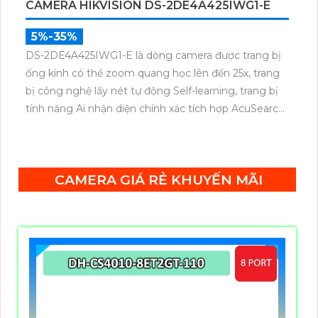
CAMERA HIKVISION DS-2DE4A425IWG1-E
5%-35%
DS-2DE4A425IWG1-E là dòng camera được trang bị
ống kính có thể zoom quang học lên đến 25x, trang
bị công nghệ lấy nét tự động Self-learning, trang bị
tính năng Ai nhận diện chính xác tích hợp AcuSearch
khi kết hợp chung với đầu ghi hình, nhìn ban đêm
bằng hồng ngoại 50m.
CAMERA GIÁ RẺ KHUYẾN MÃI