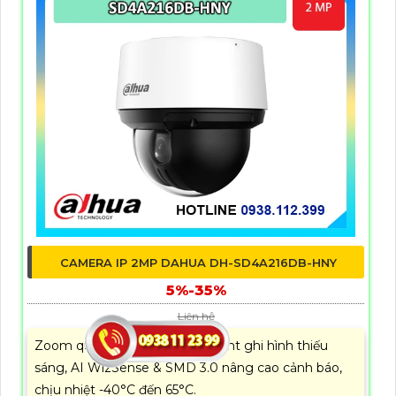
CAMERA IP 2MP DAHUA DH-SD4A216DB-HNY
5%-35%
Liên hệ
Zoom quang học mạnh, Starlight ghi hình thiếu
sáng, AI WizSense & SMD 3.0 nâng cao cảnh báo,
chịu nhiệt -40°C đến 65°C.