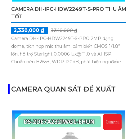
CAMERA DH-IPC-HDW2249T-S-PRO THU ÂM
TỐT
2,338,000 ₫
3,340,000 ₫
Camera DH-IPC-HDW2249T-S-PRO 2MP dạng
dome, tích hợp mic thu âm, cảm biến CMOS 1/1.8”
lớn, hỗ trợ Starlight 0.0006 lux@F1.0 và AI-ISP.
Chuẩn nén H265+, WDR 120dB, phát hiện người/xe
thông minh, tầm xa LED màu 30m, chống nước
IP67, hoạt động -40°C đến +60°C.
CAMERA QUAN SÁT ĐỀ XUẤT