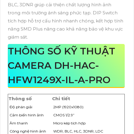
BLC, 3DNR giúp cải thiện chất lượng hình ảnh
trong môi trường ánh sáng phức tạp. DIP Switch
tích hợp hỗ trợ cấu hình nhanh chóng, kết hợp tính
năng SMD Plus nâng cao khả năng bảo vệ khu vực
giám sát.
THÔNG SỐ KỸ THUẬT
CAMERA DH-HAC-
HFW1249X-IL-A-PRO
Thông số
Chi tiết
Độ phân giải
2MP (1920x1080)
Cảm biến hình ảnh
CMOS 1/2.9”
Âm thanh
Micro kép tích hợp
Công nghệ hình ảnh
WDR, BLC, HLC, 3DNR, LDC