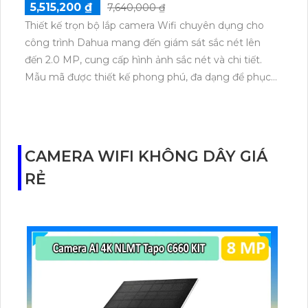
5,515,200 ₫
7,640,000 ₫
Thiết kế trọn bộ lắp camera Wifi chuyên dụng cho
công trình Dahua mang đến giám sát sắc nét lên
đến 2.0 MP, cung cấp hình ảnh sắc nét và chi tiết.
Mẫu mã được thiết kế phong phú, đa dạng để phục
vụ cho mọi nhu cầu của khách hàng. Camera sử
dụng công nghệ Wifi tiên tiến, giúp dễ dàng cài đặt
và quản lý từ xa. Chất lượng hình ảnh sáng đẹp, đem
lại trải nghiệm quan sát tuyệt vời. Đây là lựa chọn
CAMERA WIFI KHÔNG DÂY GIÁ
hoàn hảo cho việc giám sát an ninh trong công trình.
RẺ