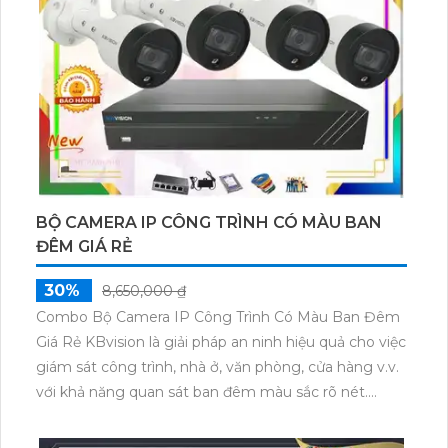
BỘ CAMERA IP CÔNG TRÌNH CÓ MÀU BAN
ĐÊM GIÁ RẺ
30%
8,650,000 ₫
Combo Bộ Camera IP Công Trình Có Màu Ban Đêm
Giá Rẻ KBvision là giải pháp an ninh hiệu quả cho việc
giám sát công trình, nhà ở, văn phòng, cửa hàng v.v.
với khả năng quan sát ban đêm màu sắc rõ nét.
Được trang bị chức năng ưu việt Báo Động Chuyển
Động, giúp người sử dụng dễ dàng nhận biết sự xâm