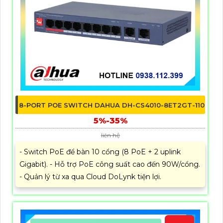
8-PORT POE SWITCH DAHUA DH-CS4010-8ET2GT-110
5%-35%
liên hệ
- Switch PoE để bàn 10 cổng (8 PoE + 2 uplink
Gigabit). - Hỗ trợ PoE công suất cao đến 90W/cổng.
- Quản lý từ xa qua Cloud DoLynk tiện lợi.