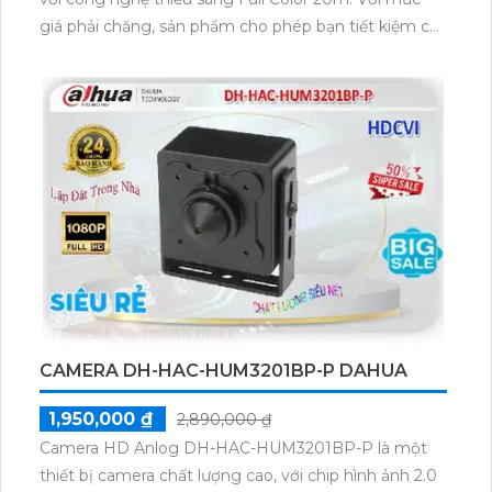
giá phải chăng, sản phẩm cho phép bạn tiết kiệm chi
phí mà vẫn có hình ảnh truyền hình chất lượng trên
nền tảng AHD CVI TVI BCS. Camera này phù hợp
cho công trình dân dụng và cũng có thể lắp đặt để
giám sát nhà xưởng. Với thiết kế thân Plastic, camera
này có ưu điểm thu hình ổn định và có khả năng ghi
hình màu ban đêm.
CAMERA DH-HAC-HUM3201BP-P DAHUA
1,950,000 ₫
2,890,000 ₫
Camera HD Anlog DH-HAC-HUM3201BP-P là một
thiết bị camera chất lượng cao, với chip hình ảnh 2.0