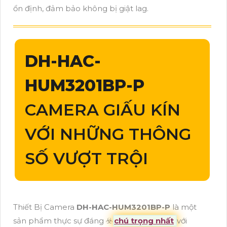
ổn định, đảm bảo không bị giật lag.
DH-HAC-
HUM3201BP-P
CAMERA GIẤU KÍN
VỚI NHỮNG THÔNG
SỐ VƯỢT TRỘI
Thiết Bị Camera
DH-HAC-HUM3201BP-P
là một
sản phẩm thực sự đáng ☣️
chú trọng nhất
với