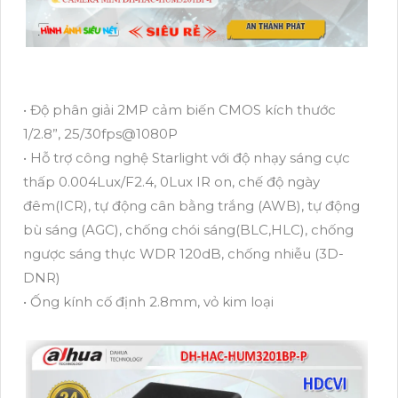
• Độ phân giải 2MP cảm biến CMOS kích thước
1/2.8”, 25/30fps@1080P
• Hỗ trợ công nghệ Starlight với độ nhạy sáng cực
thấp 0.004Lux/F2.4, 0Lux IR on, chế độ ngày
đêm(ICR), tự động cân bằng trắng (AWB), tự động
bù sáng (AGC), chống chói sáng(BLC,HLC), chống
ngược sáng thực WDR 120dB, chống nhiễu (3D-
DNR)
• Ống kính cố định 2.8mm, vỏ kim loại