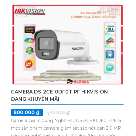
mang lại hình ảnh sáng đẹp và rõ nét.
Ưu điểm của sản phẩm này là giá rẻ và tiết kiệm. Nó
có thể ứng dụng công nghệ AHD, CVI, TVI và BCS
HD với giá rẻ. Hơn nữa, màu ban đêm cũng được thu
hình, tạo ra hình ảnh chân thực và rõ ràng.
Camera này phù hợp cho cửa hàng, gia đình và căn
hộ. Với thiết kế vỏ dome kim loại, nó có độ bền cao
và chống chịu tốt với thời tiết khắc nghiệt. Ngoài ra,
chức năng thu hình ổn định giúp ghi lại những cảnh
quan quan trọng và dễ dàng theo dõi lại sau này.
CAMERA DS-2CE10DF0T-PF HIKVISION
ĐANG KHUYẾN MÃI
800,000 ₫
1,110,000 ₫
Camera Giá rẻ Công Nghệ HD DS-2CE10DF0T-PF là
một sản phẩm camera giám sát sắc nét đến 2.0 MP
với công nghệ thiếu sáng Full Color 20m. Với mức