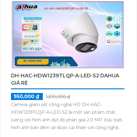
DH-HAC-HDW1239TLQP-A-LED-S2 DAHUA
GIÁ RẺ
950,000 ₫
1,310,000 ₫
Camera giám sát công nghệ HD DH-HAC-
HDW1239TLQP-A-LED-S2 là một sản phẩm chất
lượng với hình ảnh đạt độ phân giải 2.0 MP. Đặc biệt,
hình ảnh ban đêm sẽ được cải thiện với công nghệ
hồng ngoại có khả năng chiếu sáng xa đến 20m,