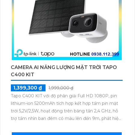
CAMERA AI NĂNG LƯỢNG MẶT TRỜI TAPO
C400 KIT
1,399,300 ₫
1,999,000 ₫
Tapo C400 KIT với độ phân giải Full HD 1080P, pin
lithium-ion 5200mAh tích hợp kết hợp tấm pin mặt
trời 5,2V/2,5W, hoạt động trên băng tần 2,4 GHz, hỗ
trợ tầm nhìn ban đêm có màu lên đến 9m, phát hiện
chuyển động và con người bằng AI, đồng thời lưu trữ
dữ liệu qua thẻ microSD lên đến 512GB.