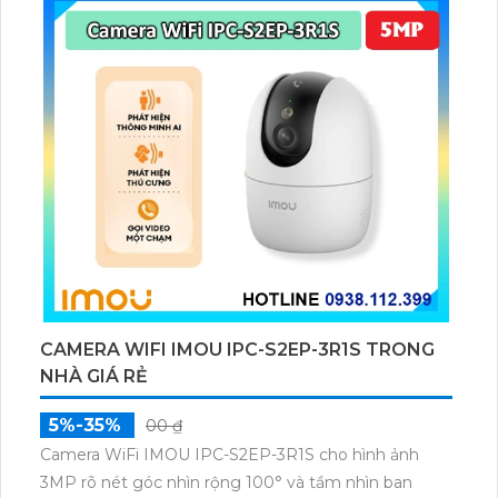
CAMERA WIFI IMOU IPC-S2EP-3R1S TRONG
NHÀ GIÁ RẺ
5%-35%
00 ₫
Camera WiFi IMOU IPC-S2EP-3R1S cho hình ảnh
3MP rõ nét góc nhìn rộng 100° và tầm nhìn ban