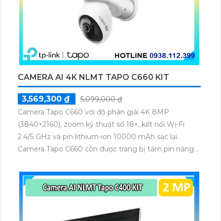
CAMERA AI 4K NLMT TAPO C660 KIT
3,569,300 ₫
5,099,000 ₫
Camera Tapo C660 với độ phân giải 4K 8MP
(3840×2160), zoom kỹ thuật số 18×, kết nối Wi-Fi
2.4/5 GHz và pin lithium-ion 10000 mAh sạc lại.
Camera Tapo C660 còn được trang bị tấm pin năng
lượng mặt trời 5.2V 2.5W, tích hợp AI phát hiện người,
thú cưng, phương tiện, lưu trữ thẻ microSD tối đa 512
GB.