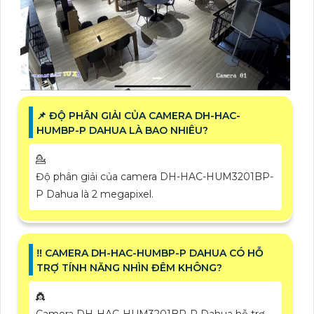
📌 ĐỘ PHÂN GIẢI CỦA CAMERA DH-HAC-
HUMBP-P DAHUA LÀ BAO NHIÊU?
💁
Độ phân giải của camera DH-HAC-HUM3201BP-
P Dahua là 2 megapixel.
‼️ CAMERA DH-HAC-HUMBP-P DAHUA CÓ HỖ
TRỢ TÍNH NĂNG NHÌN ĐÊM KHÔNG?
👸