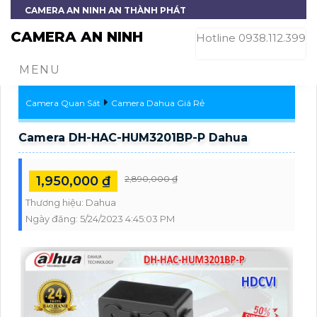
CAMERA AN NINH AN THÀNH PHÁT
CAMERA AN NINH
Hotline 0938.112.399
MENU
Camera Quan Sát
Camera Dahua Giá Rẻ
Camera DH-HAC-HUM3201BP-P Dahua
1,950,000 ₫
2,890,000 ₫
Thương hiệu:
Dahua
Ngày đăng:
5/24/2023 4:45:03 PM