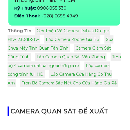
Trị Đông, Bình Tân, TP HCM
Kỹ Thuật:
0906.855.330
Điện Thoại:
(028) 6688.4949
Thông Tin:
Giới Thiệu Về Camera Dahua Dh-Ipc-
Hfw1230dt-Stw
Lắp Camera Kbone Giá Rẻ
Sửa
Chữa Máy Tính Quận Tân Bình
Camera Giám Sát
Công Trình
Lắp Camera Quan Sát Văn Phòng
Trọn
bộ 4 camera dahua ngoài trời giá rẻ
Lắp camera
công trình full HD
Lắp Camera Cửa Hàng Có Thu
Âm
Trọn Bộ Camera Sắc Nét Cho Cửa Hàng Giá Rẻ
CAMERA QUAN SÁT ĐỀ XUẤT