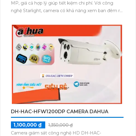
MP, giá cả hợp lý giúp tiết kiệm chi phí. Với công
nghệ Starlight, camera có khả năng xem ban đêm rõ
nét mà không bị mờ mịt. Không chỉ đáp ứng yêu
cầu chức năng, mẫu thiết bị này còn có thiết kế đẹp
mắt với vỏ kim loại sang trọng. Camera DH-HAC-
HUM3201BP-P hỗ trợ các công nghệ AHD, CVI, TVI
và BCS, giúp tiết kiệm chi phí cho hệ thống camera.
Đặc biệt, camera có chức năng thu hình ổn định,
đảm bảo không bị giật lag.
DH-HAC-HFW1200DP CAMERA DAHUA
1,100,000 ₫
1,350,000 ₫
Camera giám sát công nghệ HD DH-HAC-