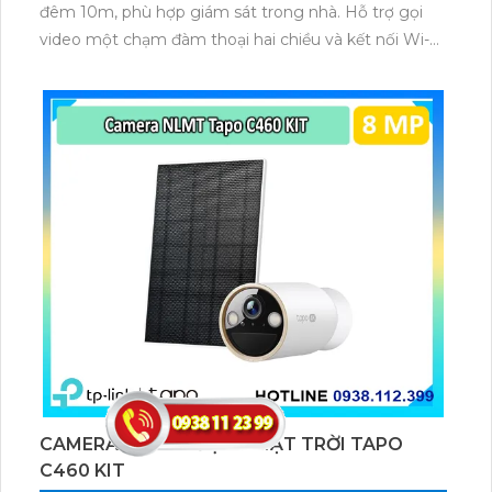
đêm 10m, phù hợp giám sát trong nhà. Hỗ trợ gọi
video một chạm đàm thoại hai chiều và kết nối Wi-Fi
ổn định giúp quan sát từ xa. Lưu trữ linh hoạt qua thẻ
microSD tối đa 256GB hoặc lưu đám mây dễ lắp đặt
cho gia đình và văn phòng nhỏ.
CAMERA NĂNG LƯỢNG MẶT TRỜI TAPO
C460 KIT