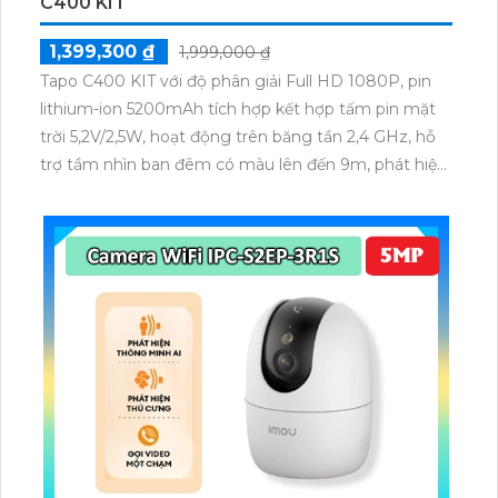
CAMERA AI NĂNG LƯỢNG MẶT TRỜI TAPO
C400 KIT
1,399,300 ₫
1,999,000 ₫
Tapo C400 KIT với độ phân giải Full HD 1080P, pin
lithium-ion 5200mAh tích hợp kết hợp tấm pin mặt
trời 5,2V/2,5W, hoạt động trên băng tần 2,4 GHz, hỗ
trợ tầm nhìn ban đêm có màu lên đến 9m, phát hiện