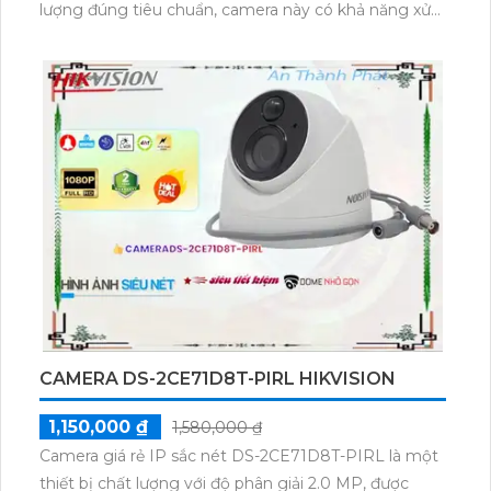
lượng đúng tiêu chuẩn, camera này có khả năng xử
lý hình ảnh thiếu sáng vượt trội nhờ công nghệ Hồng
Ngoại Smart IR. Đặc biệt, việc giám sát ban đêm
cũng được tối ưu hơn nhờ tính năng Hồng Ngoại
Smart IR. Sản phẩm sử dụng công nghệ chip xử lý
hình ảnh CMOS, cho phép thu hình ảnh màu đẹp
hơn. Được thiết kế với công nghệ mới nhất là AHD
CVI TVI BCS, camera này đảm bảo sắc nét và ổn
định. Và điều tuyệt vời nhất là giá rẻ, rất phù hợp với
ngân sách của bạn.
CAMERA DS-2CE71D8T-PIRL HIKVISION
1,150,000 ₫
1,580,000 ₫
Camera giá rẻ IP sắc nét DS-2CE71D8T-PIRL là một
thiết bị chất lượng với độ phân giải 2.0 MP, được