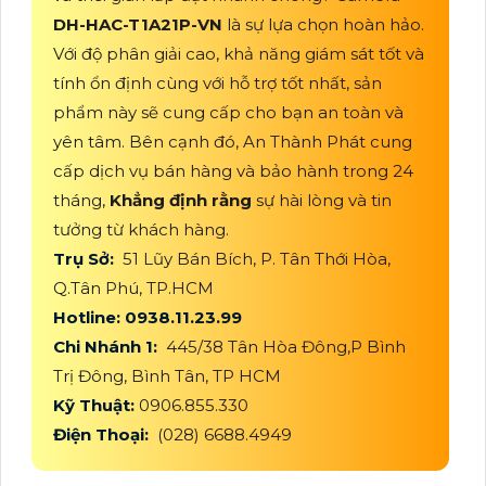
DH-HAC-T1A21P-VN
là sự lựa chọn hoàn hảo.
Với độ phân giải cao, khả năng giám sát tốt và
tính ổn định cùng với hỗ trợ tốt nhất, sản
phẩm này sẽ cung cấp cho bạn an toàn và
yên tâm. Bên cạnh đó, An Thành Phát cung
cấp dịch vụ bán hàng và bảo hành trong 24
tháng,
Khẳng định rằng
sự hài lòng và tin
tưởng từ khách hàng.
Trụ Sở:
51 Lũy Bán Bích, P. Tân Thới Hòa,
Q.Tân Phú, TP.HCM
Hotline: 0938.11.23.99
Chi Nhánh 1:
445/38 Tân Hòa Đông,P Bình
Trị Đông, Bình Tân, TP HCM
Kỹ Thuật:
0906.855.330
Điện Thoại:
(028) 6688.4949