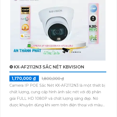
❂ KX-AF2112N3 SẮC NÉT KBVISION
1,170,000 ₫
1,800,000 ₫
Camera IP POE Sắc Nét KX-AF2112N3 là một thiết bị
chất lượng, cung cấp hình ảnh sắc nét với độ phân
giải FULL HD 1080P và chất lượng sáng đẹp. Nó
được khuyên dùng khi xem trên điện thoại với màu
sắc tự nhiên và chi tiết rõ ràng. Đặc biệt, camera này