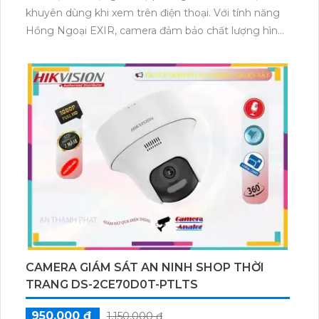
khuyên dùng khi xem trên điện thoại. Với tính năng
Hồng Ngoại EXIR, camera đảm bảo chất lượng hình
ảnh ban đêm trong phạm vi 30m. Nó rất phù hợp để
giám sát cửa hàng, gia đình, căn hộ. Camera Dome
Plastic IP dễ dàng nâng cấp hệ thống camera. Ngoài
ra, tính năng báo động chuyển động thông minh
cũng là điểm nổi bật của camera này.
CAMERA GIÁM SÁT AN NINH SHOP THỜI
TRANG DS-2CE70D0T-PTLTS
950,000 ₫
1,150,000 ₫