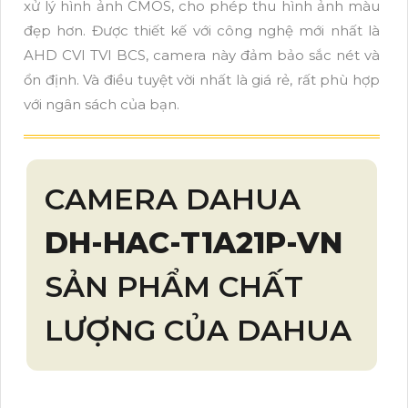
xử lý hình ảnh CMOS, cho phép thu hình ảnh màu
đẹp hơn. Được thiết kế với công nghệ mới nhất là
AHD CVI TVI BCS, camera này đảm bảo sắc nét và
ổn định. Và điều tuyệt vời nhất là giá rẻ, rất phù hợp
với ngân sách của bạn.
CAMERA DAHUA
DH-HAC-T1A21P-VN
SẢN PHẨM CHẤT
LƯỢNG CỦA DAHUA