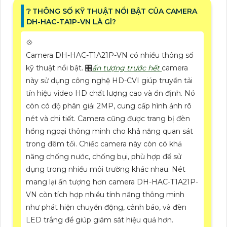
❔ THÔNG SỐ KỸ THUẬT NỔI BẬT CỦA CAMERA
DH-HAC-TA1P-VN LÀ GÌ?
💠
Camera DH-HAC-T1A21P-VN có nhiều thông số
kỹ thuật nổi bật. 🎛
ấn tượng trước hết
camera
này sử dụng công nghệ HD-CVI giúp truyền tải
tín hiệu video HD chất lượng cao và ổn định. Nó
còn có độ phân giải 2MP, cung cấp hình ảnh rõ
nét và chi tiết. Camera cũng được trang bị đèn
hồng ngoại thông minh cho khả năng quan sát
trong đêm tối. Chiếc camera này còn có khả
năng chống nước, chống bụi, phù hợp để sử
dụng trong nhiều môi trường khác nhau. Nét
mang lại ấn tượng hơn camera DH-HAC-T1A21P-
VN còn tích hợp nhiều tính năng thông minh
như phát hiện chuyển động, cảnh báo, và đèn
LED trắng để giúp giám sát hiệu quả hơn.