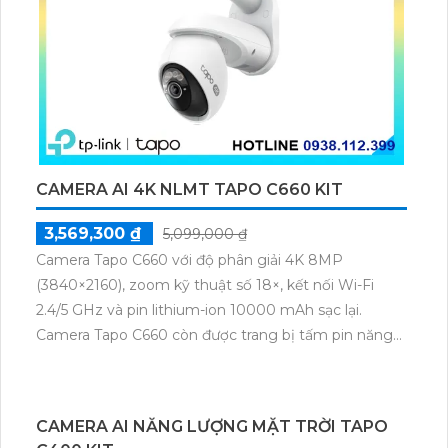
CAMERA AI 4K NLMT TAPO C660 KIT
3,569,300 ₫
5,099,000 ₫
Camera Tapo C660 với độ phân giải 4K 8MP
(3840×2160), zoom kỹ thuật số 18×, kết nối Wi-Fi
2.4/5 GHz và pin lithium-ion 10000 mAh sạc lại.
Camera Tapo C660 còn được trang bị tấm pin năng
lượng mặt trời 5.2V 2.5W, tích hợp AI phát hiện người,
thú cưng, phương tiện, lưu trữ thẻ microSD tối đa 512
GB.