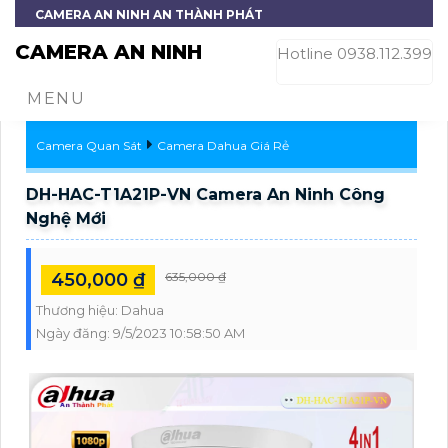
CAMERA AN NINH AN THÀNH PHÁT
CAMERA AN NINH
Hotline 0938.112.399
MENU
Camera Quan Sát
Camera Dahua Giá Rẻ
DH-HAC-T1A21P-VN Camera An Ninh Công
Nghệ Mới
450,000 ₫
635,000 ₫
Thương hiệu:
Dahua
Ngày đăng:
9/5/2023 10:58:50 AM