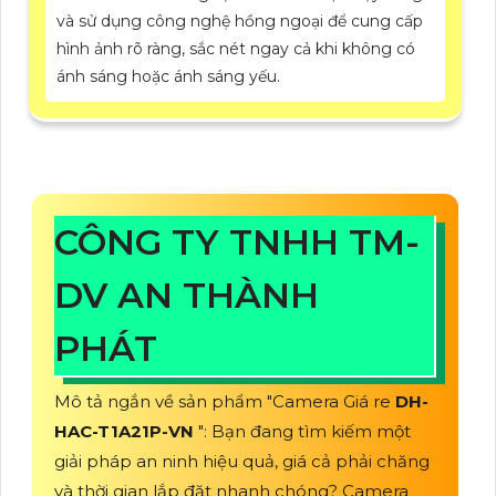
và sử dụng công nghệ hồng ngoại để cung cấp
hình ảnh rõ ràng, sắc nét ngay cả khi không có
ánh sáng hoặc ánh sáng yếu.
CÔNG TY TNHH TM-
DV AN THÀNH
PHÁT
Mô tả ngắn về sản phẩm "Camera Giá re
DH-
HAC-T1A21P-VN
": Bạn đang tìm kiếm một
giải pháp an ninh hiệu quả, giá cả phải chăng
và thời gian lắp đặt nhanh chóng? Camera