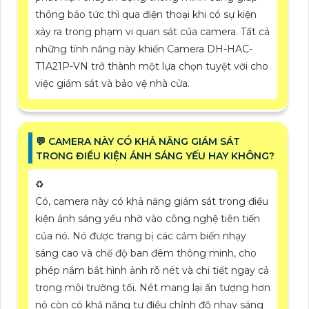
thông báo tức thì qua điện thoại khi có sự kiện
xảy ra trong phạm vi quan sát của camera. Tất cả
những tính năng này khiến Camera DH-HAC-
T1A21P-VN trở thành một lựa chọn tuyệt vời cho
việc giám sát và bảo vệ nhà cửa.
️💬 CAMERA NÀY CÓ KHẢ NĂNG GIÁM SÁT
TRONG ĐIỀU KIỆN ÁNH SÁNG YẾU HAY KHÔNG?
♻️
Có, camera này có khả năng giám sát trong điều
kiện ánh sáng yếu nhờ vào công nghệ tiên tiến
của nó. Nó được trang bị các cảm biến nhạy
sáng cao và chế độ ban đêm thông minh, cho
phép nắm bắt hình ảnh rõ nét và chi tiết ngay cả
trong môi trường tối. Nét mang lại ấn tượng hơn
nó còn có khả năng tự điều chỉnh độ nhạy sáng