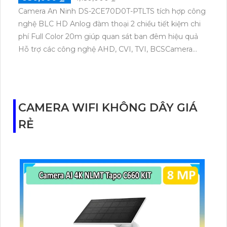
Camera An Ninh DS-2CE70D0T-PTLTS tích hợp công
nghệ BLC HD Anlog đàm thoại 2 chiều tiết kiệm chi
phí Full Color 20m giúp quan sát ban đêm hiệu quả
Hỗ trợ các công nghệ AHD, CVI, TVI, BCSCamera
giám sát DS-2CE70D0T-PTLTS với công nghệ
BackLight Compensation (BLC) bù ánh sáng hiệu
quả, cho hình ảnh sắc nét dù ánh sáng môi trường
khó khăn. Được trang bị công nghệ HD, mang lại
CAMERA WIFI KHÔNG DÂY GIÁ
hình ảnh chất lượng cao. Camera còn tích hợp micro
RẺ
phát âm thanh rõ ràng và loa tích hợp, giúp thu âm
và phát lại âm thanh một cách chất lượng và đầy đủ.