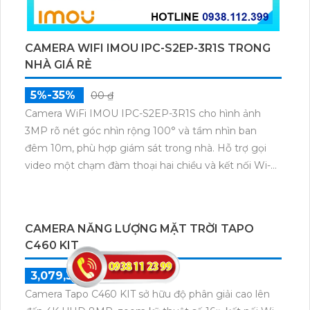
chuyển động và con người bằng AI, đồng thời lưu trữ
dữ liệu qua thẻ microSD lên đến 512GB.
CAMERA WIFI IMOU IPC-S2EP-3R1S TRONG
NHÀ GIÁ RẺ
5%-35%
00 ₫
Camera WiFi IMOU IPC-S2EP-3R1S cho hình ảnh