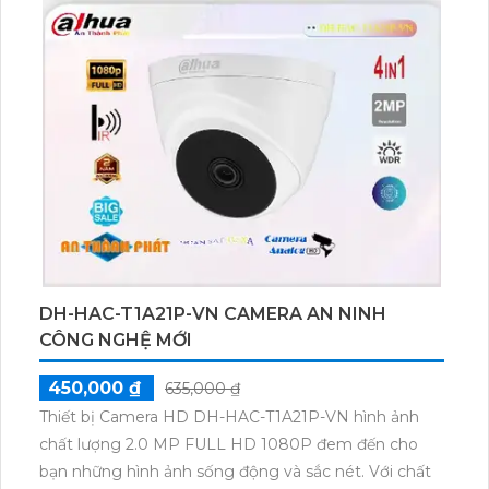
có khả năng hiển thị màu ban đêm với chất lượng
hình ảnh Full Color 20m, tạo ra ánh sáng tương tự
ban ngày. Sản phẩm này đặc biệt phù hợp cho gia
đình, với thiết kế Dome Plastic trang nhã. Camera IP
POE này cũng dễ dàng nâng cấp hệ thống camera
hiện có và tích hợp khả năng báo động chuyển động
thông minh.
DH-HAC-T1A21P-VN CAMERA AN NINH
CÔNG NGHỆ MỚI
450,000 ₫
635,000 ₫
Thiết bị Camera HD DH-HAC-T1A21P-VN hình ảnh
chất lượng 2.0 MP FULL HD 1080P đem đến cho
bạn những hình ảnh sống động và sắc nét. Với chất