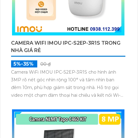
CAMERA WIFI IMOU IPC-S2EP-3R1S TRONG
NHÀ GIÁ RẺ
5%-35%
00 ₫
Camera WiFi IMOU IPC-S2EP-3R1S cho hình ảnh
3MP rõ nét góc nhìn rộng 100° và tầm nhìn ban
đêm 10m, phù hợp giám sát trong nhà. Hỗ trợ gọi
video một chạm đàm thoại hai chiều và kết nối Wi-Fi
ổn định giúp quan sát từ xa. Lưu trữ linh hoạt qua thẻ
microSD tối đa 256GB hoặc lưu đám mây dễ lắp đặt
cho gia đình và văn phòng nhỏ.