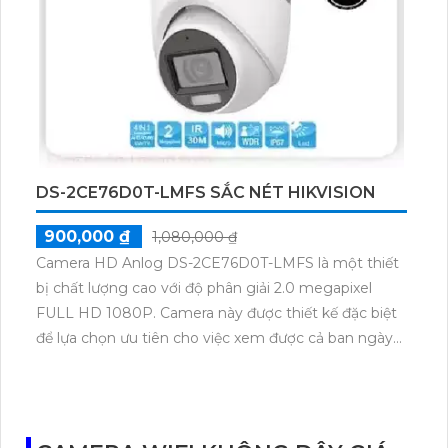
2.0 MP. Việc giám sát qua điện thoại cũng trở nên
nhanh chóng hơn nhờ hệ thống tích hợp
H.265+/H.265/H.264+/H.264. Đặc biệt, thiết bị còn hỗ
trợ công nghệ nhìn đêm chất lượng hồng ngoại
SMD, đảm bảo sự an toàn và chất lượng hình ảnh cả
ngày lẫn đêm.
DS-2CE76D0T-LMFS SẮC NÉT HIKVISION
900,000 ₫
1,080,000 ₫
Camera HD Anlog DS-2CE76D0T-LMFS là một thiết
bị chất lượng cao với độ phân giải 2.0 megapixel
FULL HD 1080P. Camera này được thiết kế đặc biệt
để lựa chọn ưu tiên cho việc xem được cả ban ngày
và ban đêm màu sắc trung thực. Với khả năng xem
được ban đêm Full Color trong khoảng cách lên đến
20m, camera này là sự lựa chọn tuyệt vời cho gia
đình. Camera được thiết kế với hình dạng Dome