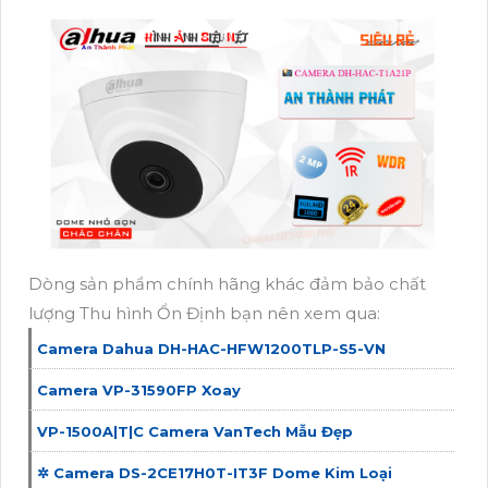
Dòng sản phẩm chính hãng khác đảm bảo chất
lượng Thu hình Ổn Định bạn nên xem qua:
Camera Dahua DH-HAC-HFW1200TLP-S5-VN
Camera VP-31590FP Xoay
VP-1500A|T|C Camera VanTech Mẫu Đẹp
✲ Camera DS-2CE17H0T-IT3F Dome Kim Loại