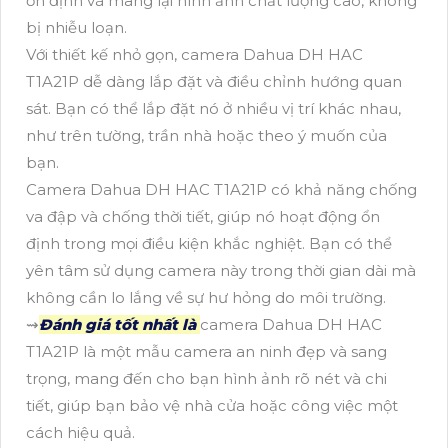
ổn định và mang lại hình ảnh chất lượng cao, không
bị nhiễu loạn.
Với thiết kế nhỏ gọn, camera Dahua DH HAC
T1A21P dễ dàng lắp đặt và điều chỉnh hướng quan
sát. Bạn có thể lắp đặt nó ở nhiều vị trí khác nhau,
như trên tường, trần nhà hoặc theo ý muốn của
bạn.
Camera Dahua DH HAC T1A21P có khả năng chống
va đập và chống thời tiết, giúp nó hoạt động ổn
định trong mọi điều kiện khắc nghiệt. Bạn có thể
yên tâm sử dụng camera này trong thời gian dài mà
không cần lo lắng về sự hư hỏng do môi trường.
⇝
Đánh giá tốt nhất là
camera Dahua DH HAC
T1A21P là một mẫu camera an ninh đẹp và sang
trọng, mang đến cho bạn hình ảnh rõ nét và chi
tiết, giúp bạn bảo vệ nhà cửa hoặc công việc một
cách hiệu quả.