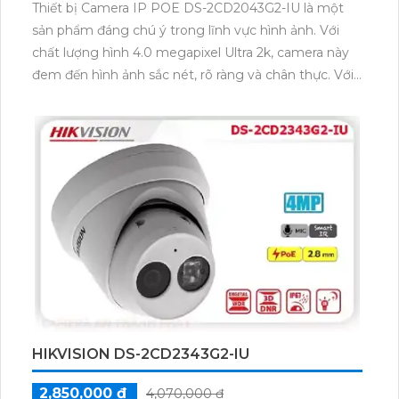
Thiết bị Camera IP POE DS-2CD2043G2-IU là một
sản phẩm đáng chú ý trong lĩnh vực hình ảnh. Với
chất lượng hình 4.0 megapixel Ultra 2k, camera này
đem đến hình ảnh sắc nét, rõ ràng và chân thực. Với
khả năng quan sát ban đêm, hồng ngoại 40m, nó
giúp bạn theo dõi và bảo vệ khu vực ngoài trời vào
ban đêm một cách dễ dàng. Camera có thiết kế
dạng bullet, thân kim loại cứng cáp, bền bỉ và chống
thời tiết xấu. Camera được trang bị công nghệ mới IP
POE, giúp kết nối và tích hợp nhiều hệ thống một
cách dễ dàng. Ngoài ra, camera còn tích hợp khả
năng công nghệ AI, giúp nhận dạng và phân loại đối
tượng một cách thông minh.
HIKVISION DS-2CD2343G2-IU
2,850,000 ₫
4,070,000 ₫