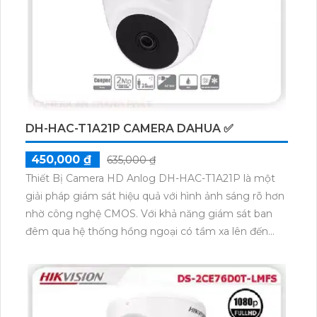
H.265+ giúp truyền tải hình ảnh nhanh chóng với
dung lượng thấp, tiết kiệm băng thông. Camera
cũng hỗ trợ khả năng ghi hình chất lượng cao, đảm
bảo an ninh hiệu quả.
DH-HAC-T1A21P CAMERA DAHUA ✅
450,000 ₫
635,000 ₫
Thiết Bị Camera HD Anlog DH-HAC-T1A21P là một
giải pháp giám sát hiệu quả với hình ảnh sáng rõ hơn
nhờ công nghệ CMOS. Với khả năng giám sát ban
đêm qua hệ thống hồng ngoại có tầm xa lên đến
20m, camera này không chỉ đáp ứng nhu cầu an
ninh mà còn giúp tiết kiệm chi phí. Bên cạnh đó, thiết
bị còn tích hợp công nghệ mới nhất như AHD, CVI,
TVI, BCS giúp tăng cường sự ổn định và độ phân giải