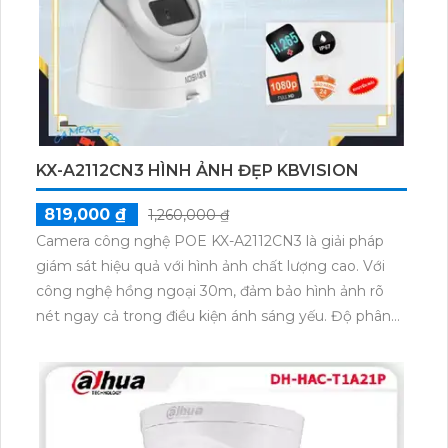
hiện có và tích hợp khả năng báo động chuyển động
thông minh.
KX-A2112CN3 HÌNH ẢNH ĐẸP KBVISION
819,000 ₫
1,260,000 ₫
Camera công nghệ POE KX-A2112CN3 là giải pháp
giám sát hiệu quả với hình ảnh chất lượng cao. Với
công nghệ hồng ngoại 30m, đảm bảo hình ảnh rõ
nét ngay cả trong điều kiện ánh sáng yếu. Độ phân
giải 2.0 MP FULL HD 1080P mang đến sắc nét chi
tiết. Đặc biệt, thiết kế IP POE giúp dễ dàng giám sát
trên điện thoại nhanh chóng. Sản phẩm được thiết kế
đẹp, phù hợp cho căn hộ, nhà phố. Dome Plastic
mang lại tính thẩm mỹ cao. Công nghệ nén hình