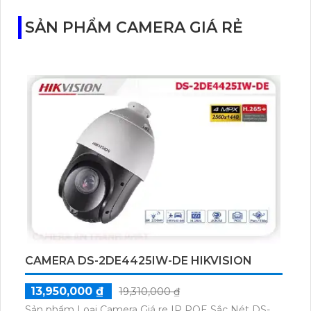
với cảm biến Starlight, tầm nhìn lên đến 15 m.
SẢN PHẨM CAMERA GIÁ RẺ
CAMERA DS-2DE4425IW-DE HIKVISION
13,950,000 ₫
19,310,000 ₫
Sản phẩm Loại Camera Giá re IP POE Sắc Nét DS-