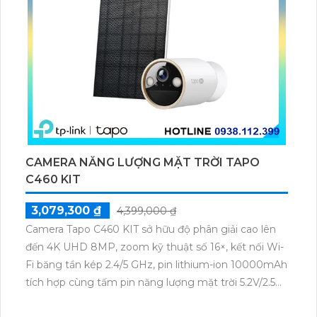
CAMERA NĂNG LƯỢNG MẶT TRỜI TAPO
C460 KIT
3,079,300 ₫
4,399,000 ₫
Camera Tapo C460 KIT sở hữu độ phân giải cao lên
đến 4K UHD 8MP, zoom kỹ thuật số 16×, kết nối Wi-
Fi băng tần kép 2.4/5 GHz, pin lithium-ion 10000mAh
tích hợp cùng tấm pin năng lượng mặt trời 5.2V/2.5W.
Tapo C460 KIT cũng hỗ trợ quan sát ban đêm màu