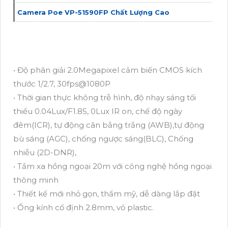
Camera Poe VP-51590FP Chất Lượng Cao
• Độ phân giải 2.0Megapixel cảm biến CMOS kích
thước 1/2.7, 30fps@1080P
• Thời gian thực không trễ hình, độ nhạy sáng tối
thiểu 0.04Lux/F1.85, 0Lux IR on, chế độ ngày
đêm(ICR), tự động cân bằng trắng (AWB),tự động
bù sáng (AGC), chống ngược sáng(BLC), Chống
nhiễu (2D-DNR),
• Tầm xa hồng ngoại 20m với công nghệ hồng ngoại
thông minh
• Thiết kế mới nhỏ gọn, thẩm mỹ, dễ dàng lắp đặt
• Ống kính cố định 2.8mm, vỏ plastic.