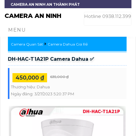
CAMERA AN NINH AN THÀNH PHÁT
CAMERA AN NINH
Hotline 0938.112.399
MENU
Camera Quan Sát
Camera Dahua Giá Rẻ
DH-HAC-T1A21P Camera Dahua ✅
450,000 ₫
635,000 ₫
Thương hiệu:
Dahua
Ngày đăng:
3/27/2023 5:20:37 PM