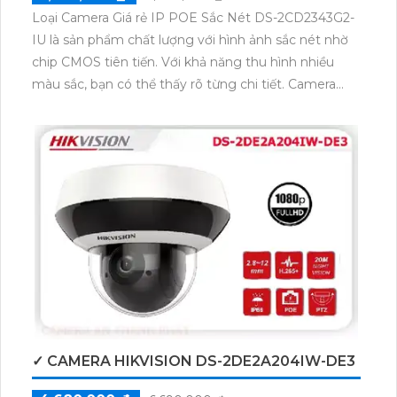
Loại Camera Giá rẻ IP POE Sắc Nét DS-2CD2343G2-
IU là sản phẩm chất lượng với hình ảnh sắc nét nhờ
chip CMOS tiên tiến. Với khả năng thu hình nhiều
màu sắc, bạn có thể thấy rõ từng chi tiết. Camera
còn hỗ trợ xem ban đêm với công nghệ Hồng Ngoại
30m, đảm bảo chất lượng hình ảnh đến 4.0 MP.
Ngoài ra, camera này còn tiết kiệm băng thông với
sự hỗ trợ của các chuẩn nén
H.265+/H.265/H.264+/H.264. Ngoài ra, tính năng
Hồng Ngoại Smart IR cùng khả năng xử lý chói sáng
tốt giúp bạn có những hình ảnh rõ ràng, sắc nét ngay
cả trong điều kiện ánh sáng khó.
✓ CAMERA HIKVISION DS-2DE2A204IW-DE3