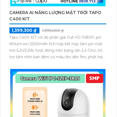
CAMERA AI NĂNG LƯỢNG MẶT TRỜI TAPO
C400 KIT
1,399,300 ₫
1,999,000 ₫
Tapo C400 KIT với độ phân giải Full HD 1080P, pin
lithium-ion 5200mAh tích hợp kết hợp tấm pin mặt
trời 5,2V/2,5W, hoạt động trên băng tần 2,4 GHz, hỗ
trợ tầm nhìn ban đêm có màu lên đến 9m, phát hiện
chuyển động và con người bằng AI, đồng thời lưu trữ
dữ liệu qua thẻ microSD lên đến 512GB.