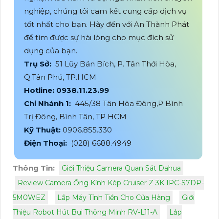
nghiệp, chúng tôi cam kết cung cấp dịch vụ
tốt nhất cho bạn. Hãy đến với An Thành Phát
để tìm được sự hài lòng cho mục đích sử
dụng của bạn.
Trụ Sở:
51 Lũy Bán Bích, P. Tân Thới Hòa,
Q.Tân Phú, TP.HCM
Hotline: 0938.11.23.99
Chi Nhánh 1:
445/38 Tân Hòa Đông,P Bình
Trị Đông, Bình Tân, TP HCM
Kỹ Thuật:
0906.855.330
Điện Thoại:
(028) 6688.4949
Thông Tin:
Giới Thiệu Camera Quan Sát Dahua
Review Camera Ống Kính Kép Cruiser Z 3K IPC-S7DP-
5M0WEZ
Lắp Máy Tính Tiền Cho Cửa Hàng
Giới
Thiệu Robot Hút Bụi Thông Minh RV-L11-A
Lắp