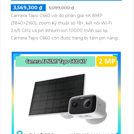
3,569,300 ₫
5,099,000 ₫
Camera Tapo C660 với độ phân giải 4K 8MP
(3840×2160), zoom kỹ thuật số 18×, kết nối Wi-Fi
2.4/5 GHz và pin lithium-ion 10000 mAh sạc lại.
Camera Tapo C660 còn được trang bị tấm pin năng
lượng mặt trời 5.2V 2.5W, tích hợp AI phát hiện người,
thú cưng, phương tiện, lưu trữ thẻ microSD tối đa 512
GB.