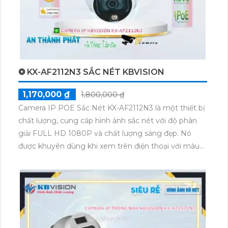
❂ KX-AF2112N3 SẮC NÉT KBVISION
1,170,000 ₫
1,800,000 ₫
Camera IP POE Sắc Nét KX-AF2112N3 là một thiết bị
chất lượng, cung cấp hình ảnh sắc nét với độ phân
giải FULL HD 1080P và chất lượng sáng đẹp. Nó
được khuyên dùng khi xem trên điện thoại với màu
sắc tự nhiên và chi tiết rõ ràng. Đặc biệt, camera này
có khả năng hiển thị màu ban đêm với chất lượng
hình ảnh Full Color 20m, tạo ra ánh sáng tương tự
ban ngày. Sản phẩm này đặc biệt phù hợp cho gia
đình, với thiết kế Dome Plastic trang nhã. Camera IP
POE này cũng dễ dàng nâng cấp hệ thống camera