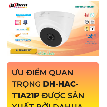
ƯU ĐIỂM QUAN
TRỌNG
DH-HAC-
T1A21P
ĐƯỢC SẢN
XUẤT BỞI DAHUA