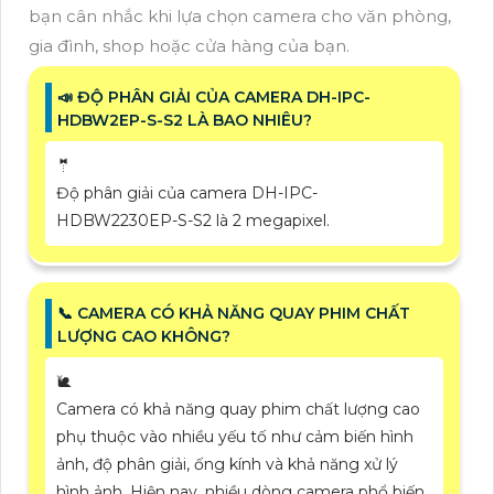
bạn cân nhắc khi lựa chọn camera cho văn phòng,
gia đình, shop hoặc cửa hàng của bạn.
📣 ĐỘ PHÂN GIẢI CỦA CAMERA DH-IPC-
HDBW2EP-S-S2 LÀ BAO NHIÊU?
🤵
Độ phân giải của camera DH-IPC-
HDBW2230EP-S-S2 là 2 megapixel.
📞 CAMERA CÓ KHẢ NĂNG QUAY PHIM CHẤT
LƯỢNG CAO KHÔNG?
🐌
Camera có khả năng quay phim chất lượng cao
phụ thuộc vào nhiều yếu tố như cảm biến hình
ảnh, độ phân giải, ống kính và khả năng xử lý
hình ảnh. Hiện nay, nhiều dòng camera phổ biến