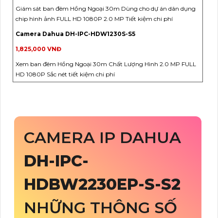
Giám sát ban đêm Hồng Ngoại 30m Dùng cho dự án dân dụng
chip hình ảnh FULL HD 1080P 2.0 MP Tiết kiệm chi phí
Camera Dahua DH-IPC-HDW1230S-S5
1,825,000 VNĐ
Xem ban đêm Hồng Ngoại 30m Chất Lượng Hình 2.0 MP FULL
HD 1080P Sắc nét tiết kiệm chi phí
CAMERA IP DAHUA
DH-IPC-
HDBW2230EP-S-S2
NHỮNG THÔNG SỐ