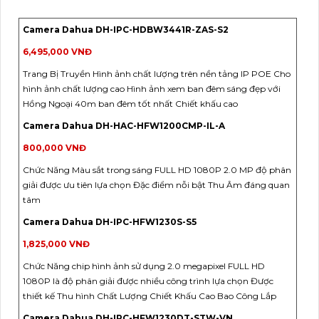
Camera Dahua DH-IPC-HDBW3441R-ZAS-S2
6,495,000 VNĐ
Trang Bị Truyền Hình ảnh chất lượng trên nền tảng IP POE Cho
hình ảnh chất lượng cao Hình ảnh xem ban đêm sáng đẹp với
Hồng Ngoại 40m ban đêm tốt nhất Chiết khấu cao
Camera Dahua DH-HAC-HFW1200CMP-IL-A
800,000 VNĐ
Chức Năng Màu sắt trong sáng FULL HD 1080P 2.0 MP độ phân
giải được ưu tiên lựa chọn Đặc điểm nỗi bật Thu Âm đáng quan
tâm
Camera Dahua DH-IPC-HFW1230S-S5
1,825,000 VNĐ
Chức Năng chip hình ảnh sử dụng 2.0 megapixel FULL HD
1080P là độ phân giải được nhiều công trình lựa chọn Được
thiết kế Thu hình Chất Lượng Chiết Khấu Cao Bao Công Lắp
Camera Dahua DH-IPC-HFW1230DT-STW-VN