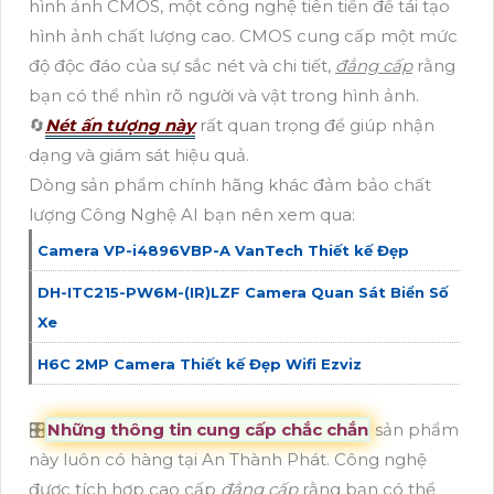
hình ảnh CMOS, một công nghệ tiên tiến để tái tạo
hình ảnh chất lượng cao. CMOS cung cấp một mức
độ độc đáo của sự sắc nét và chi tiết,
đẳng cấp
rằng
bạn có thể nhìn rõ người và vật trong hình ảnh.
🔄
Nét ấn tượng này
rất quan trọng để giúp nhận
dạng và giám sát hiệu quả.
Dòng sản phẩm chính hãng khác đảm bảo chất
lượng Công Nghệ AI bạn nên xem qua:
Camera VP-i4896VBP-A VanTech Thiết kế Đẹp
DH-ITC215-PW6M-(IR)LZF Camera Quan Sát Biển Số
Xe
H6C 2MP Camera Thiết kế Đẹp Wifi Ezviz
🎛
Những thông tin cung cấp chắc chắn
sản phẩm
này luôn có hàng tại An Thành Phát. Công nghệ
được tích hợp cao cấp
đẳng cấp
rằng bạn có thể