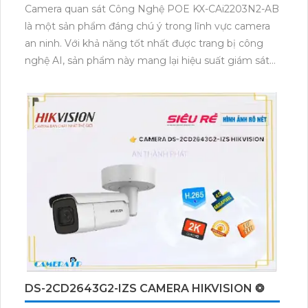
Camera quan sát Công Nghệ POE KX-CAi2203N2-AB
là một sản phẩm đáng chú ý trong lĩnh vực camera
an ninh. Với khả năng tốt nhất được trang bị công
nghệ AI, sản phẩm này mang lại hiệu suất giám sát
tuyệt vời cho các dự án cao cấp.Điểm nổi bật của
camera này là hồng ngoại Smart IR, giúp tiết kiệm
50% dung lượng H.265+/H.265/H.264+/H.264 và hình
ảnh rõ ràng ngay cả trong môi trường thiếu sáng.
Công nghệ hồng ngoại Smart IR công suất cao đảm
bảo khả năng giám sát ban đêm vượt trội.Camera
này còn được trang bị công nghệ CMOS, giúp mang
lại màu sắc đẹp và khả năng giám sát ban đêm tốt.
Với tầm nhìn hồng ngoại lên đến 50m, camera này
đảm bảo chất lượng hình ảnh tốt ngay cả trong điều
kiện ánh sáng yếu.Với những tính năng và công nghệ
tiên tiến, Camera quan sát Công Nghệ POE KX-
CAi2203N2-AB là lựa chọn lý tưởng cho việc giám sát
DS-2CD2643G2-IZS CAMERA HIKVISION ❂
và bảo vệ an ninh trong các dự án cao cấp.