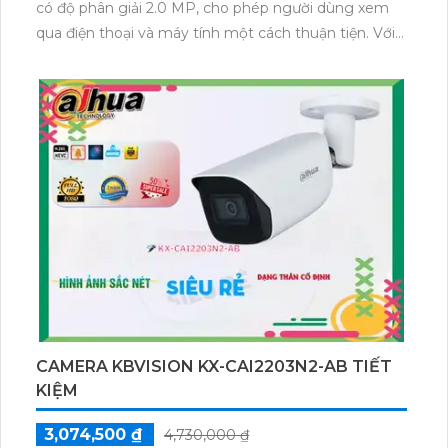
có độ phân giải 2.0 MP, cho phép người dùng xem
qua điện thoại và máy tính một cách thuận tiện. Với
công nghệ Hồng Ngoại Smart IR, camera giúp quan
sát trong điều kiện thiếu sáng và phát hiện chuyển
động trong vùng lắp đặt. Với khả năng quan sát
Hồng Ngoại lên đến 10m, camera có thể lắp đặt ở
những vị trí không gian rộng. Đặc biệt, camera có
khả năng xoay 360 độ, giúp quan sát toàn diện. Sản
phẩm được sản xuất bởi một công ty uy tín và được
đảm bảo chất lượng. Hãy trải nghiệm hình ảnh trung
thực và chức năng vượt trội của camera với khả năng
thu âm và loa.
CAMERA KBVISION KX-CAI2203N2-AB TIẾT
KIỆM
3,074,500 ₫
4,730,000 ₫