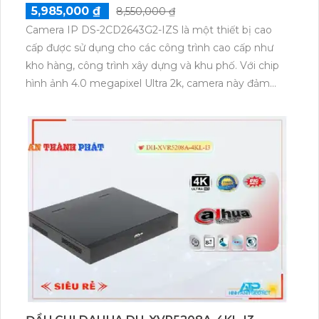
5,985,000 ₫
8,550,000 ₫
Camera IP DS-2CD2643G2-IZS là một thiết bị cao
cấp được sử dụng cho các công trình cao cấp như
kho hàng, công trình xây dựng và khu phố. Với chip
hình ảnh 4.0 megapixel Ultra 2k, camera này đảm
bảo sắc nét và chất lượng hình ảnh tuyệt vời. Bên
cạnh đó, tính năng hồng ngoại EXIR cung cấp khả
năng xem ban đêm trong khoảng cách 60m. Với vỏ
sắt chắc chắn, camera này có khả năng hoạt động
ổn định trong môi trường khắc nghiệt. Hơn nữa, nó
còn tích hợp công nghệ AI thông minh để cung cấp
hình ảnh trung thực và giám sát hiệu quả.