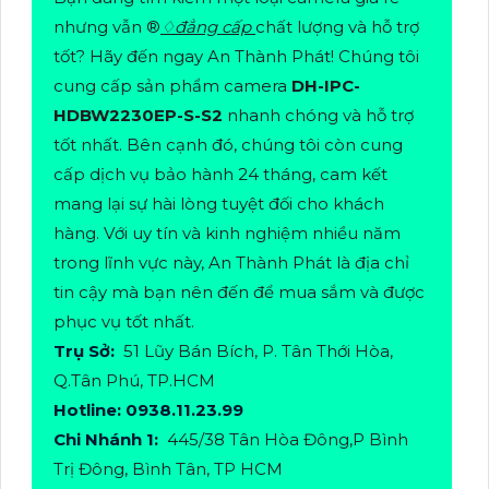
nhưng vẫn ®️
♢
đẳng cấp
chất lượng và hỗ trợ
tốt? Hãy đến ngay An Thành Phát! Chúng tôi
cung cấp sản phẩm camera
DH-IPC-
HDBW2230EP-S-S2
nhanh chóng và hỗ trợ
tốt nhất. Bên cạnh đó, chúng tôi còn cung
cấp dịch vụ bảo hành 24 tháng, cam kết
mang lại sự hài lòng tuyệt đối cho khách
hàng. Với uy tín và kinh nghiệm nhiều năm
trong lĩnh vực này, An Thành Phát là địa chỉ
tin cậy mà bạn nên đến để mua sắm và được
phục vụ tốt nhất.
Trụ Sở:
51 Lũy Bán Bích, P. Tân Thới Hòa,
Q.Tân Phú, TP.HCM
Hotline: 0938.11.23.99
Chi Nhánh 1:
445/38 Tân Hòa Đông,P Bình
Trị Đông, Bình Tân, TP HCM