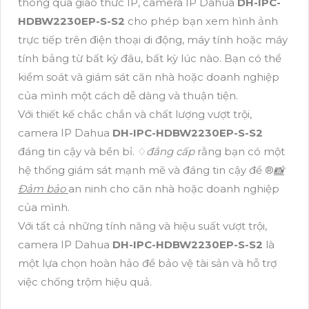
thông qua giao thức IP, camera IP Dahua
DH-IPC-
HDBW2230EP-S-S2
cho phép bạn xem hình ảnh
trực tiếp trên điện thoại di động, máy tính hoặc máy
tính bảng từ bất kỳ đâu, bất kỳ lúc nào. Bạn có thể
kiểm soát và giám sát căn nhà hoặc doanh nghiệp
của mình một cách dễ dàng và thuận tiện.
Với thiết kế chắc chắn và chất lượng vượt trội,
camera IP Dahua
DH-IPC-HDBW2230EP-S-S2
đáng tin cậy và bền bỉ. ♢
đẳng cấp
rằng bạn có một
hệ thống giám sát mạnh mẽ và đáng tin cậy để ®️
📸
Đảm bảo
an ninh cho căn nhà hoặc doanh nghiệp
của mình.
Với tất cả những tính năng và hiệu suất vượt trội,
camera IP Dahua
DH-IPC-HDBW2230EP-S-S2
là
một lựa chọn hoàn hảo để bảo vệ tài sản và hỗ trợ
việc chống trộm hiệu quả.