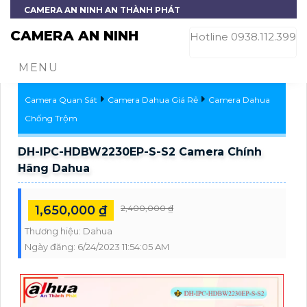
CAMERA AN NINH AN THÀNH PHÁT
CAMERA AN NINH
Hotline 0938.112.399
MENU
Camera Quan Sát
Camera Dahua Giá Rẻ
Camera Dahua
Chống Trộm
DH-IPC-HDBW2230EP-S-S2 Camera Chính
Hãng Dahua
1,650,000 ₫
2,400,000 ₫
Thương hiệu:
Dahua
Ngày đăng:
6/24/2023 11:54:05 AM