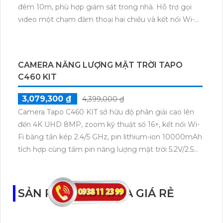
trợ tầm nhìn ban đêm có màu lên đến 9m, phát hiện
chuyển động và con người bằng AI, đồng thời lưu trữ
dữ liệu qua thẻ microSD lên đến 512GB.
CAMERA WIFI IMOU IPC-S2EP-3R1S TRONG
NHÀ GIÁ RẺ