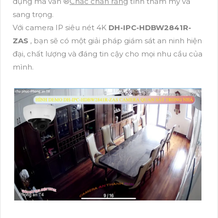
dụng mà vẫn ®️
Chắc chắn rằng
tính thẩm mỹ và
sang trọng.
Với camera IP siêu nét 4K
DH-IPC-HDBW2841R-
ZAS
, bạn sẽ có một giải pháp giám sát an ninh hiện
đại, chất lượng và đáng tin cậy cho mọi nhu cầu của
mình.