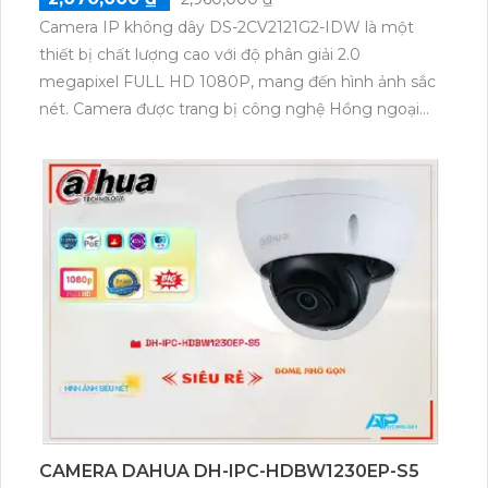
xưởng. Với thân Plastic, camera nhẹ và dễ dàng lắp
đặt. Một ưu điểm khác của sản phẩm này là khả
năng thu âm và loa tích hợp, giúp tăng khả năng
giao tiếp.
CAMERA HIKVISION DS-2CV2121G2-IDW
2,070,000 ₫
2,960,000 ₫
Camera IP không dây DS-2CV2121G2-IDW là một
thiết bị chất lượng cao với độ phân giải 2.0
megapixel FULL HD 1080P, mang đến hình ảnh sắc
nét. Camera được trang bị công nghệ Hồng ngoại
SMD, cho phép xem ban đêm với khoảng cách hồng
ngoại lên đến 30m. Với thiết kế dome kim loại, nó rất
phù hợp để giám sát nhà ở. Camera này cũng có khả
năng kết nối qua IP Wifi mà không ảnh hưởng tới