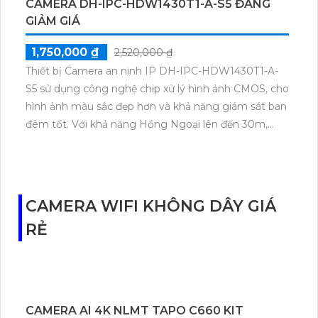
HDBW1230EP-S5 cũng có khả năng ghi hình, gửi
thông báo đến điện thoại khi phát hiện chuyển động
và hỗ trợ các tính năng thông minh như nhận dạng
khuôn mặt và đếm người. Đây là lựa chọn lý tưởng
để nâng cao an ninh và đảm bảo sự an toàn cho
không gian của bạn.
CAMERA DH-IPC-HDW1430T1-A-S5 ĐANG
GIẢM GIÁ
1,750,000 ₫
2,520,000 ₫
Thiết bị Camera an ninh IP DH-IPC-HDW1430T1-A-
S5 sử dụng công nghệ chip xử lý hình ảnh CMOS, cho
hình ảnh màu sắc đẹp hơn và khả năng giám sát ban
đêm tốt. Với khả năng Hồng Ngoại lên đến 30m,
camera này có thể truyền tải hình ảnh qua công