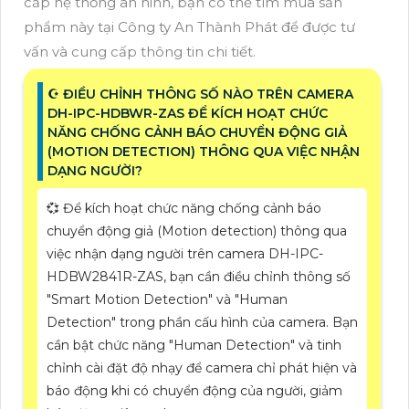
cấp hệ thống an ninh, bạn có thể tìm mua sản
phẩm này tại Công ty An Thành Phát để được tư
vấn và cung cấp thông tin chi tiết.
☪ ĐIỀU CHỈNH THÔNG SỐ NÀO TRÊN CAMERA
DH-IPC-HDBWR-ZAS ĐỂ KÍCH HOẠT CHỨC
NĂNG CHỐNG CẢNH BÁO CHUYỂN ĐỘNG GIẢ
(MOTION DETECTION) THÔNG QUA VIỆC NHẬN
DẠNG NGƯỜI?
💞 Để kích hoạt chức năng chống cảnh báo
chuyển động giả (Motion detection) thông qua
việc nhận dạng người trên camera DH-IPC-
HDBW2841R-ZAS, bạn cần điều chỉnh thông số
"Smart Motion Detection" và "Human
Detection" trong phần cấu hình của camera. Bạn
cần bật chức năng "Human Detection" và tinh
chỉnh cài đặt độ nhạy để camera chỉ phát hiện và
báo động khi có chuyển động của người, giảm