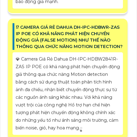
báo động giả mạnh.
⁉️ CAMERA GIÁ RẺ DAHUA DH-IPC-HDBWR-ZAS
IP POE CÓ KHẢ NĂNG PHÁT HIỆN CHUYỂN
ĐỘNG GIẢ (FALSE MOTION) NHƯ THẾ NÀO
THÔNG QUA CHỨC NĂNG MOTION DETECTION?
💎 Camera Giá Rẻ Dahua DH-IPC-HDBW2841R-
ZAS IP POE có khả năng phát hiện chuyển động
giả thông qua chức năng Motion detection
bằng cách sử dụng thuật toán phân tích hình
ảnh đa chiều, nhận biết chuyển động thực sự từ
các nguồn ánh sáng khác nhau. Với khả năng
vượt trội của công nghệ Hổ trợ hạn chế hiện
tượng phát hiện chuyển động không chính xác
do những yếu tố như ánh sáng môi trường, cảm
biến noise, gió, hay hoa mạng.្ឯ