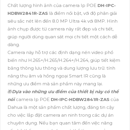
Chất lượng hình ảnh của camera Ip POE
DH-IPC-
HDBW2841R-ZAS
là điểm nổi bật, với độ phân giải
siêu sắc nét lên đến 8.0 MP Ultra 4k với 8MP. Hình
ảnh chụp được từ camera này rất đẹp và chi tiết,
giúp người dùng quan sát mọi chi tiết một cách dễ
dàng.
Camera này hỗ trợ các định dạng nén video phổ
biến như H.265+/H.265/H.264+/H.264, giúp tiết kiệm
băng thông lưu thông và dung lượng lưu trữ. tính
năng thu âm và hồng ngoại Smart IR cũng là
những ưu điểm mà sản phẩm này mang lại.
🎁
Dựa vào những ưu điểm của thiết bị này có thể
nói
camera Ip POE
DH-IPC-HDBW2841R-ZAS
của
Dahua là một sản phẩm chất lượng, đáng tin cậy
cho việc lắp đặt camera an ninh trong các dự án
chuyên dụng. Nếu bạn quan tâm đến việc nâng