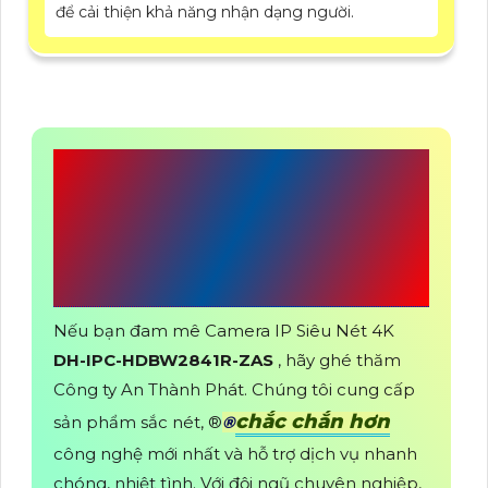
để cải thiện khả năng nhận dạng người.
CÔNG TY TNHH TM-
DV ĐẦU TƯ AN
THÀNH PHÁT
Nếu bạn đam mê Camera IP Siêu Nét 4K
DH-IPC-HDBW2841R-ZAS
, hãy ghé thăm
Công ty An Thành Phát. Chúng tôi cung cấp
chắc chắn hơn
sản phẩm sắc nét, ®️
®️
công nghệ mới nhất và hỗ trợ dịch vụ nhanh
chóng, nhiệt tình. Với đội ngũ chuyên nghiệp,