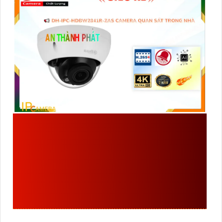
ĐẶC ĐIỂM VỀ THÔNG
SỐ CỦA
DH-IPC-
HDBW2841R-ZAS
SẢN
XUẤT BỞI DAHUA