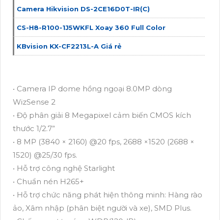
Camera Hikvision DS-2CE16D0T-IR(C)
CS-H8-R100-1J5WKFL Xoay 360 Full Color
KBvision KX-CF2213L-A Giá rẻ
• Camera IP dome hồng ngoại 8.0MP dòng
WizSense 2
• Độ phân giải 8 Megapixel cảm biến CMOS kích
thước 1/2.7”
• 8 MP (3840 × 2160) @20 fps, 2688 ×1520 (2688 ×
1520) @25/30 fps.
• Hỗ trợ công nghệ Starlight
• Chuẩn nén H265+
• Hỗ trợ chức năng phát hiện thông minh: Hàng rào
ảo, Xâm nhập (phân biệt người và xe), SMD Plus.