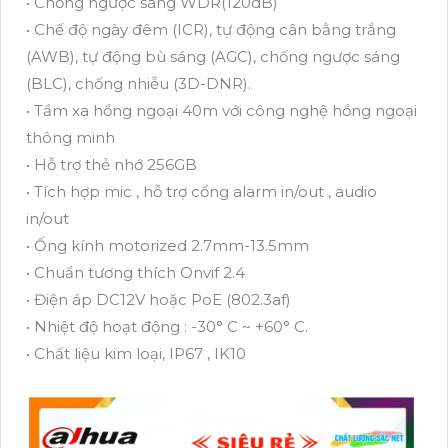
• Chống ngược sáng WDR(120dB)
• Chế độ ngày đêm (ICR), tự động cân bằng trắng
(AWB), tự động bù sáng (AGC), chống ngược sáng
(BLC), chống nhiễu (3D-DNR).
• Tầm xa hồng ngoại 40m với công nghệ hồng ngoại
thông minh
• Hỗ trợ thẻ nhớ 256GB
• Tích hợp mic , hỗ trợ cổng alarm in/out , audio
in/out
• Ống kính motorized 2.7mm-13.5mm
• Chuẩn tương thích Onvif 2.4
• Điện áp DC12V hoặc PoE (802.3af)
• Nhiệt độ hoạt động : -30° C ~ +60° C.
• Chất liệu kim loại, IP67 , IK10