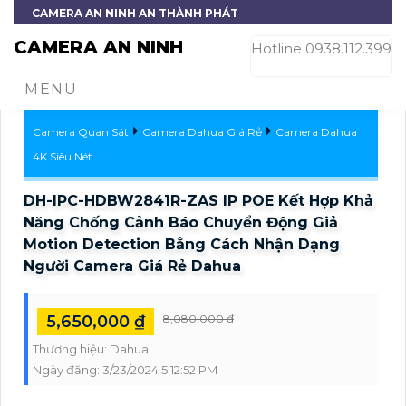
CAMERA AN NINH AN THÀNH PHÁT
CAMERA AN NINH
Hotline 0938.112.399
MENU
Camera Quan Sát
Camera Dahua Giá Rẻ
Camera Dahua
4K Siêu Nét
DH-IPC-HDBW2841R-ZAS IP POE Kết Hợp Khả
Năng Chống Cảnh Báo Chuyển Động Giả
Motion Detection Bằng Cách Nhận Dạng
Người Camera Giá Rẻ Dahua
5,650,000 ₫
8,080,000 ₫
Thương hiệu:
Dahua
Ngày đăng:
3/23/2024 5:12:52 PM