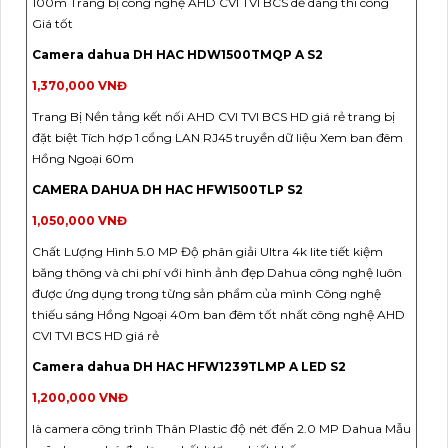
100m Trang bị công nghệ AHD CVI TVI BCS dễ dàng thi công
Giá tốt
Camera dahua DH HAC HDW1500TMQP A S2
1,370,000 VNĐ
Trang Bị Nền tảng kết nối AHD CVI TVI BCS HD giá rẻ trang bị
đặt biệt Tích hợp 1 cổng LAN RJ45 truyền dữ liệu Xem ban đêm
Hồng Ngoại 60m
CAMERA DAHUA DH HAC HFW1500TLP S2
1,050,000 VNĐ
Chất Lượng Hình 5.0 MP Độ phân giải Ultra 4k lite tiết kiệm
băng thông và chi phí với hình ảnh đẹp Dahua công nghệ luôn
được ứng dụng trong từng sản phẩm của mình Công nghệ
thiếu sáng Hồng Ngoại 40m ban đêm tốt nhất công nghệ AHD
CVI TVI BCS HD giá rẻ
Camera dahua DH HAC HFW1239TLMP A LED S2
1,200,000 VNĐ
là camera công trình Thân Plastic độ nét đến 2.0 MP Dahua Mẫu