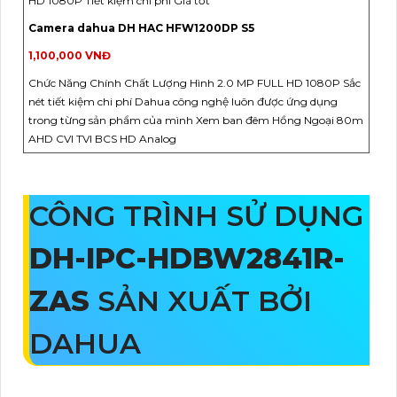
HD 1080P Tiết kiệm chi phí Giá tốt
Camera dahua DH HAC HFW1200DP S5
1,100,000 VNĐ
Chức Năng Chính Chất Lượng Hình 2.0 MP FULL HD 1080P Sắc
nét tiết kiệm chi phí Dahua công nghệ luôn được ứng dụng
trong từng sản phẩm của mình Xem ban đêm Hồng Ngoại 80m
AHD CVI TVI BCS HD Analog
CÔNG TRÌNH SỬ DỤNG
DH-IPC-HDBW2841R-
ZAS
SẢN XUẤT BỞI
DAHUA