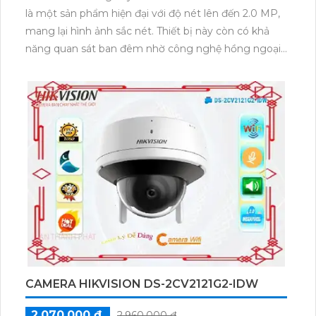
CAMERA DH-IPC-HFW1230DT-STW-VN
DAHUA VỚI GIÁ CẠNH TRANH
1,200,000 ₫
1,500,000 ₫
Camera IP không dây DH-IPC-HFW1230DT-STW-VN
là một sản phẩm hiện đại với độ nét lên đến 2.0 MP,
mang lại hình ảnh sắc nét. Thiết bị này còn có khả
năng quan sát ban đêm nhờ công nghệ hồng ngoại,
phạm vi lên đến 30m. Với các tính năng đặc biệt này,
camera được sử dụng chủ yếu trong dự án dân dụng.
Camera được thiết kế với công nghệ IP Wifi, cho
phép kết nối không dây tiện lợi. Nó phù hợp cho các
công trình lớn như xưởng sản xuất, kho hàng và nhà