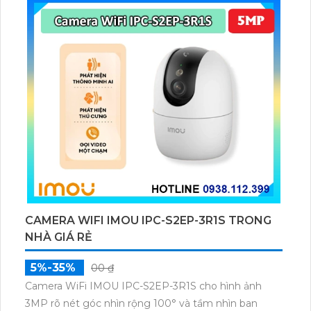
CAMERA AI 4K NLMT TAPO C660 KIT
3,569,300 ₫
5,099,000 ₫
Camera Tapo C660 với độ phân giải 4K 8MP
(3840×2160), zoom kỹ thuật số 18×, kết nối Wi-Fi
2.4/5 GHz và pin lithium-ion 10000 mAh sạc lại.
Camera Tapo C660 còn được trang bị tấm pin năng
lượng mặt trời 5.2V 2.5W, tích hợp AI phát hiện người,
thú cưng, phương tiện, lưu trữ thẻ microSD tối đa 512
GB.
CAMERA AI NĂNG LƯỢNG MẶT TRỜI TAPO
C400 KIT
1,399,300 ₫
1,999,000 ₫
Tapo C400 KIT với độ phân giải Full HD 1080P, pin
lithium-ion 5200mAh tích hợp kết hợp tấm pin mặt
trời 5,2V/2,5W, hoạt động trên băng tần 2,4 GHz, hỗ