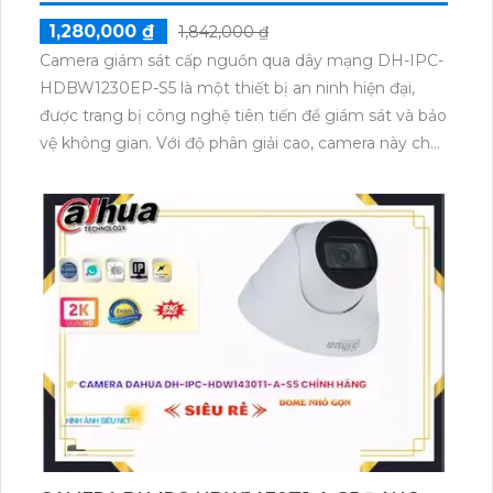
chất lượng hình ảnh. Ngoài ra, nó còn tích hợp khả
năng thu âm và loa giúp giao tiếp dễ dàng.
CAMERA DAHUA DH-IPC-HDBW1230EP-S5
1,280,000 ₫
1,842,000 ₫
Camera giám sát cấp nguồn qua dây mạng DH-IPC-
HDBW1230EP-S5 là một thiết bị an ninh hiện đại,
được trang bị công nghệ tiên tiến để giám sát và bảo
vệ không gian. Với độ phân giải cao, camera này cho
phép quan sát rõ ràng và chi tiết. Thiết bị sử dụng kết
nối qua dây mạng, giúp truyền tải hình ảnh một cách
nhanh chóng và ổn định. Ngoài ra, camera DH-IPC-