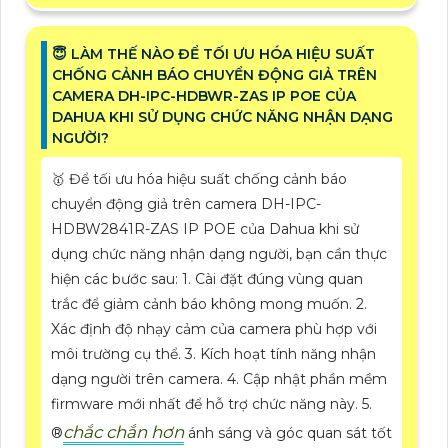
😇 LÀM THẾ NÀO ĐỂ TỐI ƯU HÓA HIỆU SUẤT
CHỐNG CẢNH BÁO CHUYỂN ĐỘNG GIẢ TRÊN
CAMERA DH-IPC-HDBWR-ZAS IP POE CỦA
DAHUA KHI SỬ DỤNG CHỨC NĂNG NHẬN DẠNG
NGƯỜI?
🥇 Để tối ưu hóa hiệu suất chống cảnh báo
chuyển động giả trên camera DH-IPC-
HDBW2841R-ZAS IP POE của Dahua khi sử
dụng chức năng nhận dạng người, bạn cần thực
hiện các bước sau: 1. Cài đặt đúng vùng quan
trắc để giảm cảnh báo không mong muốn. 2.
Xác định độ nhạy cảm của camera phù hợp với
môi trường cụ thể. 3. Kích hoạt tính năng nhận
dạng người trên camera. 4. Cập nhật phần mềm
firmware mới nhất để hỗ trợ chức năng này. 5.
chắc chắn hơn
®️
ánh sáng và góc quan sát tốt