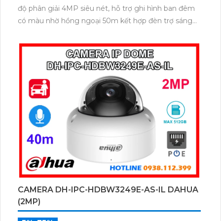
độ phân giải 4MP siêu nét, hỗ trợ ghi hình ban đêm
có màu nhờ hồng ngoại 50m kết hợp đèn trợ sáng
thông minh. Camera tích hợp micro ghi âm, khe cắm
thẻ nhớ lên đến 512GB, phát hiện chính xác người và
xe giúp cảnh báo hiệu quả hơn. Hỗ trợ PoE tiện dụng
thiết kế tinh tế hoạt động ổn định với giá rẻ.
CAMERA DH-IPC-HDBW3249E-AS-IL DAHUA
(2MP)