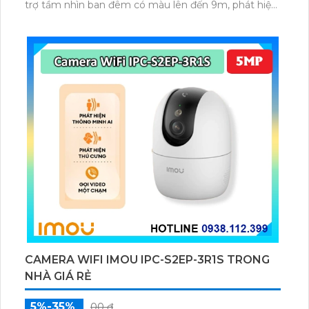
trợ tầm nhìn ban đêm có màu lên đến 9m, phát hiện
chuyển động và con người bằng AI, đồng thời lưu trữ
dữ liệu qua thẻ microSD lên đến 512GB.
CAMERA WIFI IMOU IPC-S2EP-3R1S TRONG
NHÀ GIÁ RẺ
5%-35%
00 ₫