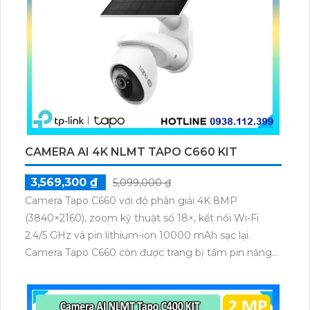
CAMERA AI 4K NLMT TAPO C660 KIT
3,569,300 ₫
5,099,000 ₫
Camera Tapo C660 với độ phân giải 4K 8MP
(3840×2160), zoom kỹ thuật số 18×, kết nối Wi-Fi
2.4/5 GHz và pin lithium-ion 10000 mAh sạc lại.
Camera Tapo C660 còn được trang bị tấm pin năng
lượng mặt trời 5.2V 2.5W, tích hợp AI phát hiện người,
thú cưng, phương tiện, lưu trữ thẻ microSD tối đa 512
GB.