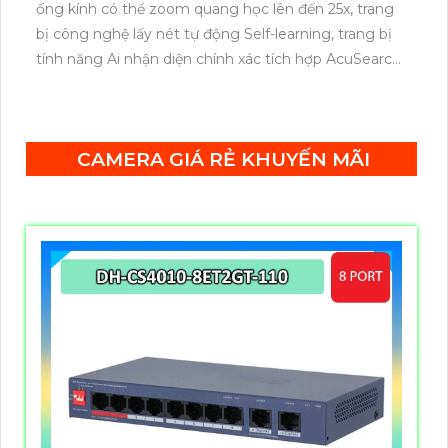
ống kính có thể zoom quang học lên đến 25x, trang
bị công nghệ lấy nét tự động Self-learning, trang bị
tính năng Ai nhận diện chính xác tích hợp AcuSearch
khi kết hợp chung với đầu ghi hình, nhìn ban đêm
bằng hồng ngoại 50m.
CAMERA GIÁ RẺ KHUYẾN MÃI