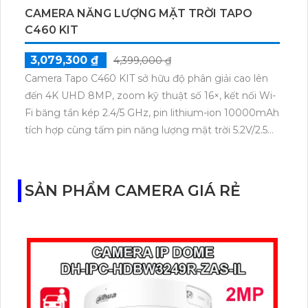
CAMERA NĂNG LƯỢNG MẶT TRỜI TAPO
C460 KIT
3,079,300 ₫
4,399,000 ₫
Camera Tapo C460 KIT sở hữu độ phân giải cao lên
đến 4K UHD 8MP, zoom kỹ thuật số 16×, kết nối Wi-
Fi băng tần kép 2.4/5 GHz, pin lithium-ion 10000mAh
tích hợp cùng tấm pin năng lượng mặt trời 5.2V/2.5W.
Tapo C460 KIT cũng hỗ trợ quan sát ban đêm màu
với cảm biến Starlight, tầm nhìn lên đến 15 m.
SẢN PHẨM CAMERA GIÁ RẺ