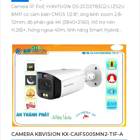
Camera IP PoE HIKVISION DS-2CD2783G2-LIZS2U
8MP có cảm biến CMOS 1/2.8", ống kính zoom 2.8-
12mm, độ phân giải 4K (3840×2160). Hỗ trợ nén
H.265+, hồng ngoại 40m, tính năng Smart Hybrid
Light và nhận diện người/phương tiện. Tiêu chuẩn
IP67, IK10, hỗ trợ Hik-Connect.
CAMERA KBVISION KX-CAIF5005MN2-TIF-A