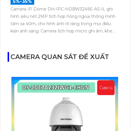
5%-35%
Camera IP Dome DH-IPC-HDBW3249E-AS-IL ghi
hình siêu nét 2MP tích hợp hồng ngoại thông minh
tầm xa 40m, cho hình ảnh rõ ràng trong mọi điều
kiện ánh sáng. Camera tích hợp micro ghi âm, khe
cắm thẻ nhớ lên đến 512GB và công nghệ phát hiện
chính xác người, xe giúp nâng cao hiệu quả giám sát
vượt trội. Với kết nối PoE tiện lợi và mức giá rẻ phù
CAMERA QUAN SÁT ĐỀ XUẤT
hợp cho mọi không gian trong nhà.