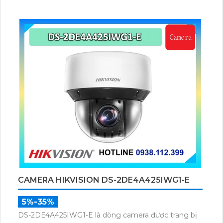
phương tiện, trang bị micro và loa giúp đàm thoại 2
chiều, nhìn ban đêm bằng hồng ngoại 100m.
CAMERA HIKVISION DS-2DE4A425IWG1-E
5%-35%
DS-2DE4A425IWG1-E là dòng camera được trang bị