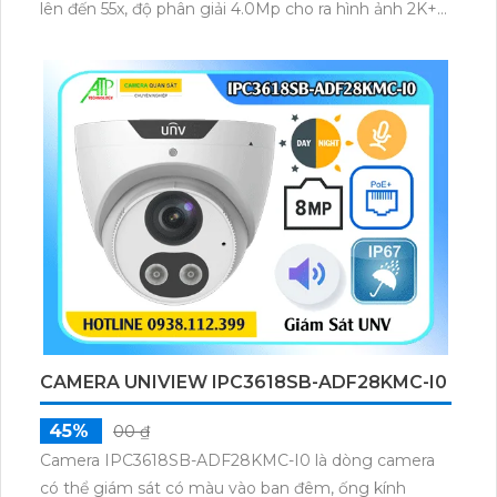
lên đến 55x, độ phân giải 4.0Mp cho ra hình ảnh 2K+
sắc nét, có trang bị nhiều công nghệ thông minh
khác
CAMERA UNIVIEW IPC3618SB-ADF28KMC-I0
45%
00 ₫
Camera IPC3618SB-ADF28KMC-I0 là dòng camera
có thể giám sát có màu vào ban đêm, ống kính