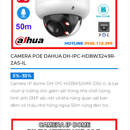
CAMERA POE DAHUA DH-IPC-HDBW3249R-
ZAS-IL
5%-35%
Camera IP dome DH-IPC-HDBW3249R-ZAS-IL là lựa
chọn lý tưởng cho giám sát trong nhà chất lượng
hình ảnh 2MP sắc nét và khả năng quan sát ban
đêm có màu nhờ hồng ngoại 50m cùng đèn trợ
sáng. Với tính năng AI thông minh, camera dễ dàng
nhận diện chính xác người và phương tiện, hỗ trợ ghi
âm qua micro tích hợp và lưu trữ tối đa 512GB qua