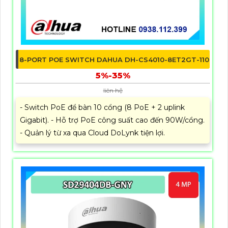
8-PORT POE SWITCH DAHUA DH-CS4010-8ET2GT-110
5%-35%
liên hệ
- Switch PoE để bàn 10 cổng (8 PoE + 2 uplink
Gigabit). - Hỗ trợ PoE công suất cao đến 90W/cổng.
- Quản lý từ xa qua Cloud DoLynk tiện lợi.