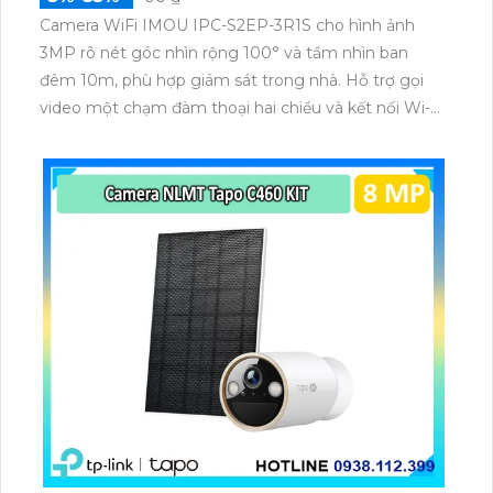
Camera WiFi IMOU IPC-S2EP-3R1S cho hình ảnh
3MP rõ nét góc nhìn rộng 100° và tầm nhìn ban
đêm 10m, phù hợp giám sát trong nhà. Hỗ trợ gọi
video một chạm đàm thoại hai chiều và kết nối Wi-Fi
ổn định giúp quan sát từ xa. Lưu trữ linh hoạt qua thẻ
microSD tối đa 256GB hoặc lưu đám mây dễ lắp đặt
cho gia đình và văn phòng nhỏ.