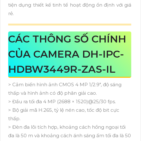
tiện dụng thiết kế tinh tế hoạt động ổn định với giá
rẻ.
CÁC THÔNG SỐ CHÍNH
CỦA CAMERA DH-IPC-
HDBW3449R-ZAS-IL
> Cảm biến hình ảnh CMOS 4 MP 1/2.9", độ sáng
thấp và hình ảnh có độ phân giải cao.
> Đầu ra tối đa 4 MP (2688 × 1520)@25/30 fps.
> Bộ giải mã H.265, tỷ lệ nén cao, tốc độ bit cực
thấp.
> Đèn đa lõi tích hợp, khoảng cách hồng ngoại tối
đa là 50 m và khoảng cách ánh sáng ấm tối đa là 50