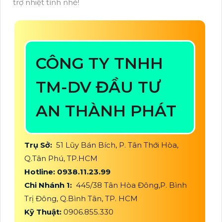
trợ nhiệt tình nhé!
CÔNG TY TNHH
TM-DV ĐẦU TƯ
AN THÀNH PHÁT
Trụ Sở:
51 Lũy Bán Bích, P. Tân Thới Hòa,
Q.Tân Phú, TP.HCM
Hotline: 0938.11.23.99
Chi Nhánh 1:
445/38 Tân Hòa Đông,P. Bình
Trị Đông, Q.Bình Tân, TP. HCM
Kỹ Thuật:
0906.855.330