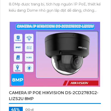
8.0Mp được trang bị, tích hợp nguồn IP PoE, thiết kế
kiểu dang Dome nhỏ gọn lắp đặt dễ dàng, chống
ngược sáng WDR 120db, trang bị chuẩn nén
Ultra265/H.265/H.264
CAMERA IP POE HIKVISION DS-2CD2783G2-
LIZS2U 8MP
45%
00 ₫