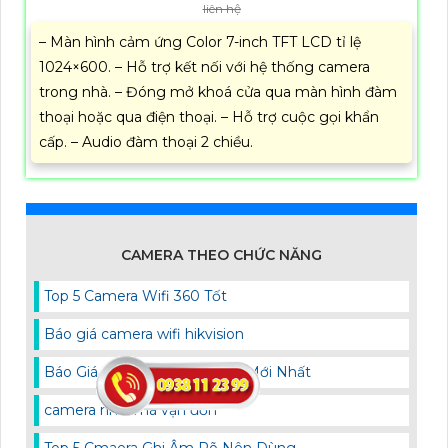
liên hệ
– Màn hình cảm ứng Color 7-inch TFT LCD tỉ lệ
1024×600. – Hỗ trợ kết nối với hệ thống camera
trong nhà. – Đóng mở khoá cửa qua màn hình đàm
thoại hoặc qua điện thoại. – Hỗ trợ cuộc gọi khẩn
cấp. – Audio đàm thoại 2 chiều.
CAMERA THEO CHỨC NĂNG
Top 5 Camera Wifi 360 Tốt
Báo giá camera wifi hikvision
Báo Giá Camera IP Hikvision Mới Nhất
camera nhìn mã vận đơn
Top 5 Cmaera Ghi Âm Rõ Nên Dùng