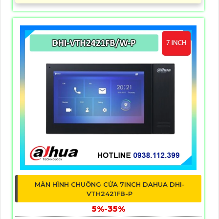
MÀN HÌNH CHUÔNG CỬA 7INCH DAHUA DHI-
VTH2421FB-P
5%-35%