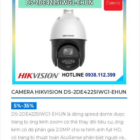
CAMERA HIKVISION DS-2DE4225IWG1-EHUN
5%-35%
DS-2DE4225IWG1-EHUN là dòng speed dome được
trang bị ống kính zoom có thể thay đổi tiêu cự, ống
kính có độ phân giải 2.0MP cho ra hình ảnh full HD,
có trang bị thuật toán AcuSense phân biệt người và