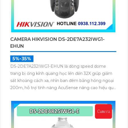
CAMERA HIKVISION DS-2DE7A232IWG1-
EHUN
5%-35%
DS-2DE7A232IWG1-EHUN là dòng speed dome
trang bị ống kính quang học lên đến 32X giúp giám
sát khoảng cách xa, nhìn ban đêm bằng hồng ngoại
200m, hỗ trợ tính năng AcuSense nâng cao hiệu quả
giám sát an ninh, có tốc độ lấy nét cao nhờ công
nghệ Self-learning