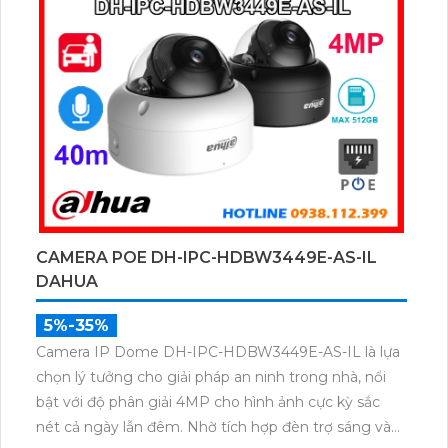
khe thẻ nhớ, camera hỗ trợ PoE lắp đặt dễ dàng.
CAMERA POE DH-IPC-HDBW3449E-AS-IL
DAHUA
5%-35%
Camera IP Dome DH-IPC-HDBW3449E-AS-IL là lựa
chọn lý tưởng cho giải pháp an ninh trong nhà, nổi
bật với độ phân giải 4MP cho hình ảnh cực kỳ sắc
nét cả ngày lẫn đêm. Nhờ tích hợp đèn trợ sáng và