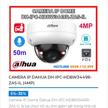
hồng ngoại 40m, camera ghi hình màu trong điều
kiện ánh sáng yếu, đồng thời trang bị micro thu âm
nguồn POE, khe cắm thẻ nhớ đến 512GB và công
nghệ AI nhận diện chính xác người và phương tiện.
CAMERA IP DAHUA DH-IPC-HDBW3449R-
ZAS-IL (4MP)
5%-35%
Camera IP Dome Dahua DH-IPC-HDBW3449R-
ZAS-IL là lựa chọn tối ưu cho giám sát trong nhà với