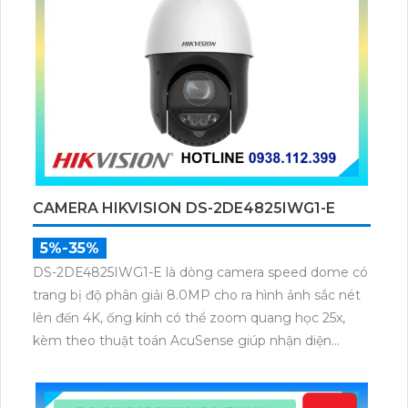
CAMERA HIKVISION DS-2DE4825IWG1-E
5%-35%
DS-2DE4825IWG1-E là dòng camera speed dome có
trang bị độ phân giải 8.0MP cho ra hình ảnh sắc nét
lên đến 4K, ống kính có thể zoom quang học 25x,
kèm theo thuật toán AcuSense giúp nhận diện
chuẩn người và phương tiện, nhìn ban đêm hồng
ngoại tầm xa lên đến 100m.