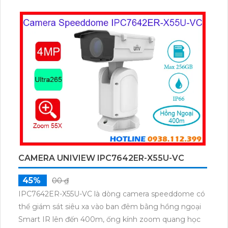
CAMERA UNIVIEW IPC7642ER-X55U-VC
45%
00 ₫
IPC7642ER-X55U-VC là dòng camera speeddome có
thể giám sát siêu xa vào ban đêm bằng hồng ngoại
Smart IR lên đến 400m, ống kính zoom quang học