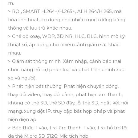
m.
> ROI, SMART H.264+/H.265+, AI H.264/H.265, mã
hóa linh hoạt, áp dụng cho nhiều môi trường băng
thông và lưu trữ khác nhau.
> Chế độ xoay, WDR, 3D NR, HLC, BLC, hình mờ kỹ
thuật số, áp dụng cho nhiều cảnh giám sát khác
nhau.
> Giám sát thông minh: Xâm nhập, cảnh báo (hai
chức năng hỗ trợ phân loại và phát hiện chính xác
xe và người).
> Phát hiện bất thường: Phát hiện chuyển động,
thay đổi video, thay đổi cảnh, phát hiện âm thanh,
không có thẻ SD, thẻ SD đầy, lỗi thẻ SD, ngắt kết nối
mạng, xung đột IP, truy cập bất hợp pháp và phát
hiện điện áp.
> Báo thức: 1 vào, 1 ra; âm thanh: 1 vào, 1 ra; hỗ trợ tối
đa thẻ Micro SD 512G; Mic tích hợp.