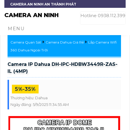
CAMERA AN NINH AN THÀNH PHÁT
CAMERA AN NINH
Hotline 0938.112.399
MENU
Camera Quan Sát
Camera Dahua Giá Rẻ
Lắp Camera Wifi
360 Dahua Ngoài Trời
Camera IP Dahua DH-IPC-HDBW3449R-ZAS-
IL (4MP)
5%-35%
Thương hiệu:
Dahua
Ngày đăng:
5/9/2025 11:34:55 AM