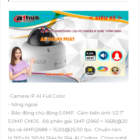
· Camera IP AI Full Color
- hồng ngoại
- Báo động chủ động 5.0MP · Cảm biến ảnh: 1/2.7”
5.0MP CMOS · Độ phân giải: 5MP (2960 × 1668)@20
fps và 4MP(2688 × 1520)@25/30 fps · Chuẩn nén:
H.265+/H.265/H.264+/H.264, AI Coding · Công nghệ