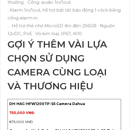
thường. · Cổng: audio 1in/1out
. Alarm 1in/1out, hỗ trợ bật tắt báo động 1-click bằng
cổng alarm in
. · Hỗ trợ thẻ nhớ MicroSD lên đến 256GB · Nguồn
12vDC, PoE · Vỏ kim loại, IP67, IK10
GỢI Ý THÊM VÀI LỰA
CHỌN SỬ DỤNG
CAMERA CÙNG LOẠI
VÀ THƯƠNG HIỆU
DH-HAC-HFW1200TP-S5 Camera Dahua
750,000 VNĐ
875,000 VNĐ