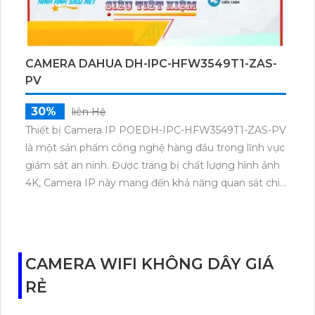
CAMERA DAHUA DH-IPC-HFW3549T1-ZAS-
PV
30%
liên Hệ
Thiết bị Camera IP POEDH-IPC-HFW3549T1-ZAS-PV
là một sản phẩm công nghệ hàng đầu trong lĩnh vực
giám sát an ninh. Được trang bị chất lượng hình ảnh
4K, Camera IP này mang đến khả năng quan sát chi
tiết và rõ nét. Sản phẩm có tính năng kết nối PoE,
cho phép truyền dữ liệu và cấp nguồn qua một dây
cáp duy nhất, đơn giản hóa quá trình cài đặt. Thiết bị
còn hỗ trợ chức năng cảnh báo, ghi âm và xoay tự
CAMERA WIFI KHÔNG DÂY GIÁ
động. Với khả năng chống nước và bụi tiêu chuẩn
RẺ
IP67, camera IP POEDH-IPC-HFW3549T1-ZAS-PV
phù hợp sử dụng trong mọi điều kiện thời tiết và môi