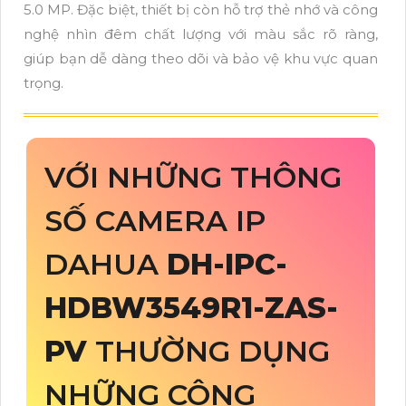
5.0 MP. Đặc biệt, thiết bị còn hỗ trợ thẻ nhớ và công
nghệ nhìn đêm chất lượng với màu sắc rõ ràng,
giúp bạn dễ dàng theo dõi và bảo vệ khu vực quan
trọng.
VỚI NHỮNG THÔNG
SỐ CAMERA IP
DAHUA
DH-IPC-
HDBW3549R1-ZAS-
PV
THƯỜNG DỤNG
NHỮNG CÔNG