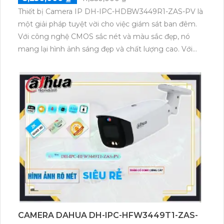
Thiết bị Camera IP DH-IPC-HDBW3449R1-ZAS-PV là
một giải pháp tuyệt vời cho việc giám sát ban đêm.
Với công nghệ CMOS sắc nét và màu sắc đẹp, nó
mang lại hình ảnh sáng đẹp và chất lượng cao. Với
khoảng cách giám sát Full Color lên đến 50m, nó
mang lại hiệu quả cao cho việc giám sát công trình
ban đêm. Thiết bị cũng được tích hợp công nghệ
chính hãng IP cho xử lý hình ảnh sáng đẹp đến 4.0
MP và tiết kiệm băng thông với
H.265+/H.265/H.264+/H.264. Ngoài ra, nó còn có công
nghệ nhìn đêm chất lượng với màu sắc ban đêm,
giúp bạn có được hình ảnh rõ ràng và chi tiết vào ban
đêm.
CAMERA DAHUA DH-IPC-HFW3449T1-ZAS-