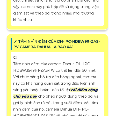
cao, chi tiết và rõ ràng. Với độ phân giải cao như
vậy, camera này phù hợp để sử dụng trong việc
giám sát và theo dõi trong nhiều môi trường
khác nhau.
📌 TẦM NHÌN ĐÊM CỦA DH-IPC-HDBW9R-ZAS-
PV CAMERA DAHUA LÀ BAO XA?
💞
Tầm nhìn đêm của camera Dahua DH-IPC-
HDBW3549R1-ZAS-PV có thể lên đến 50 mét.
Với chức năng hỗ trợ đèn hồng ngoại, camera
này có khả năng quan sát trong điều kiện ánh
sáng yếu hoặc hoàn toàn tối. 👍
Với điểm cộng
chủ yếu này
cho phép người dùng theo dõi và
ghi lại hình ảnh rõ nét trong suốt đêm. Với tầm
nhìn đêm của nó, camera Dahua DH-IPC-
HDBW3549R1-ZAS-PV rất phù hợp để sử dụng