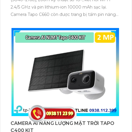
2.4/5 GHz và pin lithium-ion 10000 mAh sạc lại.
Camera Tapo C660 còn được trang bị tấm pin năng
lượng mặt trời 5.2V 2.5W, tích hợp AI phát hiện người,
thú cưng, phương tiện, lưu trữ thẻ microSD tối đa 512
GB.
CAMERA AI NĂNG LƯỢNG MẶT TRỜI TAPO
C400 KIT