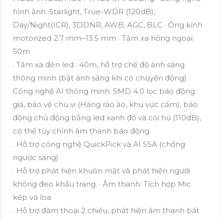
hình ảnh: Starlight, True-WDR (120dB),
Day/Night(ICR), 3DDNR, AWB, AGC, BLC · Ống kính
motorized 2.7 mm–13.5 mm · Tầm xa hồng ngoại:
50m
. Tầm xa đèn led : 40m, hỗ trợ chế độ ánh sáng
thông minh (bật ánh sáng khi có chuyển động) ·
Công nghệ AI thông minh: SMD 4.0 lọc báo động
giả, bảo vệ chu vi (Hàng rào ảo, khu vực cấm), báo
động chủ động bằng led xanh đỏ và còi hú (110dB),
có thể tùy chỉnh âm thanh báo động.
. Hỗ trợ công nghệ QuickPick và AI SSA (chống
ngược sáng)
. Hỗ trợ phát hiện khuôn mặt và phát hiện người
không đeo khẩu trang. · Âm thanh: Tích hợp Mic
kép và loa
. Hỗ trợ đàm thoại 2 chiều, phát hiện âm thanh bất