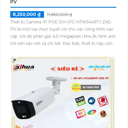
PV
8,250,000 ₫
11,850,000 ₫
Thiết bị Camera IP POE DH-IPC-HFW3449T1-ZAS-
PV là một lựa chọn tuyệt vời cho các công trình cao
cấp. Với độ phân giải 4,0 megapixel Ultra 2k, hình ảnh
trở nên sắc nét và chi tiết. Đặc biệt, thiết bị này còn
có khả năng hiển thị màu ban đêm, mang lại hình
ảnh rõ ràng và sinh động đến 40m. Với thân kim loại,
đảm bảo sự bền bỉ và chất lượng, camera này phù
hợp để lắp đặt ngoài trời, như nhà xưởng hay các kho
hàng. Đồng thời, với công nghệ hình ảnh IP POE,
chất lượng hình ảnh không bị giảm. Ngoài ra, thiết bị
còn tích hợp công nghệ AI, giúp chống trộm hiệu
quả và giữ an ninh.