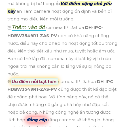
mà không bị hư hỏng. 👍
Với điểm cộng chủ yếu
này
an Tâm camera hoạt động ổn định và bền bỉ
trong mọi điều kiện môi trường.
Thêm vào đó
🦉
camera IP Dahua
DH-IPC-
HDBW3549R1-ZAS-PV
còn có khả năng chống
nước, điều này cho phép nó hoạt động tốt dù trong
điều kiện thời tiết xấu như mưa, tuyết hoặc ẩm ướt.
Bạn có thể lắp đặt camera này ở bất kỳ vị trí nào
ngoài trời mà không cần lo lắng về sự bị hỏng do
nước.
®️
Ưu điểm nỗi bật hơn
camera IP Dahua
DH-IPC-
HDBW3549R1-ZAS-PV
cũng được thiết kế đặc biệt
để chống phá hoại. Với tính năng này, nó có thể
chịu được những cố gắng phá hủy như đập, cắt
hoặc bẻ cong. Những công nghệ ấn tượng được
tích hợp
đẳng cấp
rằng camera sẽ không bị hỏng