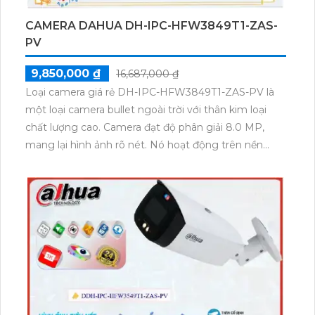
CAMERA DAHUA DH-IPC-HFW3849T1-ZAS-
PV
9,850,000 ₫
16,687,000 ₫
Loại camera giá rẻ DH-IPC-HFW3849T1-ZAS-PV là
một loại camera bullet ngoài trời với thân kim loại
chất lượng cao. Camera đạt độ phân giải 8.0 MP,
mang lại hình ảnh rõ nét. Nó hoạt động trên nền
tảng IP POE, giúp việc thi công dễ dàng. Đặc biệt,
camera còn tích hợp công nghệ AI báo động thông
minh để hạn chế báo động giả. Camera cũng cho
phép xem ban đêm với chế độ Full Color trong
khoảng cách 50m, giúp chống trộm hiệu quả. Với
công nghệ ban đêm chất lượng, camera DH-IPC-
HFW3849T1-ZAS-PV chuyên dụng về đêm và mang
lại chất lượng tốt mọi lúc.