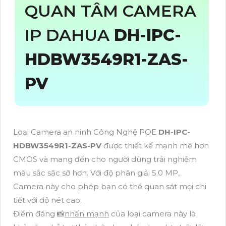
QUAN TÂM CAMERA
IP DAHUA
DH-IPC-
HDBW3549R1-ZAS-
PV
Loại Camera an ninh Công Nghệ POE
DH-IPC-
HDBW3549R1-ZAS-PV
được thiết kế mạnh mẽ hơn
CMOS và mang đến cho người dùng trải nghiệm
màu sắc sặc sỡ hơn. Với độ phân giải 5.0 MP,
Camera này cho phép bạn có thể quan sát mọi chi
tiết với độ nét cao.
Điểm đáng 📸
nhấn mạnh
của loại camera này là