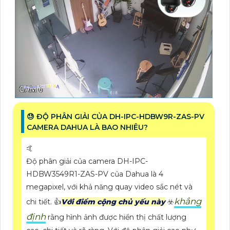
😓 ĐỘ PHÂN GIẢI CỦA DH-IPC-HDBW9R-ZAS-PV
CAMERA DAHUA LÀ BAO NHIÊU?
🤙
Độ phân giải của camera DH-IPC-
HDBW3549R1-ZAS-PV của Dahua là 4
megapixel, với khả năng quay video sắc nét và
khẳng
chi tiết. 👍
Với điểm cộng chủ yếu này
☣️
định
rằng hình ảnh được hiển thị chất lượng