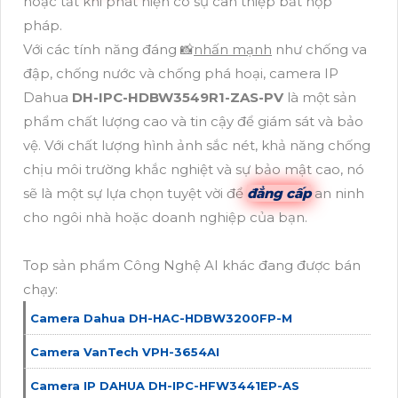
hoặc tắt khi phát hiện có sự can thiệp bất hợp
pháp.
Với các tính năng đáng 📸
nhấn mạnh
như chống va
đập, chống nước và chống phá hoại, camera IP
Dahua
DH-IPC-HDBW3549R1-ZAS-PV
là một sản
phẩm chất lượng cao và tin cậy để giám sát và bảo
vệ. Với chất lượng hình ảnh sắc nét, khả năng chống
chịu môi trường khắc nghiệt và sự bảo mật cao, nó
sẽ là một sự lựa chọn tuyệt vời để
đẳng cấp
an ninh
cho ngôi nhà hoặc doanh nghiệp của bạn.
Top sản phẩm Công Nghệ AI khác đang được bán
chạy:
Camera Dahua DH-HAC-HDBW3200FP-M
Camera VanTech VPH-3654AI
Camera IP DAHUA DH-IPC-HFW3441EP-AS