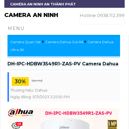
CAMERA AN NINH AN THÀNH PHÁT
CAMERA AN NINH
Hotline 0938.112.399
MENU
Camera Quan Sát
Camera Dahua Giá Rẻ
Camera Dahua
Ultra 2K
DH-IPC-HDBW3549R1-ZAS-PV Camera Dahua
30%
liên hệ
Thương hiệu:
Dahua
Ngày đăng:
5/31/2023 3:25:50 PM