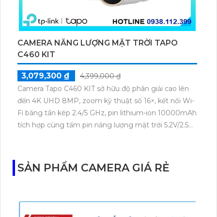
CAMERA NĂNG LƯỢNG MẶT TRỜI TAPO
C460 KIT
3,079,300 ₫
4,399,000 ₫
Camera Tapo C460 KIT sở hữu độ phân giải cao lên
đến 4K UHD 8MP, zoom kỹ thuật số 16×, kết nối Wi-
Fi băng tần kép 2.4/5 GHz, pin lithium-ion 10000mAh
tích hợp cùng tấm pin năng lượng mặt trời 5.2V/2.5W.
Tapo C460 KIT cũng hỗ trợ quan sát ban đêm màu
với cảm biến Starlight, tầm nhìn lên đến 15 m.
SẢN PHẨM CAMERA GIÁ RẺ