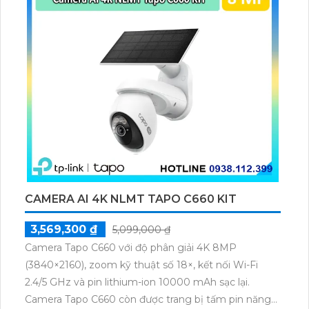
CAMERA AI 4K NLMT TAPO C660 KIT
3,569,300 ₫
5,099,000 ₫
Camera Tapo C660 với độ phân giải 4K 8MP
(3840×2160), zoom kỹ thuật số 18×, kết nối Wi-Fi
2.4/5 GHz và pin lithium-ion 10000 mAh sạc lại.
Camera Tapo C660 còn được trang bị tấm pin năng