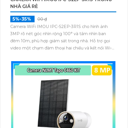
NHÀ GIÁ RẺ
5%-35%
00 ₫
Camera WiFi IMOU IPC-S2EP-3R1S cho hình ảnh
3MP rõ nét góc nhìn rộng 100° và tầm nhìn ban
đêm 10m, phù hợp giám sát trong nhà. Hỗ trợ gọi
video một chạm đàm thoại hai chiều và kết nối Wi-Fi
ổn định giúp quan sát từ xa. Lưu trữ linh hoạt qua thẻ
microSD tối đa 256GB hoặc lưu đám mây dễ lắp đặt
cho gia đình và văn phòng nhỏ.