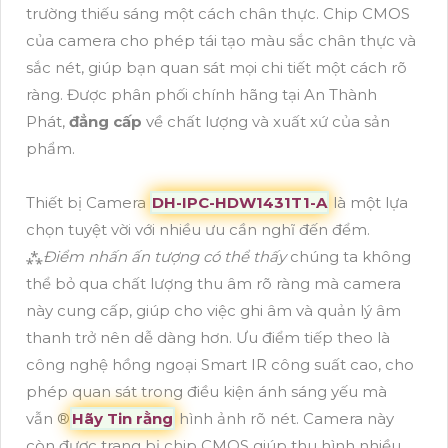
trường thiếu sáng một cách chân thực. Chip CMOS
của camera cho phép tái tạo màu sắc chân thực và
sắc nét, giúp bạn quan sát mọi chi tiết một cách rõ
ràng. Được phân phối chính hãng tại An Thành
Phát,
đẳng cấp
về chất lượng và xuất xứ của sản
phẩm.
Thiết bị Camera
DH-IPC-HDW1431T1-A
là một lựa
chọn tuyệt vời với nhiều ưu cần nghĩ đến đểm.
⁂
Điểm nhấn ấn tượng có thể thấy
chúng ta không
thể bỏ qua chất lượng thu âm rõ ràng mà camera
này cung cấp, giúp cho việc ghi âm và quản lý âm
thanh trở nên dễ dàng hơn. Ưu điểm tiếp theo là
công nghệ hồng ngoại Smart IR công suất cao, cho
phép quan sát trong điều kiện ánh sáng yếu mà
vẫn ®️
Hãy Tin rằng
hình ảnh rõ nét. Camera này
còn được trang bị chip CMOS giúp thu hình nhiều