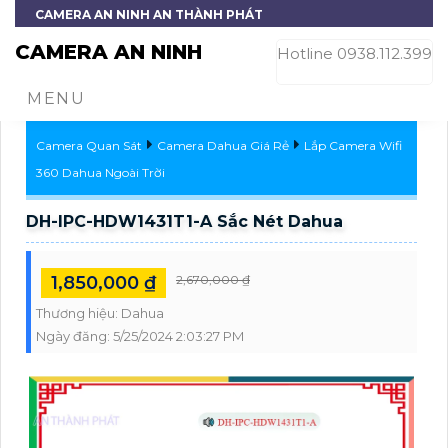
CAMERA AN NINH AN THÀNH PHÁT
CAMERA AN NINH
Hotline 0938.112.399
MENU
Camera Quan Sát
Camera Dahua Giá Rẻ
Lắp Camera Wifi
360 Dahua Ngoài Trời
DH-IPC-HDW1431T1-A Sắc Nét Dahua
1,850,000 ₫
2,670,000 ₫
Thương hiệu:
Dahua
Ngày đăng:
5/25/2024 2:03:27 PM