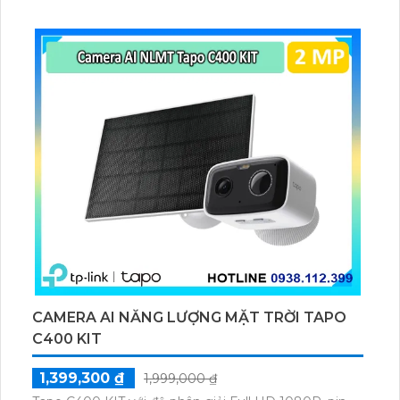
lượng mặt trời 5.2V 2.5W, tích hợp AI phát hiện người,
thú cưng, phương tiện, lưu trữ thẻ microSD tối đa 512
GB.
CAMERA AI NĂNG LƯỢNG MẶT TRỜI TAPO
C400 KIT
1,399,300 ₫
1,999,000 ₫