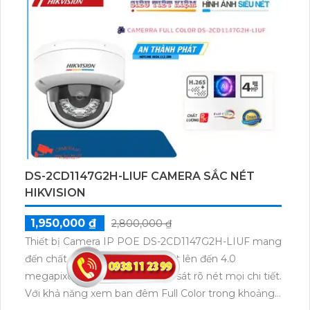
DS-2CD1147G2H-LIUF CAMERA SẮC NÉT
HIKVISION
1,950,000 ₫
2,800,000 ₫
Thiết bị Camera IP POE DS-2CD1147G2H-LIUF mang
đến chất lượng hình ảnh sắc nét lên đến 4.0
megapixel, cho phép bạn quan sát rõ nét mọi chi tiết.
Với khả năng xem ban đêm Full Color trong khoảng