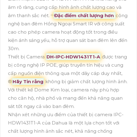
âm rõ ràng, cung cấp hình ảnh chất lượng cao và
âm thanh sắc nét. ⌔
Đặc điểm chất lượng hơn
công
nghệ ban đêm Hồng Ngoại Smart IR với công suất
cao cho phép camera hoạt động tốt trong điều
kiện ánh sáng yếu, hỗ trợ quan sát ban đêm lên đến
30m.
Thiết bị Camera
DH-IPC-HDW1431T1-A
được trang
bị công nghệ IP POE, giúp truyền tín hiệu và cung
cấp nguồn điện thông qua một dây cáp duy nhất,
®️
Hãy Tin rằng
không bị giảm chất lượng hình ảnh.
Với thiết kế Dome Kim loại, camera này phù hợp
cho căn hộ, nhà phố và mang đến khả năng quan
sát tốt ngay cả vào ban đêm.
Nhận xét những ưu điểm của thiết bị camera IPC-
HDW1431T1-A của Dahua là một lựa chọn tốt với
chất lượng hình ảnh sắc nét, khả năng chống