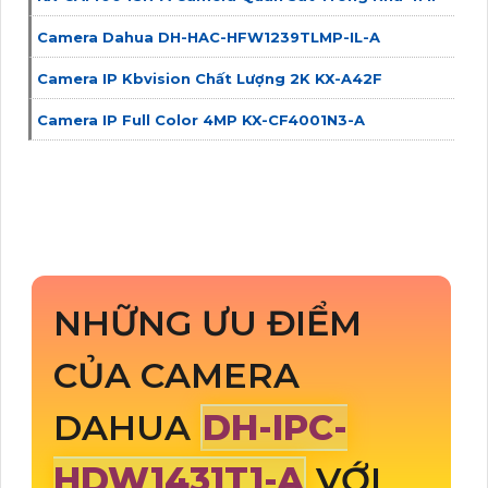
Camera Dahua DH-HAC-HFW1239TLMP-IL-A
Camera IP Kbvision Chất Lượng 2K KX-A42F
Camera IP Full Color 4MP KX-CF4001N3-A
NHỮNG ƯU ĐIỂM
CỦA CAMERA
DAHUA
DH-IPC-
HDW1431T1-A
VỚI