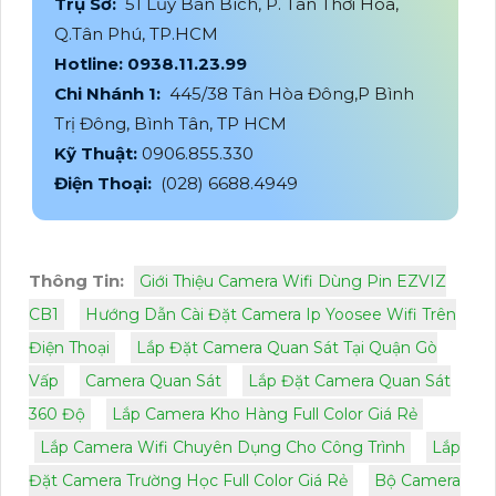
Trụ Sở:
51 Lũy Bán Bích, P. Tân Thới Hòa,
Q.Tân Phú, TP.HCM
Hotline: 0938.11.23.99
Chi Nhánh 1:
445/38 Tân Hòa Đông,P Bình
Trị Đông, Bình Tân, TP HCM
Kỹ Thuật:
0906.855.330
Điện Thoại:
(028) 6688.4949
Thông Tin:
Giới Thiệu Camera Wifi Dùng Pin EZVIZ
CB1
Hướng Dẫn Cài Đặt Camera Ip Yoosee Wifi Trên
Điện Thoại
Lắp Đặt Camera Quan Sát Tại Quận Gò
Vấp
Camera Quan Sát
Lắp Đặt Camera Quan Sát
360 Độ
Lắp Camera Kho Hàng Full Color Giá Rẻ
Lắp Camera Wifi Chuyên Dụng Cho Công Trình
Lắp
Đặt Camera Trường Học Full Color Giá Rẻ
Bộ Camera