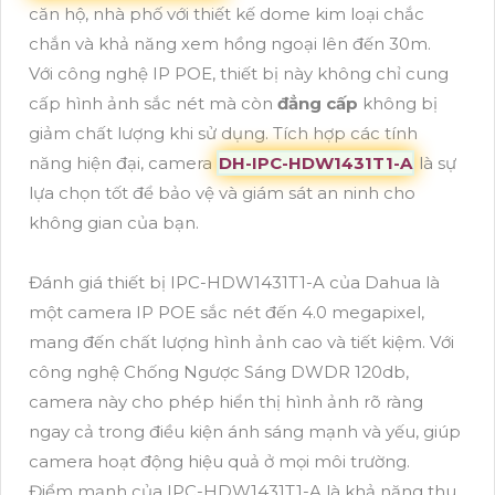
căn hộ, nhà phố với thiết kế dome kim loại chắc
chắn và khả năng xem hồng ngoại lên đến 30m.
Với công nghệ IP POE, thiết bị này không chỉ cung
cấp hình ảnh sắc nét mà còn
đẳng cấp
không bị
giảm chất lượng khi sử dụng. Tích hợp các tính
năng hiện đại, camera
DH-IPC-HDW1431T1-A
là sự
lựa chọn tốt để bảo vệ và giám sát an ninh cho
không gian của bạn.
Đánh giá thiết bị IPC-HDW1431T1-A của Dahua là
một camera IP POE sắc nét đến 4.0 megapixel,
mang đến chất lượng hình ảnh cao và tiết kiệm. Với
công nghệ Chống Ngược Sáng DWDR 120db,
camera này cho phép hiển thị hình ảnh rõ ràng
ngay cả trong điều kiện ánh sáng mạnh và yếu, giúp
camera hoạt động hiệu quả ở mọi môi trường.
Điểm mạnh của IPC-HDW1431T1-A là khả năng thu