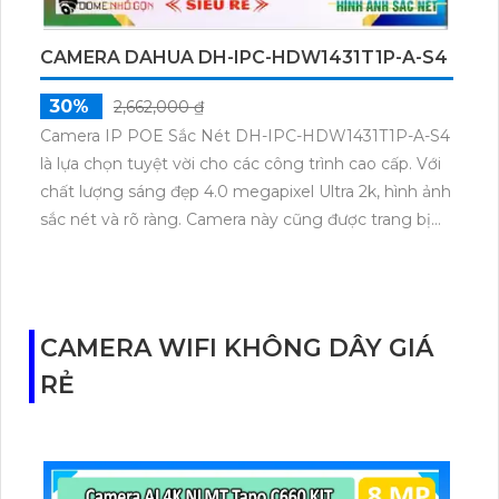
CAMERA DAHUA DH-IPC-HDW1431T1P-A-S4
30%
2,662,000 ₫
Camera IP POE Sắc Nét DH-IPC-HDW1431T1P-A-S4
là lựa chọn tuyệt vời cho các công trình cao cấp. Với
chất lượng sáng đẹp 4.0 megapixel Ultra 2k, hình ảnh
sắc nét và rõ ràng. Camera này cũng được trang bị
công nghệ ONVIF, giúp quan sát và giám sát hiệu
quả. Đặc biệt, khi thiếu sáng, chế độ Hồng Ngoại
30m cung cấp độ phân giải cao và đảm bảo an ninh.
Với vỏ nhựa Dome Plastic, camera này phù hợp cho
CAMERA WIFI KHÔNG DÂY GIÁ
gia đình. Ưu điểm lớn của camera này là tích hợp
RẺ
công nghệ IP POE, giúp nâng cấp hệ thống camera
dễ dàng. Ngoài ra, khả năng thu âm của camera
cũng là điểm mạnh của sản phẩm này.