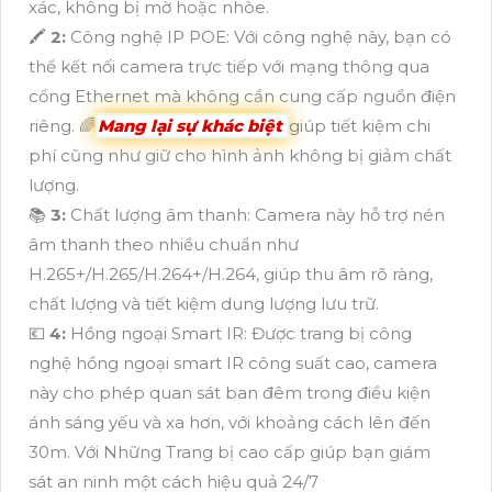
xác, không bị mờ hoặc nhòe.
🖍
2:
Công nghệ IP POE: Với công nghệ này, bạn có
thể kết nối camera trực tiếp với mạng thông qua
cổng Ethernet mà không cần cung cấp nguồn điện
riêng. 🌈
Mang lại sự khác biệt
giúp tiết kiệm chi
phí cũng như giữ cho hình ảnh không bị giảm chất
lượng.
📚
3:
Chất lượng âm thanh: Camera này hỗ trợ nén
âm thanh theo nhiều chuẩn như
H.265+/H.265/H.264+/H.264, giúp thu âm rõ ràng,
chất lượng và tiết kiệm dung lượng lưu trữ.
💶
4:
Hồng ngoại Smart IR: Được trang bị công
nghệ hồng ngoại smart IR công suất cao, camera
này cho phép quan sát ban đêm trong điều kiện
ánh sáng yếu và xa hơn, với khoảng cách lên đến
30m. Với Những Trang bị cao cấp giúp bạn giám
sát an ninh một cách hiệu quả 24/7