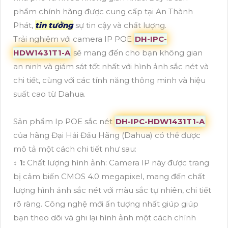
phẩm chính hãng được cung cấp tại An Thành
Phát,
tin tưởng
sự tin cậy và chất lượng.
Trải nghiệm với camera IP POE
DH-IPC-
HDW1431T1-A
sẽ mang đến cho bạn không gian
an ninh và giám sát tốt nhất với hình ảnh sắc nét và
chi tiết, cùng với các tính năng thông minh và hiệu
suất cao từ Dahua.
Sản phẩm Ip POE sắc nét
DH-IPC-HDW1431T1-A
của hãng Đại Hải Đầu Hãng (Dahua) có thể được
mô tả một cách chi tiết như sau:
↕️
1:
Chất lượng hình ảnh: Camera IP này được trang
bị cảm biến CMOS 4.0 megapixel, mang đến chất
lượng hình ảnh sắc nét với màu sắc tự nhiên, chi tiết
rõ ràng. Công nghệ mới ấn tượng nhất giúp giúp
bạn theo dõi và ghi lại hình ảnh một cách chính