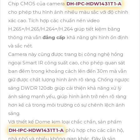
Chip CMOS của camera
DH-IPC-HDW1431T1-A
cho phép thu hình ảnh nhiều màu sắc với độ chính
xác cao. Tích hợp các chuẩn nén video
H.265+/H.265/H.264+/H.264 giúp tiết kiệm băng
thông mà vẫn
đẳng cấp
khả năng ghi hình ổn định
và sắc nét.
Camera này cũng được trang bị công nghệ hồng
ngoại Smart IR công suất cao, cho phép quan sát
ban đêm trong khoảng cách lên đến 30m mà vẫn
giữ được chất lượng hình ảnh rõ ràng. Chống ngược
sáng DWDR 120db giúp cải thiện khả năng xử lý
ánh sáng mạnh yếu, giúp hình ảnh trở nên rõ ràng
hơn kể cả trong môi trường có sự chênh lệch ánh
sáng.
Với thiết kế Dome kim loại chắc chắn, sản phẩm
DH-IPC-HDW1431T1-A
phù hợp cho các căn hộ,
nhà phố và nhiều không gian khác. Đây là sản