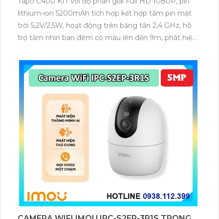
Tapo C400 KIT với độ phân giải Full HD 1080P, pin
lithium-ion 5200mAh tích hợp kết hợp tấm pin mặt
trời 5,2V/2,5W, hoạt động trên băng tần 2,4 GHz, hỗ
trợ tầm nhìn ban đêm có màu lên đến 9m, phát hiện
chuyển động và con người bằng AI, đồng thời lưu trữ
dữ liệu qua thẻ microSD lên đến 512GB.
CAMERA WIFI IMOU IPC-S2EP-3R1S TRONG