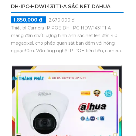
DH-IPC-HDW1431T1-A SẮC NÉT DAHUA
1,850,000 ₫
2,670,000 ₫
Thiết bị Camera IP POE DH-IPC-HDW1431T1-A
mang đến chất lượng hình ảnh sắc nét lên đến 4.0
megapixel, cho phép quan sát ban đêm với hồng
ngoại 30m. Với công nghệ IP POE tiên tiến, camera
không giảm chất lượng, hỗ trợ Smart IR và thu âm
rõ ràng. Thích hợp cho căn hộ, nhà phố với thiết kế
dome kim loại.