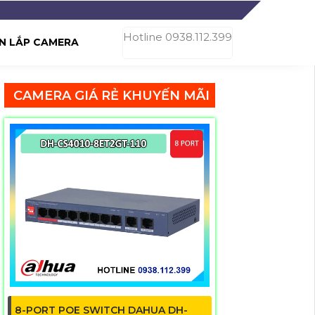
Hotline 0938.112.399
N LẮP CAMERA
CAMERA GIÁ RẺ KHUYẾN MÃI
8-PORT POE SWITCH DAHUA DH-