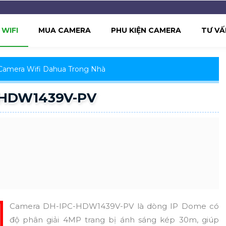
WIFI
MUA CAMERA
PHU KIỆN CAMERA
TƯ VẤ
Camera Wifi Dahua Trong Nhà
-HDW1439V-PV
Camera DH-IPC-HDW1439V-PV là dòng IP Dome có
độ phân giải 4MP trang bị ánh sáng kép 30m, giúp