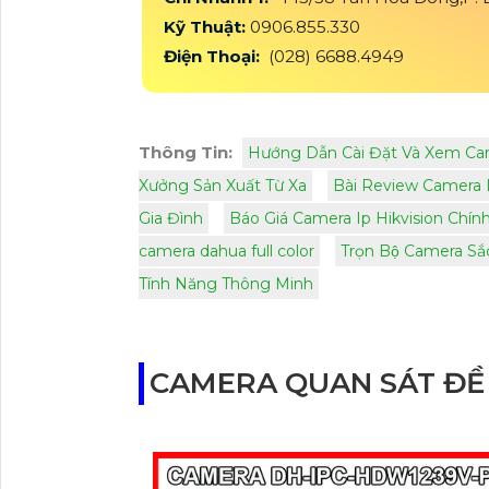
Kỹ Thuật:
0906.855.330
Điện Thoại:
(028) 6688.4949
Thông Tin:
Hướng Dẫn Cài Đặt Và Xem Cam
Xưởng Sản Xuất Từ Xa
Bài Review Camera
Gia Đình
Báo Giá Camera Ip Hikvision Chí
camera dahua full color
Trọn Bộ Camera Sắ
Tính Năng Thông Minh
CAMERA QUAN SÁT ĐỀ