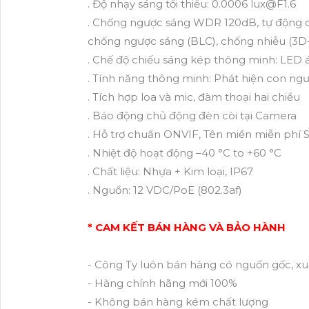
. Độ nhạy sáng tối thiểu: 0.0006 lux@F1.6
. Chống ngược sáng WDR 120dB, tự động câ
chống ngược sáng (BLC), chống nhiễu (3D
. Chế độ chiếu sáng kép thông minh: LED
. Tính năng thông minh: Phát hiện con ngư
. Tích hợp loa và mic, đàm thoại hai chiều
. Báo động chủ động đèn còi tại Camera
. Hỗ trợ chuẩn ONVIF, Tên miền miễn phí
. Nhiệt độ hoạt động –40 °C to +60 °C
. Chất liệu: Nhựa + Kim loại, IP67
. Nguồn: 12 VDC/PoE (802.3af)
* CAM KẾT BÁN HÀNG VÀ BẢO HÀNH
- Công Ty luôn bán hàng có nguốn gốc, xu
- Hàng chính hãng mới 100%
- Không bán hàng kém chất lượng