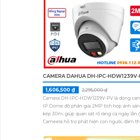
CAMERA DAHUA DH-IPC-HDW1239V-
1,606,500 ₫
2,295,000 ₫
Camera DH-IPC-HDW1239V-PV là dòng ca
IP Dome độ phân giải 2MP tích hợp ánh sá
kép 30m, giúp quan sát rõ ràng cả ngày lẫn
Cameera hỗ trợ phát hiện con người, đàm th
chiều, cùng báo động chủ động, nâng cao a
ninh hiệu quả. Đây là lựa chọn lý tưởng cho 