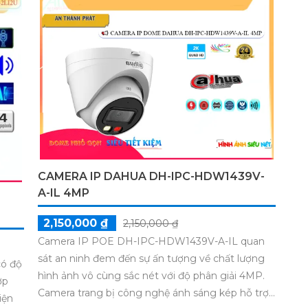
CAMERA IP DAHUA DH-IPC-HDW1439V-
A-IL 4MP
2,150,000 ₫
2,150,000 ₫
Camera IP POE DH-IPC-HDW1439V-A-IL quan
sát an ninh đem đến sự ấn tượng về chất lượng
ó độ
hình ảnh vô cùng sắc nét với độ phân giải 4MP.
ợp
Camera trang bị công nghệ ánh sáng kép hỗ trợ
iện