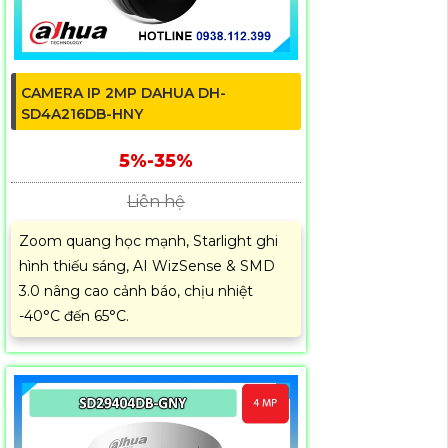
CAMERA IP 2MP DAHUA DH-
SD4A216DB-HNY
5%-35%
Liên hệ
Zoom quang học mạnh, Starlight ghi
hình thiếu sáng, AI WizSense & SMD
3.0 nâng cao cảnh báo, chịu nhiệt
-40°C đến 65°C.