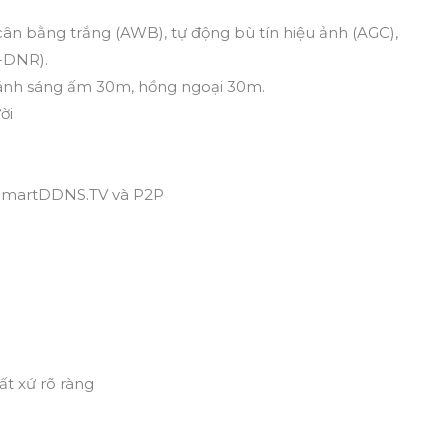
n bằng trắng (AWB), tự động bù tín hiệu ảnh (AGC),
-DNR).
 ánh sáng ấm 30m, hồng ngoại 30m.
ời
 SmartDDNS.TV và P2P
ất xứ rõ ràng