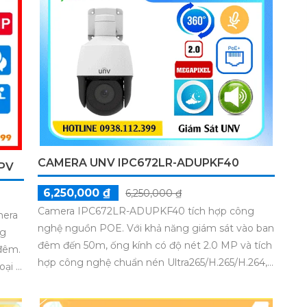
CAMERA UNV IPC672LR-ADUPKF40
PV
6,250,000 ₫
6,250,000 ₫
Camera IPC672LR-ADUPKF40 tích hợp công
mera
nghệ nguồn POE. Với khả năng giám sát vào ban
ng
đêm đến 50m, ống kính có độ nét 2.0 MP và tích
 đêm.
hợp công nghệ chuẩn nén Ultra265/H.265/H.264,
oại 2
được trang bị micro và loa giúp đàm thoại 2 chiều
n
trực tiếp trên camera
giám