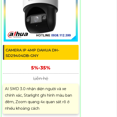
CAMERA IP 4MP DAHUA DH-
SD29404DB-GNY
5%-35%
Liên hệ
AI SMD 3.0 nhận diện người và xe
chính xác, Starlight ghi hình màu ban
đêm, Zoom quang 4x quan sát rõ ở
nhiều khoảng cách