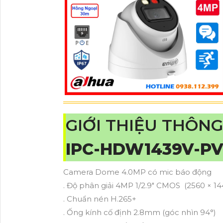
GIỚI THIỆU THÔNG
IPC-HDW1439V-P
Camera Dome 4.0MP có mic báo động
. Độ phân giải 4MP 1/2.9" CMOS (2560 × 1
. Chuẩn nén H.265+
. Ống kính cố định 2.8mm (góc nhìn 94°)