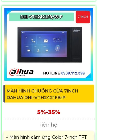
MÀN HÌNH CHUÔNG CỬA 7INCH
DAHUA DHI-VTH2421FB-P
5%-35%
liên hệ
– Màn hình cảm ứng Color 7-inch TFT