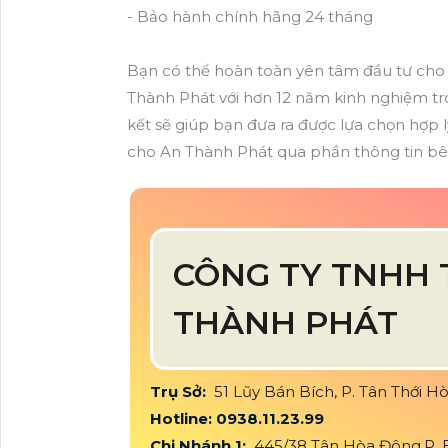
- Bảo hành chính hãng 24 tháng
Bạn có thể hoàn toàn yên tâm đầu tư ch
Thành Phát với hơn 12 năm kinh nghiệm tr
kết sẽ giúp bạn đưa ra được lựa chọn hợp lý
cho An Thành Phát qua phần thông tin bê
CÔNG TY TNHH 
THÀNH PHÁT
Trụ Sở:
51 Lũy Bán Bích, P. Tân Thới 
Hotline: 0938.11.23.99
Chi Nhánh 1:
445/38 Tân Hòa Đông,P. B