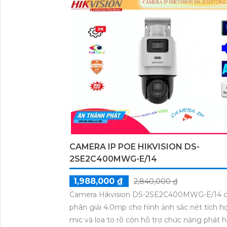
sát gia đình, văn phòng và cửa hàng.
CAMERA IP POE HIKVISION DS-
2SE2C400MWG-E/14
1,988,000 ₫
2,840,000 ₫
Camera Hikvision DS-2SE2C400MWG-E/14 c
phân giải 4.0mp cho hình ảnh sắc nét tích h
mic và loa to rõ còn hỗ trợ chức năng phát h