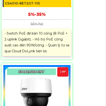
CS4010-8ET2GT-110
5%-35%
liên hệ
- Switch PoE để bàn 10 cổng (8 PoE +
2 uplink Gigabit). - Hỗ trợ PoE công
suất cao đến 90W/cổng. - Quản lý từ xa
qua Cloud DoLynk tiện lợi.