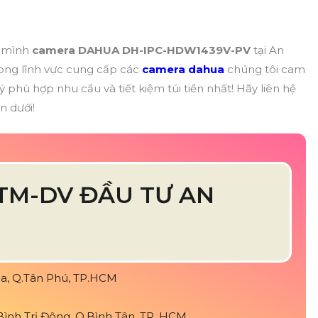
o mình
camera DAHUA DH-IPC-HDW1439V-PV
tại An
ong lĩnh vực cung cấp các
camera dahua
chúng tôi cam
 phù hợp nhu cầu và tiết kiệm túi tiền nhất! Hãy liên hệ
n dưới!
TM-DV ĐẦU TƯ AN
Hòa, Q.Tân Phú, TP.HCM
ình Trị Đông, Q.Bình Tân, TP. HCM