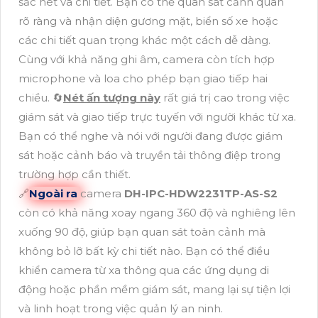
sắc nét và chi tiết. Bạn có thể quan sát cảnh quan
rõ ràng và nhận diện gương mặt, biển số xe hoặc
các chi tiết quan trọng khác một cách dễ dàng.
Cùng với khả năng ghi âm, camera còn tích hợp
microphone và loa cho phép bạn giao tiếp hai
chiều. 🔄
Nét ấn tượng này
rất giá trị cao trong việc
giám sát và giao tiếp trực tuyến với người khác từ xa.
Bạn có thể nghe và nói với người đang được giám
sát hoặc cảnh báo và truyền tải thông điệp trong
trường hợp cần thiết.
🔗
Ngoài ra
camera
DH-IPC-HDW2231TP-AS-S2
còn có khả năng xoay ngang 360 độ và nghiêng lên
xuống 90 độ, giúp bạn quan sát toàn cảnh mà
không bỏ lỡ bất kỳ chi tiết nào. Bạn có thể điều
khiển camera từ xa thông qua các ứng dụng di
động hoặc phần mềm giám sát, mang lại sự tiện lợi
và linh hoạt trong việc quản lý an ninh.