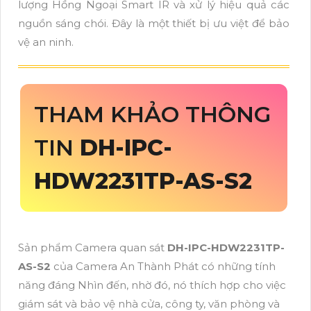
lượng Hồng Ngoại Smart IR và xử lý hiệu quả các
nguồn sáng chói. Đây là một thiết bị ưu việt để bảo
vệ an ninh.
THAM KHẢO THÔNG
TIN
DH-IPC-
HDW2231TP-AS-S2
Sản phẩm Camera quan sát
DH-IPC-HDW2231TP-
AS-S2
của Camera An Thành Phát có những tính
năng đáng Nhìn đến, nhờ đó, nó thích hợp cho việc
giám sát và bảo vệ nhà cửa, công ty, văn phòng và