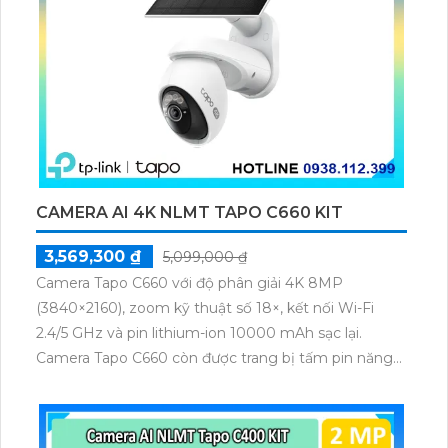
CAMERA AI 4K NLMT TAPO C660 KIT
3,569,300 ₫
5,099,000 ₫
Camera Tapo C660 với độ phân giải 4K 8MP
(3840×2160), zoom kỹ thuật số 18×, kết nối Wi-Fi
2.4/5 GHz và pin lithium-ion 10000 mAh sạc lại.
Camera Tapo C660 còn được trang bị tấm pin năng
lượng mặt trời 5.2V 2.5W, tích hợp AI phát hiện người,
thú cưng, phương tiện, lưu trữ thẻ microSD tối đa 512
GB.