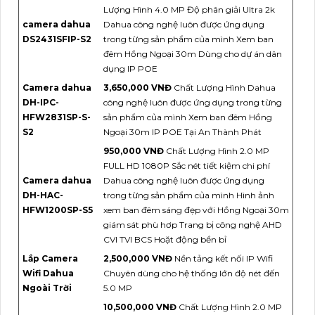
Lượng Hình 4.0 MP Độ phân giải Ultra 2k
camera dahua
Dahua công nghệ luôn được ứng dụng
DS2431SFIP-S2
trong từng sản phẩm của mình Xem ban
đêm Hồng Ngoại 30m Dùng cho dự án dân
dụng IP POE
Camera dahua
3,650,000 VNĐ
Chất Lượng Hình Dahua
DH-IPC-
công nghệ luôn được ứng dụng trong từng
HFW2831SP-S-
sản phẩm của mình Xem ban đêm Hồng
S2
Ngoại 30m IP POE Tại An Thành Phát
950,000 VNĐ
Chất Lượng Hình 2.0 MP
FULL HD 1080P Sắc nét tiết kiệm chi phí
Camera dahua
Dahua công nghệ luôn được ứng dụng
DH-HAC-
trong từng sản phẩm của mình Hình ảnh
HFW1200SP-S5
xem ban đêm sáng đẹp với Hồng Ngoại 30m
giám sát phù hơp Trang bị công nghệ AHD
CVI TVI BCS Hoặt động bền bỉ
Lắp Camera
2,500,000 VNĐ
Nền tảng kết nối IP Wifi
Wifi Dahua
Chuyên dùng cho hệ thống lớn độ nét đến
Ngoài Trời
5.0 MP
10,500,000 VNĐ
Chất Lượng Hình 2.0 MP