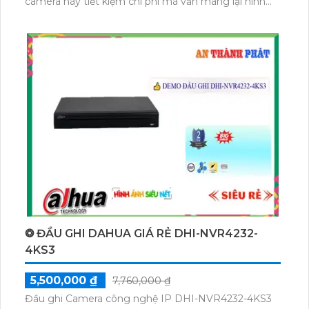
camera này tiết kiệm chi phí mà vẫn mang lại hình
ảnh chất lượng cao. Với tính năng hồng ngoại thông
minh Smart IR, camera này cung cấp hình ảnh sắc
nét vào ban đêm với khoảng cách hồng ngoại lên
đến 30m. Với khả năng giám sát phù hợp, nó là một
lựa chọn tuyệt vời cho các cửa hàng, gia đình và căn
hộ. Với thiết kế Dome Kim Loại và tích hợp công
nghệ mới IP Wifi, camera này dễ dàng tích hợp với
nhiều hệ thống khác nhau. Đặc biệt, chức năng thu
âm và loa cũng là một điểm đáng quan tâm khi sử
dụng camera này.
❂ ĐẦU GHI DAHUA GIÁ RẺ DHI-NVR4232-
4KS3
5,500,000 ₫
7,760,000 ₫
Đầu ghi Camera công nghệ IP DHI-NVR4232-4KS3