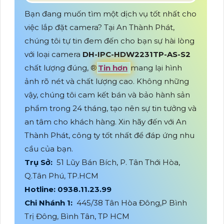
Bạn đang muốn tìm một dịch vụ tốt nhất cho
việc lắp đặt camera? Tại An Thành Phát,
chúng tôi tự tin đem đến cho bạn sự hài lòng
với loại camera
DH-IPC-HDW2231TP-AS-S2
chất lượng đúng, ®️
Tin hơn
mang lại hình
ảnh rõ nét và chất lượng cao. Không những
vậy, chúng tôi cam kết bán và bảo hành sản
phẩm trong 24 tháng, tạo nên sự tin tưởng và
an tâm cho khách hàng. Xin hãy đến với An
Thành Phát, công ty tốt nhất để đáp ứng nhu
cầu của bạn.
Trụ Sở:
51 Lũy Bán Bích, P. Tân Thới Hòa,
Q.Tân Phú, TP.HCM
Hotline: 0938.11.23.99
Chi Nhánh 1:
445/38 Tân Hòa Đông,P Bình
Trị Đông, Bình Tân, TP HCM