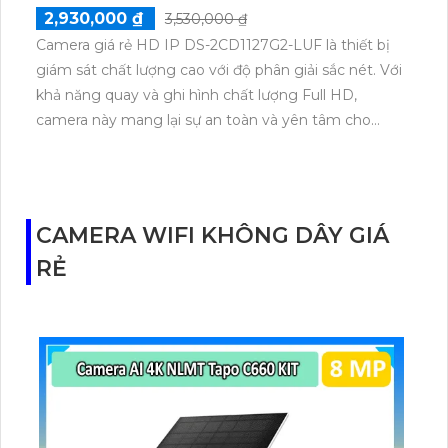
2,930,000 ₫
3,530,000 ₫
Camera giá rẻ HD IP DS-2CD1127G2-LUF là thiết bị
giám sát chất lượng cao với độ phân giải sắc nét. Với
khả năng quay và ghi hình chất lượng Full HD,
camera này mang lại sự an toàn và yên tâm cho
người dùng. Thiết kế nhỏ gọn và dễ dàng lắp đặt,
camera giá rẻ này được tích hợp nhiều tính năng
thông minh như chống ngược sáng, phát hiện
chuyển động. Đảm bảo bạn không bỏ lỡ bất kỳ sự
CAMERA WIFI KHÔNG DÂY GIÁ
kiện quan trọng nào trong quá trình giám sát.
RẺ