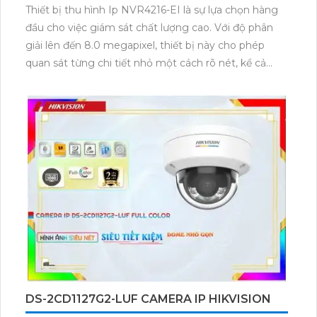
Thiết bị thu hình Ip NVR4216-EI là sự lựa chọn hàng
đầu cho việc giám sát chất lượng cao. Với độ phân
giải lên đến 8.0 megapixel, thiết bị này cho phép
quan sát từng chi tiết nhỏ một cách rõ nét, kể cả
trong điều kiện ánh sáng yếu. Với khả năng xem ban
đêm, 2 HDD và công nghệ IP tiên tiến, NVR4216-EI
đáp ứng mọi yêu cầu giám sát cho các công trình
lớn. Đầu ghi 16 kênh tích hợp công nghệ AI, mang lại
hiệu suất cao và ổn định, phù hợp cho nhiều loại
công trình khác nhau.
DS-2CD1127G2-LUF CAMERA IP HIKVISION