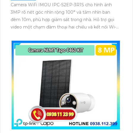
Camera WiFi IMOU IPC-S2EP-3R1S cho hình ảnh
3MP rõ nét góc nhìn rộng 100° và tầm nhìn ban
đêm 10m, phù hợp giám sát trong nhà. Hỗ trợ gọi
video một chạm đàm thoại hai chiều và kết nối Wi-Fi
ổn định giúp quan sát từ xa. Lưu trữ linh hoạt qua thẻ
microSD tối đa 256GB hoặc lưu đám mây dễ lắp đặt
cho gia đình và văn phòng nhỏ.