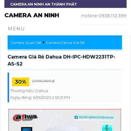
CAMERA AN NINH AN THÀNH PHÁT
CAMERA AN NINH
Hotline 0938.112.399
MENU
Camera Quan Sát
Camera Dahua Giá Rẻ
Camera Giá Rẻ Dahua DH-IPC-HDW2231TP-
AS-S2
30%
2,700,000 ₫
Thương hiệu:
Dahua
Ngày đăng:
6/26/2023 2:55:21 PM