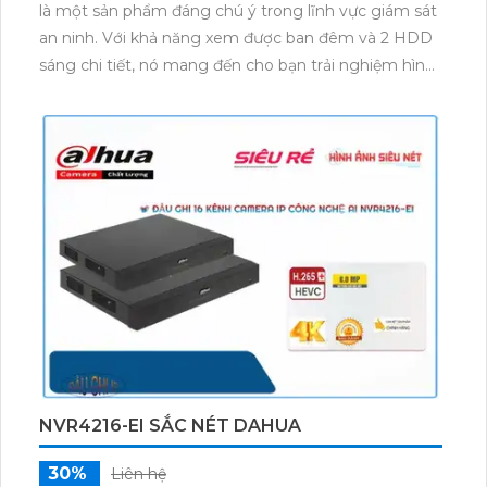
là một sản phẩm đáng chú ý trong lĩnh vực giám sát
an ninh. Với khả năng xem được ban đêm và 2 HDD
sáng chi tiết, nó mang đến cho bạn trải nghiệm hình
ảnh chất lượng sắc nét với độ phân giải cao.Sản
phẩm được thiết kế với công nghệ mới nhất là IP,
cho phép dễ dàng tích hợp với nhiều hệ thống khác.
Với 32 kênh ghi hình, đầu ghi này có khả năng ghi lại
tất cả các góc nhìn để bạn không bỏ lỡ bất kỳ chi tiết
quan trọng nào.Ngoài ra, đầu ghi còn có chức năng
ưu việt là công nghệ AI, báo động thông minh giúp
hạn chế các báo động giả. Điều này giúp bạn nhận
biết chính xác các tình huống nguy hiểm và phản
ứng kịp thời.Sản phẩm còn hỗ trợ eSATA, cho phép
bạn mở rộng không gian lưu trữ dữ liệu nếu cần thiết.
Tất cả những tính năng ưu việt này đã được thiết kế
trong một sản phẩm mỹ thuật, tạo nên sự hoàn hảo
NVR4216-EI SẮC NÉT DAHUA
cho đầu ghi Camera IP DHI-NVR4232-4KS3.
30%
Liên hệ