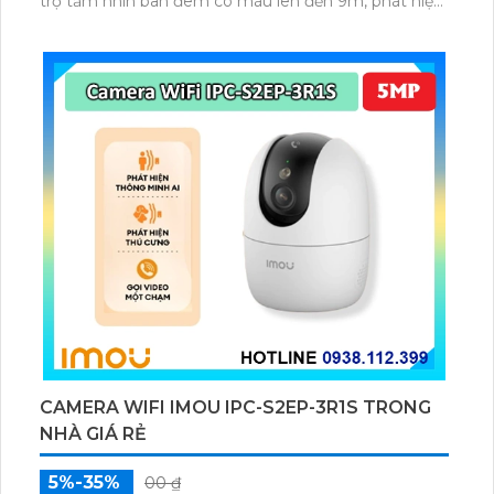
trợ tầm nhìn ban đêm có màu lên đến 9m, phát hiện
chuyển động và con người bằng AI, đồng thời lưu trữ
dữ liệu qua thẻ microSD lên đến 512GB.
CAMERA WIFI IMOU IPC-S2EP-3R1S TRONG
NHÀ GIÁ RẺ
5%-35%
00 ₫