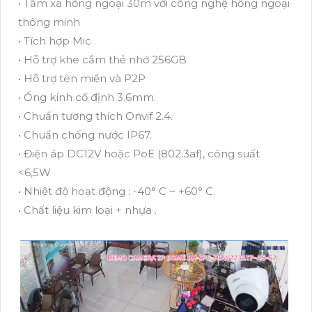
• Tầm xa hồng ngoại 30m với công nghệ hồng ngoại
thông minh
• Tích hợp Mic
• Hỗ trợ khe cắm thẻ nhớ 256GB
• Hỗ trợ tên miền và P2P
• Ống kính cố định 3.6mm.
• Chuẩn tương thích Onvif 2.4.
• Chuẩn chống nước IP67.
• Điện áp DC12V hoặc PoE (802.3af), công suất
<6,5W
• Nhiệt độ hoạt động : -40° C ~ +60° C.
• Chất liệu kim loại + nhựa .