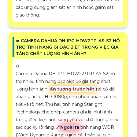
các ứng dụng giám sát an ninh hoặc giám sát
giao thông.
➽ CAMERA DAHUA DH-IPC-HDW2TP-AS-S2 HỖ
TRỢ TÍNH NĂNG GÌ ĐẶC BIỆT TRONG VIỆC GIA
TĂNG CHẤT LƯỢNG HÌNH ẢNH?
♻️
Camera Dahua DH-IPC-HDW2231TP-AS-S2 hỗ
trợ nhiều tính năng đặc biệt để gia tăng chất
lượng hình ảnh.
ấn tượng trước hết
nó có độ
phân giải Full HD 1080p, cho phép quan sát chi
tiết và rõ nét. Thứ hai, tính năng Starlight
Technology cho phép camera ghi lại hình ảnh
trong điều kiện ánh sáng yếu với chất lượng màu
sắc cực kỳ rõ ràng. 🔗
Ngoài ra
tính năng WDR
(Wide Dynamic Range) giúp cải thiện sự cân