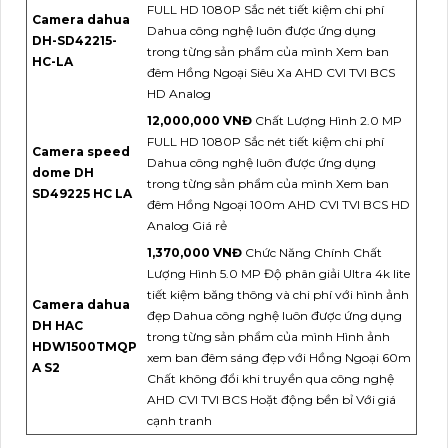
FULL HD 1080P Sắc nét tiết kiệm chi phí
Camera dahua
Dahua công nghệ luôn được ứng dụng
DH-SD42215-
trong từng sản phẩm của mình Xem ban
HC-LA
đêm Hồng Ngoại Siêu Xa AHD CVI TVI BCS
HD Analog
12,000,000 VNĐ
Chất Lượng Hình 2.0 MP
FULL HD 1080P Sắc nét tiết kiệm chi phí
Camera speed
Dahua công nghệ luôn được ứng dụng
dome DH
trong từng sản phẩm của mình Xem ban
SD49225 HC LA
đêm Hồng Ngoại 100m AHD CVI TVI BCS HD
Analog Giá rẻ
1,370,000 VNĐ
Chức Năng Chính Chất
Lượng Hình 5.0 MP Độ phân giải Ultra 4k lite
tiết kiệm băng thông và chi phí với hình ảnh
Camera dahua
đẹp Dahua công nghệ luôn được ứng dụng
DH HAC
trong từng sản phẩm của mình Hình ảnh
HDW1500TMQP
xem ban đêm sáng đẹp với Hồng Ngoại 60m
A S2
Chất không đổi khi truyền qua công nghệ
AHD CVI TVI BCS Hoặt động bền bỉ Với giá
cạnh tranh