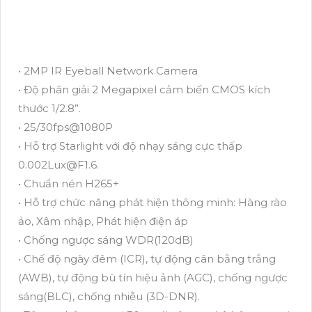
• 2MP IR Eyeball Network Camera
• Độ phân giải 2 Megapixel cảm biến CMOS kích
thước 1/2.8”.
• 25/30fps@1080P
• Hỗ trợ Starlight với độ nhạy sáng cực thấp
0.002Lux@F1.6.
• Chuẩn nén H265+
• Hỗ trợ chức năng phát hiện thông minh: Hàng rào
ảo, Xâm nhập, Phát hiện điện áp
• Chống ngược sáng WDR(120dB)
• Chế độ ngày đêm (ICR), tự động cân bằng trắng
(AWB), tự động bù tín hiệu ảnh (AGC), chống ngược
sáng(BLC), chống nhiễu (3D-DNR).