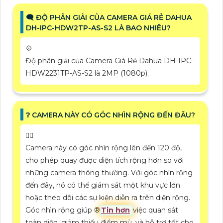
🗨️ ĐỘ PHÂN GIẢI CỦA CAMERA GIÁ RẺ DAHUA
DH-IPC-HDW2TP-AS-S2 LÀ BAO NHIÊU?
💠
Độ phân giải của Camera Giá Rẻ Dahua DH-IPC-
HDW2231TP-AS-S2 là 2MP (1080p).
❔ CAMERA NÀY CÓ GÓC NHÌN RỘNG ĐẾN ĐÂU?
❤️‍💋‍
Camera này có góc nhìn rộng lên đến 120 độ,
cho phép quay được diện tích rộng hơn so với
những camera thông thường. Với góc nhìn rộng
đến đây, nó có thể giám sát một khu vực lớn
hoặc theo dõi các sự kiện diễn ra trên diện rộng.
Góc nhìn rộng giúp ®️
Tin hơn
việc quan sát
toàn diện, giảm thiểu điểm mù, và hỗ trợ tốt cho