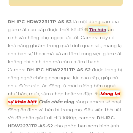
DH-IPC-HDW2231TP-AS-S2
là một dòng camera
giám sát cao cấp được thiết kế để ®️
Tin hơn
an
ninh và chống chọi ngoại lực tốt. Camera này có
khả năng ghi âm trong quá trình quan sát, mang lại
cho bạn sự thoải mái và an tâm trong việc giám sát
không chỉ hình ảnh mà còn cả âm thanh.
Camera
DH-IPC-HDW2231TP-AS-S2
được trang bị
công nghệ chống chọi ngoại lực cao cấp, giúp nó
chịu được các tác động từ môi trường bên ngoài
như bão, mưa, sấm chớp hoặc va đập. ₨
Mang lại
sự khác biệt
Chắc chắn rằng
rằng camera sẽ hoạt
động ổn định và bền bỉ trong mọi điều kiện thời tiết.
Với độ phân giải Full HD 1080p, camera
DH-IPC-
HDW2231TP-AS-S2
cho phép bạn xem hình ảnh