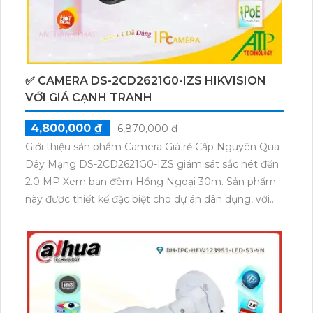
✅ CAMERA DS-2CD2621G0-IZS HIKVISION
VỚI GIÁ CẠNH TRANH
4,800,000 ₫
6,870,000 ₫
Giới thiệu sản phẩm Camera Giá rẻ Cấp Nguyên Qua
Dây Mạng DS-2CD2621G0-IZS giám sát sắc nét đến
2.0 MP Xem ban đêm Hồng Ngoại 30m. Sản phẩm
này được thiết kế đặc biệt cho dự án dân dụng, với
ứng dụng công nghệ tiên tiến IP POE giúp kết nối
dễ dàng qua dây mạng. Camera có hình ảnh sắc nét
và đèn hồng ngoại SMD cho phép quan sát trong
điều kiện thiếu sáng. Với thiết kế thân kim loại, sản
phẩm này phù hợp lắp đặt trong nhà xưởng. Đặc
biệt, camera này tích hợp công nghệ AI, giúp giám