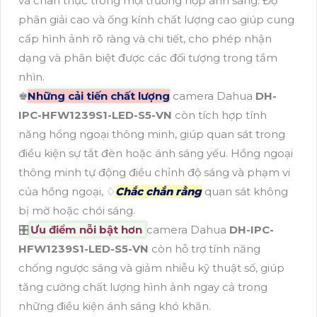
và chân thực trong mọi trường hợp ánh sáng. Độ
phân giải cao và ống kính chất lượng cao giúp cung
cấp hình ảnh rõ ràng và chi tiết, cho phép nhận
dạng và phân biệt được các đối tượng trong tầm
nhìn.
♚
Những cải tiến chất lượng
camera Dahua
DH-
IPC-HFW1239S1-LED-S5-VN
còn tích hợp tính
năng hồng ngoại thông minh, giúp quan sát trong
điều kiện sự tắt đèn hoặc ánh sáng yếu. Hồng ngoại
thông minh tự động điều chỉnh độ sáng và phạm vi
của hồng ngoại, ♢
Chắc chắn rằng
quan sát không
bị mờ hoặc chói sáng.
🎛
Ưu điểm nỗi bật hơn
camera Dahua
DH-IPC-
HFW1239S1-LED-S5-VN
còn hỗ trợ tính năng
chống ngược sáng và giảm nhiễu kỹ thuật số, giúp
tăng cường chất lượng hình ảnh ngay cả trong
những điều kiện ánh sáng khó khăn.