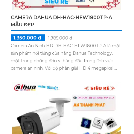
CAMERA DAHUA DH-HAC-HFW1800TP-A
MẪU ĐẸP
1,350,000 ₫
1,985,000 ₫
Camera An Ninh HD DH-HAC-HFW1800TP-A là một
sản phẩm nổi tiếng của hãng Dahua Technology,
một trong những đơn vị hàng đầu trong lĩnh vực
camera an ninh. Với độ phân giải HD 4 megapixel,
camera này mang đến hình ảnh sắc nét, rõ ràng và
chi tiết. Thiết kế đẹp mắt, chất lượng vượt trội và khả
năng chống chịu môi trường khắc nghiệt, camera
DH-HAC-HFW1800TP-A được ứng dụng rộng rãi
trong các hệ thống giám sát an ninh, từ gia đình, văn
phòng, nhà hàng đến trung tâm thương mại, bãi giữ
xe và hơn thế nữa. Với nhiều tính năng nổi trội, như
công nghệ Starlight, hồng ngoại thông minh, chống