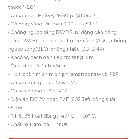
thước 1/2.8”
• Chuẩn nén H265+, 25/30fps@1080P
• Độ nhạy sáng tối thiểu 0.005Lux@F1.6
• Chống ngược sáng DWDR, tự động cân bằng
trắng (AWB), tự động bù tín hiệu ảnh (AGC), chống
ngược sáng(BLC), chống nhiễu (3D-DNR).
• Khoảng cách đèn Led trợ sáng 15m
• Ống kính cố định 3.6mm.
• Hỗ trợ tên miền miễn phí smartddns.tv và P2P
• Chuẩn tương thích Onvif 2.4.
• Chuẩn chống nước IP67
• Điện áp DC12V hoặc PoE (802.3af), công suất
<5.3W
• Nhiệt độ hoạt động : -40° C ~ +60° C.
• Chất liệu kim loại + nhựa