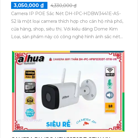
3,050,000 ₫
4,330,000 ₫
Camera IP POE Sắc Nét DH-IPC-HDBW3441E-AS-
S2 là một loại camera thích hợp cho căn hộ nhà phố,
cửa hàng, shop, siêu thị. Với kiểu dáng Dome Kim
Loại, sản phẩm này có công nghệ hình ảnh sắc nét
với độ phân giải 4.0 MP và ứng dụng công nghệ IP
POE. Đây là một loại camera chuyên dùng cho hệ
thống lớn, với khả năng tốt nhất trong việc truyền tải
hình ảnh và âm thanh. Đặc biệt, nó được trang bị tính
năng thu âm đáng quan tâm và khả năng quan sát
ban đêm với hồng ngoại lên đến 50m. Camera này
cũng hỗ trợ công nghệ ONVIF, giúp kết nối và quản
lý dễ dàng với các thiết bị khác.