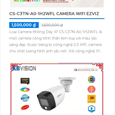
CS-C3TN-A0-1H2WFL CAMERA WIFI EZVIZ
1,500,000 ₫
1,600,000 ₫
Loại Camera Không Dây IP CS-C3TN-A0-1H2WFL là
một camera công trình thân kim loại với màu sắc
sáng đẹp. Được trang bị công nghệ 2.0 MP, camera
cho chất lượng hình ảnh sắc nét. Với công nghệ IP
Wifi, việc kết nối camera trở nên dễ dàng. Camera
còn tích hợp chức năng cao cấp thu âm, giúp người
dùng dễ dàng giám sát từ xa. Đặc biệt, camera này
còn có khả năng xem ban đêm với hồng ngoại 30m,
mở rộng khả năng giám sát vào ban đêm. Chất
lượng màu sắc của hình ảnh ban đêm cũng được
đảm bảo, mang lại trải nghiệm giám sát tốt mọi lúc.