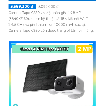
3,569,300 ₫
5,099,000 ₫
Camera Tapo C660 với độ phân giải 4K 8MP
(3840×2160), zoom kỹ thuật số 18×, kết nối Wi-Fi
2.4/5 GHz và pin lithium-ion 10000 mAh sạc lại.
Camera Tapo C660 còn được trang bị tấm pin năng
lượng mặt trời 5.2V 2.5W, tích hợp AI phát hiện người,
thú cưng, phương tiện, lưu trữ thẻ microSD tối đa 512
GB.