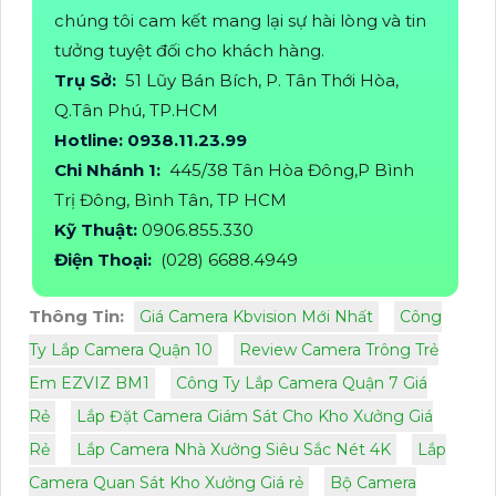
chúng tôi cam kết mang lại sự hài lòng và tin
tưởng tuyệt đối cho khách hàng.
Trụ Sở:
51 Lũy Bán Bích, P. Tân Thới Hòa,
Q.Tân Phú, TP.HCM
Hotline: 0938.11.23.99
Chi Nhánh 1:
445/38 Tân Hòa Đông,P Bình
Trị Đông, Bình Tân, TP HCM
Kỹ Thuật:
0906.855.330
Điện Thoại:
(028) 6688.4949
Thông Tin:
Giá Camera Kbvision Mới Nhất
Công
Ty Lắp Camera Quận 10
Review Camera Trông Trẻ
Em EZVIZ BM1
Công Ty Lắp Camera Quận 7 Giá
Rẻ
Lắp Đặt Camera Giám Sát Cho Kho Xưởng Giá
Rẻ
Lắp Camera Nhà Xưởng Siêu Sắc Nét 4K
Lắp
Camera Quan Sát Kho Xưởng Giá rẻ
Bộ Camera