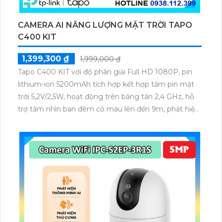
CAMERA AI NĂNG LƯỢNG MẶT TRỜI TAPO
C400 KIT
1,399,300 ₫
1,999,000 ₫
Tapo C400 KIT với độ phân giải Full HD 1080P, pin
lithium-ion 5200mAh tích hợp kết hợp tấm pin mặt
trời 5,2V/2,5W, hoạt động trên băng tần 2,4 GHz, hỗ
trợ tầm nhìn ban đêm có màu lên đến 9m, phát hiện
chuyển động và con người bằng AI, đồng thời lưu trữ
dữ liệu qua thẻ microSD lên đến 512GB.