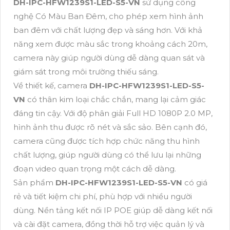
DH-IPC-HFW1239S1-LED-S5-VN
sử dụng công
nghệ Có Màu Ban Đêm, cho phép xem hình ảnh
ban đêm với chất lượng đẹp và sáng hơn. Với khả
năng xem được màu sắc trong khoảng cách 20m,
camera này giúp người dùng dễ dàng quan sát và
giám sát trong môi trường thiếu sáng.
Về thiết kế, camera
DH-IPC-HFW1239S1-LED-S5-
VN
có thân kim loại chắc chắn, mang lại cảm giác
đáng tin cậy. Với độ phân giải Full HD 1080P 2.0 MP,
hình ảnh thu được rõ nét và sắc sảo. Bên cạnh đó,
camera cũng được tích hợp chức năng thu hình
chất lượng, giúp người dùng có thể lưu lại những
đoạn video quan trọng một cách dễ dàng.
Sản phẩm
DH-IPC-HFW1239S1-LED-S5-VN
có giá
rẻ và tiết kiệm chi phí, phù hợp với nhiều người
dùng. Nền tảng kết nối IP POE giúp dễ dàng kết nối
và cài đặt camera, đồng thời hỗ trợ việc quản lý và