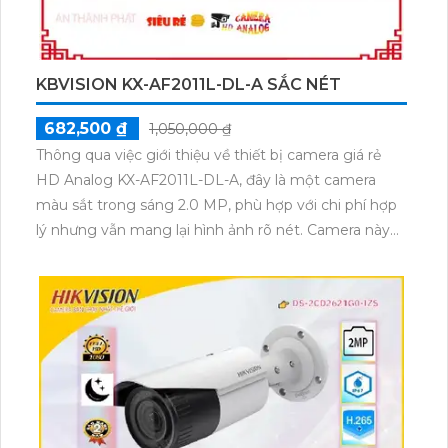
KBVISION KX-AF2011L-DL-A SẮC NÉT
682,500 ₫
1,050,000 ₫
Thông qua việc giới thiệu về thiết bị camera giá rẻ
HD Analog KX-AF2011L-DL-A, đây là một camera
màu sắt trong sáng 2.0 MP, phù hợp với chi phí hợp
lý nhưng vẫn mang lại hình ảnh rõ nét. Camera này
cũng có khả năng giám sát ban đêm với màu sắc và
khoảng cách giám sát lên đến 20m. Được thiết kế
theo chuẩn chống bụi, camera này có thân kim loại
tinh tế. Ngoài ra, sản phẩm cũng hỗ trợ công nghệ
AHD CVI TVI BCS và có khả năng truyền hình ảnh và
âm thanh trên cáp đồng trục. Camera cũng có chức
năng thu âm, phù hợp để sử dụng trong nhiều mục
đích khác nhau.