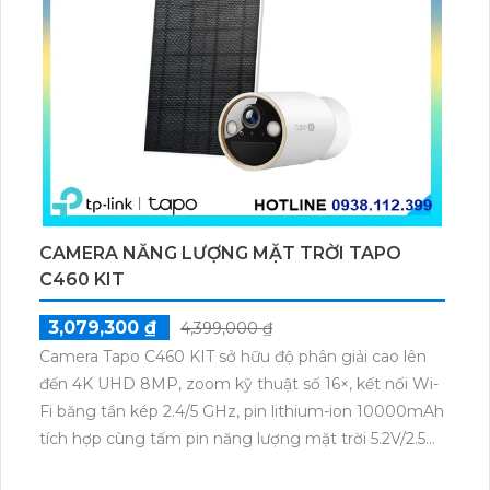
CAMERA NĂNG LƯỢNG MẶT TRỜI TAPO
C460 KIT
3,079,300 ₫
4,399,000 ₫
Camera Tapo C460 KIT sở hữu độ phân giải cao lên
đến 4K UHD 8MP, zoom kỹ thuật số 16×, kết nối Wi-
Fi băng tần kép 2.4/5 GHz, pin lithium-ion 10000mAh
tích hợp cùng tấm pin năng lượng mặt trời 5.2V/2.5W.
Tapo C460 KIT cũng hỗ trợ quan sát ban đêm màu