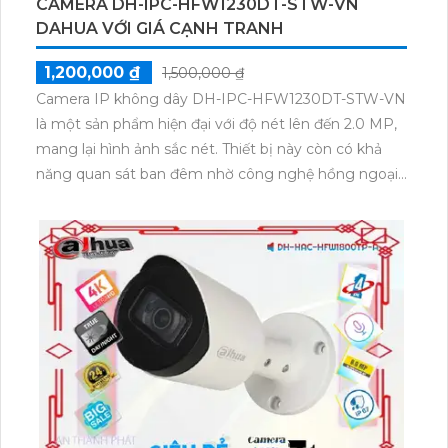
CAMERA DH-IPC-HFW1230DT-STW-VN
DAHUA VỚI GIÁ CẠNH TRANH
1,200,000 ₫
1,500,000 ₫
Camera IP không dây DH-IPC-HFW1230DT-STW-VN
là một sản phẩm hiện đại với độ nét lên đến 2.0 MP,
mang lại hình ảnh sắc nét. Thiết bị này còn có khả
năng quan sát ban đêm nhờ công nghệ hồng ngoại,
phạm vi lên đến 30m. Với các tính năng đặc biệt này,
camera được sử dụng chủ yếu trong dự án dân dụng.
Camera được thiết kế với công nghệ IP Wifi, cho
phép kết nối không dây tiện lợi. Nó phù hợp cho các
công trình lớn như xưởng sản xuất, kho hàng và nhà
xưởng. Với thân Plastic, camera nhẹ và dễ dàng lắp
đặt. Một ưu điểm khác của sản phẩm này là khả
năng thu âm và loa tích hợp, giúp tăng khả năng
giao tiếp.