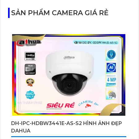
với cảm biến Starlight, tầm nhìn lên đến 15 m.
SẢN PHẨM CAMERA GIÁ RẺ
DH-IPC-HDBW3441E-AS-S2 HÌNH ẢNH ĐẸP
DAHUA