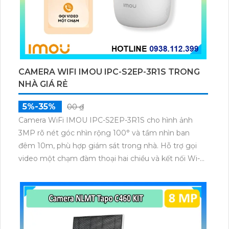
CAMERA WIFI IMOU IPC-S2EP-3R1S TRONG
NHÀ GIÁ RẺ
5%-35%
00 ₫
Camera WiFi IMOU IPC-S2EP-3R1S cho hình ảnh
3MP rõ nét góc nhìn rộng 100° và tầm nhìn ban
đêm 10m, phù hợp giám sát trong nhà. Hỗ trợ gọi
video một chạm đàm thoại hai chiều và kết nối Wi-Fi
ổn định giúp quan sát từ xa. Lưu trữ linh hoạt qua thẻ
microSD tối đa 256GB hoặc lưu đám mây dễ lắp đặt
cho gia đình và văn phòng nhỏ.