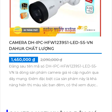
sát công trình hiệu quả hơn.
CAMERA DH-IPC-HFW1239S1-LED-S5-VN
DAHUA CHẤT LƯỢNG
1,450,000 ₫
2,090,000 ₫
Đằng sau tên mã số DH-IPC-HFW1239S1-LED-S5-
VN là dòng sản phẩm camera giá rẻ cấp nguồn qua
dây mạng. Điểm đặc biệt của sản phẩm này là khả
năng hiển thị màu sắc ban đêm, có thể xem được
hình ảnh màu đầy đủ trong khoảng cách 20m. Đây là
lựa chọn lý tưởng để lắp camera trong các kho hàng,
công trình xây dựng hay khu phố. Với vỏ kim loại
chắc chắn, camera sử dụng công nghệ IP POE để