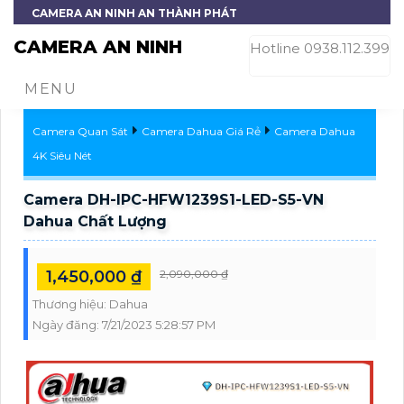
CAMERA AN NINH AN THÀNH PHÁT
CAMERA AN NINH
Hotline 0938.112.399
MENU
Camera Quan Sát
Camera Dahua Giá Rẻ
Camera Dahua
4K Siêu Nét
Camera DH-IPC-HFW1239S1-LED-S5-VN
Dahua Chất Lượng
1,450,000 ₫
2,090,000 ₫
Thương hiệu:
Dahua
Ngày đăng:
7/21/2023 5:28:57 PM