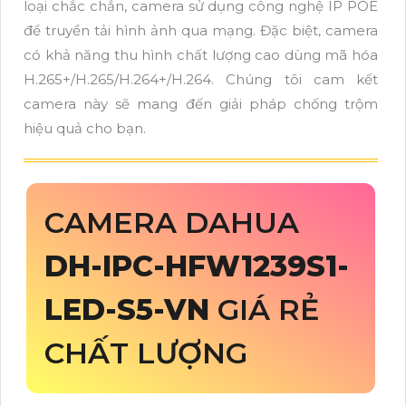
loại chắc chắn, camera sử dụng công nghệ IP POE
để truyền tải hình ảnh qua mạng. Đặc biệt, camera
có khả năng thu hình chất lượng cao dùng mã hóa
H.265+/H.265/H.264+/H.264. Chúng tôi cam kết
camera này sẽ mang đến giải pháp chống trộm
hiệu quả cho bạn.
CAMERA DAHUA
DH-IPC-HFW1239S1-
LED-S5-VN
GIÁ RẺ
CHẤT LƯỢNG