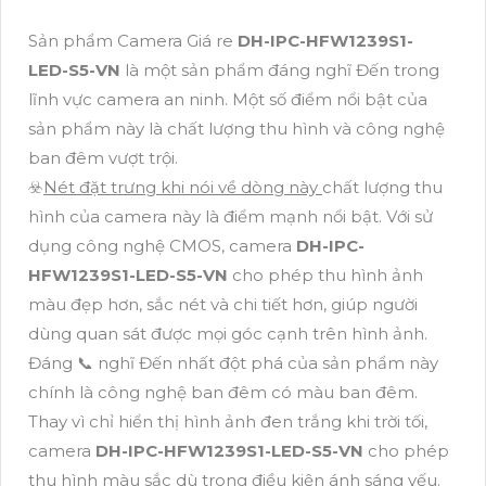
Sản phẩm Camera Giá re
DH-IPC-HFW1239S1-
LED-S5-VN
là một sản phẩm đáng nghĩ Đến trong
lĩnh vực camera an ninh. Một số điểm nổi bật của
sản phẩm này là chất lượng thu hình và công nghệ
ban đêm vượt trội.
☣️
Nét đặt trưng khi nói về dòng này
chất lượng thu
hình của camera này là điểm mạnh nổi bật. Với sử
dụng công nghệ CMOS, camera
DH-IPC-
HFW1239S1-LED-S5-VN
cho phép thu hình ảnh
màu đẹp hơn, sắc nét và chi tiết hơn, giúp người
dùng quan sát được mọi góc cạnh trên hình ảnh.
Đáng 📞 nghĩ Đến nhất đột phá của sản phẩm này
chính là công nghệ ban đêm có màu ban đêm.
Thay vì chỉ hiển thị hình ảnh đen trắng khi trời tối,
camera
DH-IPC-HFW1239S1-LED-S5-VN
cho phép
thu hình màu sắc dù trong điều kiện ánh sáng yếu.