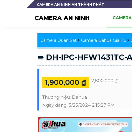
CAMERA AN NINH AN THÀNH PHÁT
CAMERA AN NINH
CAMERA 
Camera Quan Sát
Camera Dahua Giá Rẻ
➠ DH-IPC-HFW1431TC-A
2,800,000 ₫
1,900,000 ₫
Thương hiệu:
Dahua
Ngày đăng:
5/25/2024 2:15:27 PM