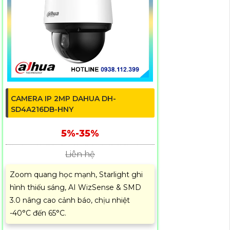
CAMERA IP 2MP DAHUA DH-
SD4A216DB-HNY
5%-35%
Liên hệ
Zoom quang học mạnh, Starlight ghi
hình thiếu sáng, AI WizSense & SMD
3.0 nâng cao cảnh báo, chịu nhiệt
-40°C đến 65°C.