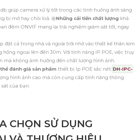
giúp camera xử lý tốt trong các tình huống ánh sáng
 bị mờ hay chói loá. ㊙️
Những cải tiến chất lượng
khả
an đêm ONVIF mang lại trải nghiệm giám sát tốt, ngay
lắp đặt cả trong nhà và ngoài trời nhờ vào thiết kế thân kim
hồng ngoại lên đến 30m. Với tính năng IP POE, việc truy
ơn mà không ảnh hưởng đến chất lượng hình ảnh.
ó thể đánh giá sản phẩm
thiết bị Ip POE sắc nét
DH-IPC-
ượng hình ảnh cao mà còn cung cấp tính năng thông
 sát của bạn.
ỰA CHỌN SỬ DỤNG
I VÀ THƯƠNG HIỆU