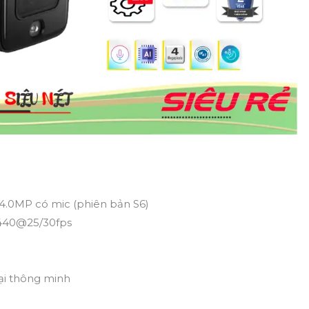
i 4.0MP có mic (phiên bản S6)
1440@25/30fps
ại thông minh