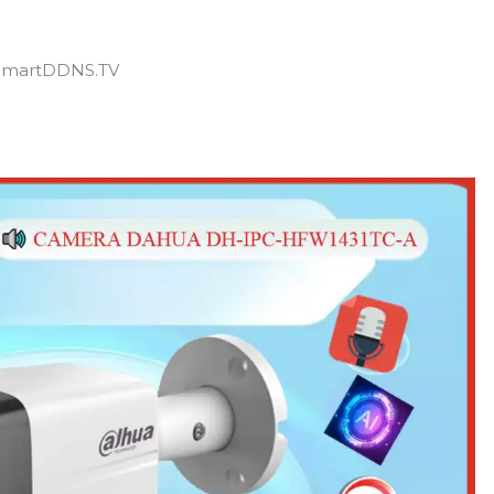
í SmartDDNS.TV