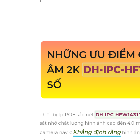
NHỮNG ƯU ĐIỂM 
ÂM 2K
DH-IPC-H
SỐ
Thiết bị Ip POE sắc nét
DH-IPC-HFW1431
sát nhờ chất lượng hình ảnh cao đến 4.0 me
Khẳng định rằng
camera này ♢
hình ản