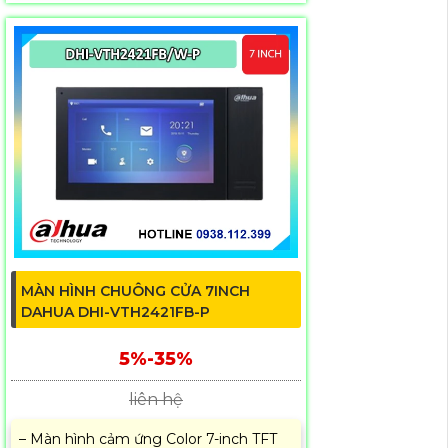
MÀN HÌNH CHUÔNG CỬA 7INCH
DAHUA DHI-VTH2421FB-P
5%-35%
liên hệ
– Màn hình cảm ứng Color 7-inch TFT