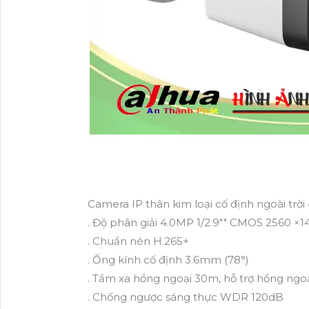
Camera IP thân kim loại cố định ngoài trờ
. Độ phân giải 4.0MP 1/2.9"" CMOS 2560 ×
. Chuẩn nén H.265+
. Ống kính cố định 3.6mm (78°)
. Tầm xa hồng ngoại 30m, hỗ trợ hồng ngo
. Chống ngược sáng thực WDR 120dB