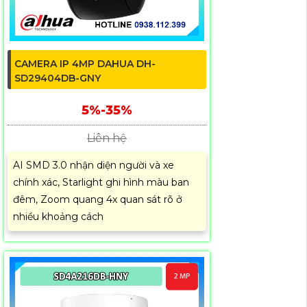
CAMERA IP 4MP DAHUA DH-
SD29404DB-GNY
5%-35%
Liên hệ
AI SMD 3.0 nhận diện người và xe
chính xác, Starlight ghi hình màu ban
đêm, Zoom quang 4x quan sát rõ ở
nhiều khoảng cách