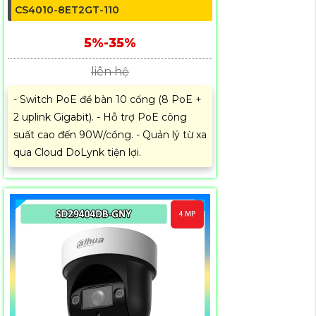
CS4010-8ET2GT-110
5%-35%
liên hệ
- Switch PoE để bàn 10 cổng (8 PoE +
2 uplink Gigabit). - Hỗ trợ PoE công
suất cao đến 90W/cổng. - Quản lý từ xa
qua Cloud DoLynk tiện lợi.