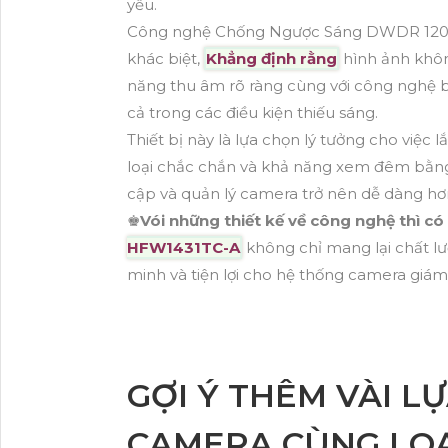
yếu.
Công nghệ Chống Ngược Sáng DWDR 120db 
khác biệt,
Khẳng định rằng
hình ảnh không
năng thu âm rõ ràng cùng với công nghệ b
cả trong các điều kiện thiếu sáng.
Thiết bị này là lựa chọn lý tưởng cho việc 
loại chắc chắn và khả năng xem đêm bằng 
cập và quản lý camera trở nên dễ dàng h
♚
Vói những thiết kế về công nghệ thì c
HFW1431TC-A
không chỉ mang lại chất l
minh và tiện lợi cho hệ thống camera giám
GỢI Ý THÊM VÀI L
CAMERA CÙNG LOẠ