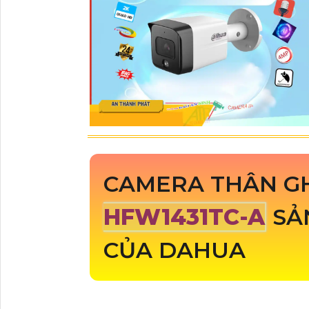
CAMERA THÂN GH
HFW1431TC-A
SẢ
CỦA DAHUA