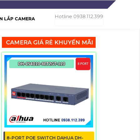
Hotline 0938.112.399
N LẮP CAMERA
CAMERA GIÁ RẺ KHUYẾN MÃI
8-PORT POE SWITCH DAHUA DH-