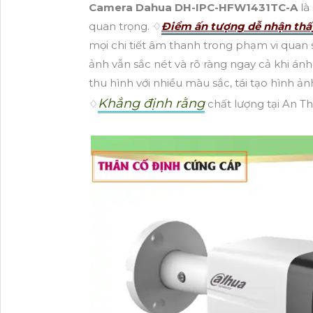
Camera Dahua DH-IPC-HFW1431TC-A
là
quan trọng. ♢
Điểm ấn tượng dễ nhận th
mọi chi tiết âm thanh trong phạm vi qua
ảnh vẫn sắc nét và rõ ràng ngay cả khi á
thu hình với nhiều màu sắc, tái tạo hình ả
Khẳng định rằng
♢
chất lượng tại An Th