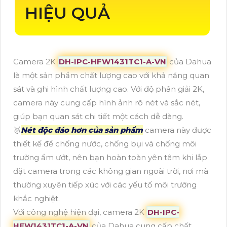
HIỆU QUẢ
Camera 2K
DH-IPC-HFW1431TC1-A-VN
của Dahua
là một sản phẩm chất lượng cao với khả năng quan
sát và ghi hình chất lượng cao. Với độ phân giải 2K,
camera này cung cấp hình ảnh rõ nét và sắc nét,
giúp bạn quan sát chi tiết một cách dễ dàng.
🥈️
Nét độc đáo hơn của sản phẩm
camera này được
thiết kế để chống nước, chống bụi và chống môi
trường ẩm ướt, nên bạn hoàn toàn yên tâm khi lắp
đặt camera trong các không gian ngoài trời, nơi mà
thường xuyên tiếp xúc với các yếu tố môi trường
khắc nghiệt.
Với công nghệ hiện đại, camera 2K
DH-IPC-
HFW1431TC1-A-VN
của Dahua cung cấp chất