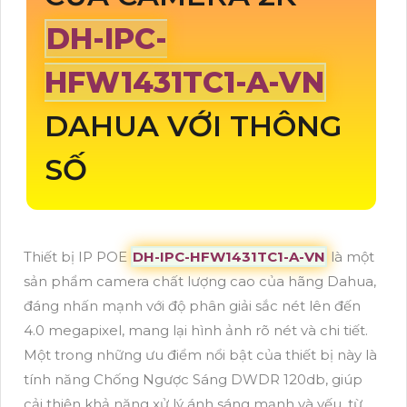
DH-IPC-
HFW1431TC1-A-VN
DAHUA VỚI THÔNG
SỐ
Thiết bị IP POE
DH-IPC-HFW1431TC1-A-VN
là một
sản phẩm camera chất lượng cao của hãng Dahua,
đáng nhấn mạnh với độ phân giải sắc nét lên đến
4.0 megapixel, mang lại hình ảnh rõ nét và chi tiết.
Một trong những ưu điểm nổi bật của thiết bị này là
tính năng Chống Ngược Sáng DWDR 120db, giúp
cải thiện khả năng xử lý ánh sáng mạnh và yếu, từ