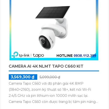
CAMERA AI 4K NLMT TAPO C660 KIT
3,569,300 ₫
5,099,000 ₫
Camera Tapo C660 với độ phân giải 4K 8MP
(3840×2160), zoom kỹ thuật số 18×, kết nối Wi-Fi
2.4/5 GHz và pin lithium-ion 10000 mAh sạc lại.
Camera Tapo C660 còn được trang bị tấm pin năng
lượng mặt trời 5.2V 2.5W, tích hợp AI phát hiện người,