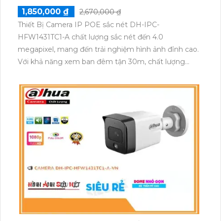
1,850,000 ₫
2,670,000 ₫
Thiết Bị Camera IP POE sắc nét DH-IPC-
HFW1431TC1-A chất lượng sắc nét đến 4.0
megapixel, mang đến trải nghiệm hình ảnh đỉnh cao.
Với khả năng xem ban đêm tận 30m, chất lượng
hình ảnh vẫn rõ nét. Sử dụng công nghệ IP POE,
đảm bảo không bị giảm chất lượng. Camera được
trang bị công nghệ ONVIF tiên tiến và sản xuất từ
nhà máy chất lượng cao, thân thiết hơn với môi
trường xung quanh. Đặc biệt, với thiết kế thân kim
loại, camera có khả năng thu âm rõ ràng, đáp ứng
mọi nhu cầu giám sát của bạn.