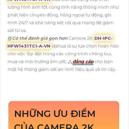
lượng hình ảnh tốt cùng tính năng thông minh như
phát hiện chuyển động, hồng ngoại tự động, ghi
hình 24/7 và khả năng kết nối qua mạng để giám
sát từ xa.
∰
Có thể đánh giá gọn hơn
Camera 2K
DH-IPC-
HFW1431TC1-A-VN
dahua là sự lựa chọn hoàn hảo
cho việc lắp đặt trong các công trình chống bụi,
mưa và môi trường ẩm ướt, ⁂
đẳng cấp
cho bạn
một hệ thống giám sát an ninh hiệu quả và tin cậy.
NHỮNG ƯU ĐIỂM
CỦA CAMERA 2K