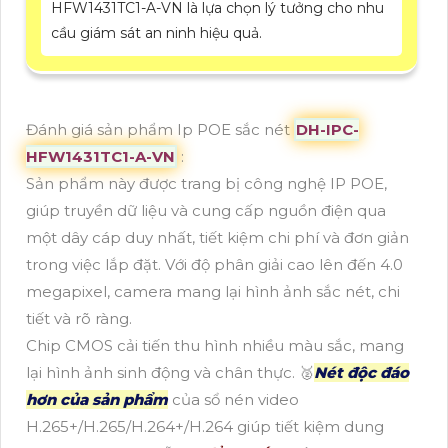
HFW1431TC1-A-VN là lựa chọn lý tưởng cho nhu
cầu giám sát an ninh hiệu quả.
Đánh giá sản phẩm Ip POE sắc nét
DH-IPC-
HFW1431TC1-A-VN
:
Sản phẩm này được trang bị công nghệ IP POE,
giúp truyền dữ liệu và cung cấp nguồn điện qua
một dây cáp duy nhất, tiết kiệm chi phí và đơn giản
trong việc lắp đặt. Với độ phân giải cao lên đến 4.0
megapixel, camera mang lại hình ảnh sắc nét, chi
tiết và rõ ràng.
Chip CMOS cải tiến thu hình nhiều màu sắc, mang
lại hình ảnh sinh động và chân thực. 🥈️
Nét độc đáo
hơn của sản phẩm
của sổ nén video
H.265+/H.265/H.264+/H.264 giúp tiết kiệm dung