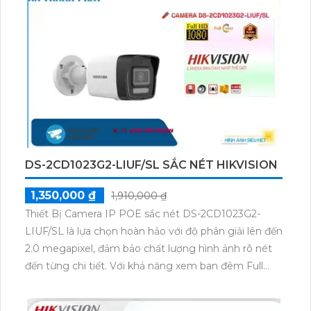
DS-2CD1023G2-LIUF/SL SẮC NÉT HIKVISION
1,350,000 ₫
1,910,000 ₫
Thiết Bị Camera IP POE sắc nét DS-2CD1023G2-
LIUF/SL là lựa chọn hoàn hảo với độ phân giải lên đến
2.0 megapixel, đảm bảo chất lượng hình ảnh rõ nét
đến từng chi tiết. Với khả năng xem ban đêm Full
Color lên đến 30m, camera này giúp bạn quan sát
mọi sự cố vào cả ban ngày lẫn ban đêm. Sử dụng