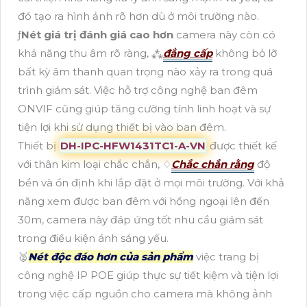
đó tạo ra hình ảnh rõ hơn dù ở môi trường nào.
ƒ
Nét giá trị đánh giá cao hơn
camera này còn có
khả năng thu âm rõ ràng, ⁂
đẳng cấp
không bỏ lỡ
bất kỳ âm thanh quan trọng nào xảy ra trong quá
trình giám sát. Việc hỗ trợ công nghệ ban đêm
ONVIF cũng giúp tăng cường tính linh hoạt và sự
tiện lợi khi sử dụng thiết bị vào ban đêm.
Thiết bị
DH-IPC-HFW1431TC1-A-VN
được thiết kế
với thân kim loại chắc chắn, ♢
Chắc chắn rằng
độ
bền và ổn định khi lắp đặt ở mọi môi trường. Với khả
năng xem được ban đêm với hồng ngoại lên đến
30m, camera này đáp ứng tốt nhu cầu giám sát
trong điều kiện ánh sáng yếu.
🥈️
Nét độc đáo hơn của sản phẩm
việc trang bị
công nghệ IP POE giúp thực sự tiết kiệm và tiện lợi
trong việc cấp nguồn cho camera mà không ảnh