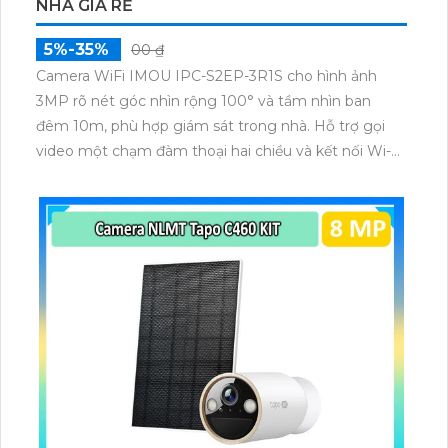
NHÀ GIÁ RẺ
5%-35%
00 ₫
Camera WiFi IMOU IPC-S2EP-3R1S cho hình ảnh
3MP rõ nét góc nhìn rộng 100° và tầm nhìn ban
đêm 10m, phù hợp giám sát trong nhà. Hỗ trợ gọi
video một chạm đàm thoại hai chiều và kết nối Wi-Fi
ổn định giúp quan sát từ xa. Lưu trữ linh hoạt qua thẻ
microSD tối đa 256GB hoặc lưu đám mây dễ lắp đặt
cho gia đình và văn phòng nhỏ.