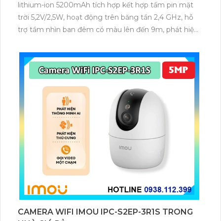
lithium-ion 5200mAh tích hợp kết hợp tấm pin mặt
trời 5,2V/2,5W, hoạt động trên băng tần 2,4 GHz, hỗ
trợ tầm nhìn ban đêm có màu lên đến 9m, phát hiện
chuyển động và con người bằng AI, đồng thời lưu trữ
dữ liệu qua thẻ microSD lên đến 512GB.
CAMERA WIFI IMOU IPC-S2EP-3R1S TRONG