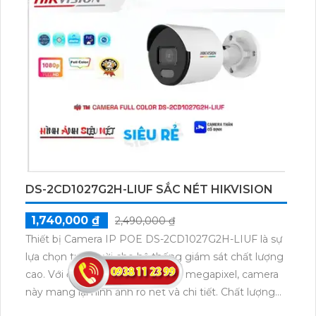
công nghệ IP POE tiên tiến, camera không bị giảm
chất lượng khi truyền dẫn dữ liệu. Thiết bị còn được
trang bị thân kim loại chắc chắn, thu âm và phát lại
âm thanh rõ ràng, đem lại sự an tâm cho người sử
dụng.
DS-2CD1027G2H-LIUF SẮC NÉT HIKVISION
1,740,000 ₫
2,490,000 ₫
Thiết bị Camera IP POE DS-2CD1027G2H-LIUF là sự
lựa chọn tuyệt vời cho hệ thống giám sát chất lượng
cao. Với độ phân giải lên đến 2.0 megapixel, camera
này mang lại hình ảnh rõ nét và chi tiết. Chất lượng
hình ảnh đạt tiêu chuẩn cao, cho phép xem rõ ban