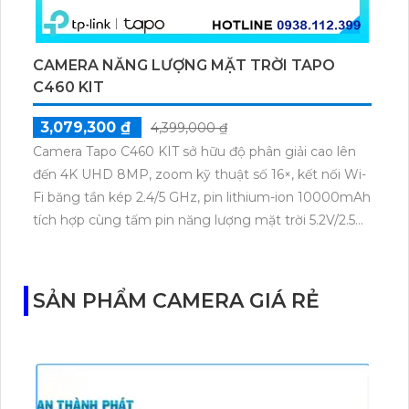
CAMERA NĂNG LƯỢNG MẶT TRỜI TAPO
C460 KIT
3,079,300 ₫
4,399,000 ₫
Camera Tapo C460 KIT sở hữu độ phân giải cao lên
đến 4K UHD 8MP, zoom kỹ thuật số 16×, kết nối Wi-
Fi băng tần kép 2.4/5 GHz, pin lithium-ion 10000mAh
tích hợp cùng tấm pin năng lượng mặt trời 5.2V/2.5W.
Tapo C460 KIT cũng hỗ trợ quan sát ban đêm màu
với cảm biến Starlight, tầm nhìn lên đến 15 m.
SẢN PHẨM CAMERA GIÁ RẺ