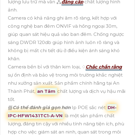
lượng lưu trữ mà vẫn ⁂
đẳng cấp
chất lượng hình
ảnh.
Camera có khả năng ghi âm rõ ràng, kết hợp với
công nghệ ban đêm ONVIF và hồng ngoại 30m,
giúp quan sát hiệu quả vào ban đêm. Chống ngược
sáng DWDR 120db giúp hình ảnh luôn rõ ràng và
không bị mất chi tiết dù ở điều kiện ánh sáng khó
khăn.
Camera bền bỉ với thân kim loại, ♢
Chắc chắn rằng
sự ổn định và bảo vệ trong môi trường khắc nghiệt
như xưởng sản xuất. Sản phẩm chính hãng tại An
Thành Phát,
an Tâm
chất lượng và dịch vụ hậu mãi
tốt.
∰
Có thể đánh giá gọn hơn
Ip POE sắc nét
DH-
IPC-HFW1431TC1-A-VN
là một sản phẩm chất
lượng, đáng tin cậy với nhiều tính năng tiện ích, phù
hợp cho việc giám sát an ninh, quan sát trong môi