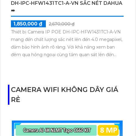
DH-IPC-HFW1431TC1-A-VN SẮC NÉT DAHUA
➠
1,850,000 ₫
2,670,000 ₫
Thiết bị Camera IP POE DH-IPC-HFW1431TC1-A-VN
mang đến chất lượng sắc nét lên đến 4.0 megapixel,
đảm bảo hình ảnh rõ ràng. Với khả năng xem ban
đêm qua hồng ngoại cùng tầm quan sát lên đến
30m, thiết bị này là sự lựa chọn hoàn hảo cho giám
sát an ninh. Sử dụng công nghệ IP POE tiên tiến,
không chỉ giữ chất lượng hình ảnh mà còn tiết kiệm
điện năng. Camera được trang bị chuẩn ONVIF, đảm
CAMERA WIFI KHÔNG DÂY GIÁ
bảo tích hợp và tương thích với nhiều hệ thống khác
RẺ
nhau. Với thiết kế thân kim loại chắc chắn, camera
cung cấp chất lượng hình ảnh sắc nét mọi lúc mọi
nơi. Đặc biệt, khả năng thu âm rõ ràng giúp quản lý
và giám sát dễ dàng hơn.