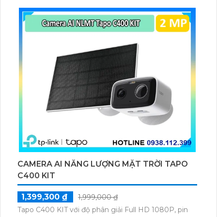
thú cưng, phương tiện, lưu trữ thẻ microSD tối đa 512
GB.
CAMERA AI NĂNG LƯỢNG MẶT TRỜI TAPO
C400 KIT
1,399,300 ₫
1,999,000 ₫
Tapo C400 KIT với độ phân giải Full HD 1080P, pin