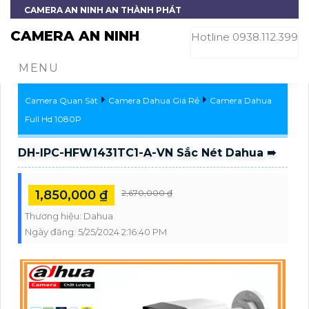
CAMERA AN NINH AN THÀNH PHÁT
CAMERA AN NINH
Hotline 0938.112.399
MENU
Camera Quan Sát
Camera Dahua Giá Rẻ
Camera Dahua
Full Hd 1080P
DH-IPC-HFW1431TC1-A-VN Sắc Nét Dahua ➠
1,850,000 ₫
2,670,000 ₫
Thương hiệu:
Dahua
Ngày đăng:
5/25/2024 2:16:40 PM