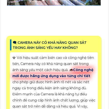
🗨️ CAMERA NÀY CÓ KHẢ NĂNG QUAN SÁT
TRONG ÁNH SÁNG YẾU HAY KHÔNG?
💎 Với hiệu suất cảm biến cao và công nghệ tiên
tiến, Camera này có khả năng quan sát trong
ánh sáng yếu một cách hiệu quả. 🌧️
Công nghệ
mới được hãng ứng dụng vào từng chi tiết
cho phép giữ được hình ảnh rõ nét và sắc nét
ngay cả trong điều kiện ánh sáng không đủ.
Điểm mạnh của Camera là khả năng tự điều
chỉnh để cung cấp hình ảnh chất lượng, giúp việc
quan sát trở nên dễ dàng và hiệu quả. Vì vậy,