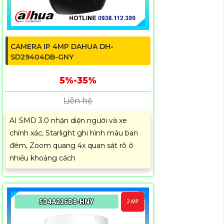
CAMERA IP 4MP DAHUA DH-
SD29404DB-GNY
5%-35%
Liên hệ
AI SMD 3.0 nhận diện người và xe
chính xác, Starlight ghi hình màu ban
đêm, Zoom quang 4x quan sát rõ ở
nhiều khoảng cách