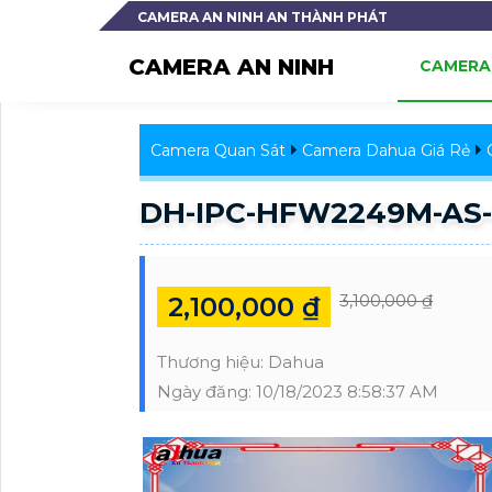
CAMERA AN NINH AN THÀNH PHÁT
CAMERA AN NINH
CAMERA 
Camera Quan Sát
Camera Dahua Giá Rẻ
DH-IPC-HFW2249M-AS-
3,100,000 ₫
2,100,000 ₫
Thương hiệu:
Dahua
Ngày đăng:
10/18/2023 8:58:37 AM