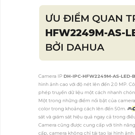
ƯU ĐIỂM QUAN 
HFW2249M-AS-L
BỞI DAHUA
Camera IP
DH-IPC-HFW2249M-AS-LED-
hình ảnh cao với độ nét lên đến 2.0 MP. C
phép truyền dữ liệu một cách nhanh chóng
Một trong những điểm nổi bật của camera 
color trong khoảng cách lên đến 50m. 🎮
C
sát và giám sát hiệu quả ngay cả trong điề
Camera cũng được cung cấp với tính năng
cấp, camera không chỉ tái tạo lại hình ản