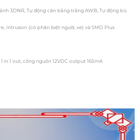
h ảnh 3DNR, Tự động cân bằng trắng AWB, Tự động bù
re, Intrusion (có phân biệt người, xe) và SMD Plus
h 1 in 1 out, cổng nguồn 12VDC output 165mA