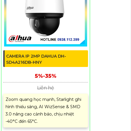
CAMERA IP 2MP DAHUA DH-
SD4A216DB-HNY
5%-35%
Liên hệ
Zoom quang học mạnh, Starlight ghi
hình thiếu sáng, AI WizSense & SMD
3.0 nâng cao cảnh báo, chịu nhiệt
-40°C đến 65°C.