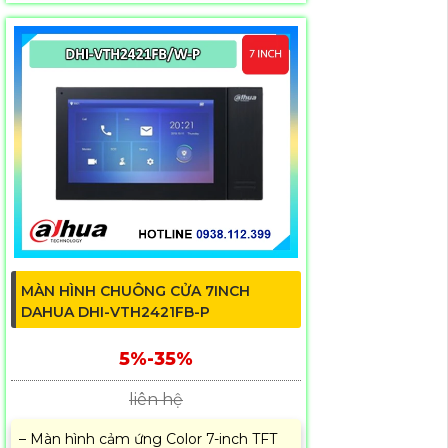
MÀN HÌNH CHUÔNG CỬA 7INCH
DAHUA DHI-VTH2421FB-P
5%-35%
liên hệ
– Màn hình cảm ứng Color 7-inch TFT