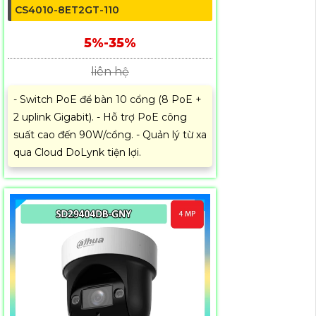
CS4010-8ET2GT-110
5%-35%
liên hệ
- Switch PoE để bàn 10 cổng (8 PoE +
2 uplink Gigabit). - Hỗ trợ PoE công
suất cao đến 90W/cổng. - Quản lý từ xa
qua Cloud DoLynk tiện lợi.