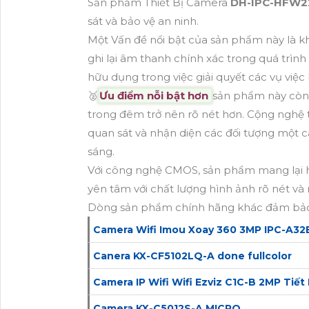
Sản phẩm Thiết Bị Camera
DH-IPC-HFW2
sát và bảo vệ an ninh.
Một Vấn đề nổi bật của sản phẩm này là 
ghi lại âm thanh chính xác trong quá trình 
hữu dụng trong việc giải quyết các vụ việc 
🥈️
Ưu điểm nỗi bật hơn
sản phẩm này còn
trong đêm trở nên rõ nét hơn. Cộng nghệ
quan sát và nhận diện các đối tượng một c
sáng.
Với công nghệ CMOS, sản phẩm mang lại h
yên tâm với chất lượng hình ảnh rõ nét và
Dòng sản phẩm chính hãng khác đảm bảo
Camera Wifi Imou Xoay 360 3MP IPC-A32
Canera KX-CF5102LQ-A done fullcolor
Camera IP Wifi Wifi Ezviz C1C-B 2MP Tiết
Camera KX-C5012S-A MICRO