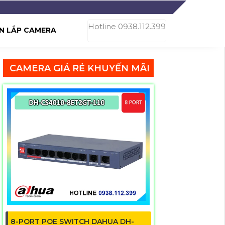
Hotline 0938.112.399
N LẮP CAMERA
CAMERA GIÁ RẺ KHUYẾN MÃI
8-PORT POE SWITCH DAHUA DH-