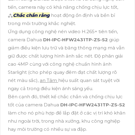
tiến, camera này có khả năng chống chịu lực tốt,
⁂
Chắc chắn rằng
hoạt động ổn định và bền bỉ
trong môi trường khắc nghiệt.
Ứng dụng công nghệ nén video H.265+ tiên tiến,
camera Dahua
DH-IPC-HFW2431TP-ZS-S2
giúp
giảm điều kiện lưu trữ và băng thông mạng mà vẫn
giữ được chất lượng hình ảnh sắc nét. Độ phân giải
cao 4MP cùng với công nghệ chuẩn hình ảnh
Starlight (cho phép quay đêm đạt chất lượng rõ
nét màu sắc),
an Tâm
hiệu suất quan sát tuyệt vời
ngay cả trong điều kiện ánh sáng yếu.
Bên cạnh đó, thiết kế chắc chắn và chống chịu lực
tốt của camera Dahua
DH-IPC-HFW2431TP-ZS-S2
làm cho nó phù hợp để lắp đặt ở các vị trí khó khăn
như ngoài trời, trong nhà xưởng, khu công nghiệp
hay môi trường có nhiều sự va đập.