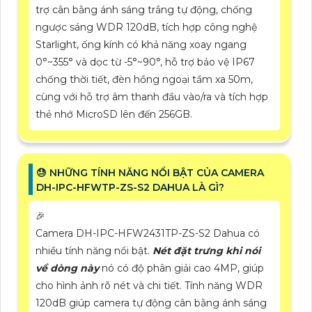
trợ cân bằng ánh sáng trắng tự động, chống
ngược sáng WDR 120dB, tích hợp công nghệ
Starlight, ống kính có khả năng xoay ngang
0°~355° và dọc từ -5°~90°, hỗ trợ bảo vệ IP67
chống thời tiết, đèn hồng ngoại tầm xa 50m,
cùng với hỗ trợ âm thanh đầu vào/ra và tích hợp
thẻ nhớ MicroSD lên đến 256GB.
😓 NHỮNG TÍNH NĂNG NỔI BẬT CỦA CAMERA
DH-IPC-HFWTP-ZS-S2 DAHUA LÀ GÌ?
️🎉
Camera DH-IPC-HFW2431TP-ZS-S2 Dahua có
nhiều tính năng nổi bật.
Nét đặt trưng khi nói
về dòng này
nó có độ phân giải cao 4MP, giúp
cho hình ảnh rõ nét và chi tiết. Tính năng WDR
120dB giúp camera tự động cân bằng ánh sáng