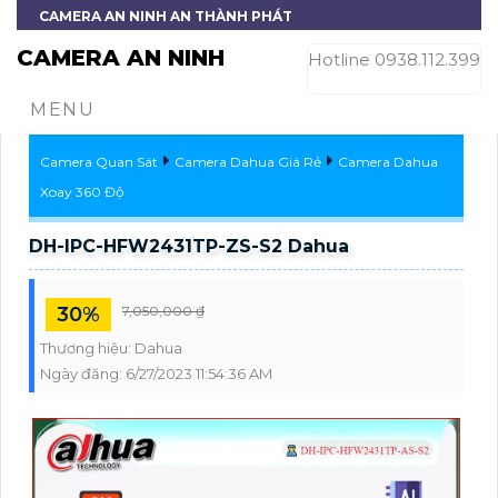
CAMERA AN NINH AN THÀNH PHÁT
CAMERA AN NINH
Hotline 0938.112.399
MENU
Camera Quan Sát
Camera Dahua Giá Rẻ
Camera Dahua
Xoay 360 Độ
DH-IPC-HFW2431TP-ZS-S2 Dahua
30%
7,050,000 ₫
Thương hiệu:
Dahua
Ngày đăng:
6/27/2023 11:54:36 AM