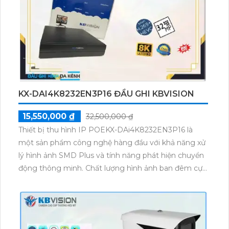
KX-DAI4K8232EN3P16 ĐẦU GHI KBVISION
15,550,000 ₫
32,500,000 ₫
Thiết bị thu hình IP POEKX-DAi4K8232EN3P16 là
một sản phẩm công nghệ hàng đầu với khả năng xử
lý hình ảnh SMD Plus và tính năng phát hiện chuyển
động thông minh. Chất lượng hình ảnh ban đêm cực
kỳ sắc nét, mang lại trải nghiệm giám sát tuyệt vời.
Thiết bị còn được trang bị 2 HDD với dung lượng lớn
để lưu trữ dữ liệu. Với thiết kế sử dụng công nghệ IP
POE, việc cài đặt và sử dụng trở nên dễ dàng hơn