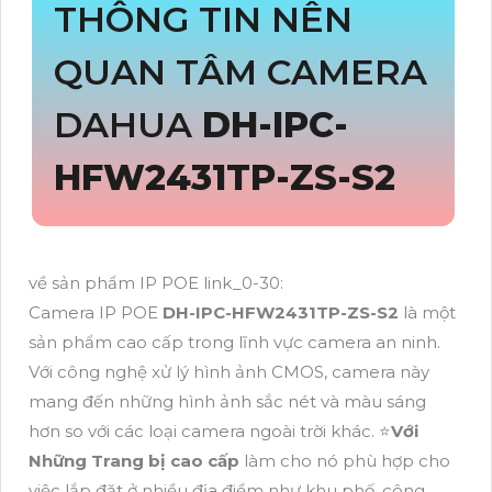
THÔNG TIN NÊN
QUAN TÂM CAMERA
DAHUA
DH-IPC-
HFW2431TP-ZS-S2
về sản phẩm IP POE link_0-30:
Camera IP POE
DH-IPC-HFW2431TP-ZS-S2
là một
sản phẩm cao cấp trong lĩnh vực camera an ninh.
Với công nghệ xử lý hình ảnh CMOS, camera này
mang đến những hình ảnh sắc nét và màu sáng
hơn so với các loại camera ngoài trời khác. ⭐
Với
Những Trang bị cao cấp
làm cho nó phù hợp cho
việc lắp đặt ở nhiều địa điểm như khu phố, công