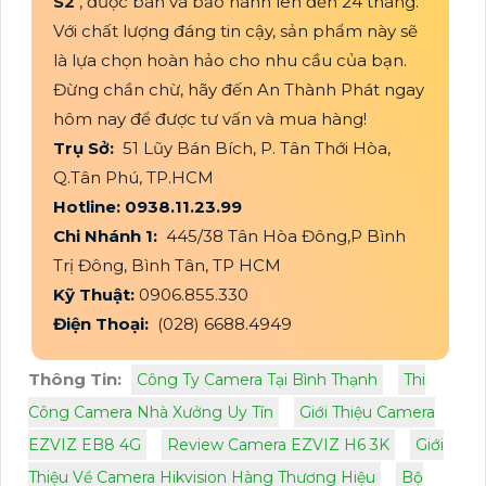
S2
, được bán và bảo hành lên đến 24 tháng.
Với chất lượng đáng tin cậy, sản phẩm này sẽ
là lựa chọn hoàn hảo cho nhu cầu của bạn.
Đừng chần chừ, hãy đến An Thành Phát ngay
hôm nay để được tư vấn và mua hàng!
Trụ Sở:
51 Lũy Bán Bích, P. Tân Thới Hòa,
Q.Tân Phú, TP.HCM
Hotline: 0938.11.23.99
Chi Nhánh 1:
445/38 Tân Hòa Đông,P Bình
Trị Đông, Bình Tân, TP HCM
Kỹ Thuật:
0906.855.330
Điện Thoại:
(028) 6688.4949
Thông Tin:
Công Ty Camera Tại Bình Thạnh
Thi
Công Camera Nhà Xưởng Uy Tín
Giới Thiệu Camera
EZVIZ EB8 4G
Review Camera EZVIZ H6 3K
Giới
Thiệu Về Camera Hikvision Hàng Thương Hiệu
Bộ