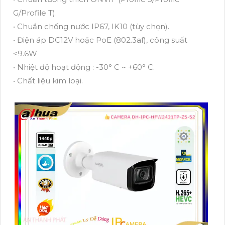
G/Profile T).
• Chuẩn chống nước IP67, IK10 (tùy chọn).
• Điện áp DC12V hoặc PoE (802.3af), công suất
<9.6W
• Nhiệt độ hoạt động : -30° C ~ +60° C.
• Chất liệu kim loại.