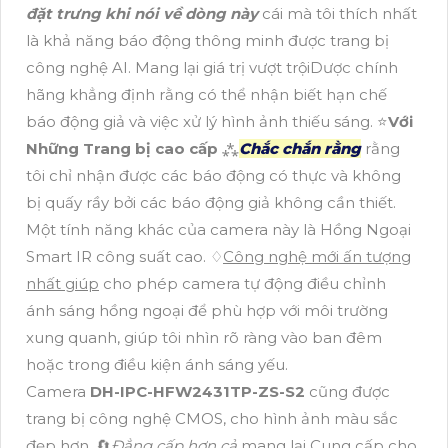
đặt trưng khi nói về dòng này
cái mà tôi thích nhất
là khả năng báo động thông minh được trang bị
công nghệ AI. Mang lại giá trị vượt trộiDược chính
hãng khẳng định rằng có thể nhận biết hạn chế
báo động giả và việc xử lý hình ảnh thiếu sáng. ⭐
Với
Những Trang bị cao cấp
⁂
Chắc chắn rằng
rằng
tôi chỉ nhận được các báo động có thực và không
bị quấy rầy bởi các báo động giả không cần thiết.
Một tính năng khác của camera này là Hồng Ngoại
Smart IR công suất cao. ♢
Công nghệ mới ấn tượng
nhất giúp
cho phép camera tự động điều chỉnh
ánh sáng hồng ngoại để phù hợp với môi trường
xung quanh, giúp tôi nhìn rõ ràng vào ban đêm
hoặc trong điều kiện ánh sáng yếu.
Camera
DH-IPC-HFW2431TP-ZS-S2
cũng được
trang bị công nghệ CMOS, cho hình ảnh màu sắc
đẹp hơn. 🔄
Đẳng cấp hơn cả
mang lại Cung cấp cho