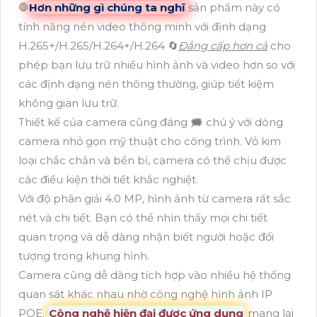
🛑
Hơn những gì chúng ta nghĩ
sản phẩm này có
tính năng nén video thông minh với định dạng
H.265+/H.265/H.264+/H.264 🔄
Đẳng cấp hơn cả
cho
phép bạn lưu trữ nhiều hình ảnh và video hơn so với
các định dạng nén thông thường, giúp tiết kiệm
không gian lưu trữ.
Thiết kế của camera cũng đáng 🗯️ chú ý với dòng
camera nhỏ gọn mỹ thuật cho công trình. Vỏ kim
loại chắc chắn và bền bỉ, camera có thể chịu được
các điều kiện thời tiết khắc nghiệt.
Với độ phân giải 4.0 MP, hình ảnh từ camera rất sắc
nét và chi tiết. Bạn có thể nhìn thấy mọi chi tiết
quan trọng và dễ dàng nhận biết người hoặc đối
tượng trong khung hình.
Camera cũng dễ dàng tích hợp vào nhiều hệ thống
quan sát khác nhau nhờ công nghệ hình ảnh IP
POE.
Công nghệ hiện đại được ứng dụng
mang lại