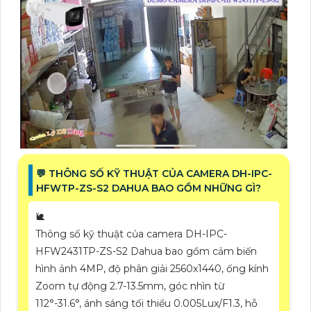
️💬 THÔNG SỐ KỸ THUẬT CỦA CAMERA DH-IPC-
HFWTP-ZS-S2 DAHUA BAO GỒM NHỮNG GÌ?
🐌
Thông số kỹ thuật của camera DH-IPC-
HFW2431TP-ZS-S2 Dahua bao gồm cảm biến
hình ảnh 4MP, độ phân giải 2560x1440, ống kính
Zoom tự động 2.7-13.5mm, góc nhìn từ
112°-31.6°, ánh sáng tối thiểu 0.005Lux/F1.3, hỗ