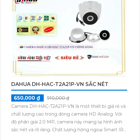
là khả năng truyền tải hình ảnh màu sắc ban đêm,
giúp bạn quan sát rõ ràng ngay cả trong điều kiện
ánh sáng yếu. Ngoài ra, sản phẩm còn tuân thủ
chuẩn chống bụi tinh tế và có thân kim loại chắc
chắn, giúp bảo vệ thiết bị khỏi sự mài mòn và hủy
hoại.Ngoài tính năng quan trọng trên, Camera này
còn có khả năng thu âm, giúp bạn theo dõi và nghe
rõ ràng âm thanh trong khu vực được giám sát. Với
ưu điểm này, sản phẩm đảm bảo mang lại trải
nghiệm tuyệt vời cho người dùng.
DAHUA DH-HAC-T2A21P-VN SẮC NÉT
650,000 ₫
910,000 ₫
Camera DH-HAC-T2A21P-VN là một thiết bị giá rẻ và
chất lượng cao trong dòng camera HD Analog. Với
độ phân giải 2.0 MP, camera này mang lại hình ảnh
sắc nét và rõ ràng. Chất lượng hồng ngoại Smart IR
cho phép giám sát ban đêm trong khoảng cách lên