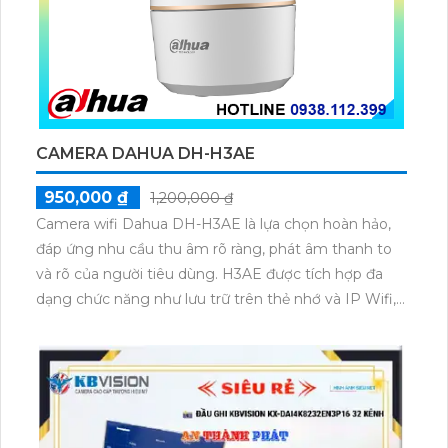
CAMERA DAHUA DH-H3AE
950,000 ₫
1,200,000 ₫
Camera wifi Dahua DH-H3AE là lựa chọn hoàn hảo,
đáp ứng nhu cầu thu âm rõ ràng, phát âm thanh to
và rõ của người tiêu dùng. H3AE được tích hợp đa
dạng chức năng như lưu trữ trên thẻ nhớ và IP Wifi,...
Vì vậy, Camera Dahua DH-H3AE có thể là lựa chọn
thông minh và tiết kiệm cho các công trình với giá rẻ.