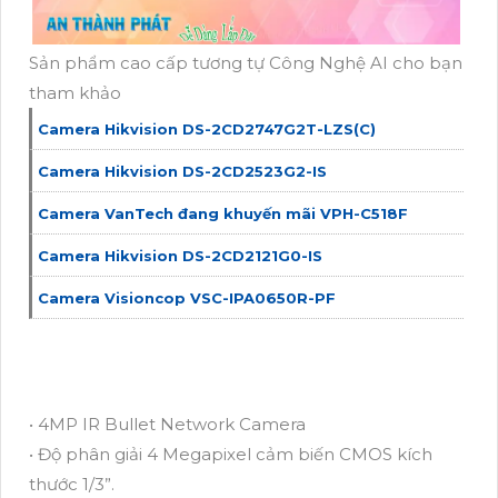
Sản phẩm cao cấp tương tự Công Nghệ AI cho bạn
tham khảo
Camera Hikvision DS-2CD2747G2T-LZS(C)
Camera Hikvision DS-2CD2523G2-IS
Camera VanTech đang khuyến mãi VPH-C518F
Camera Hikvision DS-2CD2121G0-IS
Camera Visioncop VSC-IPA0650R-PF
• 4MP IR Bullet Network Camera
• Độ phân giải 4 Megapixel cảm biến CMOS kích
thước 1/3”.