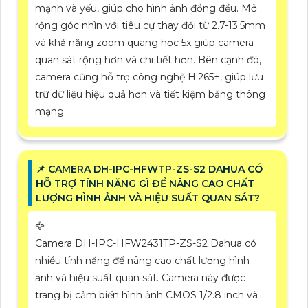
mạnh và yếu, giúp cho hình ảnh đồng đều. Mở
rộng góc nhìn với tiêu cự thay đổi từ 2.7-13.5mm
và khả năng zoom quang học 5x giúp camera
quan sát rộng hơn và chi tiết hơn. Bên cạnh đó,
camera cũng hỗ trợ công nghệ H.265+, giúp lưu
trữ dữ liệu hiệu quả hơn và tiết kiệm băng thông
mạng.
📌 CAMERA DH-IPC-HFWTP-ZS-S2 DAHUA CÓ
HỖ TRỢ TÍNH NĂNG GÌ ĐỂ NÂNG CAO CHẤT
LƯỢNG HÌNH ẢNH VÀ HIỆU SUẤT QUAN SÁT?
🦅
Camera DH-IPC-HFW2431TP-ZS-S2 Dahua có
nhiều tính năng để nâng cao chất lượng hình
ảnh và hiệu suất quan sát. Camera này được
trang bị cảm biến hình ảnh CMOS 1/2.8 inch và