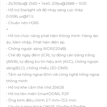
• 25/30fps@ 2560 × 1440, 20fps@2688 × 1520
• Hỗ trợ Starlight với độ nhạy sáng cực thấp
0.008Lux@F1.5.
• Chuẩn nén H265
+
• Hỗ trợ chức năng phát hiện thông minh: Hàng rào
ảo, Xâm nhập, Phát hiện điện áp.
• Chống ngược sáng WDR(120dB)
• Chế độ ngày đêm (ICR), tự động cân bằng trắng
(AWB), tự động bù tín hiệu ảnh (AGC), chống ngược
sáng(BLC), chống nhiễu (3D-DNR).
• Tầm xa hồng ngoại 60m với công nghệ hồng ngoại
thông minh
• Hỗ trợ khe cắm thẻ nhớ 256GB
• Hỗ trợ tên miền SmartDDNS, P2P
• Ống kính điều chỉnh 2.7 mm–13.5 mm.
• Chuẩn tương thích ONVIF (Profile S/Profile