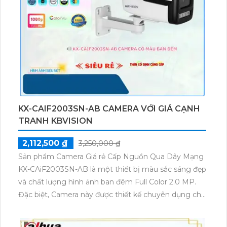
bao giờ hết. Công nghệ hình ảnh sắc nét với 32 MP
và khả năng nhận khuôn mặt tích hợp công nghệ
nhìn đêm chất lượng ONVIF làm tăng tính bảo mật
và hiệu quả cho hệ thống giám sát của bạn.
KX-CAIF2003SN-AB CAMERA VỚI GIÁ CẠNH
TRANH KBVISION
2,112,500 ₫
3,250,000 ₫
Sản phẩm Camera Giá rẻ Cấp Nguồn Qua Dây Mạng
KX-CAiF2003SN-AB là một thiết bị màu sắc sáng đẹp
và chất lượng hình ảnh ban đêm Full Color 2.0 MP.
Đặc biệt, Camera này được thiết kế chuyên dụng cho
công trình ban đêm, với khả năng truyền tải hình ảnh
qua mạng IP POE.Một điểm nổi bật của Camera này