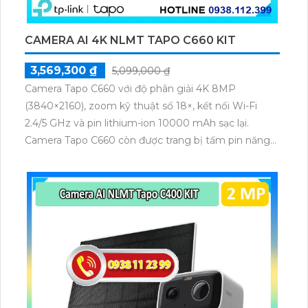
CAMERA AI 4K NLMT TAPO C660 KIT
3,569,300 ₫
5,099,000 ₫
Camera Tapo C660 với độ phân giải 4K 8MP
(3840×2160), zoom kỹ thuật số 18×, kết nối Wi-Fi
2.4/5 GHz và pin lithium-ion 10000 mAh sạc lại.
Camera Tapo C660 còn được trang bị tấm pin năng
lượng mặt trời 5.2V 2.5W, tích hợp AI phát hiện người,
thú cưng, phương tiện, lưu trữ thẻ microSD tối đa 512
GB.