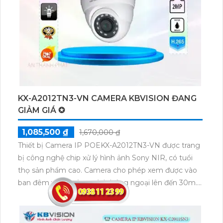
mọi lúc, giúp bảo vệ an toàn cho ngôi nhà hoặc công
ty.
KX-A2012TN3-VN CAMERA KBVISION ĐANG
GIẢM GIÁ ✪
1,085,500 ₫
1,670,000 ₫
Thiết bị Camera IP POEKX-A2012TN3-VN được trang
bị công nghệ chip xử lý hình ảnh Sony NIR, có tuổi
thọ sản phẩm cao. Camera cho phép xem được vào
ban đêm với khoảng cách hồng ngoại lên đến 30m.
Thiết bị tích hợp công nghệ IP POE giúp xử lý hình
sáng đẹp và có độ nét lên tới 2.0 MP, đồng thời tiết
kiệm băng thông với các chuẩn nén