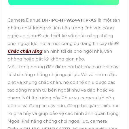
Camera Dahua
DH-IPC-HFW2441TP-AS
là một sản
phẩm chất lượng và tiên tiến trong lĩnh vực công
nghệ an ninh. Được thiết kế với chức năng chống
chọi ngoại lực, nó là một công cụ đáng tin cậy để 📸
Chắc chắn rằng
an ninh tối đa cho ngôi nhà, văn
phòng hoặc bất kỳ không gian nào.
Một trong những đặc điểm nổi bật của camera này
là khả năng chống chọi ngoại lực. Với vỏ nhôm đặc
biệt và khung chắc chắn, nó có thể chịu được các
tác động mạnh từ bên ngoài như va đập hoặc va
chạm. Nét ấn tượng này Phục vụ camera trở nên
bền bỉ và đáng tin cậy hơn, đồng thời giảm thiểu rủi
ro phá hủy và giúp bảo vệ các hình ảnh quan trọng.
Ngoài khả năng chống chọi ngoại lực, camera
Dahua
DH-IPC-HFW2441TP-AS
còn có nhiều tính