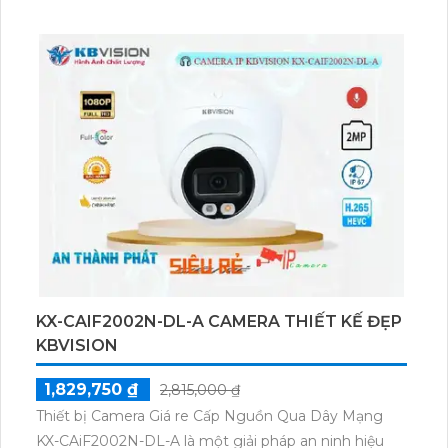
Hồng Ngoại 30m, giúp quan sát trong môi trường
thiếu sáng. Thiết kế của camera này với thân kim loại
chống bụi tinh tế và được tích hợp công nghệ IP
Wifi, cho phép quản lý từ xa. Ngoài ra, camera còn có
khả năng thu âm để lưu trữ âm thanh cần thiết.
KX-CAIF2002N-DL-A CAMERA THIẾT KẾ ĐẸP
KBVISION
1,829,750 ₫
2,815,000 ₫
Thiết bị Camera Giá re Cấp Nguồn Qua Dây Mạng
KX-CAiF2002N-DL-A là một giải pháp an ninh hiệu