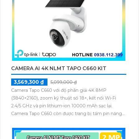
CAMERA AI 4K NLMT TAPO C660 KIT
3,569,300 ₫
5,099,000 ₫
Camera Tapo C660 với độ phân giải 4K 8MP
(3840×2160), zoom kỹ thuật số 18×, kết nối Wi-Fi
2.4/5 GHz và pin lithium-ion 10000 mAh sạc lại.
Camera Tapo C660 còn được trang bị tấm pin năng
lượng mặt trời 5.2V 2.5W, tích hợp AI phát hiện người,
thú cưng, phương tiện, lưu trữ thẻ microSD tối đa 512
GB.