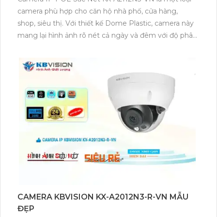
camera phù hợp cho căn hộ nhà phố, cửa hàng,
shop, siêu thị. Với thiết kế Dome Plastic, camera này
mang lại hình ảnh rõ nét cả ngày và đêm với độ phân
giải 2.0 MP. Sử dụng công nghệ mới nhất IP POE,
camera này cho chất lượng hình ảnh sáng đẹp và
trung thực.
Camera này cũng được trang bị khả năng thu hình
chất lượng, sử dụng công nghệ giám sát ban đêm
hồng ngoại với tầm quan sát lên đến 30m. Điều này
giúp giám sát các khu vực trong phạm vi rộng một
cách hiệu quả, đảm bảo an ninh và giám sát phù hợp.
Bên cạnh đó, camera này còn hỗ trợ công nghệ
ONVIF, giúp kết nối và tích hợp với các hệ thống
giám sát khác một cách dễ dàng.
CAMERA KBVISION KX-A2012N3-R-VN MẪU
ĐẸP