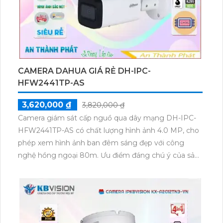
CAMERA DAHUA GIÁ RẺ DH-IPC-
HFW2441TP-AS
3,620,000 ₫
3,820,000 ₫
Camera giám sát cấp nguồ qua dây mạng DH-IPC-
HFW2441TP-AS có chất lượng hình ảnh 4.0 MP, cho
phép xem hình ảnh ban đêm sáng đẹp với công
nghệ hồng ngoại 80m. Ưu điểm đáng chú ý của sản
phẩm này là công nghệ IP POE cho xử lý hình sắc
nét và chất lượng hồng ngoại thông minh Smart IR.
Camera dễ dàng lắp đặt ở ngoài trời nhờ thân kim
loại chắc chắn. Ngoài ra, camera còn tích hợp chức
năng báo động chống trộm PIR, đảm bảo hiệu quả