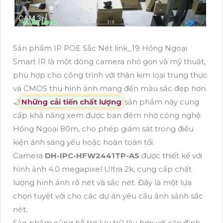
Sản phẩm IP POE Sắc Nét link_19 Hồng Ngoại
Smart IR là một dòng camera nhỏ gọn và mỹ thuật,
phù hợp cho công trình với thân kim loại trung thực
và CMOS thu hình ảnh mang đến màu sắc đẹp hơn.
🌙
Những cải tiến chất lượng
sản phẩm này cung
cấp khả năng xem được ban đêm nhờ công nghệ
Hồng Ngoại 80m, cho phép giám sát trong điều
kiện ánh sáng yếu hoặc hoàn toàn tối.
Camera
DH-IPC-HFW2441TP-AS
được thiết kế với
hình ảnh 4.0 megapixel Ultra 2k, cung cấp chất
lượng hình ảnh rõ nét và sắc nét. Đây là một lựa
chọn tuyệt vời cho các dự án yêu cầu ảnh sảnh sắc
nét.
Sản phẩm cũng hỗ trợ lưu trữ lâu hơn với các định