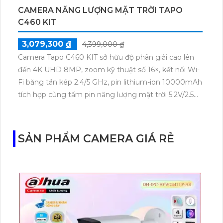
CAMERA NĂNG LƯỢNG MẶT TRỜI TAPO
C460 KIT
3,079,300 ₫
4,399,000 ₫
Camera Tapo C460 KIT sở hữu độ phân giải cao lên
đến 4K UHD 8MP, zoom kỹ thuật số 16×, kết nối Wi-
Fi băng tần kép 2.4/5 GHz, pin lithium-ion 10000mAh
tích hợp cùng tấm pin năng lượng mặt trời 5.2V/2.5W.
Tapo C460 KIT cũng hỗ trợ quan sát ban đêm màu
với cảm biến Starlight, tầm nhìn lên đến 15 m.
SẢN PHẨM CAMERA GIÁ RẺ