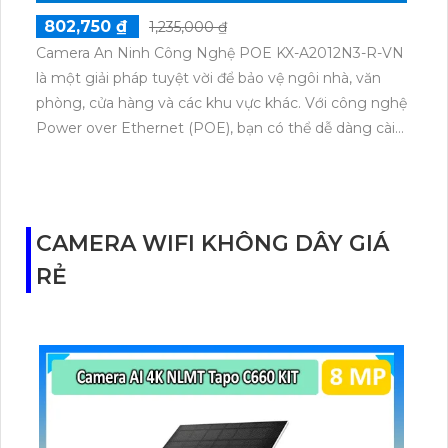
802,750 ₫
1,235,000 ₫
Camera An Ninh Công Nghệ POE KX-A2012N3-R-VN
là một giải pháp tuyệt vời để bảo vệ ngôi nhà, văn
phòng, cửa hàng và các khu vực khác. Với công nghệ
Power over Ethernet (POE), bạn có thể dễ dàng cài
đặt và vận hành camera mà không cần sử dụng dây
điện riêng. Độ phân giải cao 2MP giúp bạn có được
hình ảnh sắc nét và chi tiết. Thiết kế chắc chắn và
chống nước giúp camera hoạt động ổn định trong
CAMERA WIFI KHÔNG DÂY GIÁ
mọi điều kiện thời tiết. Hơn nữa, tích hợp hồng ngoại
RẺ
cho phép bạn quan sát trong điều kiện ánh sáng yếu
và đảm bảo an ninh 24/7. Sản phẩm này đáng để đầu
tư cho hệ thống camera an ninh của bạn.