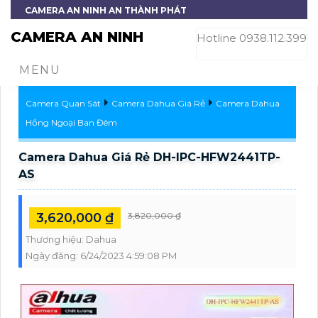
CAMERA AN NINH AN THÀNH PHÁT
CAMERA AN NINH
Hotline 0938.112.399
MENU
Camera Quan Sát
Camera Dahua Giá Rẻ
Camera Dahua
Hồng Ngoại Ban Đêm
Camera Dahua Giá Rẻ DH-IPC-HFW2441TP-
AS
3,620,000 ₫
3,820,000 ₫
Thương hiệu:
Dahua
Ngày đăng:
6/24/2023 4:59:08 PM