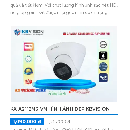
quả và tiết kiệm. Với chất lượng hình ảnh sắc nét HD,
nó giúp giám sát được mọi góc nhìn quan trọng
trong không gian mạng. Thiết bị này hỗ trợ công
nghệ cấp nguồn qua dây mạng, tiết kiệm cắt giảm
chi phí cài đặt và pháp lý. Thiết kế nhỏ gọn và dễ
dàng lắp đặt, Camera KX-CAiF2002N-DL-A phù hợp
cho gia đình, văn phòng nhỏ hay cửa hàng.
KX-A2112N3-VN HÌNH ẢNH ĐẸP KBVISION
1,090,000 ₫
1,545,000 ₫
Camera IP POE Sắc Nét KX-A2112N3-VN là một loại