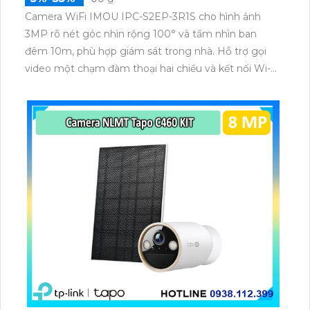
Camera WiFi IMOU IPC-S2EP-3R1S cho hình ảnh
3MP rõ nét góc nhìn rộng 100° và tầm nhìn ban
đêm 10m, phù hợp giám sát trong nhà. Hỗ trợ gọi
video một chạm đàm thoại hai chiều và kết nối Wi-Fi
ổn định giúp quan sát từ xa. Lưu trữ linh hoạt qua thẻ
microSD tối đa 256GB hoặc lưu đám mây dễ lắp đặt
cho gia đình và văn phòng nhỏ.