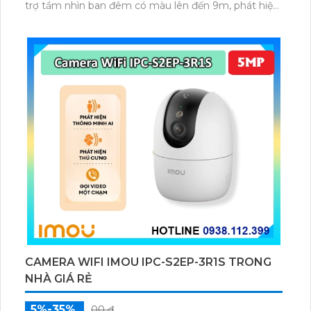
trợ tầm nhìn ban đêm có màu lên đến 9m, phát hiện
chuyển động và con người bằng AI, đồng thời lưu trữ
dữ liệu qua thẻ microSD lên đến 512GB.
CAMERA WIFI IMOU IPC-S2EP-3R1S TRONG
NHÀ GIÁ RẺ
5%-35%
00 ₫