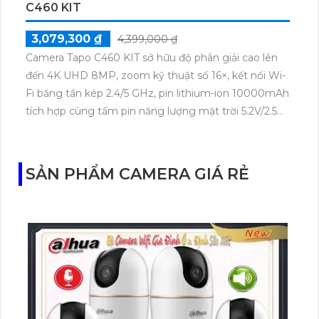
C460 KIT
3,079,300 ₫
4,399,000 ₫
Camera Tapo C460 KIT sở hữu độ phân giải cao lên
đến 4K UHD 8MP, zoom kỹ thuật số 16×, kết nối Wi-
Fi băng tần kép 2.4/5 GHz, pin lithium-ion 10000mAh
tích hợp cùng tấm pin năng lượng mặt trời 5.2V/2.5W.
Tapo C460 KIT cũng hỗ trợ quan sát ban đêm màu
với cảm biến Starlight, tầm nhìn lên đến 15 m.
SẢN PHẨM CAMERA GIÁ RẺ