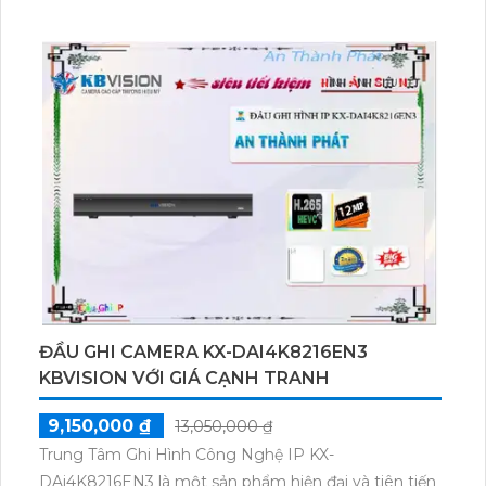
chất lượng vượt trội và tích hợp các chức năng cao
cấp như Thu Âm Và Loa. Hình ảnh được xem ban
đêm sáng đẹp nhờ công nghệ Hồng Ngoại 10m,
mang đến cho người dùng trải nghiệm giám sát tốt
nhất. Đặc biệt, công nghệ Hồng Ngoại SMD cung
cấp ánh sáng tối ưu, đồng thời giúp tăng cường khả
năng quan sát trong môi trường ban đêm. Với
Camera Wifi CS-CB2-R100-2D2WF-BK, người dùng
có thể yên tâm về việc giám sát nhà cửa hoặc văn
phòng của mình một cách hiệu quả và đáng tin cậy.
ĐẦU GHI CAMERA KX-DAI4K8216EN3
KBVISION VỚI GIÁ CẠNH TRANH
9,150,000 ₫
13,050,000 ₫
Trung Tâm Ghi Hình Công Nghệ IP KX-
DAi4K8216EN3 là một sản phẩm hiện đại và tiên tiến