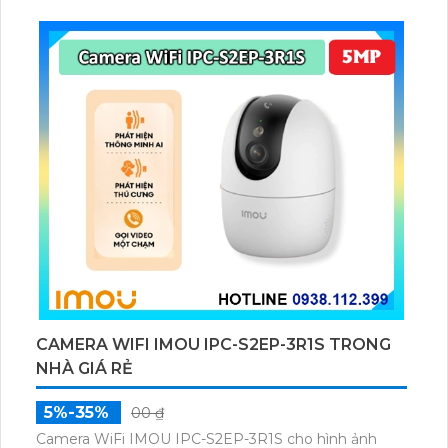
chuyển động và con người bằng AI, đồng thời lưu trữ
dữ liệu qua thẻ microSD lên đến 512GB.
CAMERA WIFI IMOU IPC-S2EP-3R1S TRONG
NHÀ GIÁ RẺ
5%-35%
00 ₫
Camera WiFi IMOU IPC-S2EP-3R1S cho hình ảnh