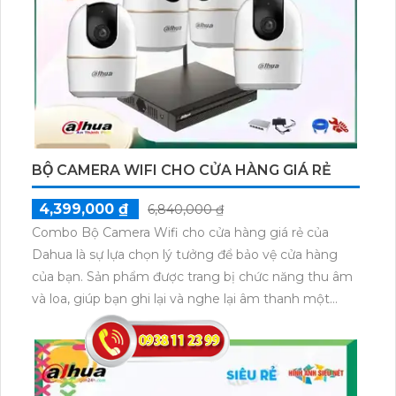
BỘ CAMERA WIFI CHO CỬA HÀNG GIÁ RẺ
4,399,000 ₫
6,840,000 ₫
Combo Bộ Camera Wifi cho cửa hàng giá rẻ của
Dahua là sự lựa chọn lý tưởng để bảo vệ cửa hàng
của bạn. Sản phẩm được trang bị chức năng thu âm
và loa, giúp bạn ghi lại và nghe lại âm thanh một
cách dễ dàng. Đặc biệt, combo này có chiết khấu
cao, giúp tiết kiệm chi phí cho bạn. Camera Wifi của
Dahua đảm bảo chất lượng hình ảnh sắc nét và mẫu
mã đa dạng, phù hợp với mọi không gian cửa hàng.