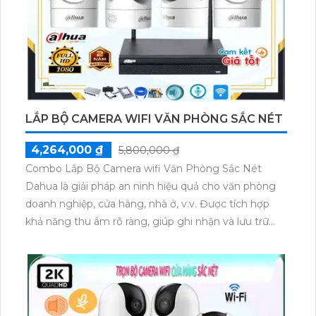
LẮP BỘ CAMERA WIFI VĂN PHÒNG SẮC NÉT
4,264,000 ₫
5,800,000 ₫
Combo Lắp Bộ Camera wifi Văn Phòng Sắc Nét
Dahua là giải pháp an ninh hiệu quả cho văn phòng
doanh nghiệp, cửa hàng, nhà ở, v.v. Được tích hợp
khả năng thu âm rõ ràng, giúp ghi nhận và lưu trữ
các sự kiện quan trọng. Combo này có nhiều mẫu
mã phong phú, từ camera ngoài trời đến camera
giám sát trong nhà, đảm bảo các góc quay không bị
chênh lệch. Ngoài ra, ưu điểm của combo này là chiết
khấu cao, cạnh tranh tốt trên thị trường.