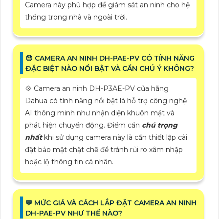
Camera này phù hợp để giám sát an ninh cho hệ
thống trong nhà và ngoài trời.
😓 CAMERA AN NINH DH-PAE-PV CÓ TÍNH NĂNG
ĐẶC BIỆT NÀO NỔI BẬT VÀ CẦN CHÚ Ý KHÔNG?
💠 Camera an ninh DH-P3AE-PV của hãng
Dahua có tính năng nổi bật là hỗ trợ công nghệ
AI thông minh như nhận diện khuôn mặt và
phát hiện chuyển động. Điểm cần
chú trọng
nhất
khi sử dụng camera này là cần thiết lập cài
đặt bảo mật chặt chẽ để tránh rủi ro xâm nhập
hoặc lộ thông tin cá nhân.
️💬 MỨC GIÁ VÀ CÁCH LẮP ĐẶT CAMERA AN NINH
DH-PAE-PV NHƯ THẾ NÀO?