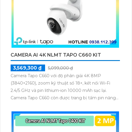
IP DH-SD49225GB-HNR là một lựa chọn lý tưởng để
bảo vệ và giám sát tài sản, ngôi nhà hoặc văn phòng
của bạn.
CAMERA AI 4K NLMT TAPO C660 KIT
3,569,300 ₫
5,099,000 ₫
Camera Tapo C660 với độ phân giải 4K 8MP
(3840×2160), zoom kỹ thuật số 18×, kết nối Wi-Fi
2.4/5 GHz và pin lithium-ion 10000 mAh sạc lại.
Camera Tapo C660 còn được trang bị tấm pin năng
lượng mặt trời 5.2V 2.5W, tích hợp AI phát hiện người,
thú cưng, phương tiện, lưu trữ thẻ microSD tối đa 512
GB.