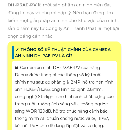
DH-P3AE-PV
là một sản phẩm an ninh hiện đại,
đáng tin cậy và chi phí hợp lý. Nếu bạn đang tìm
kiếm một giải pháp an ninh cho khu vực của mình,
sản phẩm này từ Công ty An Thành Phát là một lựa
chọn đáng cân nhắc.
📌 THÔNG SỐ KỸ THUẬT CHÍNH CỦA CAMERA
AN NINH DH-PAE-PV LÀ GÌ?
🐌 Camera an ninh DH-P3AE-PV của hãng
Dahua được trang bị các thông số kỹ thuật
chính như sau: độ phân giải 2MP, hỗ trợ nén hình
ảnh H.265+/H.265, ống kính cố định 2.8mm,
công nghệ Starlight cho hình ảnh chất lượng cao
trong môi trường ánh sáng yếu, chống ngược
sáng WDR 120dB, hỗ trợ chức năng cảnh báo
thông minh AI, chuẩn chống nước và bụi IP67,
kết nối PoE cho dễ dàng lắp đặt và sử dụng.