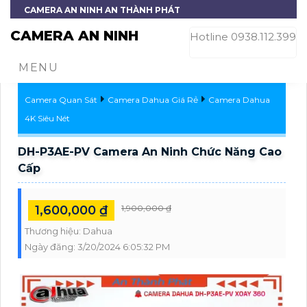
CAMERA AN NINH AN THÀNH PHÁT
CAMERA AN NINH
Hotline 0938.112.399
MENU
Camera Quan Sát
Camera Dahua Giá Rẻ
Camera Dahua
4K Siêu Nét
DH-P3AE-PV Camera An Ninh Chức Năng Cao
Cấp
1,600,000 ₫
1,900,000 ₫
Thương hiệu:
Dahua
Ngày đăng:
3/20/2024 6:05:32 PM