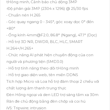
tHông minh, Cảnh báo chủ dộng 3MP
•Độ phân giải 3MP (2304 x 1296) @ 25/30 fps
• Chuẩn nén H.265
• Góc quay ngang 0 - 345°, góc xoay dọc 0° đến
+80°
• Ống kính 4mm@F2.0, 86.8° (Ngang), 47.1° (Dọc)
• Hỗ trợ 3D NR, DWDR, BLC, HLC, SMART
H.264+/H.265+
• Chức năng Al phát hiện chuyển động của con
người và phương tiện (SMD3.0)
• Hỗ trợ tính năng theo dõi tHông minh
• Hỗ trợ giao diện web, tên miền DDNS
Tích hợp Micro và Loa hỗ trợ đàm thoại 2 chiều với
chất lượng âm thanh trung thực
Đèn Hồng ngoại và den LED trợ sáng tầm xa 30m
Răn đe chủ động bằng đèn chớp và coi hú
iVS: Tripwire; intrusion