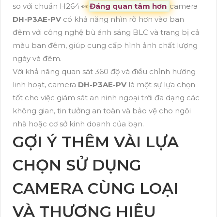
so với chuẩn H264 ️👀
Đáng quan tâm hơn
camera
DH-P3AE-PV
có khả năng nhìn rõ hơn vào ban
đêm với công nghệ bù ánh sáng BLC và trang bị cả
màu ban đêm, giúp cung cấp hình ảnh chất lượng
ngày và đêm.
Với khả năng quan sát 360 độ và điều chỉnh hướng
linh hoạt, camera
DH-P3AE-PV
là một sự lựa chọn
tốt cho việc giám sát an ninh ngoại trời đa dạng các
không gian, tin tưởng an toàn và bảo vệ cho ngôi
nhà hoặc cơ sở kinh doanh của bạn.
GỢI Ý THÊM VÀI LỰA
CHỌN SỬ DỤNG
CAMERA CÙNG LOẠI
VÀ THƯƠNG HIỆU