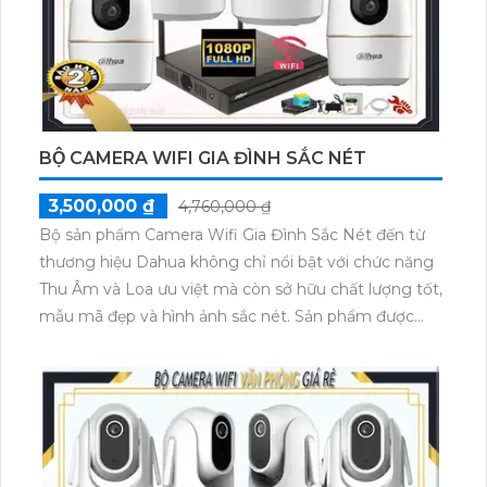
BỘ CAMERA WIFI GIA ĐÌNH SẮC NÉT
3,500,000 ₫
4,760,000 ₫
Bộ sản phẩm Camera Wifi Gia Đình Sắc Nét đến từ
thương hiệu Dahua không chỉ nổi bật với chức năng
Thu Âm và Loa ưu việt mà còn sở hữu chất lượng tốt,
mẫu mã đẹp và hình ảnh sắc nét. Sản phẩm được
đánh giá cao về tính năng an ninh và đáng tin cậy
trong giám sát nhà cửa. Điều đặc biệt, bộ camera này
có giá thành phải chăng, phù hợp với nhu cầu và
ngân sách của đa số người tiêu dùng.