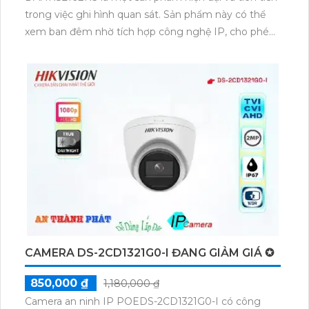
trong việc ghi hình quan sát. Sản phẩm này có thể
xem ban đêm nhờ tích hợp công nghệ IP, cho phép
xem ổn định và rõ nét ngay cả trong điều kiện ánh
sáng yếu.Với khả năng ghi hình trên 2 HDD và chất
lượng hình ảnh sắc nét, KX-DAi4K8216EN3 đảm bảo
mang lại những hình ảnh chân thực và đáng tin cậy.
Sản phẩm cũng tích hợp công nghệ AI trong việc
nhận diện khuôn mặt, giúp tăng cường tính bảo mật
của hệ thống.KX-DAi4K8216EN3 cũng nổi bật với khả
năng dễ dàng nâng cấp hệ thống camera. Đầu ghi 16
kênh cho phép lắp đặt nhiều camera để quan sát
một công trình lớn. Với những đặc điểm vượt trội,
sản phẩm này đáng là sự lựa chọn hàng đầu cho các
công trình quan trọng và yêu cầu cao về an ninh.
CAMERA DS-2CD1321G0-I ĐANG GIẢM GIÁ ✪
850,000 ₫
1,180,000 ₫
Camera an ninh IP POEDS-2CD1321G0-I có công