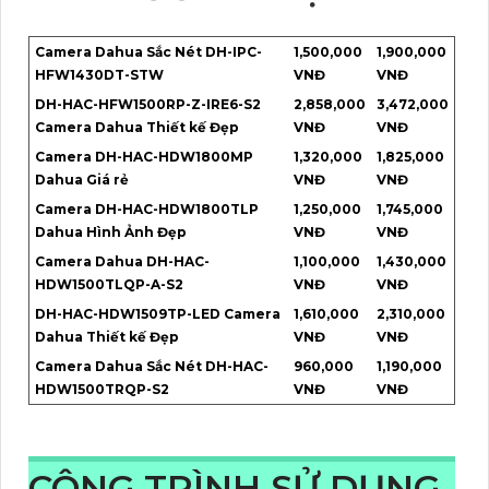
Camera Dahua Sắc Nét DH-IPC-
1,500,000
1,900,000
HFW1430DT-STW
VNĐ
VNĐ
DH-HAC-HFW1500RP-Z-IRE6-S2
2,858,000
3,472,000
Camera Dahua Thiết kế Đẹp
VNĐ
VNĐ
Camera DH-HAC-HDW1800MP
1,320,000
1,825,000
Dahua Giá rẻ
VNĐ
VNĐ
Camera DH-HAC-HDW1800TLP
1,250,000
1,745,000
Dahua Hình Ảnh Đẹp
VNĐ
VNĐ
Camera Dahua DH-HAC-
1,100,000
1,430,000
HDW1500TLQP-A-S2
VNĐ
VNĐ
DH-HAC-HDW1509TP-LED Camera
1,610,000
2,310,000
Dahua Thiết kế Đẹp
VNĐ
VNĐ
Camera Dahua Sắc Nét DH-HAC-
960,000
1,190,000
HDW1500TRQP-S2
VNĐ
VNĐ
CÔNG TRÌNH SỬ DỤNG