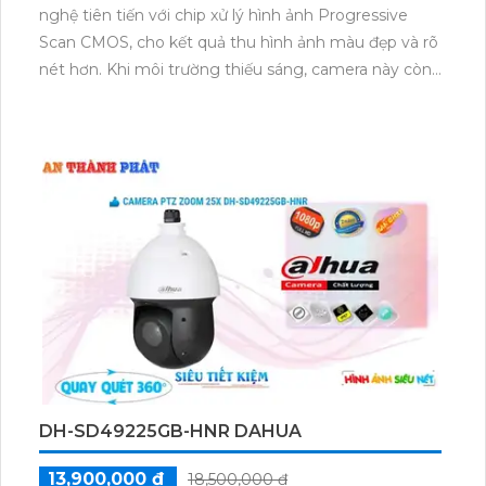
nghệ tiên tiến với chip xử lý hình ảnh Progressive
Scan CMOS, cho kết quả thu hình ảnh màu đẹp và rõ
nét hơn. Khi môi trường thiếu sáng, camera này còn
có tính năng Hồng Ngoại với tầm quan sát lên đến
30m, đảm bảo cho việc giám sát trong điều kiện ánh
sáng yếu. Camera cũng được trang bị công nghệ IP
POE, giúp xử lý hình ảnh sắc nét đến 2.0 MP mà vẫn
tiết kiệm băng thông. Hơn nữa, camera còn tích hợp
công nghệ nhìn đêm chất lượng Hồng Ngoại thông
minh Smart IR, cho chất lượng hình ảnh ban đêm tốt
hơn.
DH-SD49225GB-HNR DAHUA
13,900,000 ₫
18,500,000 ₫