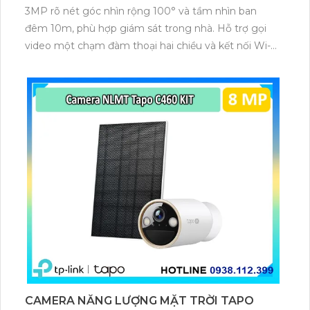
3MP rõ nét góc nhìn rộng 100° và tầm nhìn ban
đêm 10m, phù hợp giám sát trong nhà. Hỗ trợ gọi
video một chạm đàm thoại hai chiều và kết nối Wi-Fi
ổn định giúp quan sát từ xa. Lưu trữ linh hoạt qua thẻ
microSD tối đa 256GB hoặc lưu đám mây dễ lắp đặt
cho gia đình và văn phòng nhỏ.
CAMERA NĂNG LƯỢNG MẶT TRỜI TAPO