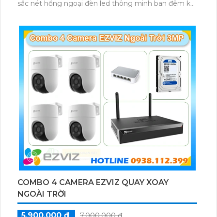
sắc nét hồng ngoại đèn led thông minh ban đêm kết
hợp với đầu ghi 8 kênh X5S 8W và ổ cứng 500GB
giúp lưu trũ dữ liệu lâu dài
COMBO 4 CAMERA EZVIZ QUAY XOAY
NGOÀI TRỜI
5,900,000 ₫
7,000,000 ₫