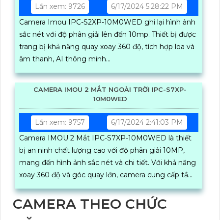
Lần xem: 9726
6/17/2024 5:28:22 PM
Camera Imou IPC-S2XP-10M0WED ghi lại hình ảnh
sắc nét với độ phân giải lên đến 10mp. Thiết bị được
trang bị khả năng quay xoay 360 độ, tích hợp loa và
âm thanh, AI thông minh...
CAMERA IMOU 2 MẮT NGOÀI TRỜI IPC-S7XP-
10M0WED
Lần xem: 9757
6/17/2024 2:41:03 PM
Camera IMOU 2 Mắt IPC-S7XP-10M0WED là thiết
bị an ninh chất lượng cao với độ phân giải 10MP,
mang đến hình ảnh sắc nét và chi tiết. Với khả năng
xoay 360 độ và góc quay lớn, camera cung cấp tầm
nhìn toàn diện
CAMERA THEO CHỨC