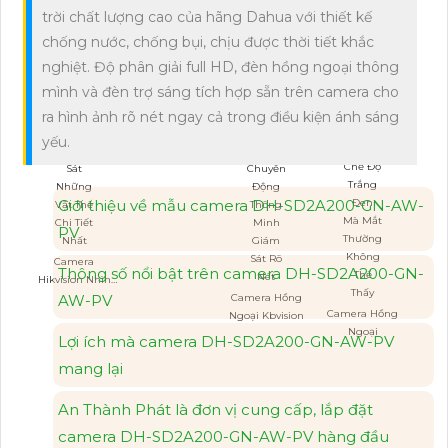
trời chất lượng cao của hãng Dahua với thiết kế
chống nước, chống bụi, chịu được thời tiết khắc
nghiệt. Độ phân giải full HD, đèn hồng ngoại thông
mình và đèn trợ sáng tích hợp sẵn trên camera cho
ra hình ảnh rõ nét ngay cả trong điều kiện ánh sáng
yếu.
Giới thiệu về mẫu camera DH-SD2A200-GN-AW-
PV
Camera
Thông số nổi bật trên camera DH-SD2A200-GN-
Hikvision Nhìn
AW-PV
Đêm
Camera Hồng
Camera Hồng
Ngoại Kbvision
Ngoại
Lợi ích mà camera DH-SD2A200-GN-AW-PV
mang lại
An Thành Phát là đơn vị cung cấp, lắp đặt
camera DH-SD2A200-GN-AW-PV hàng đầu