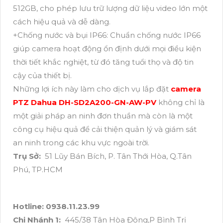
512GB, cho phép lưu trữ lượng dữ liệu video lớn một
cách hiệu quả và dễ dàng.
+Chống nước và bụi IP66: Chuẩn chống nước IP66
giúp camera hoạt động ổn định dưới mọi điều kiện
thời tiết khắc nghiệt, từ đó tăng tuổi thọ và độ tin
cậy của thiết bị.
Những lợi ích này làm cho dịch vụ lắp đặt
camera
PTZ Dahua DH-SD2A200-GN-AW-PV
không chỉ là
một giải pháp an ninh đơn thuần mà còn là một
công cụ hiệu quả để cải thiện quản lý và giám sát
an ninh trong các khu vực ngoài trời.
Trụ Sở:
51 Lũy Bán Bích, P. Tân Thới Hòa, Q.Tân
Phú, TP.HCM
Hotline: 0938.11.23.99
Chi Nhánh 1:
445/38 Tân Hòa Đông,P Bình Trị