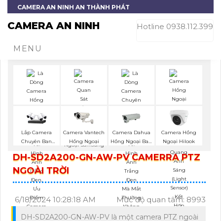
CAMERA AN NINH AN THÀNH PHÁT
CAMERA AN NINH
Hotline 0938.112.399
MENU
Lắp Camera
Camera Vantech
Camera Dahua
Camera Hồng
Camera Hồng
Chuyên Ban
Hồng Ngoại
Hồng Ngoại Ban
Ngoại Hilook
Ngoại Samsung
Đêm
Đêm
DH-SD2A200-GN-AW-PV CAMERRA PTZ
NGOÀI TRỜI
6/18/2024 10:28:18 AM
Mức độ quan tâm: 8993
DH-SD2A200-GN-AW-PV là một camera PTZ ngoài