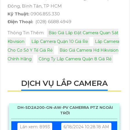
Đông, Bình Tân, TP HCM
Kỹ Thuật:
0906.855.330
Điện Thoại:
(028) 6688.4949
Thông Tin Thêm:
Báo Giá Lắp Đặt Camera Quan Sát
Kbvision
Lắp Camera Quận 10 Giá Rẻ
Lắp Camera
Cho Cơ Sở Y Tế Giá Rẻ
Báo Giá Camera Hd Hikvision
Chính Hãng
Công Ty Lắp Camera Quận 8 Giá Rẻ
DỊCH VỤ LẮP CAMERA
DH-SD2A200-GN-AW-PV CAMERRA PTZ NGOÀI
TRỜI
Lần xem: 8993
6/18/2024 10:28:18 AM