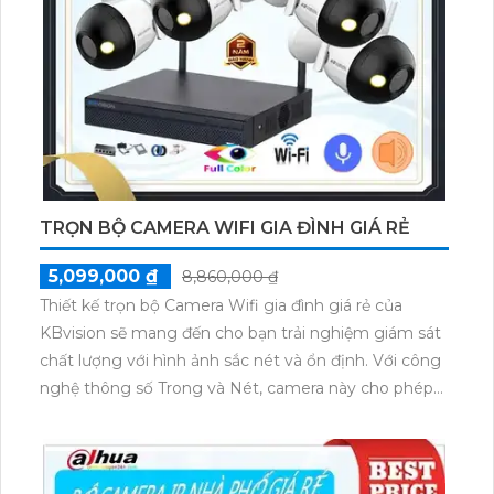
TRỌN BỘ CAMERA WIFI GIA ĐÌNH GIÁ RẺ
5,099,000 ₫
8,860,000 ₫
Thiết kế trọn bộ Camera Wifi gia đình giá rẻ của
KBvision sẽ mang đến cho bạn trải nghiệm giám sát
chất lượng với hình ảnh sắc nét và ổn định. Với công
nghệ thông số Trong và Nét, camera này cho phép
bạn giám sát từ xa cả ngày lẫn đêm với độ phân giải
2