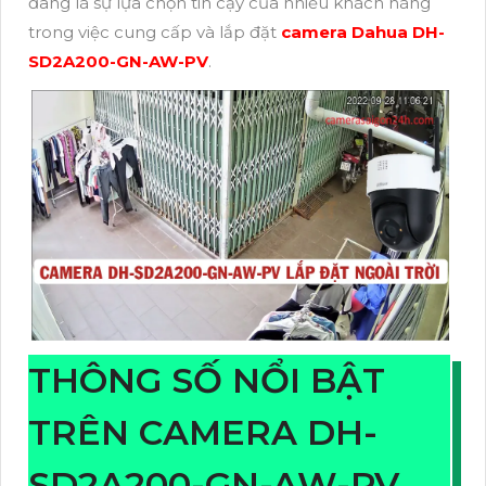
đang là sự lựa chọn tin cậy của nhiều khách hàng
trong việc cung cấp và lắp đặt
camera Dahua DH-
SD2A200-GN-AW-PV
.
THÔNG SỐ NỔI BẬT
TRÊN CAMERA DH-
SD2A200-GN-AW-PV