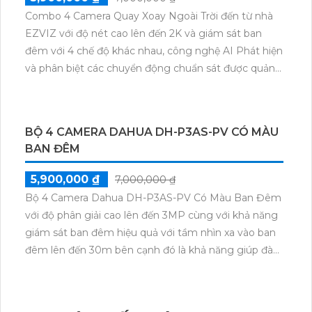
Combo 4 Camera Quay Xoay Ngoài Trời đến từ nhà
EZVIZ với độ nét cao lên đến 2K và giám sát ban
đêm với 4 chế độ khác nhau, công nghệ AI Phát hiện
và phân biệt các chuyển động chuẩn sát được quản
lý tập trung bởi đầu ghi hình IP WiFi
BỘ 4 CAMERA DAHUA DH-P3AS-PV CÓ MÀU
BAN ĐÊM
5,900,000 ₫
7,000,000 ₫
Bộ 4 Camera Dahua DH-P3AS-PV Có Màu Ban Đêm
với độ phân giải cao lên đến 3MP cùng với khả năng
giám sát ban đêm hiệu quả với tầm nhìn xa vào ban
đêm lên đến 30m bên cạnh đó là khả năng giúp đàm
thoại âm thanh 2 chiều và báo động răng de chủ
động khi phát hiện xâm nhập