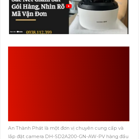
AN THÀNH PHÁT LÀ
ĐƠN VỊ CUNG CẤP, LẮP
ĐẶT CAMERA DH-
SD2A200-GN-AW-PV
HÀNG ĐẦU
An Thành Phát là một đơn vị chuyên cung cấp và
lắp đặt camera DH-SD2A200-GN-AW-PV hàng đầu