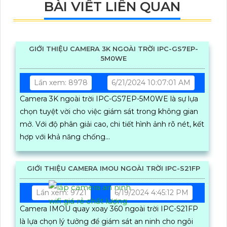
BÀI VIẾT LIÊN QUAN
GIỚI THIỆU CAMERA 3K NGOÀI TRỜI IPC-GS7EP-
5M0WE
Lần xem: 8978
6/21/2024 10:07:01 AM
Camera 3K ngoài trời IPC-GS7EP-5M0WE là sự lựa
chọn tuyệt vời cho việc giám sát trong không gian
mở. Với độ phân giải cao, chi tiết hình ảnh rõ nét, kết
hợp với khả năng chống...
GIỚI THIỆU CAMERA IMOU NGOÀI TRỜI IPC-S21FP
Lần xem: 9721
6/19/2024 4:45:12 PM
Camera IMOU quay xoay 360 ngoài trời IPC-S21FP
là lựa chọn lý tưởng để giám sát an ninh cho ngôi