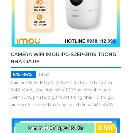
CAMERA WIFI IMOU IPC-S2EP-3R1S TRONG
NHÀ GIÁ RẺ
5%-35%
00 ₫
Camera WiFi IMOU IPC-S2EP-3R1S cho hình ảnh
3MP rõ nét góc nhìn rộng 100° và tầm nhìn ban
đêm 10m, phù hợp giám sát trong nhà. Hỗ trợ gọi
video một chạm đàm thoại hai chiều và kết nối Wi-Fi
ổn định giúp quan sát từ xa. Lưu trữ linh hoạt qua thẻ
microSD tối đa 256GB hoặc lưu đám mây dễ lắp đặt
cho gia đình và văn phòng nhỏ.