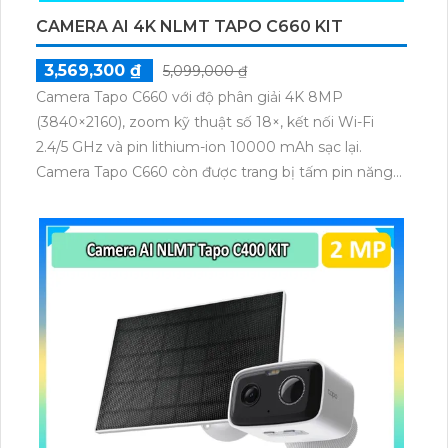
CAMERA AI 4K NLMT TAPO C660 KIT
3,569,300 ₫
5,099,000 ₫
Camera Tapo C660 với độ phân giải 4K 8MP
(3840×2160), zoom kỹ thuật số 18×, kết nối Wi-Fi
2.4/5 GHz và pin lithium-ion 10000 mAh sạc lại.
Camera Tapo C660 còn được trang bị tấm pin năng
lượng mặt trời 5.2V 2.5W, tích hợp AI phát hiện người,
thú cưng, phương tiện, lưu trữ thẻ microSD tối đa 512
GB.