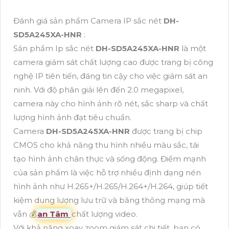
Đánh giá sản phẩm Camera IP sắc nét
DH-
SD5A245XA-HNR
:
Sản phẩm Ip sắc nét
DH-SD5A245XA-HNR
là một
camera giám sát chất lượng cao được trang bị công
nghệ IP tiên tiến, đáng tin cậy cho việc giám sát an
ninh. Với độ phân giải lên đến 2.0 megapixel,
camera này cho hình ảnh rõ nét, sắc sharp và chất
lượng hình ảnh đạt tiêu chuẩn.
Camera
DH-SD5A245XA-HNR
được trang bị chip
CMOS cho khả năng thu hình nhiều màu sắc, tái
tạo hình ảnh chân thực và sống động. Điểm mạnh
của sản phẩm là việc hỗ trợ nhiều định dạng nén
hình ảnh như H.265+/H.265/H.264+/H.264, giúp tiết
kiệm dung lượng lưu trữ và băng thông mạng mà
vẫn 💰
an Tâm
chất lượng video.
Với khả năng xoay zoom giám sát chi tiết, bạn có