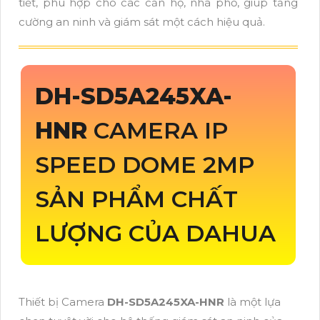
tiết, phù hợp cho các căn hộ, nhà phố, giúp tăng
cường an ninh và giám sát một cách hiệu quả.
DH-SD5A245XA-
HNR
CAMERA IP
SPEED DOME 2MP
SẢN PHẨM CHẤT
LƯỢNG CỦA DAHUA
Thiết bị Camera
DH-SD5A245XA-HNR
là một lựa