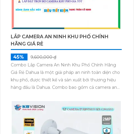
LẮP CAMERA AN NINH KHU PHỐ CHÍNH
HÃNG GIÁ RẺ
45%
9,600,000 ₫
Combo Lắp Camera An Ninh Khu Phố Chính Hãng
Giá Rẻ Dahua là một giải pháp an ninh toàn diện cho
khu phố, được thiết kế và sản xuất bởi thương hiệu
hàng đầu là Dahua. Combo bao gồm cả camera an
ninh và các thiết bị điều khiển như micro và loa. Với
chức năng vượt trội của mình, combo này có khả
năng thu âm và phát lại âm thanh một cách chất
lượng