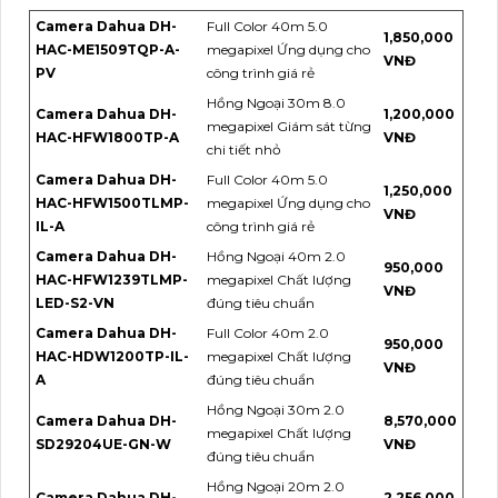
Camera Dahua DH-
Full Color 40m 5.0
1,850,000
HAC-ME1509TQP-A-
megapixel Ứng dụng cho
VNĐ
PV
công trình giá rẻ
Hồng Ngoại 30m 8.0
Camera Dahua DH-
1,200,000
megapixel Giám sát từng
HAC-HFW1800TP-A
VNĐ
chi tiết nhỏ
Camera Dahua DH-
Full Color 40m 5.0
1,250,000
HAC-HFW1500TLMP-
megapixel Ứng dụng cho
VNĐ
IL-A
công trình giá rẻ
Camera Dahua DH-
Hồng Ngoại 40m 2.0
950,000
HAC-HFW1239TLMP-
megapixel Chất lượng
VNĐ
LED-S2-VN
đúng tiêu chuẩn
Camera Dahua DH-
Full Color 40m 2.0
950,000
HAC-HDW1200TP-IL-
megapixel Chất lượng
VNĐ
A
đúng tiêu chuẩn
Hồng Ngoại 30m 2.0
Camera Dahua DH-
8,570,000
megapixel Chất lượng
SD29204UE-GN-W
VNĐ
đúng tiêu chuẩn
Hồng Ngoại 20m 2.0
Camera Dahua DH-
2,256,000