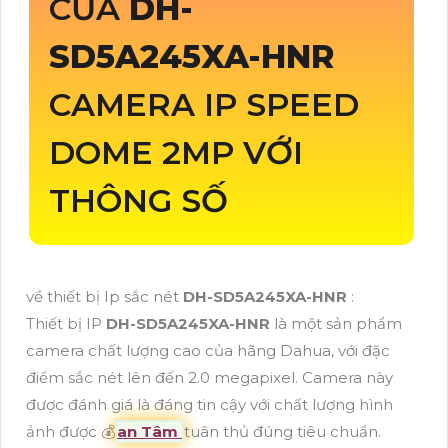
CỦA
DH-
SD5A245XA-HNR
CAMERA IP SPEED
DOME 2MP VỚI
THÔNG SỐ
về thiết bị Ip sắc nét
DH-SD5A245XA-HNR
:
Thiết bị IP
DH-SD5A245XA-HNR
là một sản phẩm
camera chất lượng cao của hãng Dahua, với đặc
điểm sắc nét lên đến 2.0 megapixel. Camera này
được đánh giá là đáng tin cậy với chất lượng hình
ảnh được 💰
an Tâm
tuân thủ đúng tiêu chuẩn.