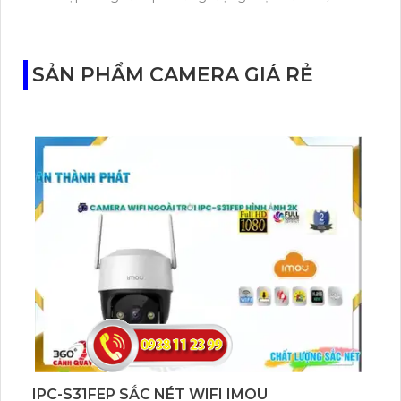
Tapo C460 KIT cũng hỗ trợ quan sát ban đêm màu
với cảm biến Starlight, tầm nhìn lên đến 15 m.
SẢN PHẨM CAMERA GIÁ RẺ
IPC-S31FEP SẮC NÉT WIFI IMOU