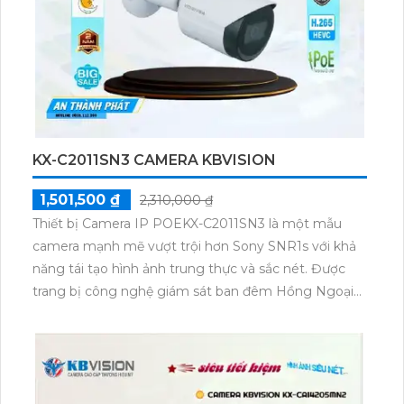
KX-C2011SN3 CAMERA KBVISION
1,501,500 ₫
2,310,000 ₫
Thiết bị Camera IP POEKX-C2011SN3 là một mẫu
camera mạnh mẽ vượt trội hơn Sony SNR1s với khả
năng tái tạo hình ảnh trung thực và sắc nét. Được
trang bị công nghệ giám sát ban đêm Hồng Ngoại
tối đa lên đến 30m, camera này mang lại khả năng
quan sát ưu việt vào ban đêm. Thiết kế tích hợp trên
kỹ thuật IP POE mang đến sự tiện dụng và linh hoạt
trong việc lắp đặt. Với độ phân giải 2.0 MP, camera