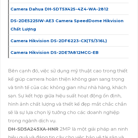
Camera Dahua DH-SDT5X425-4Z4-WA-2812
DS-2DE5225IW-AE3 Camera SpeedDome Hikvision
Chất Lượng
Camera Hikvision DS-2DF6223-CX(T5/316L)
Camera Hikvision DS-2DE7A812MCG-EB
Bên cạnh đó, việc sử dụng mỹ thuật cao trong thiết
kế giúp camera hoàn thiện không gian sang trọng
và tinh tế của các không gian như nhà hàng, khách
sạn. Sự kết hợp giữa hiệu suất hoạt động ổn định,
hình ảnh chất lượng và thiết kế đẹp mắt chắc chắn
sẽ là sự lựa chọn lý tưởng cho các doanh nghiệp
trong ngành dịch vụ.
DH-SD5A245XA-HNR
2MP là một giải pháp an ninh
hiệu quả và đáng tin cậy cho việc bảo vệ tài sản và