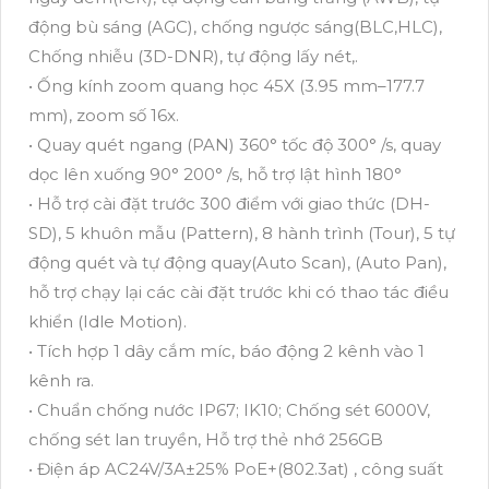
động bù sáng (AGC), chống ngược sáng(BLC,HLC),
Chống nhiễu (3D-DNR), tự động lấy nét,.
• Ống kính zoom quang học 45X (3.95 mm–177.7
mm), zoom số 16x.
• Quay quét ngang (PAN) 360° tốc độ 300° /s, quay
dọc lên xuống 90° 200° /s, hỗ trợ lật hình 180°
• Hỗ trợ cài đặt trước 300 điểm với giao thức (DH-
SD), 5 khuôn mẫu (Pattern), 8 hành trình (Tour), 5 tự
động quét và tự động quay(Auto Scan), (Auto Pan),
hỗ trợ chạy lại các cài đặt trước khi có thao tác điều
khiển (Idle Motion).
• Tích hợp 1 dây cắm míc, báo động 2 kênh vào 1
kênh ra.
• Chuẩn chống nước IP67; IK10; Chống sét 6000V,
chống sét lan truyền, Hỗ trợ thẻ nhớ 256GB
• Điện áp AC24V/3A±25% PoE+(802.3at) , công suất