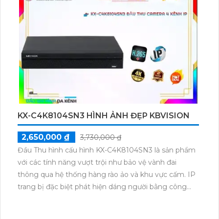
hơn và rõ ràng hơn. Sử dụng cảm biến Sony STARVIS
CMOS, camera cung cấp màu sắc trung thực và chất
lượng mở rộng. Với công nghệ IP, camera này có thể
truyền dữ liệu qua mạng và giúp bạn xem và quản lý
hình ảnh từ xa thông qua smartphone hoặc máy
tính. Camera an ninh IP KX-CAi4205MN2 là lựa chọn
tối ưu để đảm bảo an ninh và giám sát chất lượng.
KX-C4K8104SN3 HÌNH ẢNH ĐẸP KBVISION
2,650,000 ₫
3,730,000 ₫
Đầu Thu hình cấu hình KX-C4K8104SN3 là sản phẩm
với các tính năng vượt trội như bảo vệ vành đai
thông qua hệ thống hàng rào ảo và khu vực cấm. IP
trang bị đặc biệt phát hiện dáng người bằng công
nghệ AI nhận diện khuôn mặt mang lại sự chính xác
cao. Độ phân giải chất lượng hình sắc nét, xử lý hình