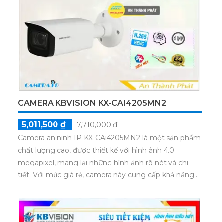
hỗ trợ thẻ nhớ và sử dụng công nghệ nhìn đêm chất
lượng Hồng Ngoại Smart IR, cho phép quan sát một
cách rõ nét và chất lượng cao ngay cả trong điều
kiện ánh sáng yếu.
CAMERA KBVISION KX-CAI4205MN2
5,011,500 ₫
7,710,000 ₫
Camera an ninh IP KX-CAi4205MN2 là một sản phẩm
chất lượng cao, được thiết kế với hình ảnh 4.0
megapixel, mang lại những hình ảnh rõ nét và chi
tiết. Với mức giá rẻ, camera này cung cấp khả năng
xử lý hình ảnh thiếu sáng tốt, giúp bạn quan sát tốt
cả trong ban ngày và ban đêm. Camera được trang
bị công nghệ Hồng Ngoại SMD, giúp hình ảnh sáng