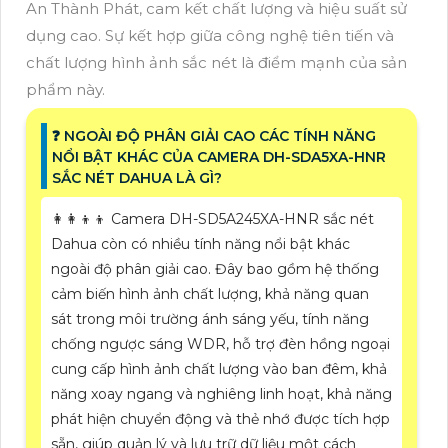
An Thành Phát, cam kết chất lượng và hiệu suất sử
dụng cao. Sự kết hợp giữa công nghệ tiên tiến và
chất lượng hình ảnh sắc nét là điểm mạnh của sản
phẩm này.
️❓ NGOÀI ĐỘ PHÂN GIẢI CAO CÁC TÍNH NĂNG
NỔI BẬT KHÁC CỦA CAMERA DH-SDA5XA-HNR
SẮC NÉT DAHUA LÀ GÌ?
👩‍👩‍👦‍👦 Camera DH-SD5A245XA-HNR sắc nét
Dahua còn có nhiều tính năng nổi bật khác
ngoài độ phân giải cao. Đây bao gồm hệ thống
cảm biến hình ảnh chất lượng, khả năng quan
sát trong môi trường ánh sáng yếu, tính năng
chống ngược sáng WDR, hỗ trợ đèn hồng ngoại
cung cấp hình ảnh chất lượng vào ban đêm, khả
năng xoay ngang và nghiêng linh hoạt, khả năng
phát hiện chuyển động và thẻ nhớ được tích hợp
sẵn, giúp quản lý và lưu trữ dữ liệu một cách