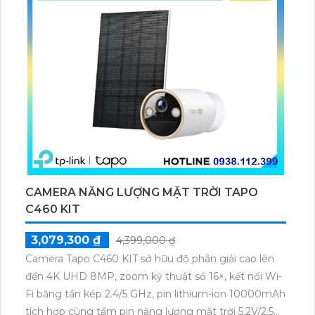
CAMERA NĂNG LƯỢNG MẶT TRỜI TAPO
C460 KIT
3,079,300 ₫
4,399,000 ₫
Camera Tapo C460 KIT sở hữu độ phân giải cao lên
đến 4K UHD 8MP, zoom kỹ thuật số 16×, kết nối Wi-
Fi băng tần kép 2.4/5 GHz, pin lithium-ion 10000mAh
tích hợp cùng tấm pin năng lượng mặt trời 5.2V/2.5W.