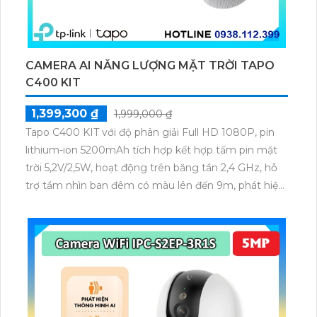
CAMERA AI NĂNG LƯỢNG MẶT TRỜI TAPO
C400 KIT
1,399,300 ₫
1,999,000 ₫
Tapo C400 KIT với độ phân giải Full HD 1080P, pin
lithium-ion 5200mAh tích hợp kết hợp tấm pin mặt
trời 5,2V/2,5W, hoạt động trên băng tần 2,4 GHz, hỗ
trợ tầm nhìn ban đêm có màu lên đến 9m, phát hiện
chuyển động và con người bằng AI, đồng thời lưu trữ
dữ liệu qua thẻ microSD lên đến 512GB.