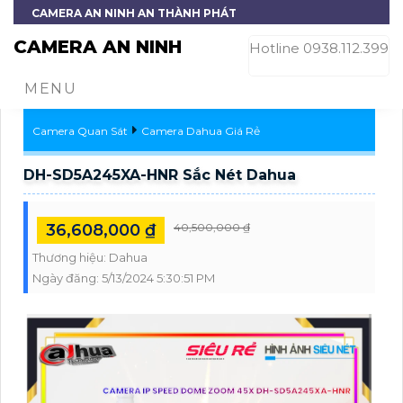
CAMERA AN NINH AN THÀNH PHÁT
CAMERA AN NINH
Hotline 0938.112.399
MENU
Camera Quan Sát
Camera Dahua Giá Rẻ
DH-SD5A245XA-HNR Sắc Nét Dahua
36,608,000 ₫
40,500,000 ₫
Thương hiệu:
Dahua
Ngày đăng:
5/13/2024 5:30:51 PM