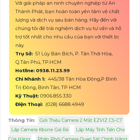
Với giải pháp an ninh chuyên nghiệp từ An
Thành Phát, bạn hoàn toàn yên tâm về chất
lượng và dịch vụ sau bán hàng. Hãy đến với
chúng tôi để trải nghiệm dịch vụ tư vấn và hỗ
trợ tốt nhất cho nhu cầu của bạn với thiết bị
này.
Trụ Sở:
51 Lũy Bán Bích, P. Tân Thới Hòa,
Q.Tân Phú, TP.HCM
Hotline: 0938.11.23.99
Chi Nhánh 1:
445/38 Tân Hòa Đông,P Bình
Trị Đông, Bình Tân, TP HCM
Kỹ Thuật:
0906.855.330
Điện Thoại:
(028) 6688.4949
Thông Tin:
Giới Thiệu Camera 2 Mắt EZVIZ CS-C7
Lắp Camera Kbone Giá Rẻ
Lắp Máy Tính Tiền Cho
Cửa Hàng
Phân Phối Camera Quan Sát Chính Hãng