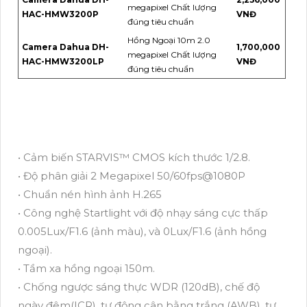
megapixel Chất lượng
HAC-HMW3200P
VNĐ
đúng tiêu chuẩn
Hồng Ngoại 10m 2.0
Camera Dahua DH-
1,700,000
megapixel Chất lượng
HAC-HMW3200LP
VNĐ
đúng tiêu chuẩn
• Cảm biến STARVIS™ CMOS kích thước 1/2.8.
• Độ phân giải 2 Megapixel 50/60fps@1080P
• Chuẩn nén hình ảnh H.265
• Công nghệ Startlight với độ nhạy sáng cực thấp
0.005Lux/F1.6 (ảnh màu), và 0Lux/F1.6 (ảnh hồng
ngoại).
• Tầm xa hồng ngoại 150m.
• Chống ngược sáng thực WDR (120dB), chế độ
ngày đêm(ICR), tự động cân bằng trắng (AWB), tự