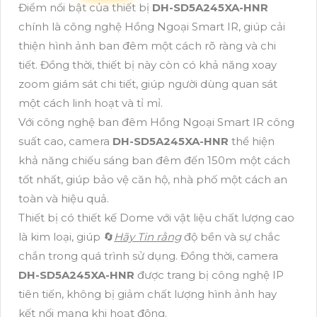
Điểm nổi bật của thiết bị
DH-SD5A245XA-HNR
chính là công nghệ Hồng Ngoại Smart IR, giúp cải
thiện hình ảnh ban đêm một cách rõ ràng và chi
tiết. Đồng thời, thiết bị này còn có khả năng xoay
zoom giám sát chi tiết, giúp người dùng quan sát
một cách linh hoạt và tỉ mỉ.
Với công nghệ ban đêm Hồng Ngoại Smart IR công
suất cao, camera
DH-SD5A245XA-HNR
thể hiện
khả năng chiếu sáng ban đêm đến 150m một cách
tốt nhất, giúp bảo vệ căn hộ, nhà phố một cách an
toàn và hiệu quả.
Thiết bị có thiết kế Dome với vật liệu chất lượng cao
là kim loại, giúp 🔄
Hãy Tin rằng
độ bền và sự chắc
chắn trong quá trình sử dụng. Đồng thời, camera
DH-SD5A245XA-HNR
được trang bị công nghệ IP
tiên tiến, không bị giảm chất lượng hình ảnh hay
kết nối mạng khi hoạt động.