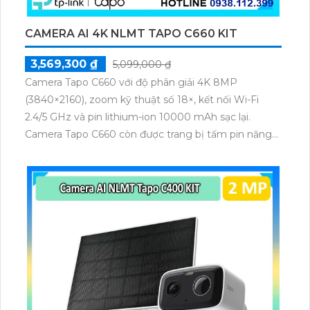
CAMERA AI 4K NLMT TAPO C660 KIT
3,569,300 ₫
5,099,000 ₫
Camera Tapo C660 với độ phân giải 4K 8MP
(3840×2160), zoom kỹ thuật số 18×, kết nối Wi-Fi
2.4/5 GHz và pin lithium-ion 10000 mAh sạc lại.
Camera Tapo C660 còn được trang bị tấm pin năng
lượng mặt trời 5.2V 2.5W, tích hợp AI phát hiện người,
thú cưng, phương tiện, lưu trữ thẻ microSD tối đa 512
GB.