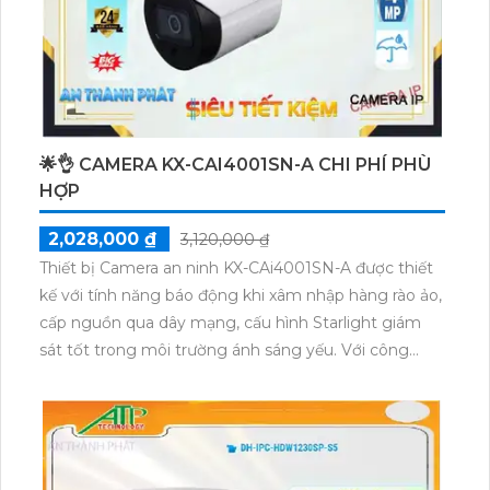
ổn định và đáp ứng nhu cầu giám sát của công trình.
🌟👌 CAMERA KX-CAI4001SN-A CHI PHÍ PHÙ
HỢP
2,028,000 ₫
3,120,000 ₫
Thiết bị Camera an ninh KX-CAi4001SN-A được thiết
kế với tính năng báo động khi xâm nhập hàng rào ảo,
cấp nguồn qua dây mạng, cấu hình Starlight giám
sát tốt trong môi trường ánh sáng yếu. Với công
nghệ hồng ngoại Smart IR, cho phép xem ban đêm
trong khoảng cách lên đến 30m. Sản phẩm này thích
hợp cho dự án dân dụng, được lắp đặt tại vị trí chống
mưa nắng. Thân camera được làm bằng kim loại chất
lượng, trang bị khe cắm thẻ nhớ Micro SD dung