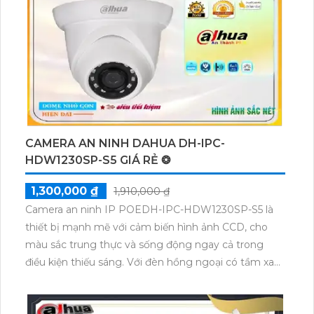
lượng cao, hỗ trợ kết nối IP POE và khả năng nguồn
giao động 10%:12V, siêu tiết kiệm. Đặc biệt, camera
này còn có chức năng thu âm, tiêu cự cố định
3.6mm, và hỗ trợ công nghệ hồng ngoại Smart IR
siêu tiết kiệm băng thông H.265/H.264+/H.264.
CAMERA AN NINH DAHUA DH-IPC-
HDW1230SP-S5 GIÁ RẺ ❂
1,300,000 ₫
1,910,000 ₫
Camera an ninh IP POEDH-IPC-HDW1230SP-S5 là
thiết bị mạnh mẽ với cảm biến hình ảnh CCD, cho
màu sắc trung thực và sống động ngay cả trong
điều kiện thiếu sáng. Với đèn hồng ngoại có tầm xa
30m, bạn có thể quan sát rõ ràng mọi việc xảy ra
trong đêm tối. Nhờ công nghệ IP POE, camera