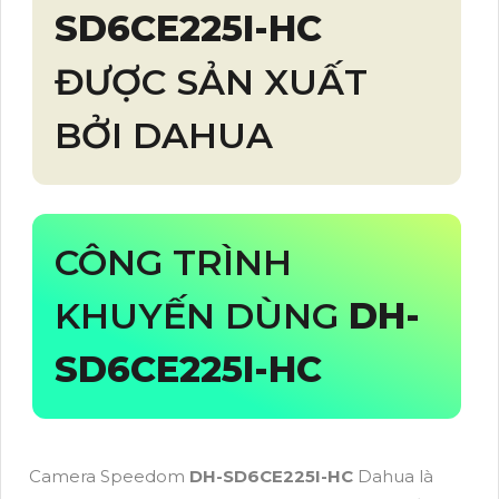
SD6CE225I-HC
ĐƯỢC SẢN XUẤT
BỞI DAHUA
CÔNG TRÌNH
KHUYẾN DÙNG
DH-
SD6CE225I-HC
Camera Speedom
DH-SD6CE225I-HC
Dahua là