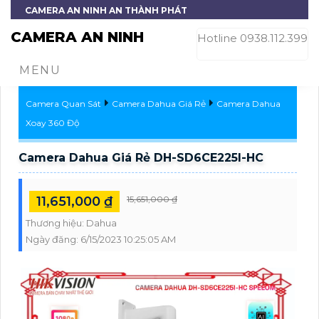
CAMERA AN NINH AN THÀNH PHÁT
CAMERA AN NINH
Hotline 0938.112.399
MENU
Camera Quan Sát
Camera Dahua Giá Rẻ
Camera Dahua
Xoay 360 Độ
Camera Dahua Giá Rẻ DH-SD6CE225I-HC
11,651,000 ₫
15,651,000 ₫
Thương hiệu:
Dahua
Ngày đăng:
6/15/2023 10:25:05 AM