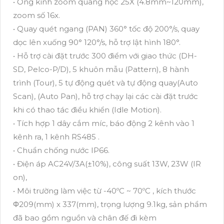
• Ống kính zoom quang học 25X (4.8mm~120mm),
zoom số 16x.
• Quay quét ngang (PAN) 360° tốc độ 200°/s, quay
dọc lên xuống 90° 120°/s, hỗ trợ lật hình 180°.
• Hỗ trợ cài đặt trước 300 điểm với giao thức (DH-
SD, Pelco-P/D), 5 khuôn mẫu (Pattern), 8 hành
trình (Tour), 5 tự động quét và tự động quay(Auto
Scan), (Auto Pan), hỗ trợ chạy lại các cài đặt trước
khi có thao tác điều khiển (Idle Motion).
• Tích hợp 1 dây cắm míc, báo động 2 kênh vào 1
kênh ra, 1 kênh RS485 .
• Chuẩn chống nước IP66.
• Điện áp AC24V/3A(±10%), công suất 13W, 23W (IR
on),
• Môi trường làm việc từ -40ºC ~ 70ºC , kích thước
Φ209(mm) x 337(mm), trọng lượng 9.1kg, sản phẩm
đã bao gồm nguồn và chân đế đi kèm