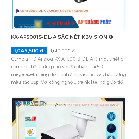
KX-AF5001S-DL-A SẮC NÉT KBVISION ❂
1,046,500 ₫
1,610,000 ₫
Camera HD Analog KX-AF5001S-DL-A là một thiết bị
camera chất lượng cao với độ phân giải 5.0
megapixel, mang đến hình ảnh sắc nét và chất lượng
màu sắc đẹp. Với công nghệ ultra 4k lite, nó giúp tiết
kiệm băng thông và chi phí. Camera còn có khả năng
ghi hình ban đêm với hồng ngoại 20m và chức năng
Starlight, cho phép xem hình ảnh rõ ràng và chi tiết
vào ban đêm. Với thiết kế thân kim loại, camera
không bị thay đổi chất lượng truyền qua các công
nghệ AHD, CVI, TVI và BCS HD. Bên cạnh đó,
camera cũng có khả năng thu âm, giúp hoạt động