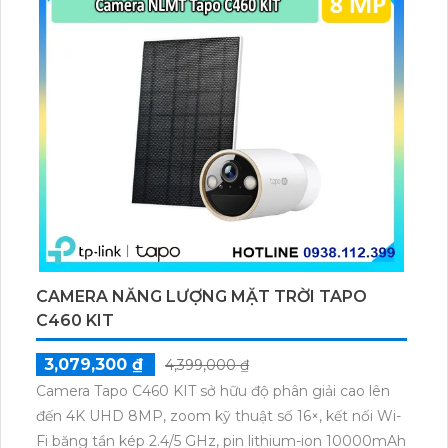
cho gia đình và văn phòng nhỏ.
CAMERA NĂNG LƯỢNG MẶT TRỜI TAPO
C460 KIT
3,079,300 ₫
4,399,000 ₫
Camera Tapo C460 KIT sở hữu độ phân giải cao lên
đến 4K UHD 8MP, zoom kỹ thuật số 16×, kết nối Wi-
Fi băng tần kép 2.4/5 GHz, pin lithium-ion 10000mAh