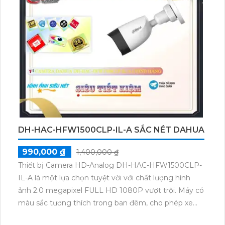
truyền tín hiệu ổn định và không bị nhiễu sóng. Hình
ảnh được ghi lại với chất lượng 2.0 MP, cho độ phân
giải cao và chi tiết. Việc tải hình ảnh cũng nhanh hơn,
nhờ hỗ trợ H.265+/H.265/H.264+/H.264. Camera cũng
tích hợp công nghệ nhìn đêm ONVIF, giúp bạn có
tầm nhìn rõ ràng ngay cả trong môi trường tối tăm.
DH-HAC-HFW1500CLP-IL-A SẮC NÉT DAHUA
990,000 ₫
1,400,000 ₫
Thiết bị Camera HD-Analog DH-HAC-HFW1500CLP-
IL-A là một lựa chọn tuyệt vời với chất lượng hình
ảnh 2.0 megapixel FULL HD 1080P vượt trội. Máy có
màu sắc tương thích trong ban đêm, cho phép xem
chất lượng hình ảnh màu sắc đầy đủ trong khoảng