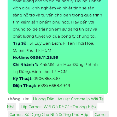
chất lượng cao và giá cả hợp lý. Đội ngũ nhân
viên giàu kinh nghiệm và nhiệt tình sẽ sẵn
sàng hỗ trợ và tư vấn cho bạn trong quá trình
tìm kiếm sản phẩm phù hợp. Hãy đến với
chúng tôi để trải nghiệm sự đáng tin cậy và
chất lượng tuyệt vời của công ty chúng tôi.
Trụ Sở:
51 Lũy Bán Bích, P. Tân Thới Hòa,
Q.Tân Phú, TP.HCM
Hotline: 0938.11.23.99
Chi Nhánh 1:
445/38 Tân Hòa Đông,P Bình
Trị Đông, Bình Tân, TP HCM
Kỹ Thuật:
0906.855.330
Điện Thoại:
(028) 6688.4949
Thông Tin:
Hướng Dẫn Lắp Đặt Camera Ip Wifi Tại
Nhà
Lăp Camera Wifi Giá Rẻ Các Thương Hiệu
Camera Sử Dụng Cho Nhà Xưởng Phù Hợp
Camera