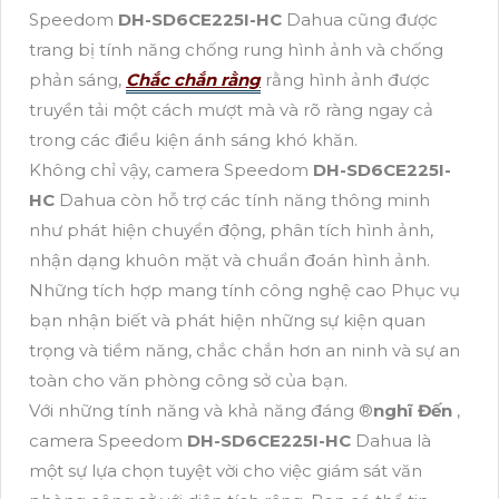
Speedom
DH-SD6CE225I-HC
Dahua cũng được
trang bị tính năng chống rung hình ảnh và chống
phản sáng,
Chắc chắn rằng
rằng hình ảnh được
truyền tải một cách mượt mà và rõ ràng ngay cả
trong các điều kiện ánh sáng khó khăn.
Không chỉ vậy, camera Speedom
DH-SD6CE225I-
HC
Dahua còn hỗ trợ các tính năng thông minh
như phát hiện chuyển động, phân tích hình ảnh,
nhận dạng khuôn mặt và chuẩn đoán hình ảnh.
Những tích hợp mang tính công nghệ cao Phục vụ
bạn nhận biết và phát hiện những sự kiện quan
trọng và tiềm năng, chắc chắn hơn an ninh và sự an
toàn cho văn phòng công sở của bạn.
Với những tính năng và khả năng đáng ®️
nghĩ Đến
,
camera Speedom
DH-SD6CE225I-HC
Dahua là
một sự lựa chọn tuyệt vời cho việc giám sát văn