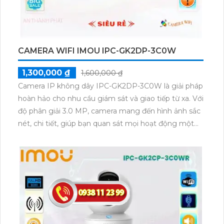
CAMERA WIFI IMOU IPC-GK2DP-3C0W
1,300,000 ₫
1,600,000 ₫
Camera IP không dây IPC-GK2DP-3C0W là giải pháp
hoàn hảo cho nhu cầu giám sát và giao tiếp từ xa. Với
độ phân giải 3.0 MP, camera mang đến hình ảnh sắc
nét, chi tiết, giúp bạn quan sát mọi hoạt động một
cách rõ ràng, kể cả trong điều kiện thiếu sáng nhờ
công nghệ hồng ngoại 10m. Với thiết kế xoay 360 độ
linh hoạt, cho phép bạn quan sát toàn bộ không gian.