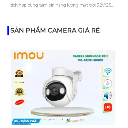
tích hợp cùng tấm pin năng lượng mặt trời 5.2V/2.5W.
Tapo C460 KIT cũng hỗ trợ quan sát ban đêm màu
với cảm biến Starlight, tầm nhìn lên đến 15 m.
SẢN PHẨM CAMERA GIÁ RẺ