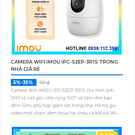
CAMERA WIFI IMOU IPC-S2EP-3R1S TRONG
NHÀ GIÁ RẺ
5%-35%
00 ₫
Camera WiFi IMOU IPC-S2EP-3R1S cho hình ảnh
3MP rõ nét góc nhìn rộng 100° và tầm nhìn ban
đêm 10m, phù hợp giám sát trong nhà. Hỗ trợ gọi
video một chạm đàm thoại hai chiều và kết nối Wi-Fi
ổn định giúp quan sát từ xa. Lưu trữ linh hoạt qua thẻ
microSD tối đa 256GB hoặc lưu đám mây dễ lắp đặt