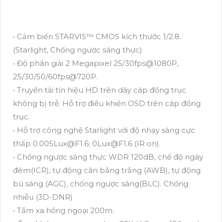
• Cảm biến STARVIS™ CMOS kích thước 1/2.8.
(Starlight, Chống ngược sáng thực)
• Độ phân giải 2 Megapixel 25/30fps@1080P,
25/30/50/60fps@720P.
• Truyền tải tín hiệu HD trên dây cáp đồng trục
không bị trễ. Hỗ trợ điều khiển OSD trên cáp đồng
trục.
• Hỗ trợ công nghệ Starlight với độ nhạy sáng cực
thấp 0.005Lux@F1.6; 0Lux@F1.6 (IR on).
• Chống ngược sáng thực WDR 120dB, chế độ ngày
đêm(ICR), tự động cân bằng trắng (AWB), tự động
bù sáng (AGC), chống ngược sáng(BLC). Chống
nhiễu (3D-DNR)
• Tầm xa hồng ngoại 200m.