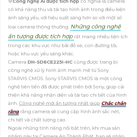
💢
Công nghệ Ai được tích hợp
có nghĩa là camera
có khả năng thu và tái tạo hình ảnh trong điều kiện
ánh sáng yếu, với hiệu suất sáng hơn so với một số
Những công nghệ
loại camera thông thường.
ấn tượng được tích hợp
rất mang nhiều tiện ích
trong các khu vực như bãi đỗ xe, con đường tối,
hoặc khu vực yếu sáng khác.
Camera
DH-SD6CE225I-HC
cũng được trang bị
công nghệ xử lý hình ảnh mạnh mẽ từ Sony
STARVIS CMOS. Sony STARVIS CMOS là một công
nghệ tiên tiến đã được phát triển bởi Sony, giúp cải
thiện khả năng nhận diện và tái tạo chi tiết của hình
ảnh.
Công nghệ mới ấn tượng nhất giúp
Chắc chắn
rằng
rằng camera sẽ cung cấp hình ảnh sắc nét,
chi tiết và chất lượng cao.
Ngoài những tính năng nổi bật trên, khi mua sản
phẩm này tại Camera An Thành Phát, bạn sẽ nhận