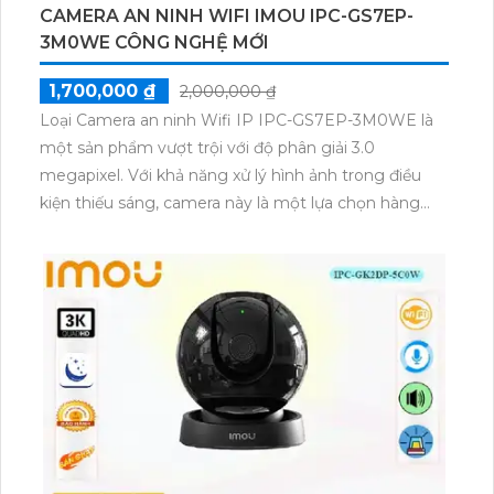
CAMERA AN NINH WIFI IMOU IPC-GS7EP-
3M0WE CÔNG NGHỆ MỚI
1,700,000 ₫
2,000,000 ₫
Loại Camera an ninh Wifi IP IPC-GS7EP-3M0WE là
một sản phẩm vượt trội với độ phân giải 3.0
megapixel. Với khả năng xử lý hình ảnh trong điều
kiện thiếu sáng, camera này là một lựa chọn hàng
đầu cho việc lắp đặt tại các công trình có ngân sách
hạn chế. Đặc biệt, sản phẩm được trang bị chức năng
Màu Ban Đêm, cho phép hiển thị màu sắc rõ nét
trong điều kiện ánh sáng yếu. Với công nghệ IP Wifi,
việc kết nối và sử dụng camera trở nên dễ dàng và
thuận tiện hơn bao giờ hết.