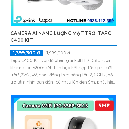
CAMERA AI NĂNG LƯỢNG MẶT TRỜI TAPO
C400 KIT
1,399,300 ₫
1,999,000 ₫
Tapo C400 KIT với độ phân giải Full HD 1080P, pin
lithium-ion 5200mAh tích hợp kết hợp tấm pin mặt
trời 5,2V/2,5W, hoạt động trên băng tần 2,4 GHz, hỗ
trợ tầm nhìn ban đêm có màu lên đến 9m, phát hiện
chuyển động và con người bằng AI, đồng thời lưu trữ
dữ liệu qua thẻ microSD lên đến 512GB.