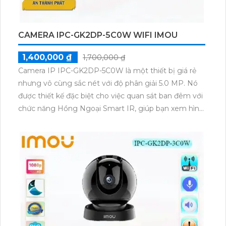
CAMERA IPC-GK2DP-5C0W WIFI IMOU
1,400,000 ₫
1,700,000 ₫
Camera IP IPC-GK2DP-5C0W là một thiết bị giá rẻ
nhưng vô cùng sắc nét với độ phân giải 5.0 MP. Nó
được thiết kế đặc biệt cho việc quan sát ban đêm với
chức năng Hồng Ngoại Smart IR, giúp bạn xem hình
ảnh rõ nét trong vòng bán kính 10m. Với khả năng
xoay 360 độ, nó phù hợp để lắp đặt ở các khu vực có
không gian rộng. Camera này có kết nối IP Wifi tiên
tiến, không làm giảm chất lượng hình ảnh. Thêm vào
đó, nó còn có chức năng thu âm và loa chất lượng,
giúp bạn giao tiếp dễ dàng qua camera.