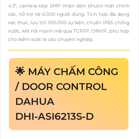
4.3", camera kép 2MP nhận diện khuôn mặt chính
xác, hỗ trợ tới 6.000 người dùng. Tích hợp đa dạng
xác thực, lưu trữ 300.000 sự kiện, chuẩn IP65 chống
nước, kết nối mạnh mẽ qua TCP/IP, ONVIF, phù hợp
cho kiểm soát ra vào chuyên nghiệp.
🌟 MÁY CHẤM CÔNG
/ DOOR CONTROL
DAHUA
DHI‑ASI6213S‑D