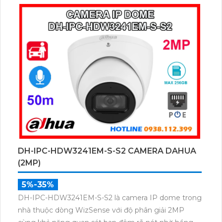
cho kiểm soát ra vào chuyên nghiệp.
DH-IPC-HDW3241EM-S-S2 CAMERA DAHUA
(2MP)
5%-35%
DH-IPC-HDW3241EM-S-S2 là camera IP dome trong
nhà thuộc dòng WizSense với độ phân giải 2MP