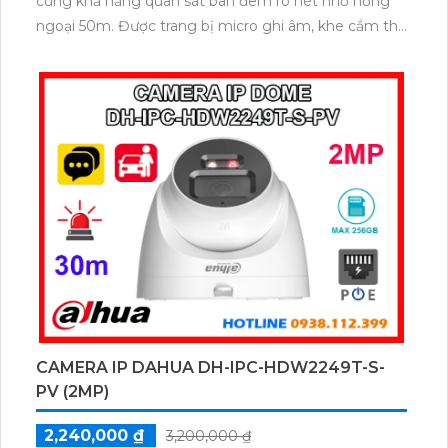
cùng khả năng quan sát ban đêm rõ nét nhờ hồng
ngoại 50m. Được trang bị micro ghi âm, khe cắm thẻ
nhớ lên đến 256GB và công nghệ AI thông minh
giúp phân biệt chính xác người và phương tiện,
camera mang lại hiệu quả giám sát vượt trội. Hỗ trợ
POE giúp lắp đặt đơn giản tin cậy và tính bảo mật
cao.
CAMERA IP DAHUA DH-IPC-HDW2249T-S-
PV (2MP)
2,240,000 ₫
3,200,000 ₫