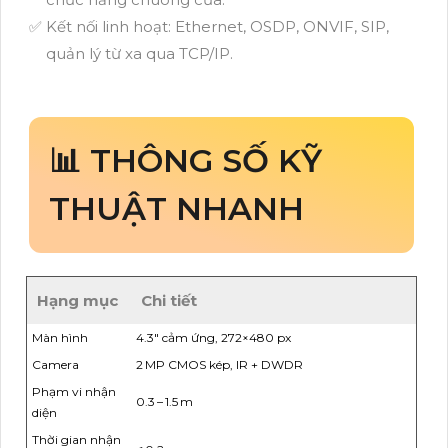
Kết nối linh hoạt: Ethernet, OSDP, ONVIF, SIP,
quản lý từ xa qua TCP/IP.
📊 THÔNG SỐ KỸ
THUẬT NHANH
Hạng mục
Chi tiết
Màn hình
4.3″ cảm ứng, 272×480 px
Camera
2 MP CMOS kép, IR + DWDR
Phạm vi nhận
0.3 – 1.5 m
diện
Thời gian nhận