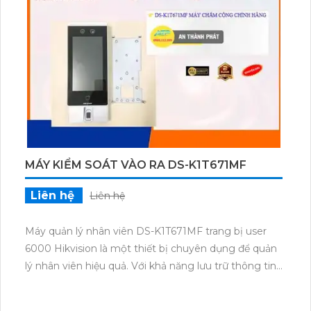
cậy trong quá trình đo thời gian làm việc. Ngoài ra,
máy còn tích hợp các tính năng bảo mật như nhận
diện khuôn mặt, kiểm tra dấu vân tay và thẻ từ, giúp
đảm bảo tính bảo mật cho thông tin của người
dùng.
MÁY KIỂM SOÁT VÀO RA DS-K1T671MF
Liên hệ
Liên hệ
Máy quản lý nhân viên DS-K1T671MF trang bị user
6000 Hikvision là một thiết bị chuyên dụng để quản
lý nhân viên hiệu quả. Với khả năng lưu trữ thông tin
của đến 6000 người dùng, máy này cho phép bạn
tạo và quản lý danh sách nhân viên một cách dễ