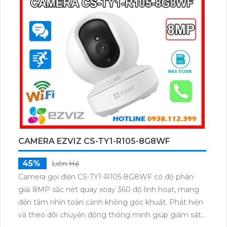
nguồn POE, khe cắm thẻ nhớ đến 512GB và công
nghệ AI nhận diện chính xác người và phương tiện.
CAMERA EZVIZ CS-TY1-R105-8G8WF
45%
Liên Hệ
Camera gọi điện CS-TY1-R105-8G8WF có độ phân
giải 8MP sắc nét quay xoay 360 độ linh hoạt, mang
đến tầm nhìn toàn cảnh không góc khuất. Phát hiện
và theo dõi chuyển động thông minh giúp giám sát