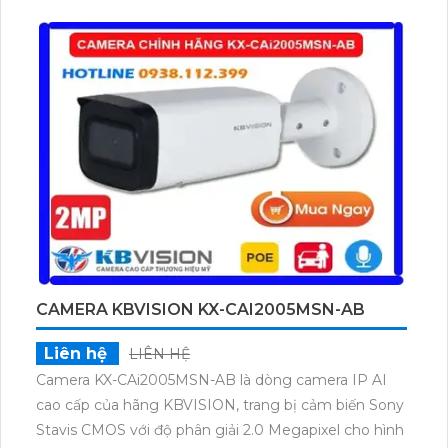
chính xác, kết hợp với tính năng đàm thoại hai chiều
giao tiếp dễ dàng từ xa. Hỗ trợ thẻ nhớ lên đến 512GB
cùng tầm nhìn hồng ngoại 10m quan sát rõ nét cả
ngày lẫn đêm.
CAMERA KBVISION KX-CAI2005MSN-AB
Liên hệ
LIÊN HỆ
Camera KX-CAi2005MSN-AB là dòng camera IP AI
cao cấp của hãng KBVISION, trang bị cảm biến Sony
Stavis CMOS với độ phân giải 2.0 Megapixel cho hình