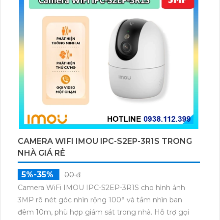
CAMERA WIFI IMOU IPC-S2EP-3R1S TRONG
NHÀ GIÁ RẺ
5%-35%
00 ₫
Camera WiFi IMOU IPC-S2EP-3R1S cho hình ảnh
3MP rõ nét góc nhìn rộng 100° và tầm nhìn ban
đêm 10m, phù hợp giám sát trong nhà. Hỗ trợ gọi