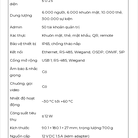
≤ 0.2 s
diện
6.000 người, 6.000 khuôn mặt, 10.000 thẻ,
Dung lượng
300.000 sự kiện
Admin
50 tài khoản quản trị
Xác thực
Khuôn mặt, thẻ, mật khẩu, QR, remote
Bảo vệ thiết bị
IP65, chống tháo nắp
Kết nối
Ethernet, RS‑485, Wiegand, OSDP, ONVIF, SIP
Cổng mở rộng
USB 1; RS-485; Wiegand
Âm báo & nhắc
Có
giọng
Chuông, gọi
Có
video
Nhiệt độ hoạt
–30 °C tới +60 °C
động
Công suất tiêu
≤ 12 W
thụ
Kích thước
90.1 × 180.1 × 27 mm; trọng lượng 700 g
Nguồn cấp
12 V DC 1.5 A (kèm adapter)