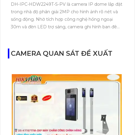
DH-IPC-HDW2249T-S-PV là camera IP dome lắp đặt
trong nhà độ phân giải 2MP cho hình ảnh rõ nét và
sống động. Nhờ tích hợp công nghệ hồng ngoại
30m và đèn LED trợ sáng, camera ghi hình ban đêm
với màu sắc chân thực. Ngoài khả năng lưu trữ qua
khe thẻ nhớ 256GB, camera còn hỗ trợ đàm thoại hai
chiều phát hiện chuyển động thông minh và cảnh
CAMERA QUAN SÁT ĐỀ XUẤT
báo chủ động, mang đến giải pháp an ninh toàn diện.