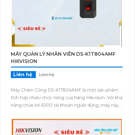
thiết bị trở nên dễ dàng và thuận tiện. Sản phẩm
đáng tin cậy, phù hợp cho việc quản lý chấm công và
kiểm soát truy cập.
MÁY QUẢN LÝ NHÂN VIÊN DS-K1T804AMF
HIKVISION
Liên hệ
Liên hệ
Máy Chấm Công DS-K1T804AMF là một sản phẩm
tích hợp nhiều chức năng của hãng Hikvision. Với khả
năng chứa tới 6000 tài khoản người dùng, máy này
sẽ giúp quản lý chấm công và điểm danh nhân viên
một cách hiệu quả. Thiết bị này được thiết kế với
công nghệ tiên tiến, đảm bảo tính chính xác và tin