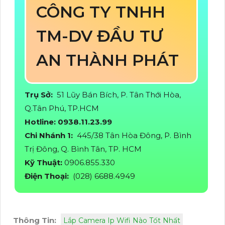
CÔNG TY TNHH
TM-DV ĐẦU TƯ
AN THÀNH PHÁT
Trụ Sở:
51 Lũy Bán Bích, P. Tân Thới Hòa,
Q.Tân Phú, TP.HCM
Hotline: 0938.11.23.99
Chi Nhánh 1:
445/38 Tân Hòa Đông, P. Bình
Trị Đông, Q. Bình Tân, TP. HCM
Kỹ Thuật:
0906.855.330
Điện Thoại:
(028) 6688.4949
Thông Tin:
Lắp Camera Ip Wifi Nào Tốt Nhất