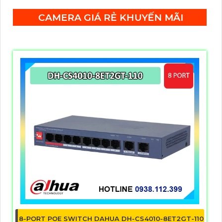
dàng. Thiết kế sang trọng và tinh tế của máy được
CAMERA GIÁ RẺ KHUYẾN MÃI
đảm bảo bởi chất liệu chất lượng cao. DS-K1T671MF
cũng được trang bị các tính năng tiên tiến như nhận
dạng khuôn mặt, chứng minh nhân dạng và nhận
dạng vân tay, giúp đảm bảo an ninh tối đa cho doanh
nghiệp của bạn.
8-PORT POE SWITCH DAHUA DH-CS4010-8ET2GT-110