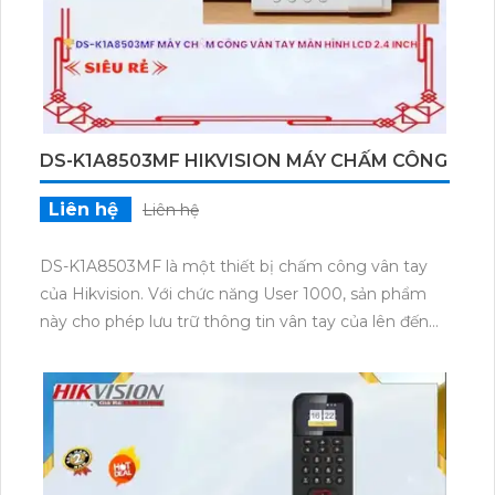
DS-K1A8503MF HIKVISION MÁY CHẤM CÔNG
Liên hệ
Liên hệ
DS-K1A8503MF là một thiết bị chấm công vân tay
của Hikvision. Với chức năng User 1000, sản phẩm
này cho phép lưu trữ thông tin vân tay của lên đến
1000 người dùng. Thiết bị được tích hợp công nghệ
nhận dạng vân tay chính xác và nhanh chóng, giúp
tái tạo dấu vân tay trong thời gian nhanh nhất. DS-
K1A8503MF cung cấp khả năng chống giả mạo
bằng cách phát hiện các hình ảnh vân tay giả tạo. Với
màn hình hiển thị màu, việc sử dụng và cấu hình