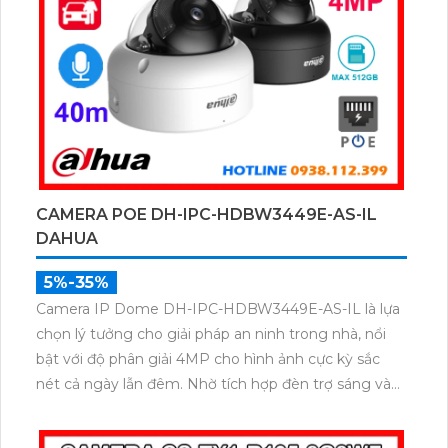
CAMERA POE DH-IPC-HDBW3449E-AS-IL
DAHUA
5%-35%
Camera IP Dome DH-IPC-HDBW3449E-AS-IL là lựa
chọn lý tưởng cho giải pháp an ninh trong nhà, nổi
bật với độ phân giải 4MP cho hình ảnh cực kỳ sắc
nét cả ngày lẫn đêm. Nhờ tích hợp đèn trợ sáng và
hồng ngoại 40m, camera ghi hình màu trong điều
kiện ánh sáng yếu, đồng thời trang bị micro thu âm