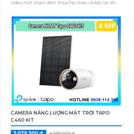
video một chạm đàm thoại hai chiều và kết nối Wi-Fi
ổn định giúp quan sát từ xa. Lưu trữ linh hoạt qua thẻ
microSD tối đa 256GB hoặc lưu đám mây dễ lắp đặt
cho gia đình và văn phòng nhỏ.
CAMERA NĂNG LƯỢNG MẶT TRỜI TAPO
C460 KIT
3,079,300 ₫
4,399,000 ₫