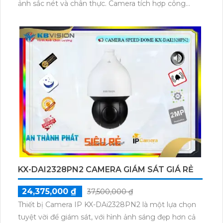
ảnh sắc nét và chân thực. Camera tích hợp công
nghệ phát hiện thông minh như người và phương
tiện, phù hợp cho các giải pháp giám sát thông minh
hồng ngoại 60m Camera an ninh IP POEKX-
CAi2005MSN-AB là sản phẩm hiện đại với xử lý hình
ảnh chip Sony STARVIS CMOS, mang đến chất lượng
hình ảnh vượt trội cả ngày lẫn đêm.
KX-DAI2328PN2 CAMERA GIÁM SÁT GIÁ RẺ
24,375,000 ₫
37,500,000 ₫
Thiết bị Camera IP KX-DAi2328PN2 là một lựa chọn
tuyệt vời để giám sát, với hình ảnh sáng đẹp hơn cả