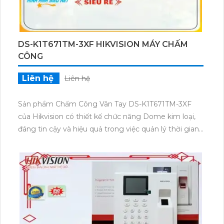
DS-K1T671TM-3XF HIKVISION MÁY CHẤM
CÔNG
Liên hệ
Liên hệ
Sản phẩm Chấm Công Vân Tay DS-K1T671TM-3XF
của Hikvision có thiết kế chức năng Dome kim loại,
đáng tin cậy và hiệu quả trong việc quản lý thời gian
làm việc của nhân viên. Với công nghệ vân tay, sản
phẩm giúp đảm bảo tính chính xác và an toàn cao.
Thiết bị này cung cấp thông tin đăng ký chấm công
nhanh chóng và dễ dàng, từ đó giúp tăng cường sự
linh hoạt và tiện ích cho doanh nghiệp. Với giao diện
thân thiện, việc cài đặt và sử dụng trở nên đơn giản
và thuận tiện.