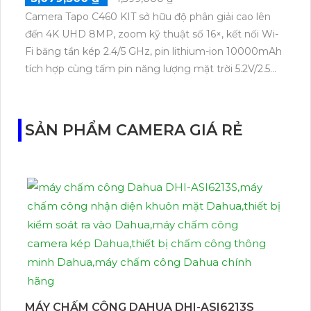
Camera Tapo C460 KIT sở hữu độ phân giải cao lên
đến 4K UHD 8MP, zoom kỹ thuật số 16×, kết nối Wi-
Fi băng tần kép 2.4/5 GHz, pin lithium-ion 10000mAh
tích hợp cùng tấm pin năng lượng mặt trời 5.2V/2.5W.
Tapo C460 KIT cũng hỗ trợ quan sát ban đêm màu
với cảm biến Starlight, tầm nhìn lên đến 15 m.
SẢN PHẨM CAMERA GIÁ RẺ
MÁY CHẤM CÔNG DAHUA DHI-ASI6213S