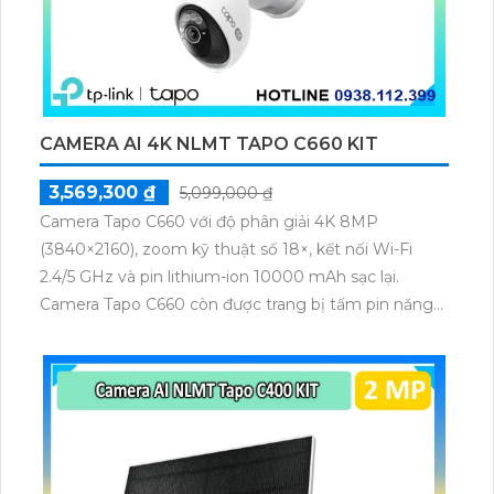
CAMERA AI 4K NLMT TAPO C660 KIT
3,569,300 ₫
5,099,000 ₫
Camera Tapo C660 với độ phân giải 4K 8MP
(3840×2160), zoom kỹ thuật số 18×, kết nối Wi-Fi
2.4/5 GHz và pin lithium-ion 10000 mAh sạc lại.
Camera Tapo C660 còn được trang bị tấm pin năng
lượng mặt trời 5.2V 2.5W, tích hợp AI phát hiện người,
thú cưng, phương tiện, lưu trữ thẻ microSD tối đa 512
GB.