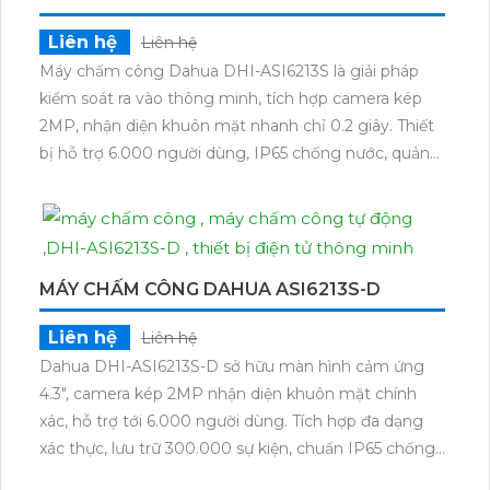
Liên hệ
Liên hệ
Máy chấm công Dahua DHI-ASI6213S là giải pháp
kiểm soát ra vào thông minh, tích hợp camera kép
2MP, nhận diện khuôn mặt nhanh chỉ 0.2 giây. Thiết
bị hỗ trợ 6.000 người dùng, IP65 chống nước, quản
lý dễ dàng từ xa – lý tưởng cho văn phòng, tòa nhà,
bệnh viện và nhà máy.
MÁY CHẤM CÔNG DAHUA ASI6213S-D
Liên hệ
Liên hệ
Dahua DHI-ASI6213S-D sở hữu màn hình cảm ứng
4.3", camera kép 2MP nhận diện khuôn mặt chính
xác, hỗ trợ tới 6.000 người dùng. Tích hợp đa dạng
xác thực, lưu trữ 300.000 sự kiện, chuẩn IP65 chống
nước, kết nối mạnh mẽ qua TCP/IP, ONVIF, phù hợp