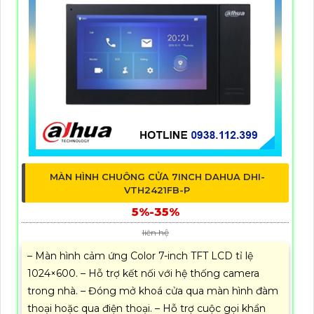
MÀN HÌNH CHUÔNG CỬA 7INCH DAHUA DHI-
VTH2421FB-P
5%-35%
liên hệ
– Màn hình cảm ứng Color 7-inch TFT LCD tỉ lệ
1024×600. – Hỗ trợ kết nối với hệ thống camera
trong nhà. – Đóng mở khoá cửa qua màn hình đàm
thoại hoặc qua điện thoại. – Hỗ trợ cuộc gọi khẩn