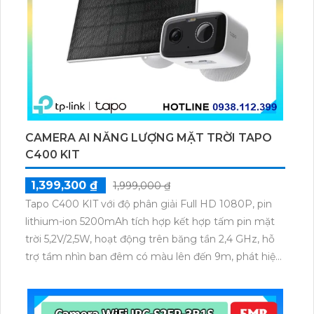
CAMERA AI NĂNG LƯỢNG MẶT TRỜI TAPO
C400 KIT
1,399,300 ₫
1,999,000 ₫
Tapo C400 KIT với độ phân giải Full HD 1080P, pin
lithium-ion 5200mAh tích hợp kết hợp tấm pin mặt
trời 5,2V/2,5W, hoạt động trên băng tần 2,4 GHz, hỗ
trợ tầm nhìn ban đêm có màu lên đến 9m, phát hiện
chuyển động và con người bằng AI, đồng thời lưu trữ
dữ liệu qua thẻ microSD lên đến 512GB.