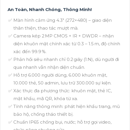
An Toàn, Nhanh Chóng, Thông Minh!
Màn hình cảm ứng 4.3″ (272×480) – giao diện
thân thiện, thao tác mượt mà.
Camera kép 2 MP CMOS + IR + DWDR – nhận
diện khuôn mặt chính xác từ 0.3 – 1.5 m, độ chính
xác đến 99.9 %.
Phản hồi siêu nhanh chỉ 0.2 giây (1:N), dù người đi
qua nhanh vẫn nhận diện chuẩn.
Hỗ trợ 6.000 người dùng, 6.000 khuôn mặt,
10.000 thẻ, 50 admin, lưu trữ 300.000 sự kiện.
Xác thực đa phương thức: khuôn mặt, thẻ IC,
mật khẩu, mã QR, khóa từ xa.
Tính năng thông minh: phát hiện khẩu trang, mũ
bảo hộ, chống tháo thiết bị.
Chuẩn IP65 chống bụi, nước; hỗ trợ gọi video,
chức năng chuông cửa.