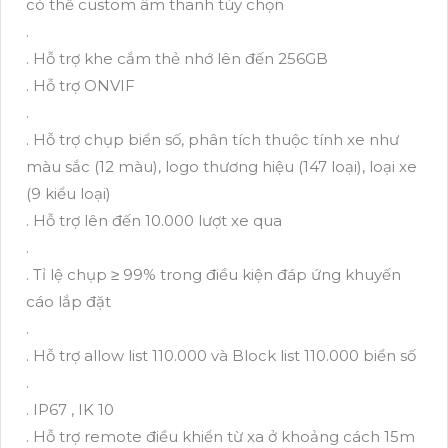
có thể custom âm thanh tùy chọn
.
. Hỗ trợ khe cắm thẻ nhớ lên đến 256GB
. Hỗ trợ ONVIF
.
. Hỗ trợ chụp biển số, phân tích thuộc tính xe như
màu sắc (12 màu), logo thương hiệu (147 loại), loại xe
(9 kiểu loại)
. Hỗ trợ lên đến 10.000 lượt xe qua
.
. Tỉ lệ chụp ≥ 99% trong điều kiện đáp ứng khuyến
cáo lắp đặt
.
. Hỗ trợ allow list 110.000 và Block list 110.000 biển số
.
. IP67 , IK 10
. Hỗ trợ remote điều khiển từ xa ở khoảng cách 15m