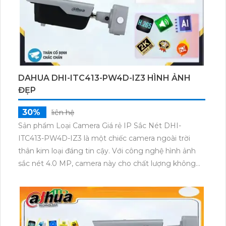
DAHUA DHI-ITC413-PW4D-IZ3 HÌNH ẢNH
ĐẸP
30%
liên hệ
Sản phẩm Loại Camera Giá rẻ IP Sắc Nét DHI-
ITC413-PW4D-IZ3 là một chiếc camera ngoài trời
thân kim loại đáng tin cậy. Với công nghệ hình ảnh
sắc nét 4.0 MP, camera này cho chất lượng không
đổi khi truyền qua công nghệ IP. Nó được thiết kế
đặc biệt dành cho hệ thống lớn, đảm bảo khả năng
giám sát hiệu quả.Camera này còn tích hợp chức
năng thu âm to rõ, cho phép bạn nghe rõ các âm