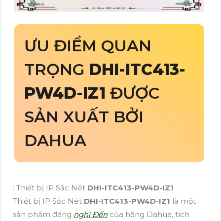
ƯU ĐIỂM QUAN
TRỌNG
DHI-ITC413-
PW4D-IZ1
ĐƯỢC
SẢN XUẤT BỞI
DAHUA
: Thiết bị IP Sắc Nét
DHI-ITC413-PW4D-IZ1
Thiết bị IP Sắc Nét
DHI-ITC413-PW4D-IZ1
là một
sản phẩm đáng
nghĩ Đến
của hãng Dahua, tích