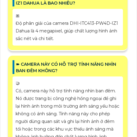
IZ1 DAHUA LÀ BAO NHIÊU?
🎀
Độ phân giải của camera DHI-ITC413-PW4D-IZ1
Dahua là 4 megapixel, giúp chất lượng hình ảnh
sắc nét và chi tiết.
➽ CAMERA NÀY CÓ HỖ TRỢ TÍNH NĂNG NHÌN
BAN ĐÊM KHÔNG?
🤝
Có, camera này hỗ trợ tính năng nhìn ban đêm.
Nó được trang bị công nghệ hồng ngoại để ghi
lại hình ảnh trong môi trường ánh sáng yếu hoặc
không có ánh sáng. Tính năng này cho phép
người dùng quan sát và ghi lại hình ảnh ở đêm
tối hoặc trong các khu vực thiếu ánh sáng mà
không ảnh hưởng đến chất lượng hình ảnh.