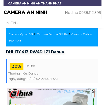
CAMERA AN NINH AN THÀNH PHÁT
CAMERA AN NINH
Hotline 0938.112.399
MENU
Camera Quan Sát
Camera Dahua Giá Rẻ
Camera Dahua
Zoom Xa
DHI-ITC413-PW4D-IZ1 Dahua
30%
liên hệ
Thương hiệu:
Dahua
Ngày đăng:
10/18/2023 9:44:21 AM