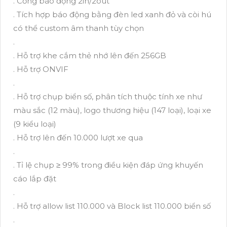
. Cổng báo động 2in/2out
. Tích hợp báo động bằng đèn led xanh đỏ và còi hú
có thể custom âm thanh tùy chọn
.
. Hỗ trợ khe cắm thẻ nhớ lên đến 256GB
. Hỗ trợ ONVIF
.
. Hỗ trợ chụp biển số, phân tích thuộc tính xe như
màu sắc (12 màu), logo thương hiệu (147 loại), loại xe
(9 kiểu loại)
. Hỗ trợ lên đến 10.000 lượt xe qua
.
. Tỉ lệ chụp ≥ 99% trong điều kiện đáp ứng khuyến
cáo lắp đặt
.
. Hỗ trợ allow list 110.000 và Block list 110.000 biển số
.