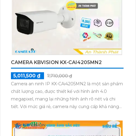
CAMERA KBVISION KX-CAI4205MN2
5,011,500 ₫
7,710,000 ₫
Camera an ninh IP KX-CAi4205MN2 là một sản phẩm
chất lượng cao, được thiết kế với hình ảnh 4.0
megapixel, mang lại những hình ảnh rõ nét và chi
tiết. Với mức giá rẻ, camera này cung cấp khả năng
xử lý hình ảnh thiếu sáng tốt, giúp bạn quan sát tốt
cả trong ban ngày và ban đêm. Camera được trang
bị công nghệ Hồng Ngoại SMD, giúp hình ảnh sáng