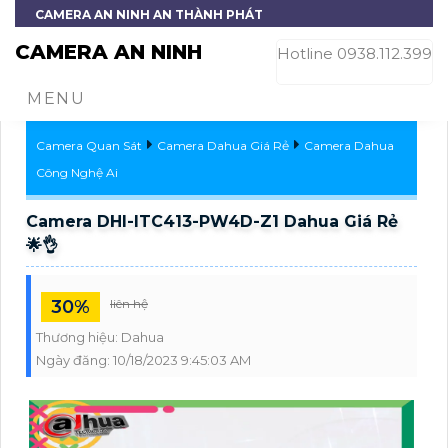
CAMERA AN NINH AN THÀNH PHÁT
CAMERA AN NINH
Hotline 0938.112.399
MENU
Camera Quan Sát
Camera Dahua Giá Rẻ
Camera Dahua
Công Nghệ Ai
Camera DHI-ITC413-PW4D-Z1 Dahua Giá Rẻ
🌟👌
30%
liên hệ
Thương hiệu:
Dahua
Ngày đăng:
10/18/2023 9:45:03 AM