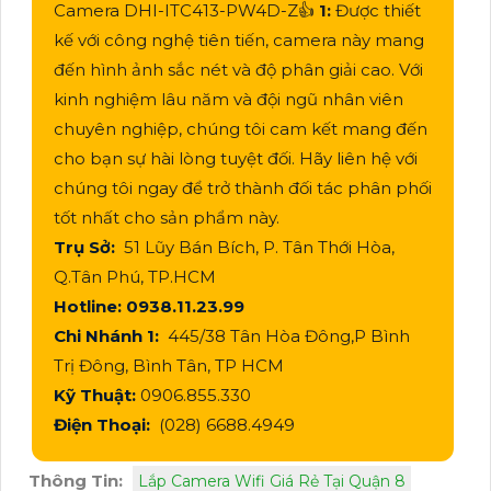
Camera DHI-ITC413-PW4D-Z👍
1:
Được thiết
kế với công nghệ tiên tiến, camera này mang
đến hình ảnh sắc nét và độ phân giải cao. Với
kinh nghiệm lâu năm và đội ngũ nhân viên
chuyên nghiệp, chúng tôi cam kết mang đến
cho bạn sự hài lòng tuyệt đối. Hãy liên hệ với
chúng tôi ngay để trở thành đối tác phân phối
tốt nhất cho sản phẩm này.
Trụ Sở:
51 Lũy Bán Bích, P. Tân Thới Hòa,
Q.Tân Phú, TP.HCM
Hotline: 0938.11.23.99
Chi Nhánh 1:
445/38 Tân Hòa Đông,P Bình
Trị Đông, Bình Tân, TP HCM
Kỹ Thuật:
0906.855.330
Điện Thoại:
(028) 6688.4949
Thông Tin:
Lắp Camera Wifi Giá Rẻ Tại Quận 8