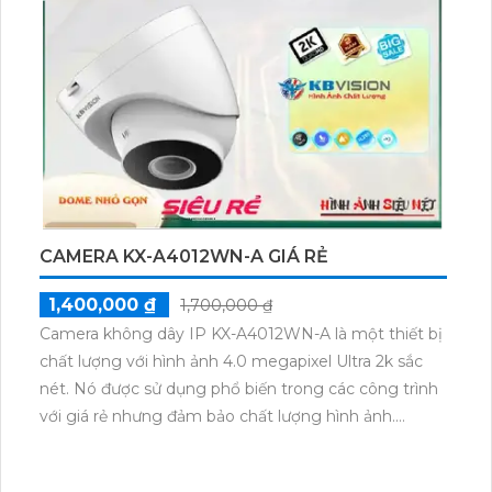
dạng bullet, thân kim loại cứng cáp, bền bỉ và chống
thời tiết xấu. Camera được trang bị công nghệ mới IP
POE, giúp kết nối và tích hợp nhiều hệ thống một
cách dễ dàng. Ngoài ra, camera còn tích hợp khả
năng công nghệ AI, giúp nhận dạng và phân loại đối
tượng một cách thông minh.
CAMERA KX-A4012WN-A GIÁ RẺ
1,400,000 ₫
1,700,000 ₫
Camera không dây IP KX-A4012WN-A là một thiết bị
chất lượng với hình ảnh 4.0 megapixel Ultra 2k sắc
nét. Nó được sử dụng phổ biến trong các công trình
với giá rẻ nhưng đảm bảo chất lượng hình ảnh.
Camera này cung cấp hình ảnh ban đêm rõ ràng với
công nghệ Hồng Ngoại thông minh, có khả năng