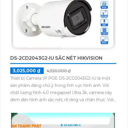
băng thông và tiết kiệm dung lượng lưu trữ. Đặc biệt,
với công nghệ Có Màu Ban Đêm, hình ảnh thiếu
sáng của camera trở nên rõ nét và sắc nét hơn bao
giờ hết. Bạn còn có thể xem ban đêm rõ hơn, giúp
tăng cường an ninh trong khi tiết kiệm năng
lượng.Với tiện ích CMOS, khi xem thiếu sáng Full
Color 30m Ban đêm, camera cho phép bạn xem
màn hình màu sắc giống như thấy ban ngày. Điều
DS-2CD2043G2-IU SẮC NÉT HIKVISION
này giúp có thể nhận dạng và ghi lại hình ảnh chất
lượng cao dễ dàng, đảm bảo an ninh tốt hơn cho
3,025,000 ₫
4,320,000 ₫
ngôi nhà hay công ty của bạn.
Thiết bị Camera IP POE DS-2CD2043G2-IU là một
sản phẩm đáng chú ý trong lĩnh vực hình ảnh. Với
chất lượng hình 4.0 megapixel Ultra 2k, camera này
đem đến hình ảnh sắc nét, rõ ràng và chân thực. Với
khả năng quan sát ban đêm, hồng ngoại 40m, nó
giúp bạn theo dõi và bảo vệ khu vực ngoài trời vào
ban đêm một cách dễ dàng. Camera có thiết kế