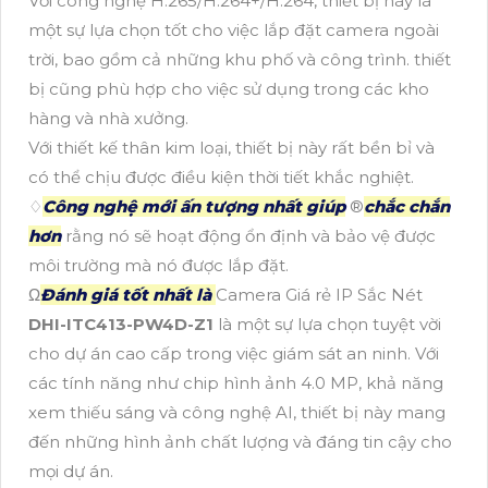
Với công nghệ H.265/H.264+/H.264, thiết bị này là
một sự lựa chọn tốt cho việc lắp đặt camera ngoài
trời, bao gồm cả những khu phố và công trình. thiết
bị cũng phù hợp cho việc sử dụng trong các kho
hàng và nhà xưởng.
Với thiết kế thân kim loại, thiết bị này rất bền bỉ và
có thể chịu được điều kiện thời tiết khắc nghiệt.
♢
Công nghệ mới ấn tượng nhất giúp
®️
chắc chắn
hơn
rằng nó sẽ hoạt động ổn định và bảo vệ được
môi trường mà nó được lắp đặt.
Ω
Đánh giá tốt nhất là
Camera Giá rẻ IP Sắc Nét
DHI-ITC413-PW4D-Z1
là một sự lựa chọn tuyệt vời
cho dự án cao cấp trong việc giám sát an ninh. Với
các tính năng như chip hình ảnh 4.0 MP, khả năng
xem thiếu sáng và công nghệ AI, thiết bị này mang
đến những hình ảnh chất lượng và đáng tin cậy cho
mọi dự án.