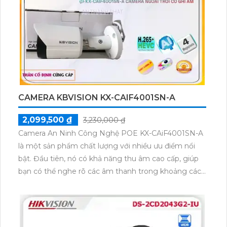
hơn và rõ ràng hơn. Sử dụng cảm biến Sony STARVIS
CMOS, camera cung cấp màu sắc trung thực và chất
lượng mở rộng. Với công nghệ IP, camera này có thể
truyền dữ liệu qua mạng và giúp bạn xem và quản lý
hình ảnh từ xa thông qua smartphone hoặc máy
tính. Camera an ninh IP KX-CAi4205MN2 là lựa chọn
tối ưu để đảm bảo an ninh và giám sát chất lượng.
CAMERA KBVISION KX-CAIF4001SN-A
2,099,500 ₫
3,230,000 ₫
Camera An Ninh Công Nghệ POE KX-CAiF4001SN-A
là một sản phẩm chất lượng với nhiều ưu điểm nổi
bật. Đầu tiên, nó có khả năng thu âm cao cấp, giúp
bạn có thể nghe rõ các âm thanh trong khoảng cách
xa. Ngoài ra, camera này còn có khả năng giám sát
qua điện thoại nhanh chóng, giúp bạn dễ dàng kiểm
soát mọi thứ từ xa.Camera này cũng được trang bị
công nghệ H.265+/H.265/H.264+/H.264, giúp giảm