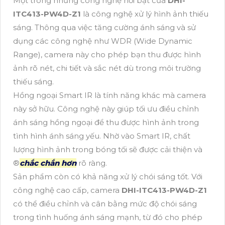
Một trong những công nghệ nổi bật của
DHI-
ITC413-PW4D-Z1
là công nghệ xử lý hình ảnh thiếu
sáng. Thông qua việc tăng cường ánh sáng và sử
dụng các công nghệ như WDR (Wide Dynamic
Range), camera này cho phép bạn thu được hình
ảnh rõ nét, chi tiết và sắc nét dù trong môi trường
thiếu sáng.
Hồng ngoại Smart IR là tính năng khác mà camera
này sở hữu. Công nghệ này giúp tối ưu điều chỉnh
ánh sáng hồng ngoại để thu được hình ảnh trong
tình hình ánh sáng yếu. Nhờ vào Smart IR, chất
lượng hình ảnh trong bóng tối sẽ được cải thiện và
®️
chắc chắn hơn
rõ ràng.
Sản phẩm còn có khả năng xử lý chói sáng tốt. Với
công nghệ cao cấp, camera
DHI-ITC413-PW4D-Z1
có thể điều chỉnh và cân bằng mức độ chói sáng
trong tình huống ánh sáng mạnh, từ đó cho phép