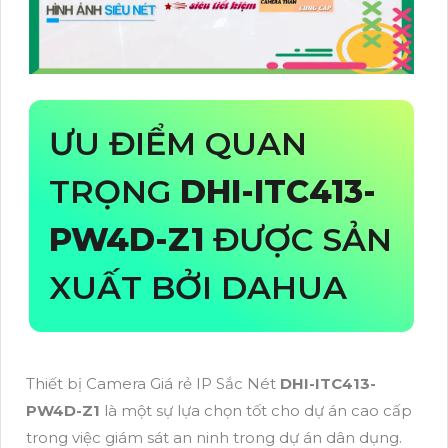
ƯU ĐIỂM QUAN
TRỌNG
DHI-ITC413-
PW4D-Z1
ĐƯỢC SẢN
XUẤT BỞI DAHUA
Thiết bị Camera Giá rẻ IP Sắc Nét
DHI-ITC413-
PW4D-Z1
là một sự lựa chọn tốt cho dự án cao cấp
trong việc giám sát an ninh trong dự án dân dụng.