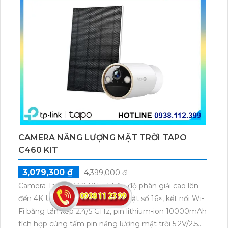
CAMERA NĂNG LƯỢNG MẶT TRỜI TAPO
C460 KIT
3,079,300 ₫
4,399,000 ₫
Camera Tapo C460 KIT sở hữu độ phân giải cao lên
đến 4K UHD 8MP, zoom kỹ thuật số 16×, kết nối Wi-
Fi băng tần kép 2.4/5 GHz, pin lithium-ion 10000mAh
tích hợp cùng tấm pin năng lượng mặt trời 5.2V/2.5W.