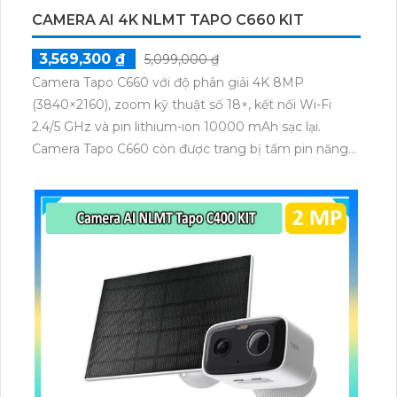
CAMERA AI 4K NLMT TAPO C660 KIT
3,569,300 ₫
5,099,000 ₫
Camera Tapo C660 với độ phân giải 4K 8MP
(3840×2160), zoom kỹ thuật số 18×, kết nối Wi-Fi
2.4/5 GHz và pin lithium-ion 10000 mAh sạc lại.
Camera Tapo C660 còn được trang bị tấm pin năng
lượng mặt trời 5.2V 2.5W, tích hợp AI phát hiện người,
thú cưng, phương tiện, lưu trữ thẻ microSD tối đa 512
GB.