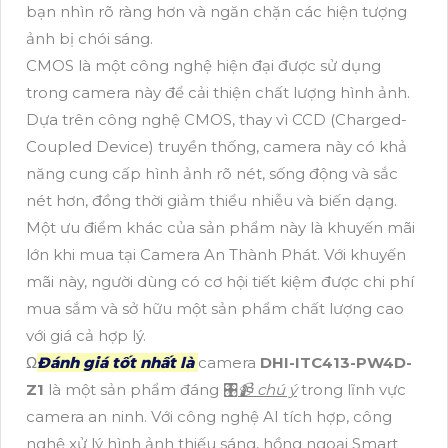
bạn nhìn rõ ràng hơn và ngăn chặn các hiện tượng
ảnh bị chói sáng.
CMOS là một công nghệ hiện đại được sử dụng
trong camera này để cải thiện chất lượng hình ảnh.
Dựa trên công nghệ CMOS, thay vì CCD (Charged-
Coupled Device) truyền thống, camera này có khả
năng cung cấp hình ảnh rõ nét, sống động và sắc
nét hơn, đồng thời giảm thiểu nhiễu và biến dạng.
Một ưu điểm khác của sản phẩm này là khuyến mãi
lớn khi mua tại Camera An Thành Phát. Với khuyến
mãi này, người dùng có cơ hội tiết kiệm được chi phí
mua sắm và sở hữu một sản phẩm chất lượng cao
với giá cả hợp lý.
Ω
Đánh giá tốt nhất là
camera
DHI-ITC413-PW4D-
Z1
là một sản phẩm đáng 🎛
📹 chú ý
trong lĩnh vực
camera an ninh. Với công nghệ AI tích hợp, công
nghệ xử lý hình ảnh thiếu sáng, hồng ngoại Smart