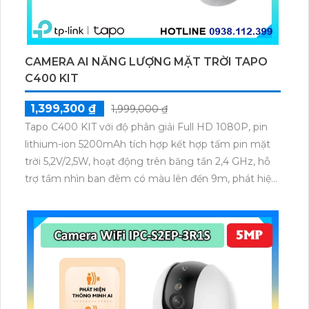
CAMERA AI NĂNG LƯỢNG MẶT TRỜI TAPO
C400 KIT
1,399,300 ₫
1,999,000 ₫
Tapo C400 KIT với độ phân giải Full HD 1080P, pin
lithium-ion 5200mAh tích hợp kết hợp tấm pin mặt
trời 5,2V/2,5W, hoạt động trên băng tần 2,4 GHz, hỗ
trợ tầm nhìn ban đêm có màu lên đến 9m, phát hiện
chuyển động và con người bằng AI, đồng thời lưu trữ
dữ liệu qua thẻ microSD lên đến 512GB.