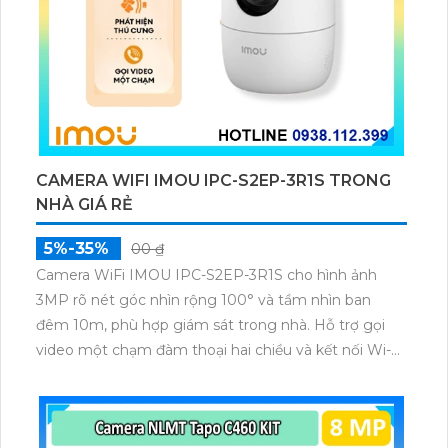
CAMERA WIFI IMOU IPC-S2EP-3R1S TRONG
NHÀ GIÁ RẺ
5%-35%
00 ₫
Camera WiFi IMOU IPC-S2EP-3R1S cho hình ảnh
3MP rõ nét góc nhìn rộng 100° và tầm nhìn ban
đêm 10m, phù hợp giám sát trong nhà. Hỗ trợ gọi
video một chạm đàm thoại hai chiều và kết nối Wi-Fi
ổn định giúp quan sát từ xa. Lưu trữ linh hoạt qua thẻ
microSD tối đa 256GB hoặc lưu đám mây dễ lắp đặt
cho gia đình và văn phòng nhỏ.