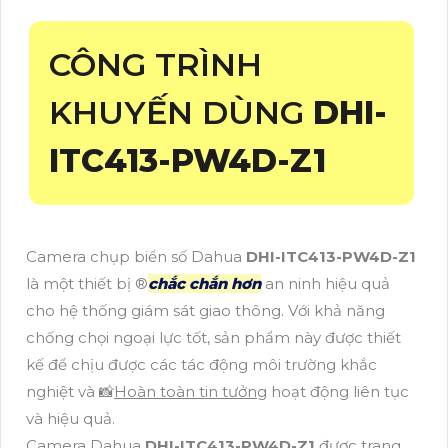
CÔNG TRÌNH
KHUYẾN DÙNG
DHI-
ITC413-PW4D-Z1
Camera chụp biển số Dahua
DHI-ITC413-PW4D-Z1
là một thiết bị ®️
chắc chắn hơn
an ninh hiệu quả
cho hệ thống giám sát giao thông. Với khả năng
chống chọi ngoại lực tốt, sản phẩm này được thiết
kế để chịu được các tác động môi trường khắc
nghiệt và 📸
Hoàn toàn tin tưởng
hoạt động liên tục
và hiệu quả.
Camera Dahua
DHI-ITC413-PW4D-Z1
được trang