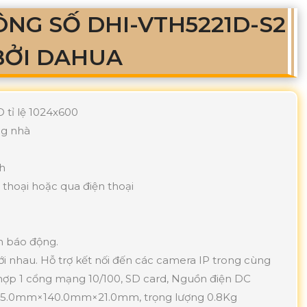
ÔNG SỐ DHI-VTH5221D-S2
BỞI DAHUA
 tỉ lệ 1024x600
ng nhà
nh
hoại hoặc qua điện thoại
n báo động.
 với nhau. Hỗ trợ kết nối đến các camera IP trong cùng
 hợp 1 cổng mạng 10/100, SD card, Nguồn điện DC
215.0mm×140.0mm×21.0mm, trọng lượng 0.8Kg