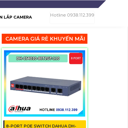
Hotline 0938.112.399
N LẮP CAMERA
CAMERA GIÁ RẺ KHUYẾN MÃI
8-PORT POE SWITCH DAHUA DH-