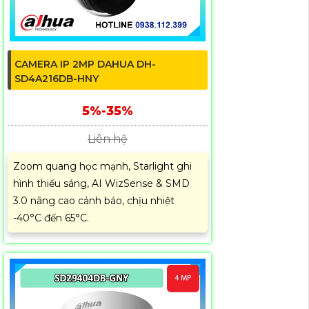
CAMERA IP 2MP DAHUA DH-
SD4A216DB-HNY
5%-35%
Liên hệ
Zoom quang học mạnh, Starlight ghi
hình thiếu sáng, AI WizSense & SMD
3.0 nâng cao cảnh báo, chịu nhiệt
-40°C đến 65°C.