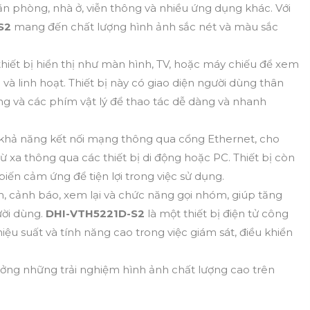
ăn phòng, nhà ở, viễn thông và nhiều ứng dụng khác. Với
-S2
mang đến chất lượng hình ảnh sắc nét và màu sắc
thiết bị hiển thị như màn hình, TV, hoặc máy chiếu để xem
và linh hoạt. Thiết bị này có giao diện người dùng thân
ứng và các phím vật lý để thao tác dễ dàng và nhanh
khả năng kết nối mạng thông qua cổng Ethernet, cho
từ xa thông qua các thiết bị di động hoặc PC. Thiết bị còn
ến cảm ứng để tiện lợi trong việc sử dụng.
m, cảnh báo, xem lại và chức năng gọi nhóm, giúp tăng
ười dùng.
DHI-VTH5221D-S2
là một thiết bị điện tử công
ệu suất và tính năng cao trong việc giám sát, điều khiển
ưởng những trải nghiệm hình ảnh chất lượng cao trên