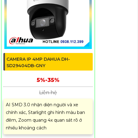
CAMERA IP 4MP DAHUA DH-
SD29404DB-GNY
5%-35%
Liên hệ
AI SMD 3.0 nhận diện người và xe
chính xác, Starlight ghi hình màu ban
đêm, Zoom quang 4x quan sát rõ ở
nhiều khoảng cách