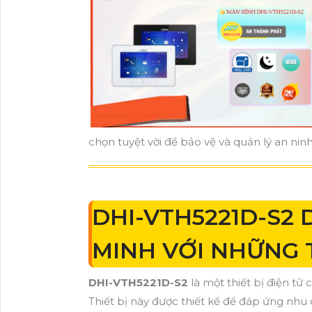
chọn tuyệt vời để bảo vệ và quản lý an nin
DHI-VTH5221D-S2 
MINH VỚI NHỮNG 
DHI-VTH5221D-S2
là một thiết bị điện t
Thiết bị này được thiết kế để đáp ứng nhu 