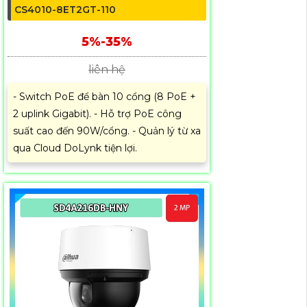
CS4010-8ET2GT-110
5%-35%
liên hệ
- Switch PoE để bàn 10 cổng (8 PoE +
2 uplink Gigabit). - Hỗ trợ PoE công
suất cao đến 90W/cổng. - Quản lý từ xa
qua Cloud DoLynk tiện lợi.