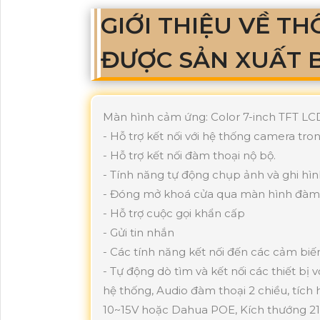
GIỚI THIỆU VỀ TH
ĐƯỢC SẢN XUẤT 
Màn hình cảm ứng: Color 7-inch TFT LCD
- Hỗ trợ kết nối với hệ thống camera tro
- Hỗ trợ kết nối đàm thoại nộ bộ.
- Tính năng tự động chụp ảnh và ghi hì
- Đóng mở khoá cửa qua màn hình đàm t
- Hỗ trợ cuộc gọi khẩn cấp
- Gửi tin nhắn
- Các tính năng kết nối đến các cảm biế
- Tự động dò tìm và kết nối các thiết bị
hệ thống, Audio đàm thoại 2 chiều, tích
10~15V hoặc Dahua POE, Kích thướng 