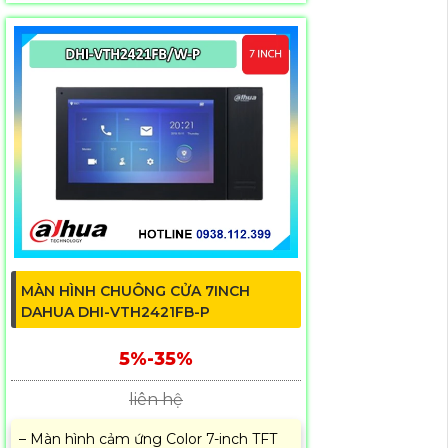
MÀN HÌNH CHUÔNG CỬA 7INCH
DAHUA DHI-VTH2421FB-P
5%-35%
liên hệ
– Màn hình cảm ứng Color 7-inch TFT