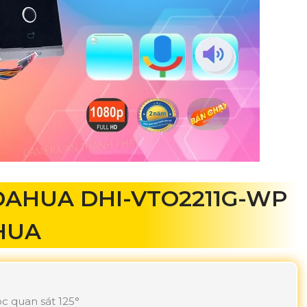
DAHUA DHI-VTO2211G-WP
HUA
c quan sát 125°