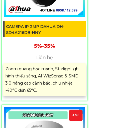
CAMERA IP 2MP DAHUA DH-
SD4A216DB-HNY
5%-35%
Liên hệ
Zoom quang học mạnh, Starlight ghi
hình thiếu sáng, AI WizSense & SMD
3.0 nâng cao cảnh báo, chịu nhiệt
-40°C đến 65°C.