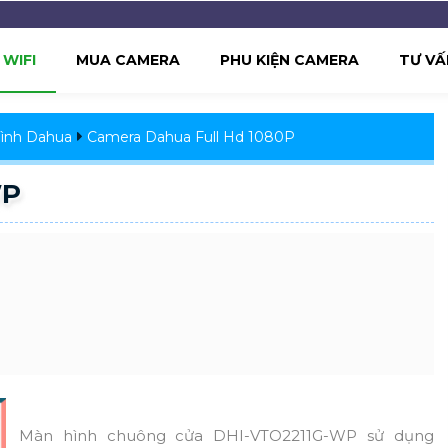
WIFI
MUA CAMERA
PHU KIỆN CAMERA
TƯ VẤ
ình Dahua
Camera Dahua Full Hd 1080P
WP
Màn hình chuông cửa DHI-VTO2211G-WP sử dụng