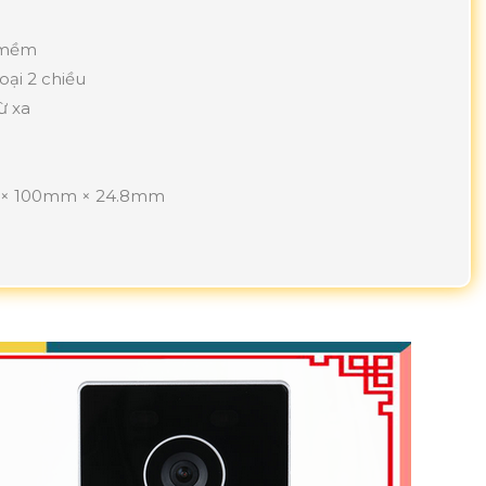
n mềm
oại 2 chiều
ừ xa
m × 100mm × 24.8mm