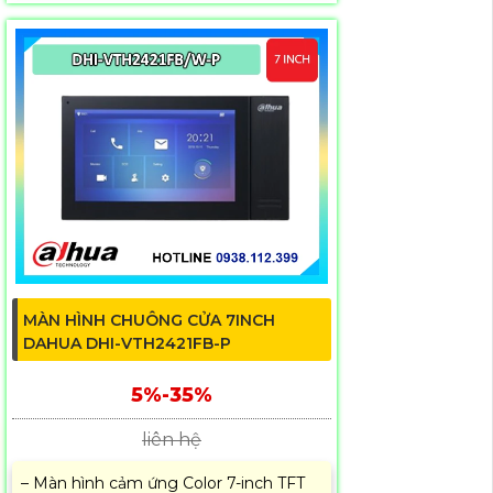
MÀN HÌNH CHUÔNG CỬA 7INCH
DAHUA DHI-VTH2421FB-P
5%-35%
liên hệ
– Màn hình cảm ứng Color 7-inch TFT