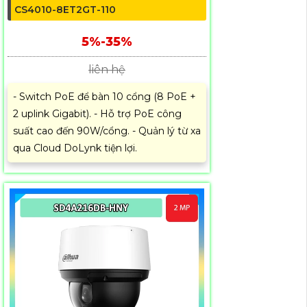
CS4010-8ET2GT-110
5%-35%
liên hệ
- Switch PoE để bàn 10 cổng (8 PoE +
2 uplink Gigabit). - Hỗ trợ PoE công
suất cao đến 90W/cổng. - Quản lý từ xa
qua Cloud DoLynk tiện lợi.