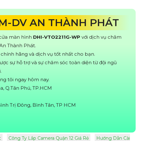
TM-DV AN THÀNH PHÁT
 cửa màn hình
DHI-VTO2211G-WP
với dịch vụ chăm
 An Thành Phát.
hính hãng và dịch vụ tốt nhất cho bạn.
ợc sự hỗ trợ và sự chăm sóc toàn diện từ đội ngũ
.
úng tôi ngay hôm nay.
Hòa, Q.Tân Phú, TP.HCM
ình Trị Đông, Bình Tân, TP HCM
t
Công Ty Lắp Camera Quận 12 Giá Rẻ
Hướng Dẫn Cài