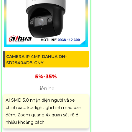
CAMERA IP 4MP DAHUA DH-
SD29404DB-GNY
5%-35%
Liên hệ
AI SMD 3.0 nhận diện người và xe
chính xác, Starlight ghi hình màu ban
đêm, Zoom quang 4x quan sát rõ ở
nhiều khoảng cách