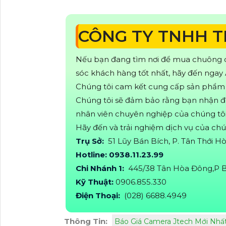
CÔNG TY TNHH 
Nếu bạn đang tìm nơi để mua chuông
sóc khách hàng tốt nhất, hãy đến ngay
Chúng tôi cam kết cung cấp sản phẩm c
Chúng tôi sẽ đảm bảo rằng bạn nhận đư
nhân viên chuyên nghiệp của chúng tôi
Hãy đến và trải nghiệm dịch vụ của ch
Trụ Sở:
51 Lũy Bán Bích, P. Tân Thới 
Hotline: 0938.11.23.99
Chi Nhánh 1:
445/38 Tân Hòa Đông,P B
Kỹ Thuật:
0906.855.330
Điện Thoại:
(028) 6688.4949
Thông Tin:
Báo Giá Camera Jtech Mới Nhấ