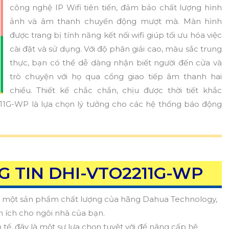
công nghệ IP Wifi tiên tiến, đảm bảo chất lượng hình
ảnh và âm thanh chuyển động mượt mà. Màn hình
được trang bị tính năng kết nối wifi giúp tối ưu hóa việc
cài đặt và sử dụng. Với độ phân giải cao, màu sắc trung
thực, bạn có thể dễ dàng nhận biết người đến cửa và
trò chuyện với họ qua cổng giao tiếp âm thanh hai
chiều. Thiết kế chắc chắn, chịu được thời tiết khắc
1G-WP là lựa chọn lý tưởng cho các hệ thống báo động
 TIN DHI-VTO2211G-WP
là một sản phẩm chất lượng của hãng Dahua Technology,
n ích cho ngôi nhà của bạn.
nh tế, đây là một sự lựa chọn tuyệt vời để nâng cấp hệ