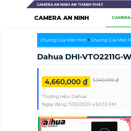
CAMERA AN NINH AN THÀNH PHÁT
CAMERA AN NINH
CAMERA 
Chuông Cửa Màn Hình
Chuông Cửa Màn H
Dahua DHI-VTO2211G-
5,340,000 ₫
4,660,000 ₫
Thương hiệu:
Dahua
Ngày đăng:
11/25/2023 4:50:33 PM