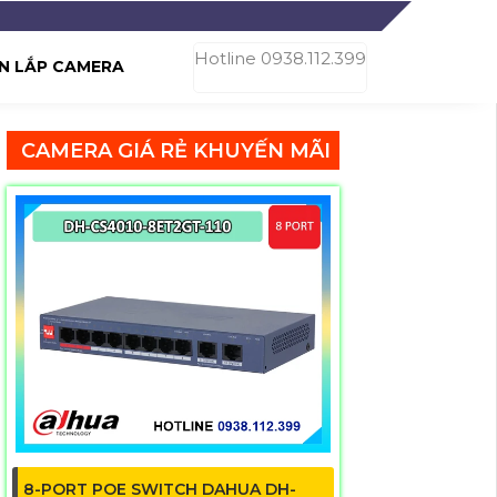
Hotline 0938.112.399
N LẮP CAMERA
CAMERA GIÁ RẺ KHUYẾN MÃI
8-PORT POE SWITCH DAHUA DH-