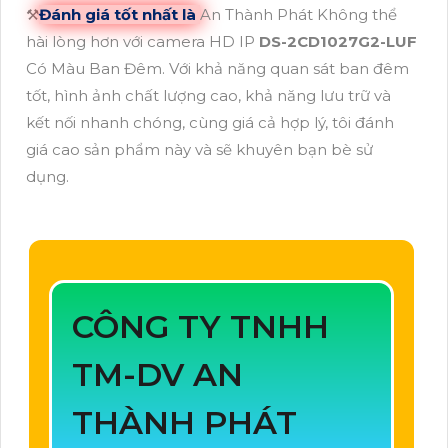
⚒
Đánh giá tốt nhất là
An Thành Phát Không thể
hài lòng hơn với camera HD IP
DS-2CD1027G2-LUF
Có Màu Ban Đêm. Với khả năng quan sát ban đêm
tốt, hình ảnh chất lượng cao, khả năng lưu trữ và
kết nối nhanh chóng, cùng giá cả hợp lý, tôi đánh
giá cao sản phẩm này và sẽ khuyên bạn bè sử
dụng.
CÔNG TY TNHH
TM-DV AN
THÀNH PHÁT