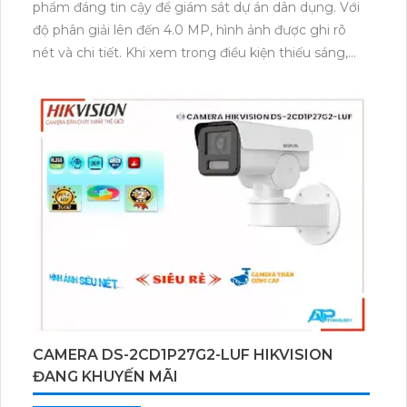
phẩm đáng tin cậy để giám sát dự án dân dụng. Với
độ phân giải lên đến 4.0 MP, hình ảnh được ghi rõ
nét và chi tiết. Khi xem trong điều kiện thiếu sáng,
camera tự động chuyển sang chế độ Full Color trong
khoảng cách 30m, cho phép quan sát màu sắc sáng
đẹp mọi lúc.Với công nghệ IP, camera DS-
2CD1P47G2-LUF đảm bảo hình ảnh sắc nét và chất
lượng. Đặc biệt, camera này còn có khả năng quan
sát ban đêm với màu sắc, giúp dễ dàng xác định đối
tượng trong tình huống tối quan trọng.Với thân kim
loại chắc chắn, camera này rất phù hợp để lắp đặt
trong nhà xưởng hoặc các môi trường công nghiệp
khác. Ngoài ra, camera còn tích hợp công nghệ AI
cho phép chống trộm hiệu quả, giúp bảo vệ tài sản
và an ninh cho dự án.
CAMERA DS-2CD1P27G2-LUF HIKVISION
ĐANG KHUYẾN MÃI