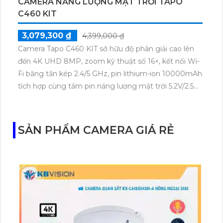
CAMERA NĂNG LƯỢNG MẶT TRỜI TAPO
C460 KIT
3,079,300 ₫
4,399,000 ₫
Camera Tapo C460 KIT sở hữu độ phân giải cao lên
đến 4K UHD 8MP, zoom kỹ thuật số 16×, kết nối Wi-
Fi băng tần kép 2.4/5 GHz, pin lithium-ion 10000mAh
tích hợp cùng tấm pin năng lượng mặt trời 5.2V/2.5W.
Tapo C460 KIT cũng hỗ trợ quan sát ban đêm màu
với cảm biến Starlight, tầm nhìn lên đến 15 m.
SẢN PHẨM CAMERA GIÁ RẺ