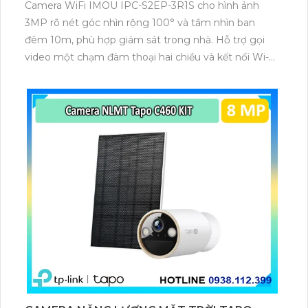
Camera WiFi IMOU IPC-S2EP-3R1S cho hình ảnh
3MP rõ nét góc nhìn rộng 100° và tầm nhìn ban
đêm 10m, phù hợp giám sát trong nhà. Hỗ trợ gọi
video một chạm đàm thoại hai chiều và kết nối Wi-Fi
ổn định giúp quan sát từ xa. Lưu trữ linh hoạt qua thẻ
microSD tối đa 256GB hoặc lưu đám mây dễ lắp đặt
cho gia đình và văn phòng nhỏ.