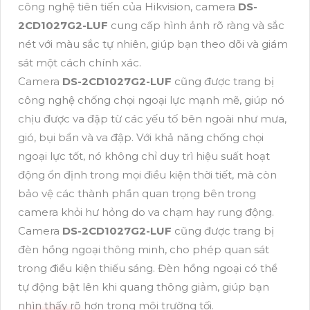
công nghệ tiên tiến của Hikvision, camera
DS-
2CD1027G2-LUF
cung cấp hình ảnh rõ ràng và sắc
nét với màu sắc tự nhiên, giúp bạn theo dõi và giám
sát một cách chính xác.
Camera
DS-2CD1027G2-LUF
cũng được trang bị
công nghệ chống chọi ngoại lực mạnh mẽ, giúp nó
chịu được va đập từ các yếu tố bên ngoài như mưa,
gió, bụi bẩn và va đập. Với khả năng chống chọi
ngoại lực tốt, nó không chỉ duy trì hiệu suất hoạt
động ổn định trong mọi điều kiện thời tiết, mà còn
bảo vệ các thành phần quan trọng bên trong
camera khỏi hư hỏng do va chạm hay rung động.
Camera
DS-2CD1027G2-LUF
cũng được trang bị
đèn hồng ngoại thông minh, cho phép quan sát
trong điều kiện thiếu sáng. Đèn hồng ngoại có thể
tự động bật lên khi quang thông giảm, giúp bạn
nhìn thấy rõ hơn trong môi trường tối.