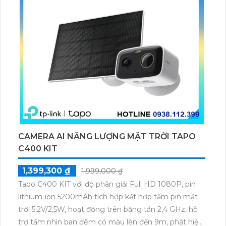
CAMERA AI NĂNG LƯỢNG MẶT TRỜI TAPO
C400 KIT
1,399,300 ₫
1,999,000 ₫
Tapo C400 KIT với độ phân giải Full HD 1080P, pin
lithium-ion 5200mAh tích hợp kết hợp tấm pin mặt
trời 5,2V/2,5W, hoạt động trên băng tần 2,4 GHz, hỗ
trợ tầm nhìn ban đêm có màu lên đến 9m, phát hiện