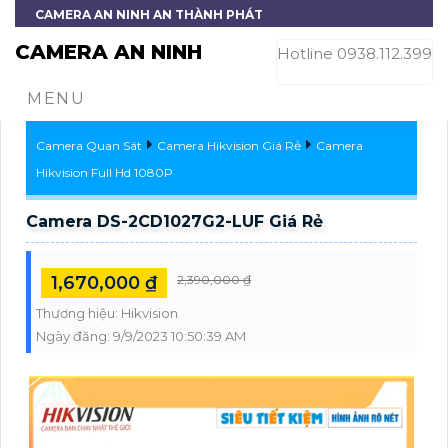
CAMERA AN NINH AN THÀNH PHÁT
CAMERA AN NINH
Hotline 0938.112.399
MENU
Camera Quan Sát
Camera Hikvision Giá Rẻ
Camera
Hikvision Full Hd 1080P
Camera DS-2CD1027G2-LUF Giá Rẻ
1,670,000 ₫
2,390,000 ₫
Thương hiệu:
Hikvision
Ngày đăng:
9/9/2023 10:50:39 AM