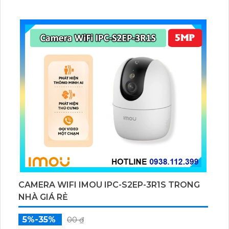
chuyển động và con người bằng AI, đồng thời lưu trữ
dữ liệu qua thẻ microSD lên đến 512GB.
CAMERA WIFI IMOU IPC-S2EP-3R1S TRONG
NHÀ GIÁ RẺ
5%-35%
00 ₫