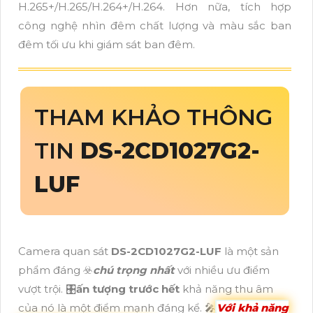
H.265+/H.265/H.264+/H.264. Hơn nữa, tích hợp
công nghệ nhìn đêm chất lượng và màu sắc ban
đêm tối ưu khi giám sát ban đêm.
THAM KHẢO THÔNG
TIN
DS-2CD1027G2-
LUF
Camera quan sát
DS-2CD1027G2-LUF
là một sản
phẩm đáng ☣️
chú trọng nhất
với nhiều ưu điểm
vượt trội. 🎛
ấn tượng trước hết
khả năng thu âm
của nó là một điểm mạnh đáng kể. 🎤
Với khả năng