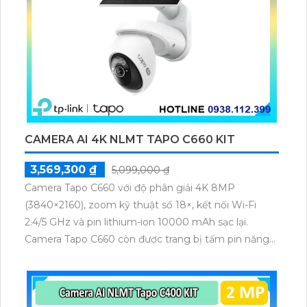
CAMERA AI 4K NLMT TAPO C660 KIT
3,569,300 ₫
5,099,000 ₫
Camera Tapo C660 với độ phân giải 4K 8MP
(3840×2160), zoom kỹ thuật số 18×, kết nối Wi-Fi
2.4/5 GHz và pin lithium-ion 10000 mAh sạc lại.
Camera Tapo C660 còn được trang bị tấm pin năng
lượng mặt trời 5.2V 2.5W, tích hợp AI phát hiện người,
thú cưng, phương tiện, lưu trữ thẻ microSD tối đa 512
GB.