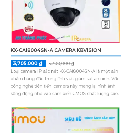
KX-CAI8004SN-A CAMERA KBVISION
3,705,000 ₫
5,700,000 ₫
Loại camera IP sắc nét KX-CAi8004SN-A là một sản
phẩm hàng đầu trong lĩnh vực giám sát an ninh. Với
công nghệ tiên tiến, camera này mang lại hình ảnh
sống động nhờ vào cảm biến CMOS chất lượng cao
và khả năng xem ban đêm với hồng ngoại lên tới
30m. Chất lượng hình ảnh 8.0 MP giúp phân biệt
người dễ dàng. Đặc biệt, tính năng Starlight cải thiện
khả năng quan sát trong điều kiện ánh sáng yếu và
tạo nên những hình ảnh chất lượng tuyệt vời.