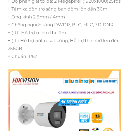
+ Độ phân giải tối đa: 2 Megapixel (1920x1080)25fps
+ Tầm xa đèn trợ sáng ban đêm lên đến 30m
+ Ống kính 2.8mm / 4mm
+ Chống ngược sáng DWDR, BLC, HLC, 3D DNR
+ (-U) Hỗ trợ micro thu âm
+ (-F) Hỗ trợ nút reset cứng, Hỗ trợ thẻ nhớ lên đến
256GB
+ Chuẩn IP67