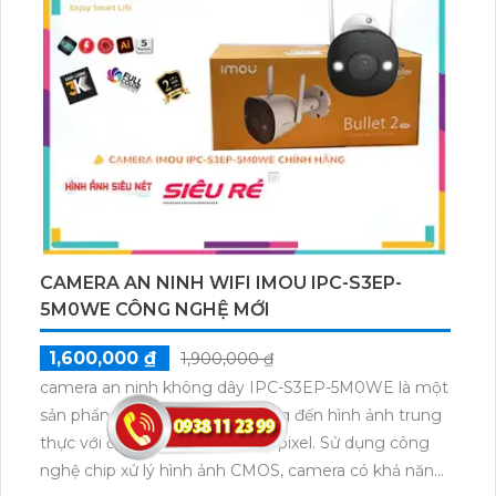
gọn và dễ lắp đặt, camera IPC-S3EP-3M0WE là sự
lựa chọn hoàn hảo cho việc theo dõi và kiểm soát an
ninh mọi lúc, mọi nơi.
CAMERA AN NINH WIFI IMOU IPC-S3EP-
5M0WE CÔNG NGHỆ MỚI
1,600,000 ₫
1,900,000 ₫
camera an ninh không dây IPC-S3EP-5M0WE là một
sản phẩm chất lượng cao, mang đến hình ảnh trung
thực với độ phân giải 5.0 megapixel. Sử dụng công
nghệ chip xử lý hình ảnh CMOS, camera có khả năng