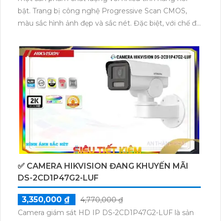
bật. Trang bị công nghệ Progressive Scan CMOS,
màu sắc hình ảnh đẹp và sắc nét. Đặc biệt, với chế độ
Full Color 30m, camera cho hình ảnh ban đêm sáng
đẹp, giám sát màu sắc 24/24. Thiết bị này có ứng
dụng IP cho xử lý hình ảnh đẹp với độ nét 2.0 MP và
tiết kiệm băng thông với các công nghệ
H.265+/H.265/H.264+/H.264. Hơn nữa, tích hợp công
nghệ nhìn đêm chất lượng và màu sắc ban đêm tối
ưu khi giám sát ban đêm.
✅ CAMERA HIKVISION ĐANG KHUYẾN MÃI
DS-2CD1P47G2-LUF
3,350,000 ₫
4,770,000 ₫
Camera giám sát HD IP DS-2CD1P47G2-LUF là sản