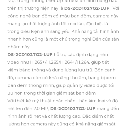
Một trong những thiết bị camera an ninh hàng đầu
trên thị trường hiện nay là
DS-2CD1027G2-LUF
. Với
công nghệ ban đêm có màu ban đêm, camera này
mang lại chất lượng ảnh tốt mọi lúc, đặc biệt là
trong điều kiện ánh sáng yếu. Khả năng tải hình ảnh
nhanh hơn cũng là một chú trọng nghĩ Đến của sản
phẩm này.
DS-2CD1027G2-LUF
hỗ trợ các định dạng nén
video như H.265+/H.265/H.264+/H.264, giúp tiết
kiệm băng thông và dung lượng lưu trữ. Bên cạnh
đó, camera còn có khả năng thu âm, trang bị xem
ban đêm thông minh, giúp quản lý video được tối
ưu hơn trong thời gian giám sát ban đêm.
Với thiết kế mỹ thuật chắc chắn, thân kim loại và độ
nét lên đến 2.0 MP,
DS-2CD1027G2-LUF
mang đến
hình ảnh rõ nét và chất lượng cao. Đặc điểm chất
lượng hơn camera này cũng có khả năng giám sát