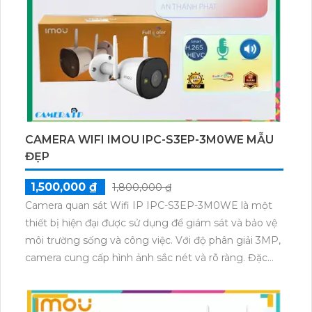
CAMERA WIFI IMOU IPC-S3EP-3M0WE MẪU
ĐẸP
1,500,000 ₫
1,800,000 ₫
Camera quan sát Wifi IP IPC-S3EP-3M0WE là một
thiết bị hiện đại được sử dụng để giám sát và bảo vệ
môi trường sống và công việc. Với độ phân giải 3MP,
camera cung cấp hình ảnh sắc nét và rõ ràng. Đặc
biệt, camera được tích hợp công nghệ Wifi cho phép
người dùng dễ dàng kết nối và xem trực tiếp từ xa
thông qua smartphone hoặc máy tính. Thiết kế nhỏ