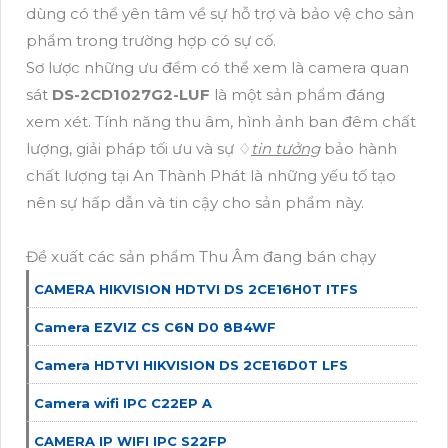
dùng có thể yên tâm về sự hỗ trợ và bảo vệ cho sản
phẩm trong trường hợp có sự cố.
Sơ lược những ưu đểm có thể xem là camera quan
sát
DS-2CD1027G2-LUF
là một sản phẩm đáng
xem xét. Tính năng thu âm, hình ảnh ban đêm chất
lượng, giải pháp tối ưu và sự ♢
tin tưởng
bảo hành
chất lượng tại An Thành Phát là những yếu tố tạo
nên sự hấp dẫn và tin cậy cho sản phẩm này.
Đề xuất các sản phẩm Thu Âm đang bán chạy
CAMERA HIKVISION HDTVI DS 2CE16H0T ITFS
Camera EZVIZ CS C6N D0 8B4WF
Camera HDTVI HIKVISION DS 2CE16D0T LFS
Camera wifi IPC C22EP A
CAMERA IP WIFI IPC S22FP