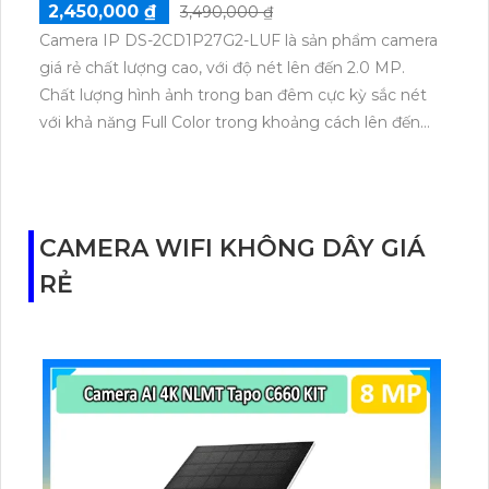
2,450,000 ₫
3,490,000 ₫
Camera IP DS-2CD1P27G2-LUF là sản phẩm camera
giá rẻ chất lượng cao, với độ nét lên đến 2.0 MP.
Chất lượng hình ảnh trong ban đêm cực kỳ sắc nét
với khả năng Full Color trong khoảng cách lên đến
30m, giúp hình ảnh ban đêm sáng như ban ngày.
Camera này thích hợp cho dự án dân dụng sử dụng
công nghệ mới nhất IP, đồng thời cũng phù hợp với
các công trình lớn. Camera DS-2CD1P27G2-LUF có
CAMERA WIFI KHÔNG DÂY GIÁ
khả năng tự nhận màu ban đêm, đáp ứng nhu cầu
RẺ
giám sát trong các xưởng sản xuất, kho hàng và nhà
xưởng. Với thân kim loại, camera này cũng có ưu
điểm chống nước, đảm bảo độ bền và ổn định trong
môi trường khắc nghiệt.