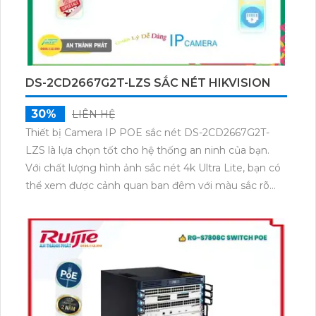
DS-2CD2667G2T-LZS SẮC NÉT HIKVISION
30%
LIÊN HỆ
Thiết bị Camera IP POE sắc nét DS-2CD2667G2T-
LZS là lựa chọn tốt cho hệ thống an ninh của bạn.
Với chất lượng hình ảnh sắc nét 4k Ultra Lite, bạn có
thể xem được cảnh quan ban đêm với màu sắc rõ
ràng như ban ngày trong khoảng cách 60m. Thiết bị
này được trang bị công nghệ IP POE để truyền tải
dữ liệu một cách ổn định mà không giảm chất lượng.
Camera có thân kim loại chống nước, chống bụi, phù
hợp cho môi trường làm việc khắc nghiệt như xưởng
sản xuất.