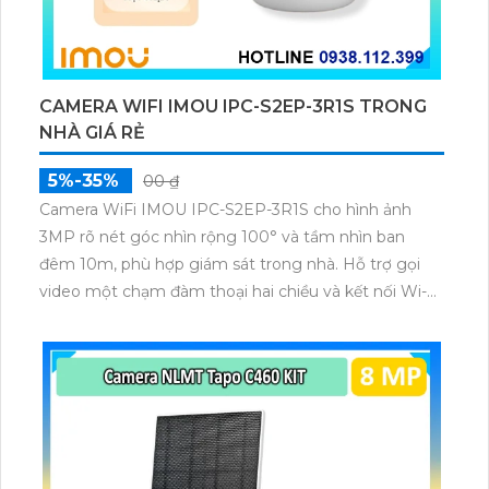
CAMERA WIFI IMOU IPC-S2EP-3R1S TRONG
NHÀ GIÁ RẺ
5%-35%
00 ₫
Camera WiFi IMOU IPC-S2EP-3R1S cho hình ảnh
3MP rõ nét góc nhìn rộng 100° và tầm nhìn ban
đêm 10m, phù hợp giám sát trong nhà. Hỗ trợ gọi
video một chạm đàm thoại hai chiều và kết nối Wi-Fi
ổn định giúp quan sát từ xa. Lưu trữ linh hoạt qua thẻ
microSD tối đa 256GB hoặc lưu đám mây dễ lắp đặt
cho gia đình và văn phòng nhỏ.