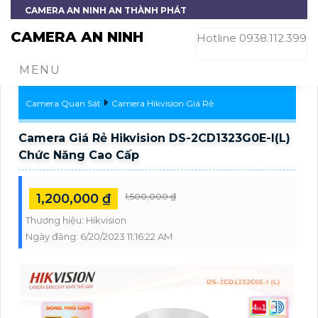
CAMERA AN NINH AN THÀNH PHÁT
CAMERA AN NINH
Hotline 0938.112.399
MENU
Camera Quan Sát
Camera Hikvision Giá Rẻ
Camera Giá Rẻ Hikvision DS-2CD1323G0E-I(L)
Chức Năng Cao Cấp
1,200,000 ₫
1,500,000 ₫
Thương hiệu:
Hikvision
Ngày đăng:
6/20/2023 11:16:22 AM