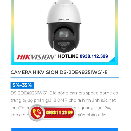
CAMERA HIKVISION DS-2DE4825IWG1-E
5%-35%
DS-2DE4825IWG1-E là dòng camera speed dome có
trang bị độ phân giải 8.0MP cho ra hình ảnh sắc nét
lên đến 4K, ống kính có thể zoom quang học 25x,
kèm theo thuật toán AcuSense giúp nhận diện
chuẩn người và phương tiện, nhìn ban đêm hồng
ngoại tầm xa lên đến 100m.