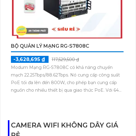
BỘ QUẢN LÝ MẠNG RG-S7808C
-3,628,695 ₫
117,529,500 ₫
Modum Mạng RG-S7808C có khả năng chuyển
mạch 22.25Tbps/88.62Tbps. Nó cung cấp công suất
PoE tối đa lên đến 800W, cho phép bạn cung cấp
nguồn cho nhiều thiết bị qua giao thức PoE. Với 64K
địa chỉ MAC, nó hỗ trợ việc kết nối nhiều thiết bị
trong mạng. Công nghệ IP POE trang bị cho phép
tích hợp dữ liệu và nguồn điện trên cùng một cáp
mạng, giúp tiết kiệm không gian và tiện lợi trong
CAMERA WIFI KHÔNG DÂY GIÁ
triển khai mạng. Modum Mạng RG-S7808C thực sự
RẺ
là một lựa chọn tuyệt vời cho môi trường mạng hiện