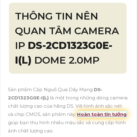
THÔNG TIN NÊN
QUAN TÂM CAMERA
IP
DS-2CD1323G0E-
I(L)
DOME 2.0MP
Sản phẩm Cấp Nguồ Qua Dây Mạng
DS-
2CD1323G0E-I(L)
là một trong những dòng camera
chất lượng cao của hãng DS. Với hình ảnh sắc nét
và chip CMOS, sản phẩm này
Hoàn toàn tin tưởng
giúp bạn thu hình nhiều màu sắc và cung cấp hình
ảnh chất lượng cao.