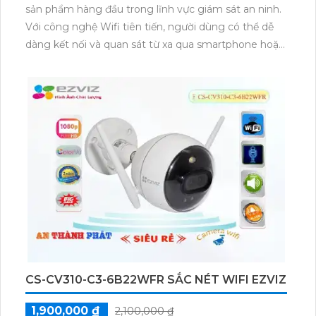
sản phẩm hàng đầu trong lĩnh vực giám sát an ninh.
Với công nghệ Wifi tiên tiến, người dùng có thể dễ
dàng kết nối và quan sát từ xa qua smartphone hoặc
máy tính. Camera có độ phân giải cao, hình ảnh sắc
nét và rõ ràng ngay cả trong điều kiện ánh sáng yếu.
Camera cũng được trang bị tính năng nhìn ban đêm
thông qua hồng ngoại, giúp người dùng quan sát
liên tục 24/7. Với thiết kế nhỏ gọn, dễ dàng lắp đặt và
thích ứng với mọi môi trường. Camera quan sát Wifi
CS-H3c-R100-1J4WKFL là sự lựa chọn hoàn hảo cho
việc bảo vệ và giám sát tài sản, gia đình hay công ty
của bạn.
CS-CV310-C3-6B22WFR SẮC NÉT WIFI EZVIZ
1,900,000 ₫
2,100,000 ₫