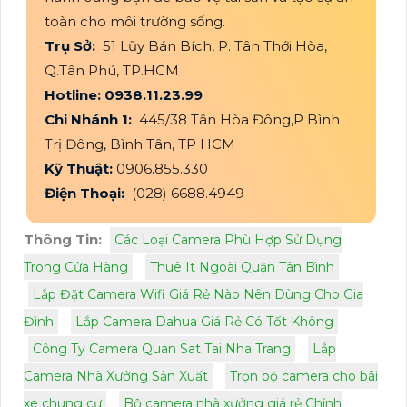
toàn cho môi trường sống.
Trụ Sở:
51 Lũy Bán Bích, P. Tân Thới Hòa,
Q.Tân Phú, TP.HCM
Hotline: 0938.11.23.99
Chi Nhánh 1:
445/38 Tân Hòa Đông,P Bình
Trị Đông, Bình Tân, TP HCM
Kỹ Thuật:
0906.855.330
Điện Thoại:
(028) 6688.4949
Thông Tin:
Các Loại Camera Phù Hợp Sử Dụng
Trong Cửa Hàng
Thuê It Ngoài Quận Tân Bình
Lắp Đặt Camera Wifi Giá Rẻ Nào Nên Dùng Cho Gia
Đình
Lắp Camera Dahua Giá Rẻ Có Tốt Không
Công Ty Camera Quan Sat Tai Nha Trang
Lắp
Camera Nhà Xưởng Sản Xuất
Trọn bộ camera cho bãi
xe chung cư
Bộ camera nhà xưởng giá rẻ Chính