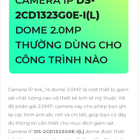
CAMERA IP
DS-
2CD1323G0E-I(L)
DOME 2.0MP
THƯỜNG DÙNG CHO
CÔNG TRÌNH NÀO
Camera IP link_14 dome 2.0MP là một thiết bị giám
sát chất lượng cao với thiết kế tinh tế mỹ thuật. Với
độ phân giải 2.0MP, camera này cho phép bạn ghi
lại các hình ảnh sắc nét và chi tiết, giúp bạn có đầy
đủ thông tin cần thiết cho mục đích giám sát.
Camera IP
DS-2CD1323G0E-I(L)
dome được thiết