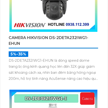
CAMERA HIKVISION DS-2DE7A232IWG1-
EHUN
5%-35%
DS-2DE7A232IWG1-EHUN là dòng speed dome
trang bị ống kính quang học lên đến 32X giúp giám
sát khoảng cách xa, nhìn ban đêm bằng hồng ngoại
200m, hỗ trợ tính năng AcuSense nâng cao hiệu quả
giám sát an ninh, có tốc độ lấy nét cao nhờ công
nghệ Self-learning