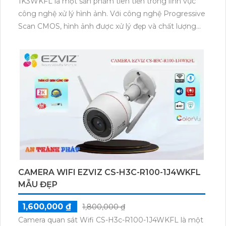
1K3WKFL là một sản phẩm tiên tiến trong lĩnh vực
công nghệ xử lý hình ảnh. Với công nghệ Progressive
Scan CMOS, hình ảnh được xử lý đẹp và chất lượng
cao. Thiết bị còn được trang bị công nghệ thiếu sáng
Hồng Ngoại với khoảng cách lên đến 30m, cho phép
quan sát trong điều kiện ánh sáng yếu. Sử dụng công
nghệ IP Wifi, Camera chụp hình rõ nét và đảm bảo
chất lượng với độ phân giải 3.0 MP. Ngoài ra, thiết bị
hổ trợ thẻ nhớ và công nghệ nhìn đêm chất lượng,
giúp phát hiện và ghi lại các hình ảnh rõ nét ngay cả
trong đêm.
CAMERA WIFI EZVIZ CS-H3C-R100-1J4WKFL
MẪU ĐẸP
1,600,000 ₫
1,800,000 ₫
Camera quan sát Wifi CS-H3c-R100-1J4WKFL là một