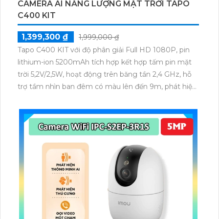
CAMERA AI NĂNG LƯỢNG MẶT TRỜI TAPO
C400 KIT
1,399,300 ₫
1,999,000 ₫
Tapo C400 KIT với độ phân giải Full HD 1080P, pin
lithium-ion 5200mAh tích hợp kết hợp tấm pin mặt
trời 5,2V/2,5W, hoạt động trên băng tần 2,4 GHz, hỗ
trợ tầm nhìn ban đêm có màu lên đến 9m, phát hiện
chuyển động và con người bằng AI, đồng thời lưu trữ
dữ liệu qua thẻ microSD lên đến 512GB.