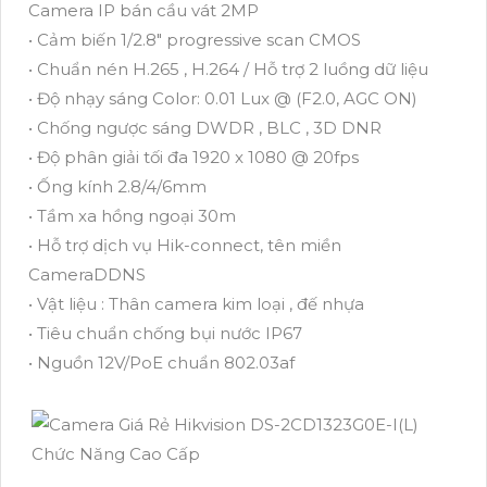
Camera IP bán cầu vát 2MP
• Cảm biến 1/2.8" progressive scan CMOS
• Chuẩn nén H.265 , H.264 / Hỗ trợ 2 luồng dữ liệu
• Độ nhạy sáng Color: 0.01 Lux @ (F2.0, AGC ON)
• Chống ngược sáng DWDR , BLC , 3D DNR
• Độ phân giải tối đa 1920 x 1080 @ 20fps
• Ống kính 2.8/4/6mm
• Tầm xa hồng ngoại 30m
• Hỗ trợ dịch vụ Hik-connect, tên miền
CameraDDNS
• Vật liệu : Thân camera kim loại , đế nhựa
• Tiêu chuẩn chống bụi nước IP67
• Nguồn 12V/PoE chuẩn 802.03af