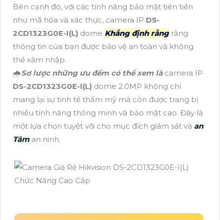
Bên cạnh đó, với các tính năng bảo mật tiên tiến
như mã hóa và xác thực, camera IP
DS-
2CD1323G0E-I(L)
dome
Khẳng định rằng
rằng
thông tin của bạn được bảo vệ an toàn và không
thể xâm nhập.
🌧️
Sơ lược những ưu đểm có thể xem là
camera IP
DS-2CD1323G0E-I(L)
dome 2.0MP không chỉ
mang lại sự tinh tế thẩm mỹ mà còn được trang bị
nhiều tính năng thông minh và bảo mật cao. Đây là
một lựa chọn tuyệt vời cho mục đích giám sát và
an
Tâm
an ninh.