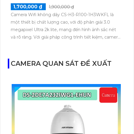
1,700,000 ₫
1,900,000 ₫
Camera Wifi không dây CS-H3-R100-1H3WKFL là
một thiết bị chất lượng cao, với độ phân giải 3.0
megapixel Ultra 2k lite, mang đến hình ảnh sắc nét
và rõ ràng. Với giải pháp công trình tiết kiệm, camera
này sử dụng công nghệ Hồng Ngoại Smart IR để
giúp quan sát trong điều kiện thiếu sáng, với tầm
quan sát lên đến 30m. Với thiết kế Thân Plastic,
CAMERA QUAN SÁT ĐỀ XUẤT
camera này phù hợp cho các công trình xây dựng.
Ngoài ra, camera còn được tích hợp công nghệ IP
Wifi, giúp dễ dàng nâng cấp hệ thống camera hiện
có. Bên cạnh đó, camera còn tích hợp khả năng
Công Nghệ AI, mang đến trải nghiệm giám sát cao
cấp.