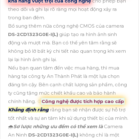
khả năng vượt trội của công nghệ
cho phép bạn
theo dõi và ghi lại rõ ràng mọi hoạt động xảy ra
trong ban đêm.
Bổ sung thêm nữa công nghệ CMOS của camera
DS-2CD1323G0E-I(L)
giúp tạo ra hình ảnh sinh
động và mượt mà. Bạn có thể yên tâm rằng sẽ
không bỏ lỡ bất kỳ chi tiết nào quan trọng khi xem
lại lại hình ảnh ghi lại.
Nếu bạn quan tâm đến việc mua hàng, thì mua
hàng tại công ty An Thành Phát là một lựa chọn
đáng tin cậy. Bên cạnh chất lượng sản phẩm, công
ty cũng tặng mức chiết khấu cao và bảo hành
chính hãng. ♢
Công nghệ được tích hợp cao cấp
Khẳng định rằng
rằng bạn sẽ nhận được sự hỗ trợ
tốt nhất và sự an tâm khi sử dụng thiết bị của mình.
🌧️
Sơ lược những ưu đểm có thể xem là
Camera
An Ninh
DS-2CD1323G0E-I(L)
không chỉ là một