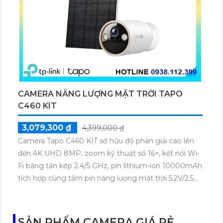
CAMERA NĂNG LƯỢNG MẶT TRỜI TAPO
C460 KIT
3,079,300 ₫
4,399,000 ₫
Camera Tapo C460 KIT sở hữu độ phân giải cao lên
đến 4K UHD 8MP, zoom kỹ thuật số 16×, kết nối Wi-
Fi băng tần kép 2.4/5 GHz, pin lithium-ion 10000mAh
tích hợp cùng tấm pin năng lượng mặt trời 5.2V/2.5W.
Tapo C460 KIT cũng hỗ trợ quan sát ban đêm màu
với cảm biến Starlight, tầm nhìn lên đến 15 m.
SẢN PHẨM CAMERA GIÁ RẺ