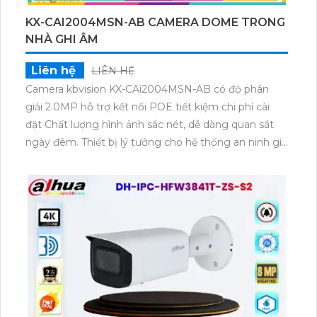
KX-CAI2004MSN-AB CAMERA DOME TRONG
NHÀ GHI ÂM
Liên hệ
LIÊN HỆ
Camera kbvision KX-CAi2004MSN-AB có độ phân
giải 2.0MP hỗ trợ kết nối POE tiết kiệm chi phí cài
đặt Chất lượng hình ảnh sắc nét, dễ dàng quan sát
ngày đêm. Thiết bị lý tưởng cho hệ thống an ninh gia
đình hoặc doanh nghiệp.Camera còn được trang bị
chức năng hàng rào ảo và bảo vệ vùng đai, giúp phân
biệt người và đối tượng khác nhau một cách dễ
dàng. Điểm đặc biệt của sản phẩm là khả năng
chống ngược sáng DWDR 120db giúp hình ảnh trở
nên rõ ràng hơn trong các tình huống có ánh sáng
mạnhCamera quan sát KX-CAi2004MSN-AB là sản
phẩm chuyên dụng với chế độ riêng tư khanh vùng
IP POE. Sử dụng công nghệ nổi bật trên chip