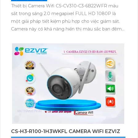
Thiết bị Camera Wifi CS-CV310-C3-6B22WFR màu
sắt trong sáng 2.0 megapixel FULL HD 1080P là
một giải pháp tiết kiệm phù hợp cho việc giám sát.
Camera này có khả năng hiển thị màu sắc ban đêm
với hồng ngoại 30m, mọi hình ảnh ban đêm đều
sáng đẹp. Thiết bị cũng được thiết kế theo chuẩn
chống bụi, mang tính tinh tế và có thân plastic IP,
cho phép quản lý từ xa qua Wifi. Ngoài ra, camera
còn tích hợp khả năng báo động tại chỗ, nháy sáng
và chống trộm hiệu quả.
CS-H3-R100-1H3WKFL CAMERA WIFI EZVIZ