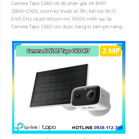
Camera Tapo C660 với độ phân giải 4K 8MP
(3840×2160), zoom kỹ thuật số 18×, kết nối Wi-Fi
2.4/5 GHz và pin lithium-ion 10000 mAh sạc lại.
Camera Tapo C660 còn được trang bị tấm pin năng
lượng mặt trời 5.2V 2.5W, tích hợp AI phát hiện người,
thú cưng, phương tiện, lưu trữ thẻ microSD tối đa 512
GB.