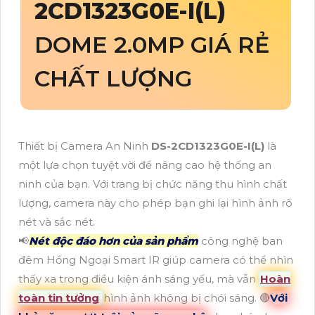
2CD1323G0E-I(L)
DOME 2.0MP GIÁ RẺ
CHẤT LƯỢNG
Thiết bị Camera An Ninh
DS-2CD1323G0E-I(L)
là
một lựa chọn tuyệt vời để nâng cao hệ thống an
ninh của bạn. Với trang bị chức năng thu hình chất
lượng, camera này cho phép bạn ghi lại hình ảnh rõ
nét và sắc nét.
📢
Nét độc đáo hơn của sản phẩm
công nghệ ban
đêm Hồng Ngoại Smart IR giúp camera có thể nhìn
thấy xa trong điều kiện ánh sáng yếu, mà vẫn
Hoàn
toàn tin tưởng
hình ảnh không bị chói sáng. 🔴
Với