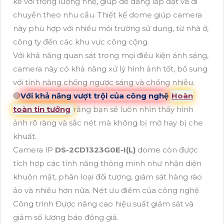
kế với trọng lượng nhẹ, giúp dễ dàng lắp đặt và di
chuyển theo nhu cầu. Thiết kế dome giúp camera
này phù hợp với nhiều môi trường sử dụng, từ nhà ở,
công ty đến các khu vực công cộng.
Với khả năng quan sát trong mọi điều kiện ánh sáng,
camera này có khả năng xử lý hình ảnh tốt, bổ sung
với tính năng chống ngược sáng và chống nhiễu.
🔴
Với khả năng vượt trội của công nghệ
Hoàn
toàn tin tưởng
rằng bạn sẽ luôn nhìn thấy hình
ảnh rõ ràng và sắc nét mà không bị mờ hay bị che
khuất.
Camera IP
DS-2CD1323G0E-I(L)
dome còn được
tích hợp các tính năng thông minh như nhận diện
khuôn mặt, phân loại đối tượng, giám sát hàng rào
ảo và nhiều hơn nữa. Nét ưu điểm của công nghệ
Công trình Được nâng cao hiệu suất giám sát và
giảm số lượng báo động giả.