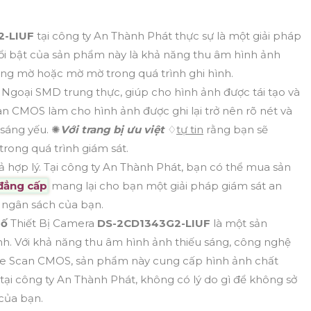
2-LIUF
tại công ty An Thành Phát thực sự là một giải pháp
 nổi bật của sản phẩm này là khả năng thu âm hình ảnh
ng mờ hoặc mờ mờ trong quá trình ghi hình.
goại SMD trung thực, giúp cho hình ảnh được tái tạo và
an CMOS làm cho hình ảnh được ghi lại trở nên rõ nét và
 sáng yếu. ✺
Với trang bị ưu việt
♢
tự tin
rằng bạn sẽ
trong quá trình giám sát.
ả hợp lý. Tại công ty An Thành Phát, bạn có thể mua sản
đẳng cấp
mang lại cho bạn một giải pháp giám sát an
 ngân sách của bạn.
số
Thiết Bị Camera
DS-2CD1343G2-LIUF
là một sản
h. Với khả năng thu âm hình ảnh thiếu sáng, công nghệ
ve Scan CMOS, sản phẩm này cung cấp hình ảnh chất
ý tại công ty An Thành Phát, không có lý do gì để không sở
của bạn.