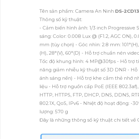
Tên sản phẩm: Camera An Ninh
DS-2CD13
Thông số kỹ thuật:
- Cảm biến hình ảnh: 1/3 inch Progressive
sáng: Color: 0.008 Lux @ (F1.2, AGC ON), 0
mm (tùy chọn) - Góc nhìn: 2.8 mm: 101°(H), 
(H), 28°(V), 60°(D) - Hỗ trợ chuẩn nén video
Tốc độ khung hình: 4 MP@30fps - Hỗ trợ 
năng giảm nhiễu kỹ thuật số 3D DNR - Hỗ
ánh sáng nền) - Hỗ trợ khe cắm thẻ nhớ n
liệu - Hỗ trợ nguồn cấp PoE (IEEE 802.3af)
HTTP, HTTPS, FTP, DHCP, DNS, DDNS, RTP
802.1X, QoS, IPv6 - Nhiệt độ hoạt động: -
lượng: 570 g
Đây là những thông số kỹ thuật chi tiết v