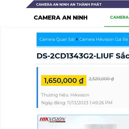
CAMERA AN NINH AN THÀNH PHÁT
CAMERA AN NINH
CAMERA 
Camera Quan Sát
Camera Hikvision Giá Rẻ
DS-2CD1343G2-LIUF Sắc
2,320,000 ₫
1,650,000 ₫
Thương hiệu:
Hikvision
Ngày đăng:
11/13/2023 1:49:26 PM