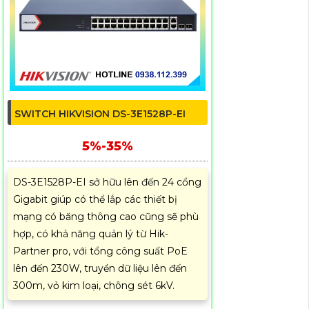
SWITCH HIKVISION DS-3E1528P-EI
5%-35%
DS-3E1528P-EI sở hữu lên đến 24 cổng
Gigabit giúp có thể lắp các thiết bị
mạng có băng thông cao cũng sẽ phù
hợp, có khả năng quản lý từ Hik-
Partner pro, với tổng công suất PoE
lên đến 230W, truyền dữ liệu lên đến
300m, vỏ kim loại, chông sét 6kV.