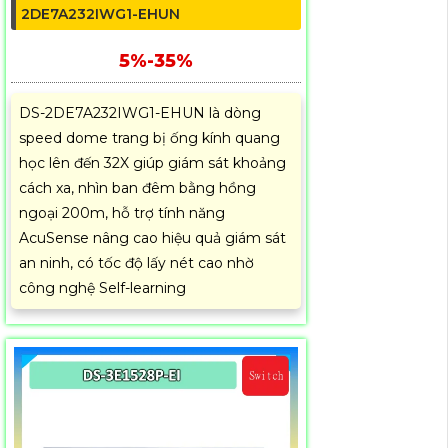
2DE7A232IWG1-EHUN
5%-35%
DS-2DE7A232IWG1-EHUN là dòng
speed dome trang bị ống kính quang
học lên đến 32X giúp giám sát khoảng
cách xa, nhìn ban đêm bằng hồng
ngoại 200m, hỗ trợ tính năng
AcuSense nâng cao hiệu quả giám sát
an ninh, có tốc độ lấy nét cao nhờ
công nghệ Self-learning