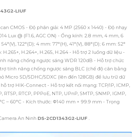
43G2-LIUF
 Scan CMOS - Độ phân giải: 4 MP (2560 x 1440) - Độ nhạy
.014 Lux @ (F1.6, AGC ON) - Ống kính: 2.8 mm, 4 mm, 6
54°(V), 122°(D); 4 mm: 77°(H), 41°(V), 88°(D); 6 mm: 52°
: H.265+, H.264+, H.265, H.264 - Hỗ trợ 2 luồng dữ liệu -
tính năng chống ngược sáng WDR 120dB - Hỗ trợ chức
 trợ tính năng chống ngược sáng BLC (chế độ cân bằng
hỏ Micro SD/SDHC/SDXC (lên đến 128GB) để lưu trữ dữ
, hỗ trợ HIK-Connect - Hỗ trợ kết nối mạng: TCP/IP, ICMP,
, RTSP, RTCP, PPPoE, NTP, UPnP, SMTP, SNMP, IGMP,
30°C ~ 60°C - Kích thước: Φ140 mm × 99.9 mm - Trọng
ề Camera An Ninh
DS-2CD1343G2-LIUF
.