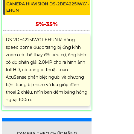
CAMERA HIKVISION DS-2DE4225IWG1-
EHUN
5%-35%
DS-2DE4225IWG1-EHUN là dòng
speed dome được trang bị ống kính
zoom có thể thay đổi tiêu cự, ống kính
có độ phân giải 2.0MP cho ra hình ảnh
full HD, có trang bị thuật toán
AcuSense phân biệt người và phương
tiện, trang bị micro và loa giúp đàm
thoại 2 chiều, nhìn ban đêm bằng hồng
ngoại 100m.
CAMERA THEO CHỨC NĂNG