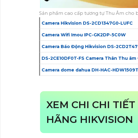
Sản phẩm cao cấp tương tự Thu Âm cho 
Camera Hikvision DS-2CD1347G0-LUFC
Camera Wifi Imou IPC-GK2DP-5C0W
Camera Báo Động Hikvision DS-2CD2T4
DS-2CE10DF0T-FS Camera Thân Thu â
Camera dome dahua DH-HAC-HDW1509TP
XEM CHI CHI TIẾT
HÃNG HIKVISION