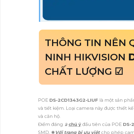
THÔNG TIN NÊN 
NINH HIKVISION
CHẤT LƯỢNG ☑
POE
DS-2CD1343G2-LIUF
là một sản ph
và tiết kiệm. Loại camera này được thiết 
và căn hộ.
Điểm đáng 📡
chú ý
đầu tiên của POE
DS-
SMD. ✺
Với trang bị ưu việt
cho phép came