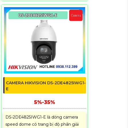
CAMERA HIKVISION DS-2DE4825IWG1-
E
5%-35%
DS-2DE4825IWG1-E là dòng camera
speed dome có trang bị độ phân giải