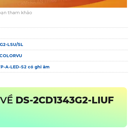
bạn tham khảo
7G2-LSU/SL
m COLORVU
-A-LED-S2 có ghi âm
 VỀ
DS-2CD1343G2-LIUF