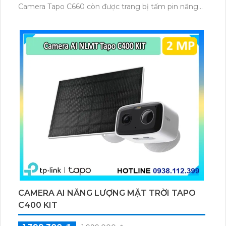
Camera Tapo C660 còn được trang bị tấm pin năng
lượng mặt trời 5.2V 2.5W, tích hợp AI phát hiện người,
thú cưng, phương tiện, lưu trữ thẻ microSD tối đa 512
GB.
CAMERA AI NĂNG LƯỢNG MẶT TRỜI TAPO
C400 KIT