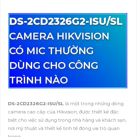
DS-2CD2326G2-ISU/SL
CAMERA HIKVISION
CÓ MIC THƯỜNG
DÙNG CHO CÔNG
TRÌNH NÀO
DS-2CD2326G2-ISU/SL
là một trong những dòng
camera cao cấp của Hikvision, được thiết kế đặc
biệt cho việc sử dụng trong nhà hàng và khách sạn,
nơi mỹ thuật và thiết kế tinh tế đóng vai trò quan
trọng.