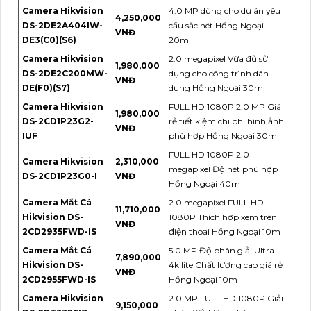
Camera Hikvision
4.0 MP dùng cho dự án yêu
4,250,000
DS-2DE2A404IW-
cầu sắc nét Hồng Ngoại
VNĐ
DE3(C0)(S6)
20m
Camera Hikvision
2.0 megapixel Vừa đủ sử
1,980,000
DS-2DE2C200MW-
dụng cho công trình dân
VNĐ
DE(F0)(S7)
dụng Hồng Ngoại 30m
Camera Hikvision
FULL HD 1080P 2.0 MP Giá
1,980,000
DS-2CD1P23G2-
rẻ tiết kiệm chi phí hình ảnh
VNĐ
IUF
phù hợp Hồng Ngoại 30m
FULL HD 1080P 2.0
Camera Hikvision
2,310,000
megapixel Độ nét phù hợp
DS-2CD1P23G0-I
VNĐ
Hồng Ngoại 40m
Camera Mắt Cá
2.0 megapixel FULL HD
11,710,000
Hikvision DS-
1080P Thích hợp xem trên
VNĐ
2CD2935FWD-IS
điện thoại Hồng Ngoại 10m
Camera Mắt Cá
5.0 MP Độ phân giải Ultra
7,890,000
Hikvision DS-
4k lite Chất lượng cao giá rẻ
VNĐ
2CD2955FWD-IS
Hồng Ngoại 10m
Camera Hikvision
2.0 MP FULL HD 1080P Giải
9,150,000