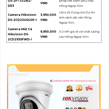
DS-2PT3326IZ-
pháp tiết kiệm phù hợp
VNĐ
DE3
Hồng Ngoại 10m
Ultra 2k Dùng cho Dự Án
Camera Hikvision
3,950,000
ảnh sảnh sắc nét Hồng
DS-2CD2345G0P-I
VNĐ
Ngoại 10m
Camera Mắt Cá
6,950,000
3.0 MP giá rẻ với chất lượng
Hikvision DS-
VNĐ
cao Hồng Ngoại 10m
2CD2935FWD-I