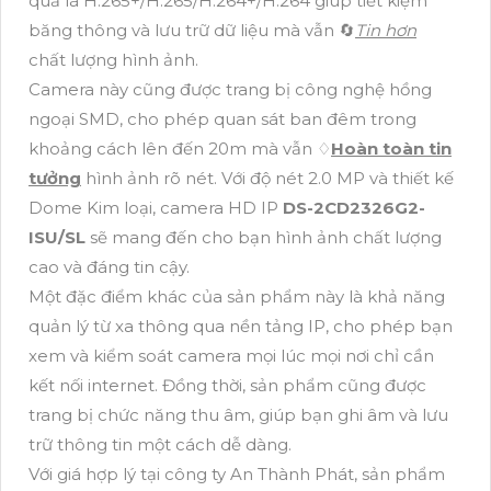
quả là H.265+/H.265/H.264+/H.264 giúp tiết kiệm
băng thông và lưu trữ dữ liệu mà vẫn 🔄
Tin hơn
chất lượng hình ảnh.
Camera này cũng được trang bị công nghệ hồng
ngoại SMD, cho phép quan sát ban đêm trong
khoảng cách lên đến 20m mà vẫn ♢
Hoàn toàn tin
tưởng
hình ảnh rõ nét. Với độ nét 2.0 MP và thiết kế
Dome Kim loại, camera HD IP
DS-2CD2326G2-
ISU/SL
sẽ mang đến cho bạn hình ảnh chất lượng
cao và đáng tin cậy.
Một đặc điểm khác của sản phẩm này là khả năng
quản lý từ xa thông qua nền tảng IP, cho phép bạn
xem và kiểm soát camera mọi lúc mọi nơi chỉ cần
kết nối internet. Đồng thời, sản phẩm cũng được
trang bị chức năng thu âm, giúp bạn ghi âm và lưu
trữ thông tin một cách dễ dàng.
Với giá hợp lý tại công ty An Thành Phát, sản phẩm