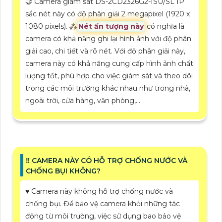
🤝 Camera giám sát DS-2CD2326G2-ISU/SL IP
sắc nét này có độ phân giải 2 megapixel (1920 x
1080 pixels). ⁂
Nét ấn tượng này
có nghĩa là
camera có khả năng ghi lại hình ảnh với độ phân
giải cao, chi tiết và rõ nét. Với độ phân giải này,
camera này có khả năng cung cấp hình ảnh chất
lượng tốt, phù hợp cho việc giám sát và theo dõi
trong các môi trường khác nhau như trong nhà,
ngoài trời, cửa hàng, văn phòng,...
‼️ CAMERA NÀY CÓ HỖ TRỢ CHỐNG NƯỚC VÀ
CHỐNG BỤI KHÔNG?
♥️ Camera này không hỗ trợ chống nước và
chống bụi. Để bảo vệ camera khỏi những tác
động từ môi trường, việc sử dụng bao bảo vệ