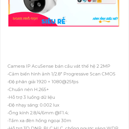
Camera IP AcuSense bán cầu vát thế hệ 2 2MP
•Cảm biến hình ảnh 1/2.8" Progressive Scan CMOS
•Độ phân giải 1920 × 1080@25fps
•Chuẩn nén H.265+
•Hỗ trợ 3 luồng dữ liệu
•Độ nhạy sáng: 0.002 lux
•Ống kính 2.8/4/6mm @F1.4;
•Tầm xa đèn hồng ngoại 30m
•Hỗ trợ 3D DNR, BLC,HLC, chống ngược sáng WDR