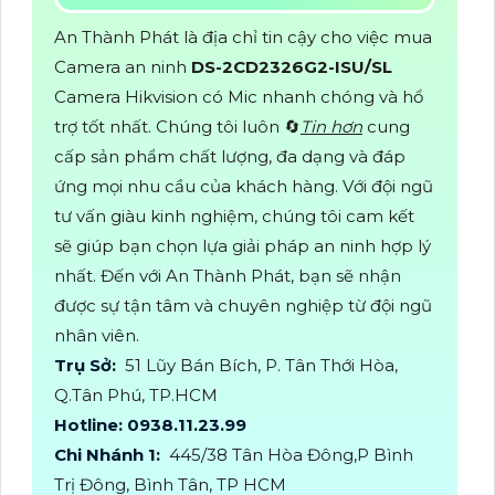
An Thành Phát là địa chỉ tin cậy cho việc mua
Camera an ninh
DS-2CD2326G2-ISU/SL
Camera Hikvision có Mic nhanh chóng và hổ
trợ tốt nhất. Chúng tôi luôn 🔄
Tin hơn
cung
cấp sản phẩm chất lượng, đa dạng và đáp
ứng mọi nhu cầu của khách hàng. Với đội ngũ
tư vấn giàu kinh nghiệm, chúng tôi cam kết
sẽ giúp bạn chọn lựa giải pháp an ninh hợp lý
nhất. Đến với An Thành Phát, bạn sẽ nhận
được sự tận tâm và chuyên nghiệp từ đội ngũ
nhân viên.
Trụ Sở:
51 Lũy Bán Bích, P. Tân Thới Hòa,
Q.Tân Phú, TP.HCM
Hotline: 0938.11.23.99
Chi Nhánh 1:
445/38 Tân Hòa Đông,P Bình
Trị Đông, Bình Tân, TP HCM