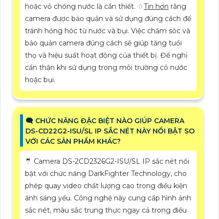
hoặc vỏ chống nước là cần thiết. ♢
Tin hơn
rằng
camera được bảo quản và sử dụng đúng cách để
tránh hỏng hóc từ nước và bụi. Việc chăm sóc và
bảo quản camera đúng cách sẽ giúp tăng tuổi
thọ và hiệu suất hoạt động của thiết bị. Đề nghị
cẩn thận khi sử dụng trong môi trường có nước
hoặc bụi.
🗨️ CHỨC NĂNG ĐẶC BIỆT NÀO GIÚP CAMERA
DS-CD22G2-ISU/SL IP SẮC NÉT NÀY NỔI BẬT SO
VỚI CÁC SẢN PHẨM KHÁC?
🤵 Camera DS-2CD2326G2-ISU/SL IP sắc nét nổi
bật với chức năng DarkFighter Technology, cho
phép quay video chất lượng cao trong điều kiện
ánh sáng yếu. Công nghệ này cung cấp hình ảnh
sắc nét, màu sắc trung thực ngay cả trong điều