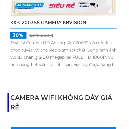
KX-C2003S5 CAMERA KBVISION
30%
1,390,000 ₫
Thiết bị Camera HD Analog KX-C2003S5 là một lựa
chọn tuyệt vời cho việc giám sát chất lượng hình ảnh
với độ phân giải 2.0 megapixel FULL HD 1080P. Với
tính năng tiết kiệm chi phí, camera này được trang bị
hồng ngoại thông minh Smart IR, mang lại hình ảnh
sắc nét trong điều kiện ánh sáng yếu với khoảng
cách hồng ngoại lên đến 80m. Với thiết kế camera
bullet ngoài trời và thân kim loại, nó có khả năng
CAMERA WIFI KHÔNG DÂY GIÁ
chống nước và chống lại thời tiết xấu. Hơn nữa, nó
RẺ
tương thích với công nghệ AHD, CVI, TVI và BCS,
đảm bảo kết nối ổn định và linh hoạt cho hệ thống
giám sát của bạn.