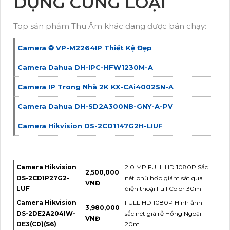
DỤNG CÙNG LOẠI
Top sản phẩm Thu Âm khác đang được bán chạy:
Camera ❂ VP-M2264IP Thiết Kệ Đẹp
Camera Dahua DH-IPC-HFW1230M-A
Camera IP Trong Nhà 2K KX-CAi4002SN-A
Camera Dahua DH-SD2A300NB-GNY-A-PV
Camera Hikvision DS-2CD1147G2H-LIUF
Camera Hikvision
2.0 MP FULL HD 1080P Sắc
2,500,000
DS-2CD1P27G2-
nét phù hợp giám sát qua
VNĐ
LUF
điện thoại Full Color 30m
Camera Hikvision
FULL HD 1080P Hình ảnh
3,980,000
DS-2DE2A204IW-
sắc nét giá rẻ Hồng Ngoại
VNĐ
DE3(C0)(S6)
20m