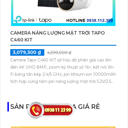
CAMERA NĂNG LƯỢNG MẶT TRỜI TAPO
C460 KIT
3,079,300 ₫
4,399,000 ₫
Camera Tapo C460 KIT sở hữu độ phân giải cao lên
đến 4K UHD 8MP, zoom kỹ thuật số 16×, kết nối Wi-
Fi băng tần kép 2.4/5 GHz, pin lithium-ion 10000mAh
tích hợp cùng tấm pin năng lượng mặt trời 5.2V/2.5W.
Tapo C460 KIT cũng hỗ trợ quan sát ban đêm màu
với cảm biến Starlight, tầm nhìn lên đến 15 m.
SẢN PHẨM CAMERA GIÁ RẺ