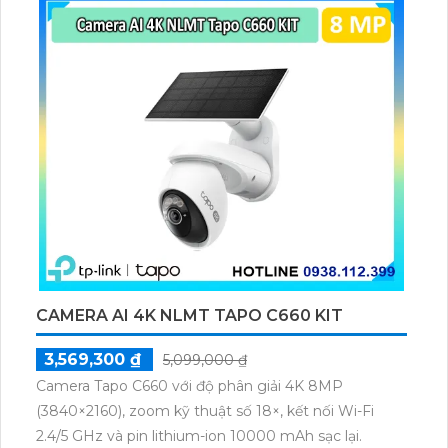
CAMERA AI 4K NLMT TAPO C660 KIT
3,569,300 ₫
5,099,000 ₫
Camera Tapo C660 với độ phân giải 4K 8MP
(3840×2160), zoom kỹ thuật số 18×, kết nối Wi-Fi
2.4/5 GHz và pin lithium-ion 10000 mAh sạc lại.