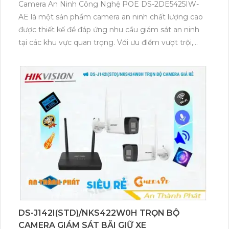
Camera An Ninh Công Nghệ POE DS-2DE5425IW-
AE là một sản phẩm camera an ninh chất lượng cao
được thiết kế để đáp ứng nhu cầu giám sát an ninh
tại các khu vực quan trọng. Với ưu điểm vượt trội,
camera này mang đến những tính năng đáng chú ý
cho việc giám sát.Một trong những ưu điểm của
camera này là khả năng xoay zoom, giúp người dùng
có thể xem xa mà không lo bị bể hình. Điều này giúp
camera cung cấp hình ảnh chi tiết và rõ nét ở cả
khoảng cách xa.Camera DS-2DE5425IW-AE còn tích
hợp công nghệ Starlight cho phép quan sát chất
lượng hình ảnh tốt ngay cả trong điều kiện thiếu
sáng. Điều này giúp người dùng có thể giám sát ban
đêm một cách dễ dàng và chính xác.Với công nghệ
Progressive Scan CMOS, camera này mang đến màu
sắc đẹp và khả năng giám sát ban đêm tốt, tạo ra
hình ảnh sắc nét và chân thực.Hơn nữa, camera DS-
DS-J142I(STD)/NKS422W0H TRỌN BỘ
2DE5425IW-AE hỗ trợ người dùng giám sát từ xa qua
CAMERA GIÁM SÁT BÃI GIỮ XE