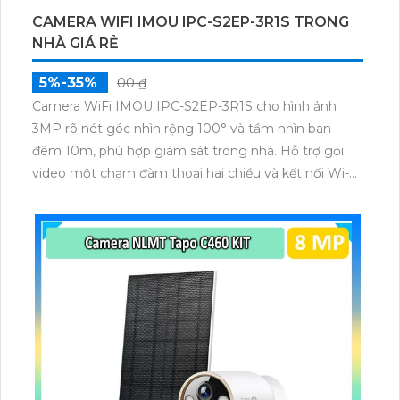
CAMERA WIFI IMOU IPC-S2EP-3R1S TRONG
NHÀ GIÁ RẺ
5%-35%
00 ₫
Camera WiFi IMOU IPC-S2EP-3R1S cho hình ảnh
3MP rõ nét góc nhìn rộng 100° và tầm nhìn ban
đêm 10m, phù hợp giám sát trong nhà. Hỗ trợ gọi
video một chạm đàm thoại hai chiều và kết nối Wi-Fi
ổn định giúp quan sát từ xa. Lưu trữ linh hoạt qua thẻ
microSD tối đa 256GB hoặc lưu đám mây dễ lắp đặt
cho gia đình và văn phòng nhỏ.