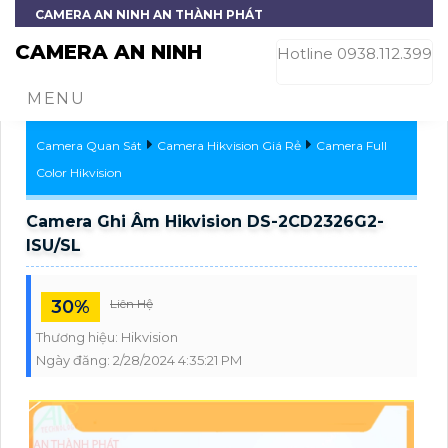
CAMERA AN NINH AN THÀNH PHÁT
CAMERA AN NINH
Hotline 0938.112.399
MENU
Camera Quan Sát
Camera Hikvision Giá Rẻ
Camera Full
Color Hikvision
Camera Ghi Âm Hikvision DS-2CD2326G2-
ISU/SL
30%
Liên Hệ
Thương hiệu:
Hikvision
Ngày đăng:
2/28/2024 4:35:21 PM