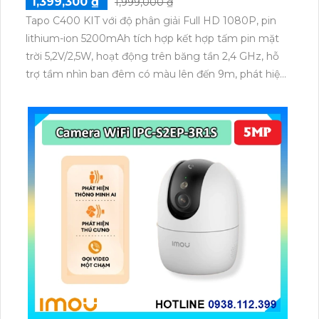
1,399,300 ₫
1,999,000 ₫
Tapo C400 KIT với độ phân giải Full HD 1080P, pin
lithium-ion 5200mAh tích hợp kết hợp tấm pin mặt
trời 5,2V/2,5W, hoạt động trên băng tần 2,4 GHz, hỗ
trợ tầm nhìn ban đêm có màu lên đến 9m, phát hiện
chuyển động và con người bằng AI, đồng thời lưu trữ
dữ liệu qua thẻ microSD lên đến 512GB.