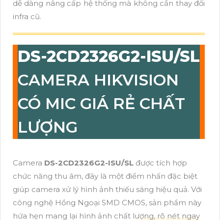
dễ dàng nâng cấp hệ thống mà không cần thay đổi
infra cũ.
DS-2CD2326G2-ISU/SL
CAMERA HIKVISION
CÓ MIC GIÁ RẺ CHẤT
LƯỢNG
Camera
DS-2CD2326G2-ISU/SL
được tích hợp
chức năng thu âm, đây là một điểm nhấn đặc biệt
giúp camera xử lý hình ảnh thiếu sáng hiệu quả. Với
công nghệ Hồng Ngoại SMD CMOS, sản phẩm này
hứa hẹn mang lại hình ảnh chất lượng, rõ nét ngay