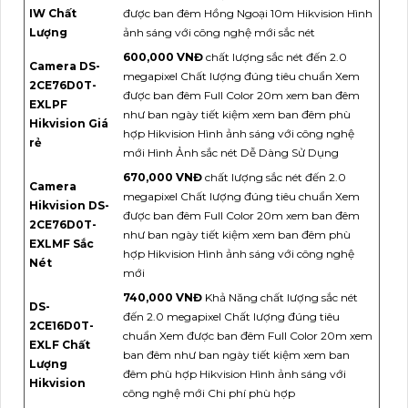
IW Chất
được ban đêm Hồng Ngoại 10m Hikvision Hình
Lượng
ảnh sáng với công nghệ mới sắc nét
600,000 VNĐ
chất lượng sắc nét đến 2.0
Camera DS-
megapixel Chất lượng đúng tiêu chuẩn Xem
2CE76D0T-
được ban đêm Full Color 20m xem ban đêm
EXLPF
như ban ngày tiết kiệm xem ban đêm phù
Hikvision Giá
hợp Hikvision Hình ảnh sáng với công nghệ
rẻ
mới Hình Ảnh sắc nét Dễ Dàng Sử Dụng
670,000 VNĐ
chất lượng sắc nét đến 2.0
Camera
megapixel Chất lượng đúng tiêu chuẩn Xem
Hikvision DS-
được ban đêm Full Color 20m xem ban đêm
2CE76D0T-
như ban ngày tiết kiệm xem ban đêm phù
EXLMF Sắc
hợp Hikvision Hình ảnh sáng với công nghệ
Nét
mới
740,000 VNĐ
Khả Năng chất lượng sắc nét
DS-
đến 2.0 megapixel Chất lượng đúng tiêu
2CE16D0T-
chuẩn Xem được ban đêm Full Color 20m xem
EXLF Chất
ban đêm như ban ngày tiết kiệm xem ban
Lượng
đêm phù hợp Hikvision Hình ảnh sáng với
Hikvision
công nghệ mới Chi phí phù hợp