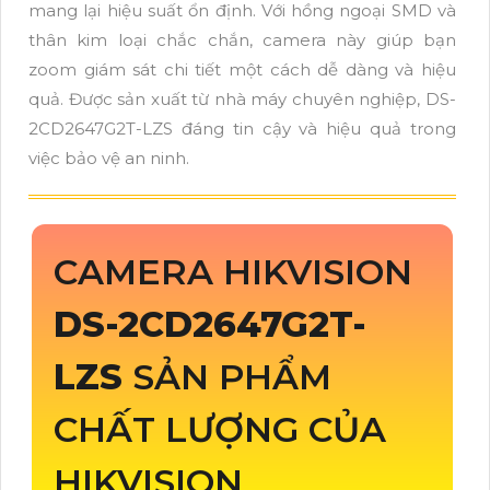
mang lại hiệu suất ổn định. Với hồng ngoại SMD và
thân kim loại chắc chắn, camera này giúp bạn
zoom giám sát chi tiết một cách dễ dàng và hiệu
quả. Được sản xuất từ nhà máy chuyên nghiệp, DS-
2CD2647G2T-LZS đáng tin cậy và hiệu quả trong
việc bảo vệ an ninh.
CAMERA HIKVISION
DS-2CD2647G2T-
LZS
SẢN PHẨM
CHẤT LƯỢNG CỦA
HIKVISION