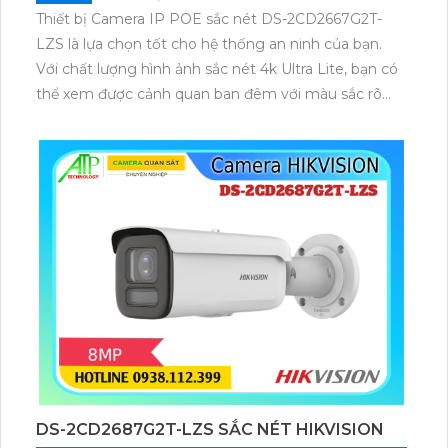
Thiết bị Camera IP POE sắc nét DS-2CD2667G2T-
LZS là lựa chọn tốt cho hệ thống an ninh của bạn.
Với chất lượng hình ảnh sắc nét 4k Ultra Lite, bạn có
thể xem được cảnh quan ban đêm với màu sắc rõ
ràng như ban ngày trong khoảng cách 60m. Thiết bị
này được trang bị công nghệ IP POE để truyền tải
dữ liệu một cách ổn định mà không giảm chất lượng.
Camera có thân kim loại chống nước, chống bụi, phù
hợp cho môi trường làm việc khắc nghiệt như xưởng
sản xuất.
DS-2CD2687G2T-LZS SẮC NÉT HIKVISION