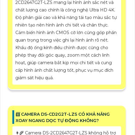
2CD2647G2T-LZS mang lại hình ảnh sắc nét và
chất lượng cao chính là công nghệ Ultra HD 4K.
Độ phân giải cao và khả năng tái tạo màu sắc tự
nhiên tạo nên hình ảnh chi tiết và chân thực.
Cảm biến hình ảnh CMOS cỡ lớn cũng góp phần
quan trọng trong việc ghi lại hình ảnh rõ nét.
Khẩu độ ống kính điều chỉnh được cũng cho
phép thay đổi góc quay, zoom một cách linh
hoạt, giúp camera bắt kịp mọi chi tiết và cung
cấp hình ảnh chất lượng tốt, phục vụ mục đích
giám sát hiệu quả.
📨 CAMERA DS-CD2G2T-LZS CÓ KHẢ NĂNG
XOAY NGANG DỌC TỰ ĐỘNG KHÔNG?
👩‍🌾 Camera DS-2CD2647G2T-LZS không hỗ trợ