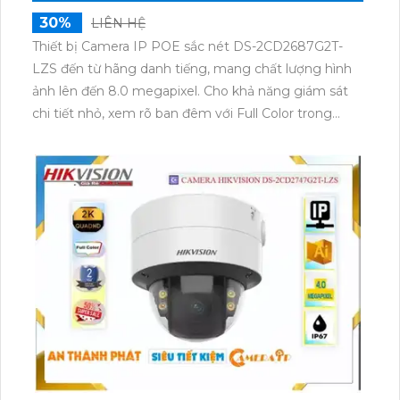
30%
LIÊN HỆ
Thiết bị Camera IP POE sắc nét DS-2CD2687G2T-
LZS đến từ hãng danh tiếng, mang chất lượng hình
ảnh lên đến 8.0 megapixel. Cho khả năng giám sát
chi tiết nhỏ, xem rõ ban đêm với Full Color trong
khoảng cách 60m, hình ảnh ban đêm không khác gì
ban ngày. Với công nghệ IP POE, đảm bảo chất
lượng không bị giảm, có khả năng hiển thị màu ban
đêm. Thiết kế thân kim loại chống nước, chống bụi
bẩn, phù hợp cho việc lắp đặt trong môi trường khắc
nghiệt như xưởng sản xuất.