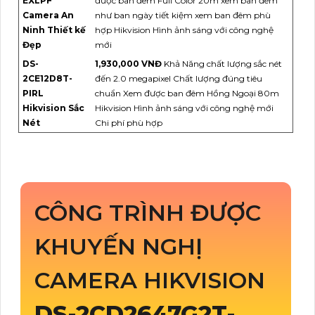
EXLPF
được ban đêm Full Color 20m xem ban đêm
Camera An
như ban ngày tiết kiệm xem ban đêm phù
Ninh Thiết kế
hợp Hikvision Hình ảnh sáng với công nghệ
Đẹp
mới
DS-
1,930,000 VNĐ
Khả Năng chất lượng sắc nét
2CE12D8T-
đến 2.0 megapixel Chất lượng đúng tiêu
PIRL
chuẩn Xem được ban đêm Hồng Ngoại 80m
Hikvision Sắc
Hikvision Hình ảnh sáng với công nghệ mới
Nét
Chi phí phù hợp
CÔNG TRÌNH ĐƯỢC
KHUYẾN NGHỊ
CAMERA HIKVISION
DS-2CD2647G2T-