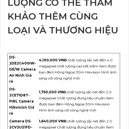
LƯỢNG CÓ THỂ THAM
KHẢO THÊM CÙNG
LOẠI VÀ THƯƠNG HIỆU
DS-
4,100,000 VNĐ
chất lượng sắc nét đến 4.0
2DE2C400IW-
megapixel chất lượng cao tiết kiệm Xem được
DE/W Camera
ban đêm Hồng Ngoại 30m Hikvision Hình ảnh
An Ninh Giá
sáng với công nghệ mới
rẻ
DS-
1,750,000 VNĐ
chất lượng sắc nét đến 2.0
2CE71D8T-
megapixel Chất lượng đúng tiêu chuẩn Xem
PIRL Camera
được ban đêm Hồng Ngoại 30m Hikvision
Hikvision Giá
Hình ảnh sáng với công nghệ mới
rẻ
Camera DS-
1,640,000 VNĐ
chất lượng sắc nét đến 2.0
2CV2U21FD-
megapixel Chất lượng đúng tiêu chuẩn Xem