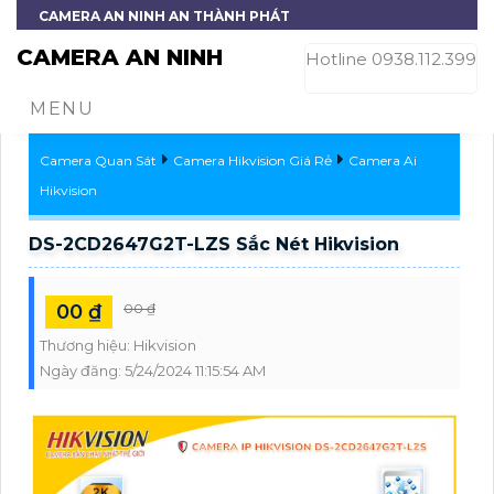
CAMERA AN NINH AN THÀNH PHÁT
CAMERA AN NINH
Hotline 0938.112.399
MENU
Camera Quan Sát
Camera Hikvision Giá Rẻ
Camera Ai
Hikvision
DS-2CD2647G2T-LZS Sắc Nét Hikvision
00 ₫
00 ₫
Thương hiệu:
Hikvision
Ngày đăng:
5/24/2024 11:15:54 AM