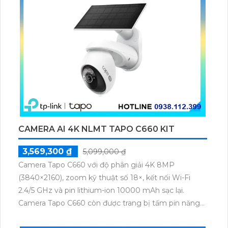
CAMERA AI 4K NLMT TAPO C660 KIT
3,569,300 ₫
5,099,000 ₫
Camera Tapo C660 với độ phân giải 4K 8MP
(3840×2160), zoom kỹ thuật số 18×, kết nối Wi-Fi
2.4/5 GHz và pin lithium-ion 10000 mAh sạc lại.
Camera Tapo C660 còn được trang bị tấm pin năng
lượng mặt trời 5.2V 2.5W, tích hợp AI phát hiện người,