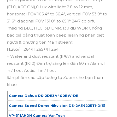
(F1.0, AGC ON),0 Lux with light 2.8 to 12 mm,
horizontal FOV 105.4° to 56.4°, vertical FOV 53.9° to
31.6°, diagonal FOV 131.8° to 65.1° 24/7 colorful
imaging BLC, HLC, 3D DNR, 130 dB WDR Chống
báo giả bằng thuật toán deep learning phân biệt
người & phương tiện Main stream:
H.265/H.264/H.265+/H.264
+ Water and dust resistant (IP67) and vandal
resistant (IK10) Đèn trợ sáng lên đến 60 m Alarm: 1
in / 1 out Audio: 1 in / 1 out
Sản phẩm cao cấp tương tự Zoom cho bạn tham
khảo
Camera Dahua DS-2DE3A400BW-DE
Camera Speed Dome Hikvision DS-2AE4225TI-D(E)
VP-311AHDH Camera VanTech