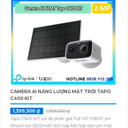
thú cưng, phương tiện, lưu trữ thẻ microSD tối đa 512
GB.
CAMERA AI NĂNG LƯỢNG MẶT TRỜI TAPO
C400 KIT
1,399,300 ₫
1,999,000 ₫
Tapo C400 KIT với độ phân giải Full HD 1080P, pin
lithium-ion 5200mAh tích hợp kết hợp tấm pin mặt