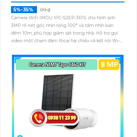
5%-35%
00 ₫
Camera WiFi IMOU IPC-S2EP-3R1S cho hình ảnh
3MP rõ nét góc nhìn rộng 100° và tầm nhìn ban
đêm 10m, phù hợp giám sát trong nhà. Hỗ trợ gọi
video một chạm đàm thoại hai chiều và kết nối Wi-Fi
ổn định giúp quan sát từ xa. Lưu trữ linh hoạt qua thẻ
microSD tối đa 256GB hoặc lưu đám mây dễ lắp đặt
cho gia đình và văn phòng nhỏ.