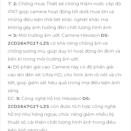
️🏅
2:
Chống mưa: Thiết kế chống thấm nước cấp độ
IP67 giúp camera hoạt động tốt dưới mưa lớn và
những điều kiện thời tiết khắc nghiệt khác mà
không gây ảnh hưởng đến chất lượng hình ảnh.
⥷
3:
Môi trường ẩm ướt: Camera Hikvision
DS-
2CD2647G2T-LZS
có khả năng chống ẩm và
chống sương mù, giúp duy trì hoạt động ổn định và
bền bỉ trong môi trường ẩm ướt.
4:
Độ phân giải cao: Camera này có độ phân giải
cao lên đến 4K Ultra HD, cho hình ảnh rõ nét và chi
tiết, giúp giám sát hiệu quả trong mọi điều kiện ánh
sáng.
ĐC:
5:
Công nghệ hỗ trợ: Hikvision
DS-
2CD2647G2T-LZS
còn được tích hợp công nghệ
hỗ trợ như hồng ngoại, chức năng giảm nhiễu kỹ
thuật số, cải thiện chất lượng hình ảnh trong điều
kiện ánh sáng yếu.