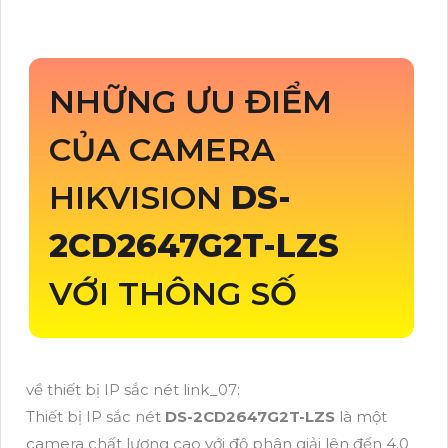
NHỮNG ƯU ĐIỂM
CỦA CAMERA
HIKVISION
DS-
2CD2647G2T-LZS
VỚI THÔNG SỐ
về thiết bị IP sắc nét link_07:
Thiết bị IP sắc nét
DS-2CD2647G2T-LZS
là một
camera chất lượng cao với độ phân giải lên đến 4.0