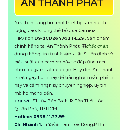
AN THÀNH PHÁT
Nếu bạn đang tìm một thiết bị camera chất
lượng cao, không thể bỏ qua Camera
Hikvision
DS-2CD2647G2T-LZS
. Sản phẩm
chính hãng tại An Thành Phát, 🎛
chắc chắn
đúng thông tin từ nhà sản xuất. Sự ổn định và
hiệu suất của camera này sẽ đáp ứng mọi
nhu cầu giám sát của bạn. Hãy đến An Thành
Phát ngay hôm nay để trải nghiệm sản phẩm
này và cảm nhận sự chuyên nghiệp, uy tín
mà họ mang đến.
Trụ Sở:
51 Lũy Bán Bích, P. Tân Thới Hòa,
Q.Tân Phú, TP.HCM
Hotline: 0938.11.23.99
Chi Nhánh 1:
445/38 Tân Hòa Đông,P Bình