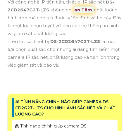
Với công nghệ IP tiên tiến, thiết bị IP sắc nét
DS-
2CD2647G2T-LZS
không chỉ
an Tâm
chất lượng
hình ảnh mà còn giữ được sự ổn định và tin cậy. Đây
là một lựa chọn tuyệt vời cho các hệ thống an ninh
và giám sát chất lượng cao.
Trên tất cả, thiết bị
DS-2CD2647G2T-LZS
là một
lựa chọn xuất sắc cho những ai đang tìm kiếm một
camera IP sắc nét, chất lượng cao và tiện ích trong
việc giám sát và bảo vệ.
️💭 TÍNH NĂNG CHÍNH NÀO GIÚP CAMERA DS-
CD2G2T-LZS CHO HÌNH ẢNH SẮC NÉT VÀ CHẤT
LƯỢNG CAO?
👸 Tính năng chính giúp camera DS-