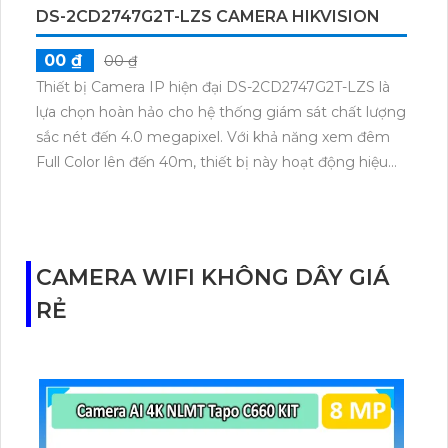
DS-2CD2747G2T-LZS CAMERA HIKVISION
00 ₫
00 ₫
Thiết bị Camera IP hiện đại DS-2CD2747G2T-LZS là
lựa chọn hoàn hảo cho hệ thống giám sát chất lượng
sắc nét đến 4.0 megapixel. Với khả năng xem đêm
Full Color lên đến 40m, thiết bị này hoạt động hiệu
quả ngay cả trong điều kiện ánh sáng yếu. Sử dụng
công nghệ IP tiên tiến, camera không bị giảm chất
lượng Hồng Ngoại SMD, đảm bảo hình ảnh rõ nét.
Với thiết kế Dome Kim loại, camera cung cấp khả
CAMERA WIFI KHÔNG DÂY GIÁ
năng giám sát chi tiết và báo động chuyển động
RẺ
chính xác, phù hợp cho mọi công trình.