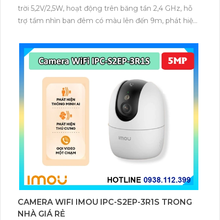
trời 5,2V/2,5W, hoạt động trên băng tần 2,4 GHz, hỗ
trợ tầm nhìn ban đêm có màu lên đến 9m, phát hiện
chuyển động và con người bằng AI, đồng thời lưu trữ
dữ liệu qua thẻ microSD lên đến 512GB.
CAMERA WIFI IMOU IPC-S2EP-3R1S TRONG
NHÀ GIÁ RẺ