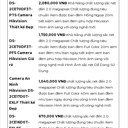
DS-
2,080,000 VNĐ
Khả Năng chất lượng sắc nét
2CE70DF3T-
đến 2.0 megapixel Chất lượng đúng tiêu
PTS Camera
chuẩn Xem được ban đêm Hồng Ngoại 20m
Hikvision
tiết kiệm xem ban đêm phù hợp Hikvision
Thiết kế Đẹp
Hình ảnh sáng với công nghệ mới
1,750,000 VNĐ
Khả Năng chất lượng sắc nét
DS-
đến 2.0 megapixel Chất lượng đúng tiêu
2CE70DF3T-
chuẩn Xem được ban đêm Full Color 20m xem
PFS Camera
ban đêm như ban ngày tiết kiệm xem ban
Hikvision Giá
đêm phù hợp Hikvision Hình ảnh sáng với
rẻ
công nghệ mới Hình Ảnh sắc nét Dễ Dàng Sử
Dụng
Camera An
1,040,000 VNĐ
chất lượng sắc nét đến 2.0
Ninh
megapixel Chất lượng đúng tiêu chuẩn Xem
Hikvision DS-
được ban đêm Full Color 40m xem ban đêm
2CE17D0T-
như ban ngày dùng cho công trình ban đêm
EXLF Thiết kế
Hikvision Hình ảnh sáng với công nghệ mới
Đẹp
DS-
670,000 VNĐ
chất lượng sắc nét đến 2.0
2CE16D0T-
megapixel Chất lượng đúng tiêu chuẩn Xem