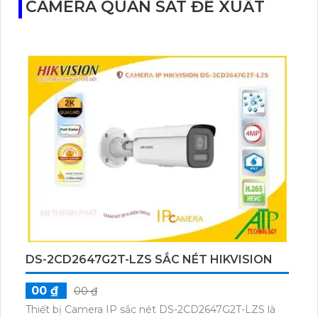
CAMERA QUAN SÁT ĐỀ XUẤT
DS-2CD2647G2T-LZS SẮC NÉT HIKVISION
00 ₫
00 ₫
Thiết bị Camera IP sắc nét DS-2CD2647G2T-LZS là