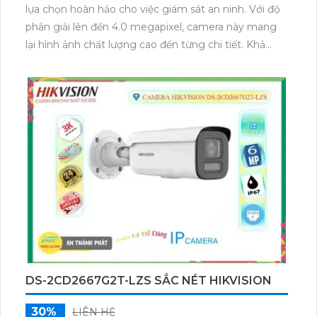
lựa chọn hoàn hảo cho việc giám sát an ninh. Với độ
phân giải lên đến 4.0 megapixel, camera này mang
lại hình ảnh chất lượng cao đến từng chi tiết. Khả
năng xem ban đêm Full Color trong khoảng cách lên
đến 60m giúp bạn theo dõi mọi hoạt động một cách
rõ ràng ngay cả khi trời tối. Công nghệ IP tiên tiến
không chỉ giữ cho hình ảnh sắc nét mà còn mang lại
hiệu suất ổn định. Với hồng ngoại SMD và thân kim
loại chắc chắn, camera này giúp bạn zoom giám sát
chi tiết một cách dễ dàng và hiệu quả. Được sản xuất
từ nhà máy chuyên nghiệp, DS-2CD2647G2T-LZS
đáng tin cậy và hiệu quả trong việc bảo vệ an ninh.
DS-2CD2667G2T-LZS SẮC NÉT HIKVISION
30%
LIÊN HỆ