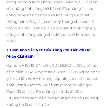
dòng camera IP trụ hồng ngoại 6MP của Hikvision
với những tính năng nổi bật về độ phân giải cao,
công nghệ nén tiên tiến và khả năng giám sát
thông minh. Đây là lựa chọn lý tưởng cho các hệ
thống an ninh hiện đại, từ giám sát doanh nghiệp,
công trình công cộng cho đến bảo vệ khu vực tư
nhân.
1. Hình Ảnh Sắc Nét Đến Từng Chi Tiết với Độ
Phân Giải 6MP
Camera HIKVISION DS-2CD2663G2-LIZS2U sở hữu
cảm biến 1/2.4" Progressive Scan CMOS với độ phân
giải cao lên tới 6MP, cung cấp hình ảnh sắc nét với
chất lượng vượt trội, kể cả khi phóng to vẫn giữ
được độ chi tiết. Độ phân giải tối đa 3200 x
1800@25fps đảm bảo mọi khung hình đều rõ ràng,
không bỏ lỡ chi tiết nào.