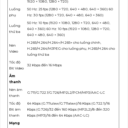
1920 × 1080, 1280 × 720)
Luồng
50 Hz: 25 fps (1280 × 720, 640 × 480, 640 × 360) 60
phụ
Hz: 30 fps (1280 × 720, 640 × 480, 640 × 360)
50 Hz: 10 fps (1920 × 1080, 1280 × 720, 640 × 480,
Luồng
640 × 360) 60 Hz: 10 fps (1920 × 1080, 1280 × 720,
thứ ba
640 × 480, 640 × 360)
H.265/H.264/H.264+/H.265+ cho luồng chính,
Nén
H.265/H.264/MJPEG cho luồng phụ, H.265/H.264 cho
Video
luồng thứ ba
Tốc độ
32 Kbps đến 16 Mbps
Bit Video
Âm
thanh
Nén âm
G.711/G.722.1/G.726/MP2L2/PCM/MP3/AAC-LC
thanh
Tốc độ
64 Kbps (G.711ulaw/G.711alaw)/16 Kbps (G.722.1)/16
Bit âm
Kbps (G.726)/32 đến 160 Kbps (MP2L2)/8 đến 320
thanh
Kbps (MP3)/16 đến 64 Kbps (AAC-LC)
Mạng