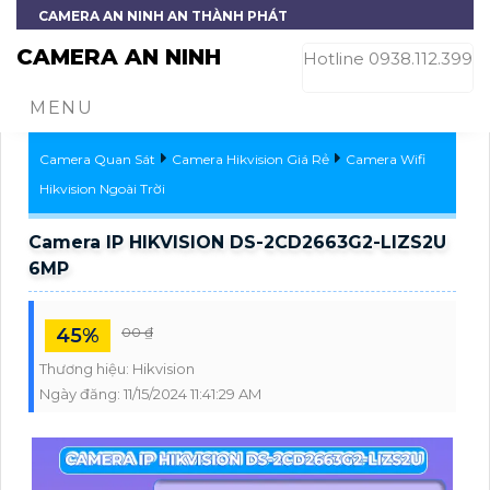
CAMERA AN NINH AN THÀNH PHÁT
CAMERA AN NINH
Hotline 0938.112.399
MENU
Camera Quan Sát
Camera Hikvision Giá Rẻ
Camera Wifi
Hikvision Ngoài Trời
Camera IP HIKVISION DS-2CD2663G2-LIZS2U
6MP
45%
00 ₫
Thương hiệu:
Hikvision
Ngày đăng:
11/15/2024 11:41:29 AM