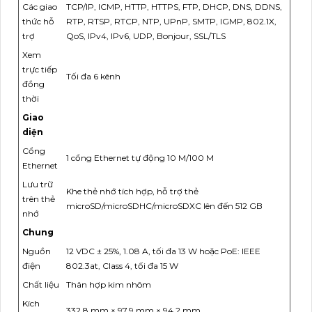
Các giao
TCP/IP, ICMP, HTTP, HTTPS, FTP, DHCP, DNS, DDNS,
thức hỗ
RTP, RTSP, RTCP, NTP, UPnP, SMTP, IGMP, 802.1X,
trợ
QoS, IPv4, IPv6, UDP, Bonjour, SSL/TLS
Xem
trực tiếp
Tối đa 6 kênh
đồng
thời
Giao
diện
Cổng
1 cổng Ethernet tự động 10 M/100 M
Ethernet
Lưu trữ
Khe thẻ nhớ tích hợp, hỗ trợ thẻ
trên thẻ
microSD/microSDHC/microSDXC lên đến 512 GB
nhớ
Chung
Nguồn
12 VDC ± 25%, 1.08 A, tối đa 13 W hoặc PoE: IEEE
điện
802.3at, Class 4, tối đa 15 W
Chất liệu
Thân hợp kim nhôm
Kích
332.8 mm × 97.9 mm × 94.2 mm