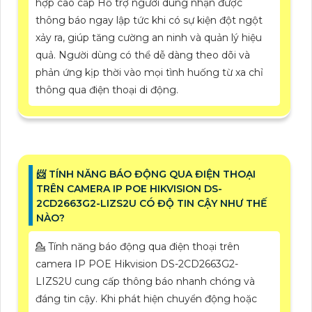
hợp cao cấp Hổ trợ người dùng nhận được
thông báo ngay lập tức khi có sự kiện đột ngột
xảy ra, giúp tăng cường an ninh và quản lý hiệu
quả. Người dùng có thể dễ dàng theo dõi và
phản ứng kịp thời vào mọi tình huống từ xa chỉ
thông qua điện thoại di động.
📨 TÍNH NĂNG BÁO ĐỘNG QUA ĐIỆN THOẠI
TRÊN CAMERA IP POE HIKVISION DS-
2CD2663G2-LIZS2U CÓ ĐỘ TIN CẬY NHƯ THẾ
NÀO?
💁 Tính năng báo động qua điện thoại trên
camera IP POE Hikvision DS-2CD2663G2-
LIZS2U cung cấp thông báo nhanh chóng và
đáng tin cậy. Khi phát hiện chuyển động hoặc