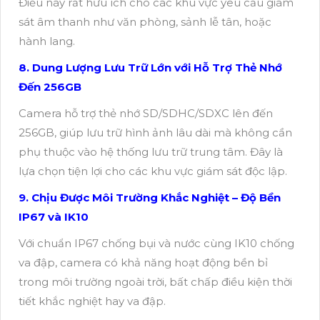
Điều này rất hữu ích cho các khu vực yêu cầu giám
sát âm thanh như văn phòng, sảnh lễ tân, hoặc
hành lang.
8. Dung Lượng Lưu Trữ Lớn với Hỗ Trợ Thẻ Nhớ
Đến 256GB
Camera hỗ trợ thẻ nhớ SD/SDHC/SDXC lên đến
256GB, giúp lưu trữ hình ảnh lâu dài mà không cần
phụ thuộc vào hệ thống lưu trữ trung tâm. Đây là
lựa chọn tiện lợi cho các khu vực giám sát độc lập.
9. Chịu Được Môi Trường Khắc Nghiệt – Độ Bền
IP67 và IK10
Với chuẩn IP67 chống bụi và nước cùng IK10 chống
va đập, camera có khả năng hoạt động bền bỉ
trong môi trường ngoài trời, bất chấp điều kiện thời
tiết khắc nghiệt hay va đập.