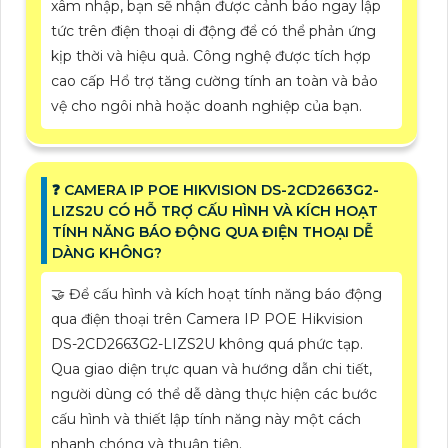
xâm nhập, bạn sẽ nhận được cảnh báo ngay lập
tức trên điện thoại di động để có thể phản ứng
kịp thời và hiệu quả. Công nghệ được tích hợp
cao cấp Hổ trợ tăng cường tính an toàn và bảo
vệ cho ngôi nhà hoặc doanh nghiệp của bạn.
❓ CAMERA IP POE HIKVISION DS-2CD2663G2-
LIZS2U CÓ HỖ TRỢ CẤU HÌNH VÀ KÍCH HOẠT
TÍNH NĂNG BÁO ĐỘNG QUA ĐIỆN THOẠI DỄ
DÀNG KHÔNG?
🤝 Để cấu hình và kích hoạt tính năng báo động
qua điện thoại trên Camera IP POE Hikvision
DS-2CD2663G2-LIZS2U không quá phức tạp.
Qua giao diện trực quan và hướng dẫn chi tiết,
người dùng có thể dễ dàng thực hiện các bước
cấu hình và thiết lập tính năng này một cách
nhanh chóng và thuận tiện.