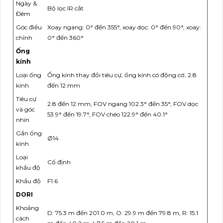
Ngày &
Bộ lọc IR cắt
Đêm
Góc điều
Xoay ngang: 0° đến 355°, xoay dọc: 0° đến 90°, xoay:
chỉnh
0° đến 360°
Ống
kính
Loại ống
Ống kính thay đổi tiêu cự, ống kính có động cơ, 2.8
kính
đến 12 mm
Tiêu cự
2.8 đến 12 mm, FOV ngang 102.3° đến 35°, FOV dọc
và góc
53.9° đến 19.7°, FOV chéo 122.9° đến 40.1°
nhìn
Gắn ống
Ø14
kính
Loại
Cố định
khẩu độ
Khẩu độ
F1.6
DORI
Khoảng
D: 75.3 m đến 201.0 m, O: 29.9 m đến 79.8 m, R: 15.1
cách