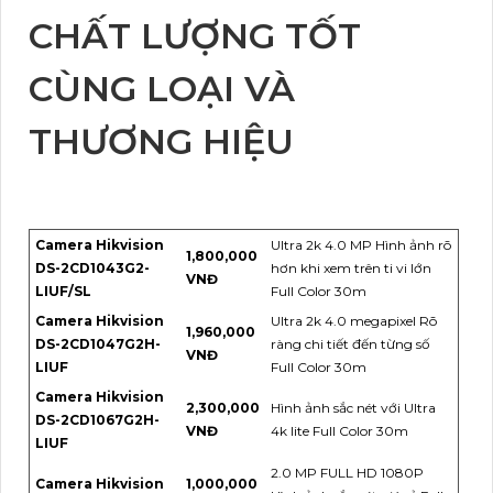
CHẤT LƯỢNG TỐT
CÙNG LOẠI VÀ
THƯƠNG HIỆU
Camera Hikvision
Ultra 2k 4.0 MP Hình ảnh rõ
1,800,000
DS-2CD1043G2-
hơn khi xem trên ti vi lớn
VNĐ
LIUF/SL
Full Color 30m
Camera Hikvision
Ultra 2k 4.0 megapixel Rõ
1,960,000
DS-2CD1047G2H-
ràng chi tiết đến từng số
VNĐ
LIUF
Full Color 30m
Camera Hikvision
2,300,000
Hình ảnh sắc nét với Ultra
DS-2CD1067G2H-
VNĐ
4k lite Full Color 30m
LIUF
2.0 MP FULL HD 1080P
Camera Hikvision
1,000,000