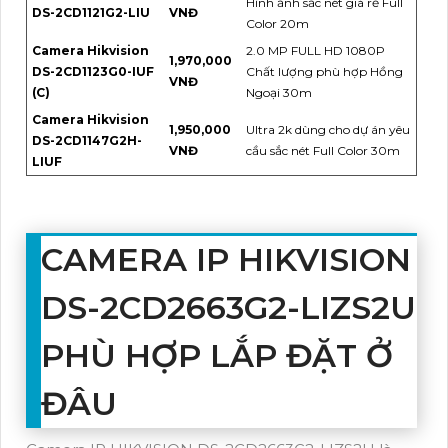
Hình ảnh sắc nét giá rẻ Full
DS-2CD1121G2-LIU
VNĐ
Color 20m
Camera Hikvision
2.0 MP FULL HD 1080P
1,970,000
DS-2CD1123G0-IUF
Chất lượng phù hợp Hồng
VNĐ
(C)
Ngoại 30m
Camera Hikvision
1,950,000
Ultra 2k dùng cho dự án yêu
DS-2CD1147G2H-
VNĐ
cầu sắc nét Full Color 30m
LIUF
CAMERA IP HIKVISION
DS-2CD2663G2-LIZS2U
PHÙ HỢP LẮP ĐẶT Ở
ĐÂU