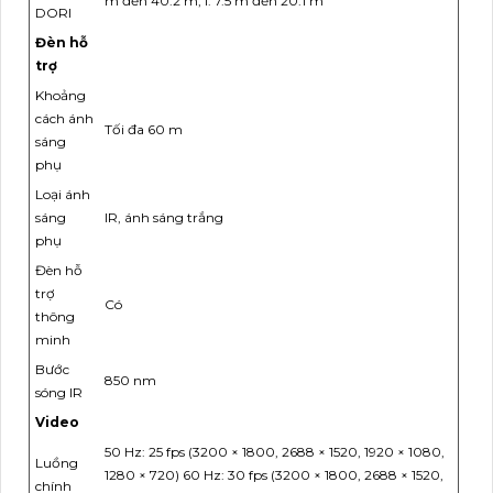
m đến 40.2 m, I: 7.5 m đến 20.1 m
DORI
Đèn hỗ
trợ
Khoảng
cách ánh
Tối đa 60 m
sáng
phụ
Loại ánh
sáng
IR, ánh sáng trắng
phụ
Đèn hỗ
trợ
Có
thông
minh
Bước
850 nm
sóng IR
Video
50 Hz: 25 fps (3200 × 1800, 2688 × 1520, 1920 × 1080,
Luồng
1280 × 720) 60 Hz: 30 fps (3200 × 1800, 2688 × 1520,
chính