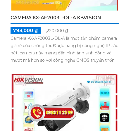
CAMERA KX-AF2003L-DL-A KBVISION
793,000 ₫
1,220,000 ₫
Camera KX-AF2003L-DL-A là một sản phẩm camera
giá rẻ của chúng tôi. Được trang bị công nghệ IP sắc
nét, camera này mang đến hình ảnh sinh động và
mượt mà hơn so với công nghệ CMOS truyền thống.
Đặc biệt, camera này còn có khả năng quan sát ban
đêm với hồng ngoại có tầm nhìn xa được lên đến
40m, đảm bảo độ nét lên đến 2.0 MP. Camera KX-
AF2003L-DL-A còn tương thích với đầu ghi hồng
ngoại SMD, giúp bạn dễ dàng ghi lại và xem lại hình
ảnh theo nhu cầu sử dụng của mình.