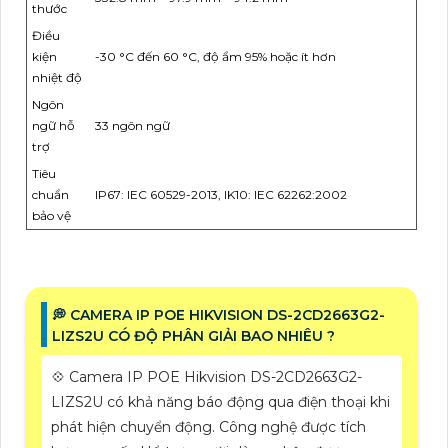
thước
Điều
kiện
-30 °C đến 60 °C, độ ẩm 95% hoặc ít hơn
nhiệt độ
Ngôn
ngữ hỗ
33 ngôn ngữ
trợ
Tiêu
chuẩn
IP67: IEC 60529-2013, IK10: IEC 62262:2002
bảo vệ
️💭 CAMERA IP POE HIKVISION DS-2CD2663G2-
LIZS2U CÓ ĐỘ PHÂN GIẢI BAO NHIÊU ?
💠 Camera IP POE Hikvision DS-2CD2663G2-
LIZS2U có khả năng báo động qua điện thoại khi
phát hiện chuyển động. Công nghệ được tích