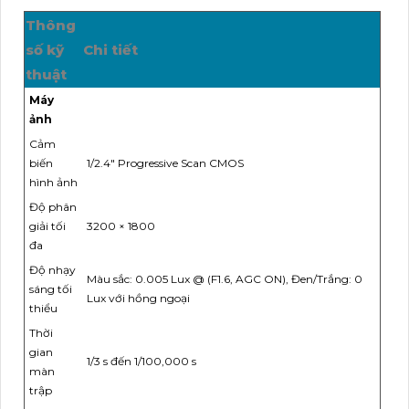
Thông
số kỹ
Chi tiết
thuật
Máy
ảnh
Cảm
biến
1/2.4" Progressive Scan CMOS
hình ảnh
Độ phân
giải tối
3200 × 1800
đa
Độ nhạy
Màu sắc: 0.005 Lux @ (F1.6, AGC ON), Đen/Trắng: 0
sáng tối
Lux với hồng ngoại
thiểu
Thời
gian
1/3 s đến 1/100,000 s
màn
trập