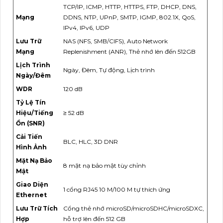
TCP/IP, ICMP, HTTP, HTTPS, FTP, DHCP, DNS,
Mạng
DDNS, NTP, UPnP, SMTP, IGMP, 802.1X, QoS,
IPv4, IPv6, UDP
Lưu Trữ
NAS (NFS, SMB/CIFS), Auto Network
Mạng
Replenishment (ANR), Thẻ nhớ lên đến 512GB
Lịch Trình
Ngày, Đêm, Tự động, Lịch trình
Ngày/Đêm
WDR
120 dB
Tỷ Lệ Tín
Hiệu/Tiếng
≥ 52 dB
Ồn (SNR)
Cải Tiến
BLC, HLC, 3D DNR
Hình Ảnh
Mặt Nạ Bảo
8 mặt nạ bảo mật tùy chỉnh
Mật
Giao Diện
1 cổng RJ45 10 M/100 M tự thích ứng
Ethernet
Lưu Trữ Tích
Cổng thẻ nhớ microSD/microSDHC/microSDXC,
Hợp
hỗ trợ lên đến 512 GB