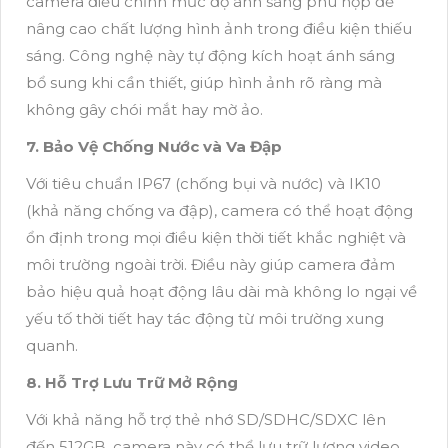
camera điều chỉnh mức độ ánh sáng phù hợp để
nâng cao chất lượng hình ảnh trong điều kiện thiếu
sáng. Công nghệ này tự động kích hoạt ánh sáng
bổ sung khi cần thiết, giúp hình ảnh rõ ràng mà
không gây chói mắt hay mờ ảo.
7. Bảo Vệ Chống Nước và Va Đập
Với tiêu chuẩn IP67 (chống bụi và nước) và IK10
(khả năng chống va đập), camera có thể hoạt động
ổn định trong mọi điều kiện thời tiết khắc nghiệt và
môi trường ngoài trời. Điều này giúp camera đảm
bảo hiệu quả hoạt động lâu dài mà không lo ngại về
yếu tố thời tiết hay tác động từ môi trường xung
quanh.
8. Hỗ Trợ Lưu Trữ Mở Rộng
Với khả năng hỗ trợ thẻ nhớ SD/SDHC/SDXC lên
đến 512GB, camera này có thể lưu trữ lượng video