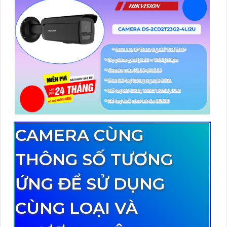
CAMERA CÙNG
THÔNG SỐ TƯƠNG
ỨNG ĐỂ SỬ DỤNG
CÙNG LOẠI VÀ