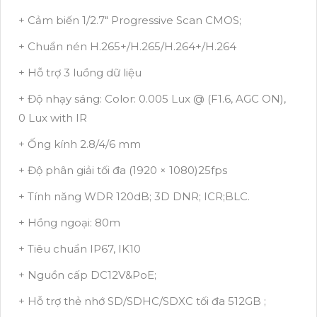
+ Cảm biến 1/2.7" Progressive Scan CMOS;
+ Chuẩn nén H.265+/H.265/H.264+/H.264
+ Hỗ trợ 3 luồng dữ liệu
+ Độ nhạy sáng: Color: 0.005 Lux @ (F1.6, AGC ON),
0 Lux with IR
+ Ống kính 2.8/4/6 mm
+ Độ phân giải tối đa (1920 × 1080)25fps
+ Tính năng WDR 120dB; 3D DNR; ICR;BLC.
+ Hồng ngoại: 80m
+ Tiêu chuẩn IP67, IK10
+ Nguồn cấp DC12V&PoE;
+ Hỗ trợ thẻ nhớ SD/SDHC/SDXC tối đa 512GB ;