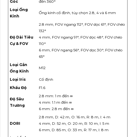
Góc
đến 360°
Loại Ống
Ống kính cố định, tùy chọn 2.8, 4 và 6 mm
Kính
2.8 mm, FOV ngang 112°, FOV dọc 61°, FOV chéo
132°
Độ Dài Tiêu
4 mm, FOV ngang 91°, FOV dọc 48°, FOV chéo
Cự & FOV
110°
6 mm, FOV ngang 56°, FOV dọc 30°, FOV chéo
65°
Loại Gắn
M12
Ống Kính
Loại Iris
Cố định
Khẩu Độ
F1.6
2.8 mm: 1 m đến ∞
Độ Sâu
4 mm: 1.1 m đến ∞
Trường
6 mm: 2.8 m đến ∞
2.8 mm, D: 42 m, O: 16 m, R: 8 m, I: 4 m
DORI
4 mm, D: 52 m, O: 20 m, R: 10 m, I: 5 m
6 mm, D: 85 m, O: 33 m, R: 17 m, I: 8 m