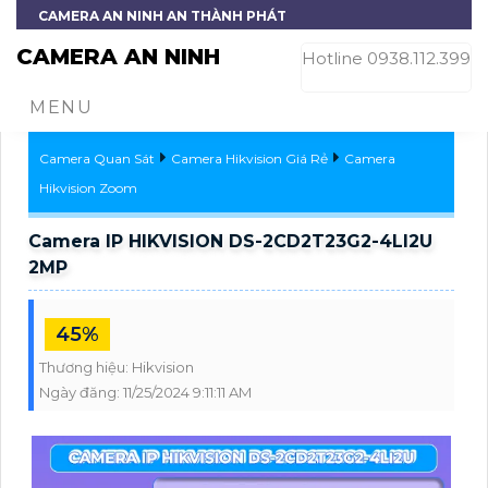
CAMERA AN NINH AN THÀNH PHÁT
CAMERA AN NINH
Hotline 0938.112.399
MENU
Camera Quan Sát
Camera Hikvision Giá Rẻ
Camera
Hikvision Zoom
Camera IP HIKVISION DS-2CD2T23G2-4LI2U
2MP
45%
Thương hiệu:
Hikvision
Ngày đăng:
11/25/2024 9:11:11 AM