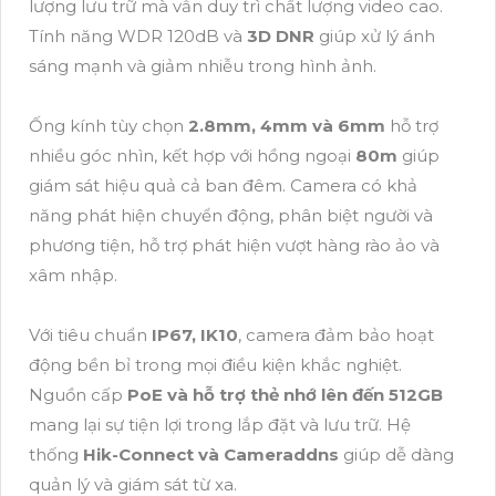
lượng lưu trữ mà vẫn duy trì chất lượng video cao.
Tính năng WDR 120dB và
3D DNR
giúp xử lý ánh
sáng mạnh và giảm nhiễu trong hình ảnh.
Ống kính tùy chọn
2.8mm, 4mm và 6mm
hỗ trợ
nhiều góc nhìn, kết hợp với hồng ngoại
80m
giúp
giám sát hiệu quả cả ban đêm. Camera có khả
năng phát hiện chuyển động, phân biệt người và
phương tiện, hỗ trợ phát hiện vượt hàng rào ảo và
xâm nhập.
Với tiêu chuẩn
IP67, IK10
, camera đảm bảo hoạt
động bền bỉ trong mọi điều kiện khắc nghiệt.
Nguồn cấp
PoE và hỗ trợ thẻ nhớ lên đến 512GB
mang lại sự tiện lợi trong lắp đặt và lưu trữ. Hệ
thống
Hik-Connect và Cameraddns
giúp dễ dàng
quản lý và giám sát từ xa.