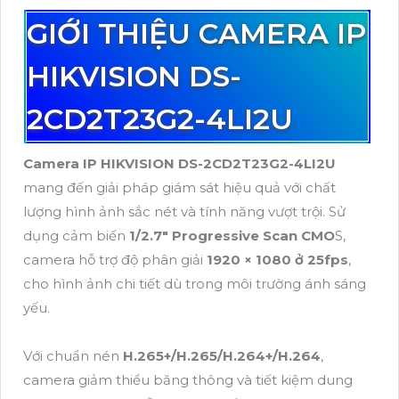
GIỚI THIỆU CAMERA IP
HIKVISION DS-
2CD2T23G2-4LI2U
Camera IP HIKVISION DS-2CD2T23G2-4LI2U
mang đến giải pháp giám sát hiệu quả với chất
lượng hình ảnh sắc nét và tính năng vượt trội. Sử
dụng cảm biến
1/2.7" Progressive Scan CMO
S,
camera hỗ trợ độ phân giải
1920 × 1080 ở 25fps
,
cho hình ảnh chi tiết dù trong môi trường ánh sáng
yếu.
Với chuẩn nén
H.265+/H.265/H.264+/H.264
,
camera giảm thiểu băng thông và tiết kiệm dung