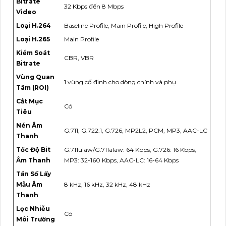
Bitrate
32 Kbps đến 8 Mbps
Video
Loại H.264
Baseline Profile, Main Profile, High Profile
Loại H.265
Main Profile
Kiểm Soát
CBR, VBR
Bitrate
Vùng Quan
1 vùng cố định cho dòng chính và phụ
Tâm (ROI)
Cắt Mục
Có
Tiêu
Nén Âm
G.711, G.722.1, G.726, MP2L2, PCM, MP3, AAC-LC
Thanh
Tốc Độ Bit
G.711ulaw/G.711alaw: 64 Kbps, G.726: 16 Kbps,
Âm Thanh
MP3: 32-160 Kbps, AAC-LC: 16-64 Kbps
Tần Số Lấy
Mẫu Âm
8 kHz, 16 kHz, 32 kHz, 48 kHz
Thanh
Lọc Nhiễu
Có
Môi Trường