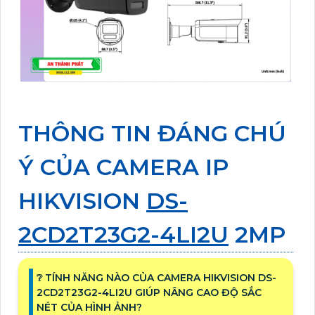
THÔNG TIN ĐÁNG CHÚ
Ý CỦA CAMERA IP
HIKVISION
DS-
2CD2T23G2-4LI2U
2MP
❔ TÍNH NĂNG NÀO CỦA CAMERA HIKVISION DS-
2CD2T23G2-4LI2U GIÚP NÂNG CAO ĐỘ SẮC
NÉT CỦA HÌNH ẢNH?