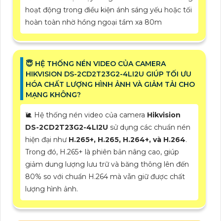
hoạt động trong điều kiện ánh sáng yếu hoặc tối
hoàn toàn nhờ hồng ngoại tầm xa 80m
😇 HỆ THỐNG NÉN VIDEO CỦA CAMERA
HIKVISION DS-2CD2T23G2-4LI2U GIÚP TỐI ƯU
HÓA CHẤT LƯỢNG HÌNH ẢNH VÀ GIẢM TẢI CHO
MẠNG KHÔNG?​
🐌 Hệ thống nén video của camera
Hikvision
DS-2CD2T23G2-4LI2U
sử dụng các chuẩn nén
hiện đại như
H.265+, H.265, H.264+, và H.264
.
Trong đó, H.265+ là phiên bản nâng cao, giúp
giảm dung lượng lưu trữ và băng thông lên đến
80% so với chuẩn H.264 mà vẫn giữ được chất
lượng hình ảnh.