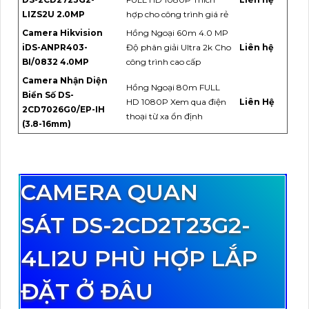
LIZS2U 2.0MP
hợp cho công trình giá rẻ
Camera Hikvision
Hồng Ngoại 60m 4.0 MP
iDS-ANPR403-
Độ phân giải Ultra 2k Cho
Liên hệ
BI/0832 4.0MP
công trình cao cấp
Camera Nhận Diện
Hồng Ngoại 80m FULL
Biển Số DS-
HD 1080P Xem qua điện
Liên Hệ
2CD7026G0/EP-IH
thoại từ xa ổn định
(3.8-16mm)
CAMERA QUAN
SÁT DS-2CD2T23G2-
4LI2U PHÙ HỢP LẮP
ĐẶT Ở ĐÂU