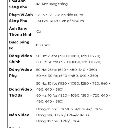
Loại Ánh
IR, Ánh sáng trắng
Sáng Phụ
Phạm Vi Ánh
-2LI và -2LI2U: lên đến 60 m
Sáng Phụ
-4LI và -4LI2U: lên đến 80 m
Ánh Sáng
Có
Thông Minh
Bước Sóng
850 nm
IR
Dòng Video
50 Hz: 25 fps (1920 × 1080, 1280 × 720)
Chính
60 Hz: 30 fps (1920 × 1080, 1280 × 720)
Dòng Video
50 Hz: 25 fps (640 × 480, 640 × 360)
Phụ
60 Hz: 30 fps (640 × 480, 640 × 360)
50 Hz: 10 fps (1920 × 1080, 1280 × 720, 640 ×
Dòng Video
480, 640 × 360)
Thứ Ba
60 Hz: 10 fps (1920 × 1080, 1280 × 720, 640 ×
480, 640 × 360)
Dòng chính: H.265/H.264/H.264+/H.265+
Nén Video
Dòng phụ: H.265/H.264/MJPEG
Dòng thứ ba: H.265/H.264