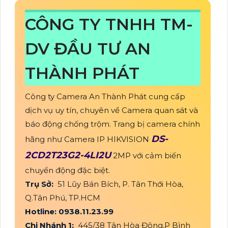
CÔNG TY TNHH TM-
DV ĐẦU TƯ AN
THÀNH PHÁT
Công ty Camera An Thành Phát cung cấp
dịch vụ uy tín, chuyên về Camera quan sát và
báo động chống trộm. Trang bị camera chính
DS-
hãng như Camera IP HIKVISION
2CD2T23G2-4LI2U
2MP với cảm biến
chuyển động đặc biệt.
Trụ Sở:
51 Lũy Bán Bích, P. Tân Thới Hòa,
Q.Tân Phú, TP.HCM
Hotline: 0938.11.23.99
Chi Nhánh 1:
445/38 Tân Hòa Đông,P Bình