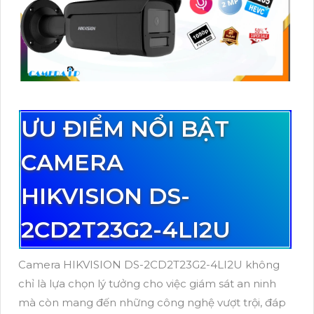
ƯU ĐIỂM NỔI BẬT
CAMERA
HIKVISION DS-
2CD2T23G2-4LI2U
Camera HIKVISION DS-2CD2T23G2-4LI2U không
chỉ là lựa chọn lý tưởng cho việc giám sát an ninh
mà còn mang đến những công nghệ vượt trội, đáp