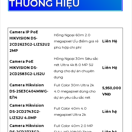
THƯƠNG HIỆU
Camera IP PoE
Hồng Ngoại 60m 2.0
HIKVISION DS-
megapixel Ưu điểm giá rẻ
Liên Hệ
2CD2623G2-LIZS2U2
phù hợp chi phí
2MP
Hồng Ngoại 30m Siêu sắc
Camera PoE
nét Ultra 4k 8.0 MP Sử
HIKVISION DS-
Liên Hệ
dụng cho dự án chuyên
2CD2583G2-LIS2U
dụng
Camera Hikvision
Full Color 30m Ultra 2k
5,950,000
DS-2SE3C404MWG-
4.0 megapixel dùng cho
VNĐ
E/14
dự án yêu cầu sắc nét
Camera Hikvision
Full Color 40m 4.0
DS-2CD2743G2-
Liên hệ
megapixel Ultra 2k
LIZS2U 4.0MP
Camera Hikvision
Full Color 40m 2.0 MP
DS-2CD2723G2-
FULL HD 1080P Thích
Liên hệ