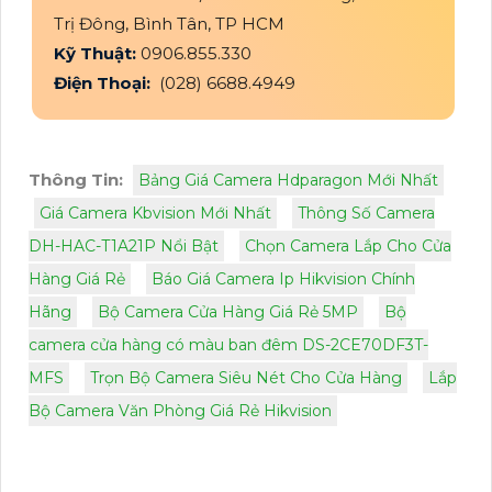
Trị Đông, Bình Tân, TP HCM
Kỹ Thuật:
0906.855.330
Điện Thoại:
(028) 6688.4949
Thông Tin:
Bảng Giá Camera Hdparagon Mới Nhất
Giá Camera Kbvision Mới Nhất
Thông Số Camera
DH-HAC-T1A21P Nổi Bật
Chọn Camera Lắp Cho Cửa
Hàng Giá Rẻ
Báo Giá Camera Ip Hikvision Chính
Hãng
Bộ Camera Cửa Hàng Giá Rẻ 5MP
Bộ
camera cửa hàng có màu ban đêm DS-2CE70DF3T-
MFS
Trọn Bộ Camera Siêu Nét Cho Cửa Hàng
Lắp
Bộ Camera Văn Phòng Giá Rẻ Hikvision