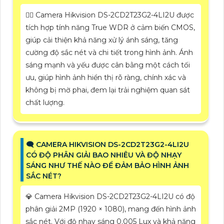
🙆‍♀️ Camera Hikvision DS-2CD2T23G2-4LI2U được
tích hợp tính năng True WDR ở cảm biến CMOS,
giúp cải thiện khả năng xử lý ánh sáng, tăng
cường độ sắc nét và chi tiết trong hình ảnh. Ánh
sáng mạnh và yếu được cân bằng một cách tối
ưu, giúp hình ảnh hiển thị rõ ràng, chính xác và
không bị mờ phai, đem lại trải nghiệm quan sát
chất lượng.
🗨️ CAMERA HIKVISION DS-2CD2T23G2-4LI2U
CÓ ĐỘ PHÂN GIẢI BAO NHIÊU VÀ ĐỘ NHẠY
SÁNG NHƯ THẾ NÀO ĐỂ ĐẢM BẢO HÌNH ẢNH
SẮC NÉT?
💎 Camera Hikvision DS-2CD2T23G2-4LI2U có độ
phân giải 2MP (1920 × 1080), mang đến hình ảnh
sắc nét. Với độ nhạy sáng 0.005 Lux và khả năng