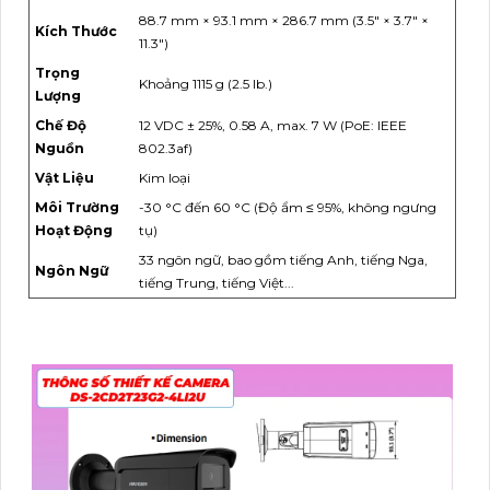
88.7 mm × 93.1 mm × 286.7 mm (3.5" × 3.7" ×
Kích Thước
11.3")
Trọng
Khoảng 1115 g (2.5 lb.)
Lượng
Chế Độ
12 VDC ± 25%, 0.58 A, max. 7 W (PoE: IEEE
Nguồn
802.3af)
Vật Liệu
Kim loại
Môi Trường
-30 °C đến 60 °C (Độ ẩm ≤ 95%, không ngưng
Hoạt Động
tụ)
33 ngôn ngữ, bao gồm tiếng Anh, tiếng Nga,
Ngôn Ngữ
tiếng Trung, tiếng Việt...