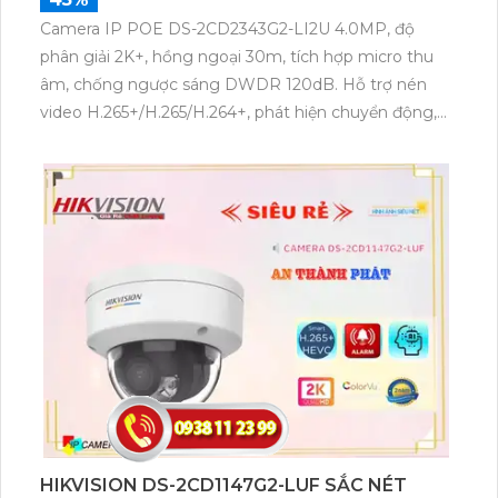
Camera IP POE DS-2CD2343G2-LI2U 4.0MP, độ
phân giải 2K+, hồng ngoại 30m, tích hợp micro thu
âm, chống ngược sáng DWDR 120dB. Hỗ trợ nén
video H.265+/H.265/H.264+, phát hiện chuyển động,
đèn LED ban đêm. Phù hợp lắp đặt ngoài trời, kết nối
nhanh qua IP POE.
HIKVISION DS-2CD1147G2-LUF SẮC NÉT