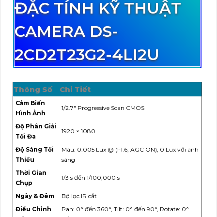
ĐẶC TÍNH KỸ THUẬT
CAMERA DS-
2CD2T23G2-4LI2U
Thông Số
Chi Tiết
Cảm Biến
1/2.7" Progressive Scan CMOS
Hình Ảnh
Độ Phân Giải
1920 × 1080
Tối Đa
Độ Sáng Tối
Màu: 0.005 Lux @ (F1.6, AGC ON), 0 Lux với ánh
Thiểu
sáng
Thời Gian
1/3 s đến 1/100,000 s
Chụp
Ngày & Đêm
Bộ lọc IR cắt
Điều Chỉnh
Pan: 0° đến 360°, Tilt: 0° đến 90°, Rotate: 0°