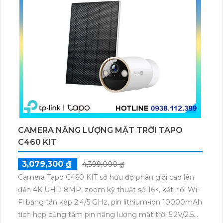
CAMERA NĂNG LƯỢNG MẶT TRỜI TAPO
C460 KIT
3,079,300 ₫
4,399,000 ₫
Camera Tapo C460 KIT sở hữu độ phân giải cao lên
đến 4K UHD 8MP, zoom kỹ thuật số 16×, kết nối Wi-
Fi băng tần kép 2.4/5 GHz, pin lithium-ion 10000mAh
tích hợp cùng tấm pin năng lượng mặt trời 5.2V/2.5W.