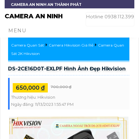
CAMERA AN NINH AN THÀNH PHÁT
CAMERA AN NINH
Hotline 0938.112.399
MENU
Camera Quan Sát
Camera Hikvision Giá Rẻ
Camera Quan
Sát 2K Hikvision
DS-2CE16D0T-EXLPF Hình Ảnh Đẹp Hikvision
650,000 ₫
700,000 ₫
Thương hiệu:
Hikvision
Ngày đăng:
11/13/2023 1:55:47 PM