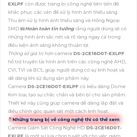
EXLPF
còn được trang bị công nghệ tiên tiến để
khắc phục các vấn đề xử lý hình ảnh thiếu sáng.
Thu âm xử lý hình ảnh thiếu sáng và Hồng Ngoại
SMD 📸
Hoàn toàn tin tưởng
rằng người dùng sẽ có
những hình ảnh sắc nét và rõ ràng ngay cả trong
điều kiện ánh sáng không thuận lợi.
Thông số giá trị hơn
camera
DS-2CE16D0T-EXLPF
hỗ trợ truyền tải hình ảnh trên các công nghệ AHD,
CVI, TVI và BCS, giúp người dùng có sự linh hoạt và
dễ dàng khi sử dụng sản phẩm này.
Camera
DS-2CE16D0T-EXLPF
có kiểu dáng Dome
Kim loại, tạo sự chắc chắn và bền bỉ cho sản phẩm.
Thiết kế này cũng giúp camera dễ dàng lắp đặt và
điều chỉnh góc quan sát một cách linh hoạt.
🤴
Những trang bị về công nghệ thì có thể xem
Camera Giám Sát Công Nghệ HD
DS-2CE16D0T-
EXLPF
là một sự lựa chọn tuyệt vời cho việc giám