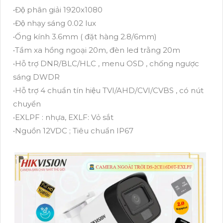
•Độ phân giải 1920x1080
•Độ nhạy sáng 0.02 lux
•Ống kính 3.6mm ( đặt hàng 2.8/6mm)
•Tầm xa hồng ngoại 20m, đèn led trằng 20m
•Hỗ trợ DNR/BLC/HLC , menu OSD , chống ngược
sáng DWDR
•Hỗ trợ 4 chuẩn tín hiệu TVI/AHD/CVI/CVBS , có nút
chuyển
•EXLPF : nhựa, EXLF: Vỏ sắt
•Nguồn 12VDC ; Tiêu chuẩn IP67