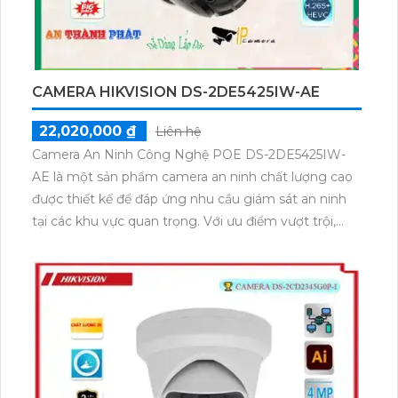
CAMERA HIKVISION DS-2DE5425IW-AE
22,020,000 ₫
Liên hệ
Camera An Ninh Công Nghệ POE DS-2DE5425IW-
AE là một sản phẩm camera an ninh chất lượng cao
được thiết kế để đáp ứng nhu cầu giám sát an ninh
tại các khu vực quan trọng. Với ưu điểm vượt trội,
camera này mang đến những tính năng đáng chú ý
cho việc giám sát.Một trong những ưu điểm của
camera này là khả năng xoay zoom, giúp người dùng
có thể xem xa mà không lo bị bể hình. Điều này giúp
camera cung cấp hình ảnh chi tiết và rõ nét ở cả
khoảng cách xa.Camera DS-2DE5425IW-AE còn tích
hợp công nghệ Starlight cho phép quan sát chất