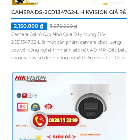
CAMERA DS-2CD1347G2-L HIKVISION GIÁ RẺ
2,150,000 ₫
3,070,000 ₫
Camera Giá rẻ Cấp Nhỏ Qua Dây Mạng DS-
2CD1347G2-L là một sản phẩm camera chất lượng
cao với công nghệ hình ảnh sắc nét 4.0 MP. Đặc biệt,
camera này sử dụng công nghệ thiếu sáng Full Color
30m, cho phép lấy được màu sắc chân thực như ban
ngày trong điều kiện ánh sáng yếu. Sản phẩm này rất
phù hợp cho các dự án dân dụng IP POE, đảm bảo
độ phân giải cao và hiệu suất hoạt động ổn định.
Camera DS-2CD1347G2-L được trang bị hồng ngoại
SMD, giúp quan sát ban đêm rõ ràng và xa hơn. Với
vỏ Dome Kim loại chắc chắn, sản phẩm này có ưu
điểm về độ bền và sự chịu nước tốt. Điều đặc biệt là
camera này còn tích hợp công nghệ AI cho dự án
chuyên dụng, giúp phát hiện chuyển động và nhận