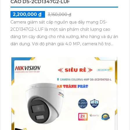
CAO DS-2CD1347G2-LUF
2,200,000 ₫
3,150,000 ₫
Camera giám sát cấp nguồn qua dây mạng DS-
2CD1347G2-LUF là một sản phẩm chất lượng cao
đáng tin cậy dùng cho nhà xưởng, kho hàng và dự án
dân dụng. Với độ phân giải 4.0 MP, camera hỗ trợ
chụp ảnh ban đêm màu sắc rõ ràng trong vòng bán
kính 30m. Sử dụng công nghệ mới IP POE, việc cấp
nguồn cho camera trở nên dễ dàng và tiện lợi.
Camera được thiết kế với chất liệu kim loại và hồng
ngoại SMD, mang lại chất lượng hình ảnh sắc nét và
độ bền cao. Ngoài ra, camera còn tích hợp chức năng
thu âm, cho phép người dùng nghe và ghi âm các
âm thanh ngay cả trong môi trường ồn ào.