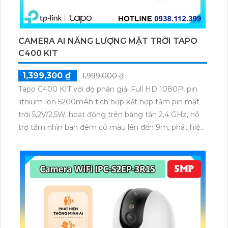
CAMERA AI NĂNG LƯỢNG MẶT TRỜI TAPO
C400 KIT
1,399,300 ₫
1,999,000 ₫
Tapo C400 KIT với độ phân giải Full HD 1080P, pin
lithium-ion 5200mAh tích hợp kết hợp tấm pin mặt
trời 5,2V/2,5W, hoạt động trên băng tần 2,4 GHz, hỗ
trợ tầm nhìn ban đêm có màu lên đến 9m, phát hiện
chuyển động và con người bằng AI, đồng thời lưu trữ
dữ liệu qua thẻ microSD lên đến 512GB.