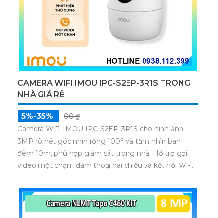
CAMERA WIFI IMOU IPC-S2EP-3R1S TRONG
NHÀ GIÁ RẺ
5%-35%
00 ₫
Camera WiFi IMOU IPC-S2EP-3R1S cho hình ảnh
3MP rõ nét góc nhìn rộng 100° và tầm nhìn ban
đêm 10m, phù hợp giám sát trong nhà. Hỗ trợ gọi
video một chạm đàm thoại hai chiều và kết nối Wi-Fi
ổn định giúp quan sát từ xa. Lưu trữ linh hoạt qua thẻ
microSD tối đa 256GB hoặc lưu đám mây dễ lắp đặt
cho gia đình và văn phòng nhỏ.