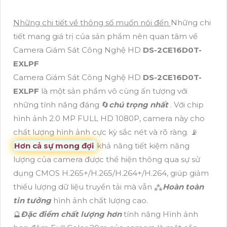
Những chi tiết về thông số muốn nói đến
Những chi
tiết mang giá trị của sản phẩm nên quan tâm về
Camera Giám Sát Công Nghệ HD
DS-2CE16D0T-
EXLPF
Camera Giám Sát Công Nghệ HD
DS-2CE16D0T-
EXLPF
là một sản phẩm vô cùng ấn tượng với
những tính năng đáng 🔄
chú trọng nhất
. Với chip
hình ảnh 2.0 MP FULL HD 1080P, camera này cho
chất lượng hình ảnh cực kỳ sắc nét và rõ ràng. 📡
Hơn cả sự mong đợi
khả năng tiết kiệm năng
lượng của camera được thể hiện thông qua sự sử
dụng CMOS H.265+/H.265/H.264+/H.264, giúp giảm
thiểu lượng dữ liệu truyền tải mà vẫn ⁂
Hoàn toàn
tin tưởng
hình ảnh chất lượng cao.
🔮
Đặc điểm chất lượng hơn
tính năng Hình ảnh