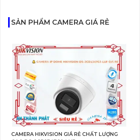
Tapo C460 KIT cũng hỗ trợ quan sát ban đêm màu
với cảm biến Starlight, tầm nhìn lên đến 15 m.
SẢN PHẨM CAMERA GIÁ RẺ
CAMERA HIKVISION GIÁ RẺ CHẤT LƯỢNG