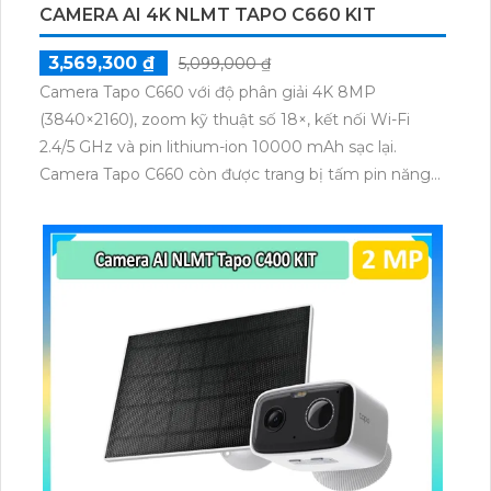
CAMERA AI 4K NLMT TAPO C660 KIT
3,569,300 ₫
5,099,000 ₫
Camera Tapo C660 với độ phân giải 4K 8MP
(3840×2160), zoom kỹ thuật số 18×, kết nối Wi-Fi
2.4/5 GHz và pin lithium-ion 10000 mAh sạc lại.
Camera Tapo C660 còn được trang bị tấm pin năng
lượng mặt trời 5.2V 2.5W, tích hợp AI phát hiện người,
thú cưng, phương tiện, lưu trữ thẻ microSD tối đa 512
GB.