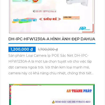
xưởng hay bất kỳ không gian nào khác.
DH-IPC-HFW1230A-A HÌNH ẢNH ĐẸP DAHUA
1,200,000 ₫
1,700,000 ₫
Sản phẩm Loại Camera Ip POE Sắc Nét DH-IPC-
HFW1230A-A là một lựa chọn tuyệt vời cho việc lắp
đặt camera ngoài trời. Với thân kim loại mạnh mẽ,
camera này có khả năng chịu nhiệt, chống thời tiết
và chống va đập.
Với công nghệ hình ảnh sắc nét 2.0 MP, camera này
cung cấp hình ảnh rõ nét và chi tiết. Sản phẩm được
ứng dụng công nghệ IP POE, cho phép dễ dàng kết
nối và cấp nguồn qua mạng. Điều này rất hữu ích khi