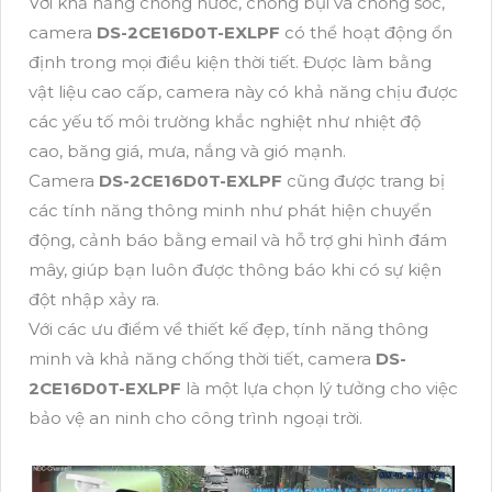
Với khả năng chống nước, chống bụi và chống sốc,
camera
DS-2CE16D0T-EXLPF
có thể hoạt động ổn
định trong mọi điều kiện thời tiết. Được làm bằng
vật liệu cao cấp, camera này có khả năng chịu được
các yếu tố môi trường khắc nghiệt như nhiệt độ
cao, băng giá, mưa, nắng và gió mạnh.
Camera
DS-2CE16D0T-EXLPF
cũng được trang bị
các tính năng thông minh như phát hiện chuyển
động, cảnh báo bằng email và hỗ trợ ghi hình đám
mây, giúp bạn luôn được thông báo khi có sự kiện
đột nhập xảy ra.
Với các ưu điểm về thiết kế đẹp, tính năng thông
minh và khả năng chống thời tiết, camera
DS-
2CE16D0T-EXLPF
là một lựa chọn lý tưởng cho việc
bảo vệ an ninh cho công trình ngoại trời.