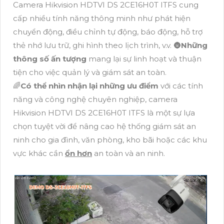
Camera Hikvision HDTVI DS 2CE16H0T ITFS cung
cấp nhiều tính năng thông minh như phát hiện
chuyển động, điều chỉnh tự động, báo động, hỗ trợ
thẻ nhớ lưu trữ, ghi hình theo lịch trình, v.v. 🌚
Những
thông số ấn tượng
mang lại sự linh hoạt và thuận
tiện cho việc quản lý và giám sát an toàn.
🌈
Có thể nhìn nhận lại những ưu điểm
với các tính
năng và công nghệ chuyên nghiệp, camera
Hikvision HDTVI DS 2CE16H0T ITFS là một sự lựa
chọn tuyệt vời để nâng cao hệ thống giám sát an
ninh cho gia đình, văn phòng, kho bãi hoặc các khu
vực khác cần
ổn hơn
an toàn và an ninh.