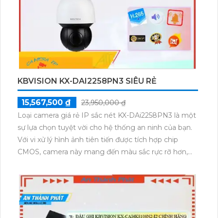
chức năng vượt trội nhờ vào công nghệ AI thông
minh.
KBVISION KX-DAI2258PN3 SIÊU RẺ
15,567,500 ₫
23,950,000 ₫
Loại camera giá rẻ IP sắc nét KX-DAi2258PN3 là một
sự lựa chọn tuyệt vời cho hệ thống an ninh của bạn.
Với vi xử lý hình ảnh tiên tiến được tích hợp chip
CMOS, camera này mang đến màu sắc rực rỡ hơn,
tạo nên hình ảnh sắc nét ngay cả trong điều kiện ánh
sáng yếu. Đặc biệt, tính năng hồng ngoại 150m cho
phép xem rõ ràng ban đêm, trong khi công nghệ
hồng ngoại SMD giúp hình ảnh trở nên chuyên
nghiệp hơn. Với độ nét cao lên đến 2.0 MP, camera