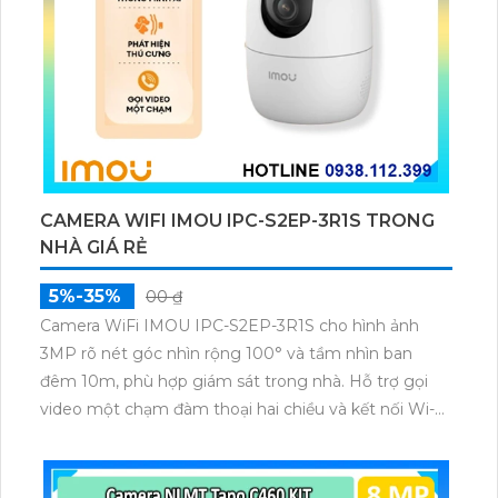
CAMERA WIFI IMOU IPC-S2EP-3R1S TRONG
NHÀ GIÁ RẺ
5%-35%
00 ₫
Camera WiFi IMOU IPC-S2EP-3R1S cho hình ảnh
3MP rõ nét góc nhìn rộng 100° và tầm nhìn ban
đêm 10m, phù hợp giám sát trong nhà. Hỗ trợ gọi
video một chạm đàm thoại hai chiều và kết nối Wi-Fi
ổn định giúp quan sát từ xa. Lưu trữ linh hoạt qua thẻ
microSD tối đa 256GB hoặc lưu đám mây dễ lắp đặt
cho gia đình và văn phòng nhỏ.