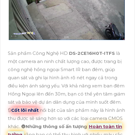
Sản phẩm Công Nghệ HD
DS-2CE16H0T-ITFS
là
một camera an ninh chất lượng cao, được trang bị
công nghệ hồng ngoại Smart IR ban đêm, giúp
quan sát và ghi lại hình ảnh rõ nét ngay cả trong
điều kiện ánh sáng yếu. Với khả năng xem ban đêm
Hồng Ngoại lên đến 30m, bạn có thể yên tâm giám
sát và bảo vệ dự án dân dụng của mình suốt đêm.
🔃
Cốt lõi nhất
nổi bật của sản phẩm này là hình ảnh
thu được sẽ sáng hơn so với các loại camera CMOS
khác. 🌚
Những thông số ấn tượng
Hoàn toàn tin
tưởng
rằng bạn có thể thu hình với nhiều màu sắc