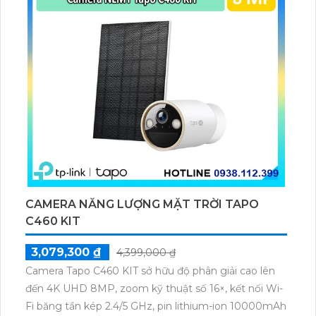
CAMERA NĂNG LƯỢNG MẶT TRỜI TAPO
C460 KIT
3,079,300 ₫
4,399,000 ₫
Camera Tapo C460 KIT sở hữu độ phân giải cao lên
đến 4K UHD 8MP, zoom kỹ thuật số 16×, kết nối Wi-
Fi băng tần kép 2.4/5 GHz, pin lithium-ion 10000mAh