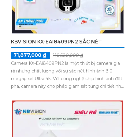
KBVISION KX-EAI8409PN2 SẮC NÉT
71,877,000 ₫
110,580,000 ₫
Camera KX-EAi8409PN2 là một thiết bị camera giá
rẻ nhưng chất lượng với sự sắc nét hình ảnh 8.0
megapixel Ultra 4k. Với công nghệ chip hình ảnh đột
phá, camera này cho phép giám sát từng chi tiết nhỏ
và với khả năng quan sát ban đêm thông qua công
nghệ Hồng Ngoại SMD và khoảng cách xa lên đến
150m. Thích hợp cho việc lắp đặt camera ở những vị
trí không gian rộng với khả năng xoay 360 độ. Sử
dụng công nghệ mới nhất là IP POE, camera này
mang lại hình ảnh trung thực và được trang bị các