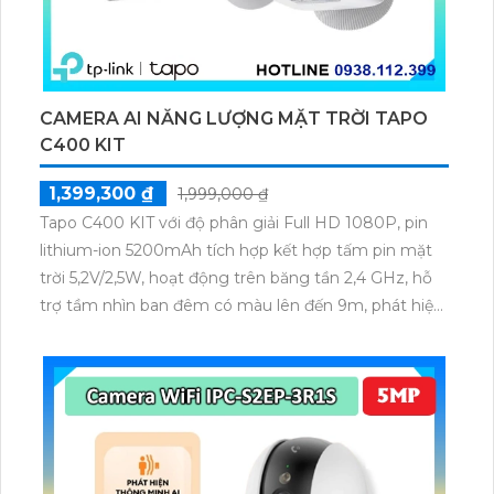
CAMERA AI NĂNG LƯỢNG MẶT TRỜI TAPO
C400 KIT
1,399,300 ₫
1,999,000 ₫
Tapo C400 KIT với độ phân giải Full HD 1080P, pin
lithium-ion 5200mAh tích hợp kết hợp tấm pin mặt
trời 5,2V/2,5W, hoạt động trên băng tần 2,4 GHz, hỗ
trợ tầm nhìn ban đêm có màu lên đến 9m, phát hiện
chuyển động và con người bằng AI, đồng thời lưu trữ
dữ liệu qua thẻ microSD lên đến 512GB.