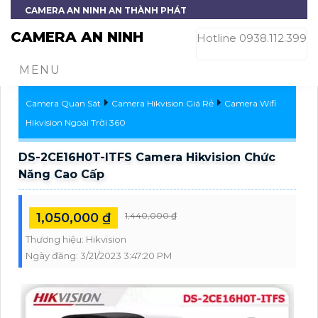
CAMERA AN NINH AN THÀNH PHÁT
CAMERA AN NINH
Hotline 0938.112.399
MENU
Camera Quan Sát
Camera Hikvision Giá Rẻ
Camera Wifi
Hikvision Ngoài Trời 360
DS-2CE16H0T-ITFS Camera Hikvision Chức
Năng Cao Cấp
1,050,000 ₫
1,440,000 ₫
Thương hiệu:
Hikvision
Ngày đăng:
3/21/2023 3:47:20 PM