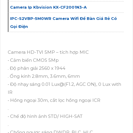
Camera Ip Kbvision KX-CF2001N3-A
IPC-S2VBP-5M0WR Camera Wifi Để Bàn Giá Rẻ Có
Gọi Điện
Camera HD-TVI 5MP – tích hợp MIC
• Cảm biến CMOS 5Mp
. Độ phân giải 2560 x 1944
. Ống kính 2.8mm, 3.6mm, 6mm
• Độ nhạy sáng 0.01 Lux@(F1.2, AGC ON), 0 Lux with
IR
• Hồng ngoại 30m, cắt lọc hồng ngoại ICR
.
• Chế độ hình ảnh STD/ HIGH-SAT
.
• Chống ngược sáng DWDR, BLC, HLC