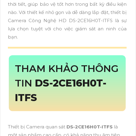
thời tiết, giúp bảo vệ tốt hơn trong bất kỳ điều kiện
nào. Với thiết kế nhỏ gọn và dễ dàng lắp đặt, thiết bị
Camera Công Nghệ HD DS-2CE16H0T-ITFS là sự
lựa chọn tuyệt vời cho việc giám sát an ninh của
bạn.
THAM KHẢO THÔNG
TIN
DS-2CE16H0T-
ITFS
Thiết bị Camera quan sát
DS-2CE16H0T-ITFS
là
một sản phẩm cao cấp, có khả năng thu âm tiên