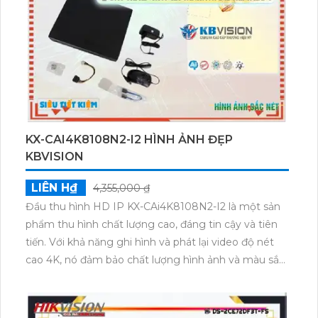
này không chỉ cho kết quả xuất sắc mà còn tiết kiệm
băng thông với các chuẩn nén
H.265+/H.265/H.264+/H.264. Tóm lại, loại camera này
là một sự lựa chọn thông minh cho việc bảo vệ và
giám sát các khu vực đêm khuya.
KX-CAI4K8108N2-I2 HÌNH ẢNH ĐẸP
KBVISION
LIÊN H₫
4,355,000 ₫
Đầu thu hình HD IP KX-CAi4K8108N2-I2 là một sản
phẩm thu hình chất lượng cao, đáng tin cậy và tiên
tiến. Với khả năng ghi hình và phát lại video độ nét
cao 4K, nó đảm bảo chất lượng hình ảnh và màu sắc
rõ nét. Đầu thu cũng hỗ trợ kết nối mạng IP, cho
phép truyền trực tiếp hình ảnh và âm thanh qua
internet. Ngoài ra, nó còn có các tính năng an ninh