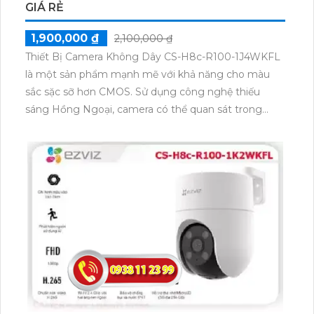
GIÁ RẺ
1,900,000 ₫
2,100,000 ₫
Thiết Bị Camera Không Dây CS-H8c-R100-1J4WKFL
là một sản phẩm mạnh mẽ với khả năng cho màu
sắc sặc sỡ hơn CMOS. Sử dụng công nghệ thiếu
sáng Hồng Ngoại, camera có thể quan sát trong
khoảng cách 30m. Ứng dụng IP Wifi giúp dễ dàng
kết nối và truy cập từ xa. Chất lượng hình ảnh đạt 4.0
MP với khả năng hỗ trợ thẻ nhớ. Công nghệ nhìn
đêm chất lượng Hồng Ngoại Smart IR giúp đảm bảo
quan sát vào ban đêm một cách rõ ràng và sắc nét.
Xử lý chói sáng tốt giúp loại bỏ hiện tượng chói khi
đối mặt với ánh sáng mạnh.