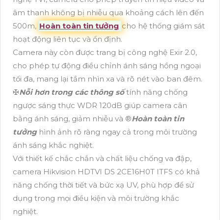
âm thanh không bị nhiễu qua khoảng cách lên đến
500m,
Hoàn toàn tin tưởng
cho hệ thống giám sát
hoạt động liên tục và ổn định.
Camera này còn được trang bị công nghệ Exir 2.0,
cho phép tự động điều chỉnh ánh sáng hồng ngoại
tối đa, mang lại tầm nhìn xa và rõ nét vào ban đêm.
✠
Nỗi hơn trong các thông số
tính năng chống
ngược sáng thực WDR 120dB giúp camera cân
bằng ánh sáng, giảm nhiễu và ®️
Hoàn toàn tin
tưởng
hình ảnh rõ ràng ngay cả trong môi trường
ánh sáng khắc nghiệt.
Với thiết kế chắc chắn và chất liệu chống va đập,
camera Hikvision HDTVI DS 2CE16H0T ITFS có khả
năng chống thời tiết và bức xạ UV, phù hợp để sử
dụng trong mọi điều kiện và môi trường khắc
nghiệt.