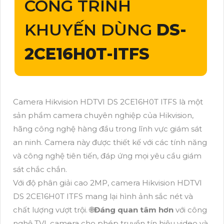
CÔNG TRÌNH
KHUYẾN DÙNG
DS-
2CE16H0T-ITFS
Camera Hikvision HDTVI DS 2CE16H0T ITFS là một
sản phẩm camera chuyên nghiệp của Hikvision,
hãng công nghệ hàng đầu trong lĩnh vực giám sát
an ninh. Camera này được thiết kế với các tính năng
và công nghệ tiên tiến, đáp ứng mọi yêu cầu giám
sát chắc chắn.
Với độ phân giải cao 2MP, camera Hikvision HDTVI
DS 2CE16H0T ITFS mang lại hình ảnh sắc nét và
chất lượng vượt trội. 🌐
Đáng quan tâm hơn
với công
nghệ TVI, camera cho phép truyền tín hiệu video và