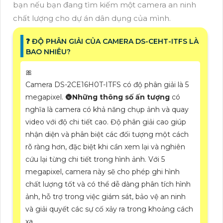
bạn nếu bạn đang tìm kiếm một camera an ninh
chất lượng cho dự án dân dụng của mình.
❓ ĐỘ PHÂN GIẢI CỦA CAMERA DS-CEHT-ITFS LÀ
BAO NHIÊU?
🎀
Camera DS-2CE16H0T-ITFS có độ phân giải là 5
megapixel. 🌚
Những thông số ấn tượng
có
nghĩa là camera có khả năng chụp ảnh và quay
video với độ chi tiết cao. Độ phân giải cao giúp
nhận diện và phân biệt các đối tượng một cách
rõ ràng hơn, đặc biệt khi cần xem lại và nghiên
cứu lại từng chi tiết trong hình ảnh. Với 5
megapixel, camera này sẽ cho phép ghi hình
chất lượng tốt và có thể dễ dàng phân tích hình
ảnh, hỗ trợ trong việc giám sát, bảo vệ an ninh
và giải quyết các sự cố xảy ra trong khoảng cách
xa.