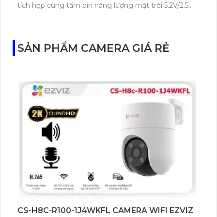
tích hợp cùng tấm pin năng lượng mặt trời 5.2V/2.5W.
Tapo C460 KIT cũng hỗ trợ quan sát ban đêm màu
với cảm biến Starlight, tầm nhìn lên đến 15 m.
SẢN PHẨM CAMERA GIÁ RẺ
CS-H8C-R100-1J4WKFL CAMERA WIFI EZVIZ