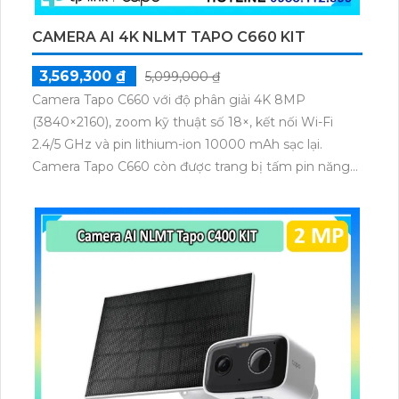
CAMERA AI 4K NLMT TAPO C660 KIT
3,569,300 ₫
5,099,000 ₫
Camera Tapo C660 với độ phân giải 4K 8MP
(3840×2160), zoom kỹ thuật số 18×, kết nối Wi-Fi
2.4/5 GHz và pin lithium-ion 10000 mAh sạc lại.
Camera Tapo C660 còn được trang bị tấm pin năng
lượng mặt trời 5.2V 2.5W, tích hợp AI phát hiện người,
thú cưng, phương tiện, lưu trữ thẻ microSD tối đa 512
GB.