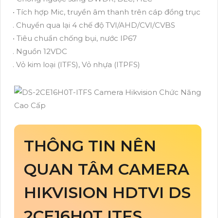
• Tích hợp Mic, truyền âm thanh trên cáp đồng trục
. Chuyển qua lại 4 chế độ TVI/AHD/CVI/CVBS
• Tiêu chuẩn chống bụi, nước IP67
. Nguồn 12VDC
. Vỏ kim loại (ITFS), Vỏ nhựa (ITPFS)
THÔNG TIN NÊN
QUAN TÂM CAMERA
HIKVISION HDTVI DS
2CE16H0T ITFS