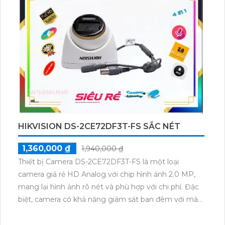
thông minh như nhận dạng khuôn mặt và theo dõi
chuyển động. Với thiết kế nhỏ gọn và dễ sử dụng,
đầu thu hình HD IP KX-CAi4K8108N2-I2 là lựa chọn
lý tưởng cho việc giám sát và bảo vệ tài sản quý giá.
HIKVISION DS-2CE72DF3T-FS SẮC NÉT
1,360,000 ₫
1,940,000 ₫
Thiết bị Camera DS-2CE72DF3T-FS là một loại
camera giá rẻ HD Analog với chip hình ảnh 2.0 MP,
mang lại hình ảnh rõ nét và phù hợp với chi phí. Đặc
biệt, camera có khả năng giám sát ban đêm với màu
sắc rõ ràng, với khả năng quan sát màu sắc trong
khoảng cách lên đến 40m. Đây là sự lựa chọn lý