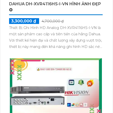
DAHUA DH-XVR4116HS-I-VN HÌNH ẢNH ĐẸP
✪
3,300,000 ₫
4,700,000 ₫
Thiết Bị Ghi Hình HD Analog DH-XVR4116HS-I-VN là
một sản phẩm cao cấp và tiên tiến của hãng Dahua.
Với thiết kế hiện đại và chất lượng xây dựng vượt trội,
thiết bị này mang đến khả năng ghi hình HD sắc nét
và chất lượng hình ảnh tuyệt vời.XVR4116HS-I-VN hỗ
trợ công nghệ ghi hình H.264+/H.264, cho phép
người dùng lưu trữ dữ liệu một cách hiệu quả và tiết
kiệm không gian đĩa cứng. Với khả năng kết nối với
các camera analog, IP hoặc HDCVI, XVR này rất linh
hoạt và đáng tin cậy.Tính năng thông minh và tiên
tiến là điểm mạnh của sản phẩm. Nó có thể nhận
diện và phân tích chuyển động, cho phép người
dùng ghi hình chỉ khi có sự kiện xảy ra, giúp giảm tải
lưu trữ và tiết kiệm băng thông. Bên cạnh đó,