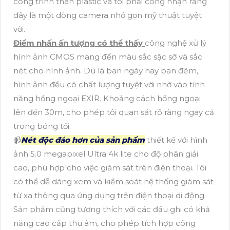
công trình thân plastic và tôi phải công nhận rằng
đây là một dòng camera nhỏ gọn mỹ thuật tuyệt
vời.
Điểm nhấn ấn tượng có thể thấy
công nghệ xử lý
hình ảnh CMOS mang đến màu sắc sặc sỡ và sắc
nét cho hình ảnh. Dù là ban ngày hay ban đêm,
hình ảnh đều có chất lượng tuyệt vời nhờ vào tính
năng hồng ngoại EXIR. Khoảng cách hồng ngoại
lên đến 30m, cho phép tôi quan sát rõ ràng ngay cả
trong bóng tối.
📹
Nét độc đáo hơn của sản phẩm
thiết kế với hình
ảnh 5.0 megapixel Ultra 4k lite cho độ phân giải
cao, phù hợp cho việc giám sát trên điện thoại. Tôi
có thể dễ dàng xem và kiểm soát hệ thống giám sát
từ xa thông qua ứng dụng trên điện thoại di động.
Sản phẩm cũng tương thích với các đầu ghi có khả
năng cao cấp thu âm, cho phép tích hợp công