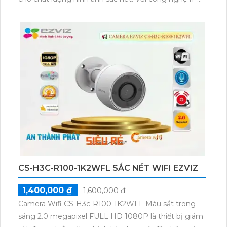
Wifi, việc kết nối camera trở nên dễ dàng. Camera
còn tích hợp chức năng cao cấp thu âm, giúp người
dùng dễ dàng giám sát từ xa. Đặc biệt, camera này
còn có khả năng xem ban đêm với hồng ngoại 30m,
mở rộng khả năng giám sát vào ban đêm. Chất
lượng màu sắc của hình ảnh ban đêm cũng được
đảm bảo, mang lại trải nghiệm giám sát tốt mọi lúc.
CS-H3C-R100-1K2WFL SẮC NÉT WIFI EZVIZ
1,400,000 ₫
1,600,000 ₫
Camera Wifi CS-H3c-R100-1K2WFL Màu sắt trong
sáng 2.0 megapixel FULL HD 1080P là thiết bị giám