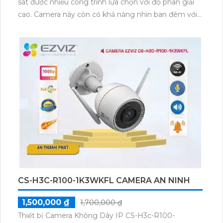
sát được nhiều công trình lựa chọn với độ phân giải
cao. Camera này còn có khả năng nhìn ban đêm với
Hồng Ngoại 30m, giúp quan sát trong môi trường
thiếu sáng. Thiết kế của camera này với thân kim loại
chống bụi tinh tế và được tích hợp công nghệ IP
Wifi, cho phép quản lý từ xa. Ngoài ra, camera còn có
khả năng thu âm để lưu trữ âm thanh cần thiết.
CS-H3C-R100-1K3WKFL CAMERA AN NINH
1,500,000 ₫
1,700,000 ₫
Thiết bị Camera Không Dây IP CS-H3c-R100-