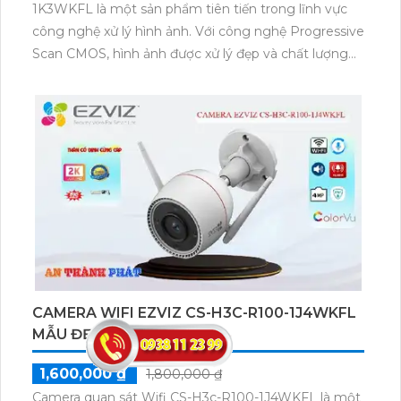
1K3WKFL là một sản phẩm tiên tiến trong lĩnh vực
công nghệ xử lý hình ảnh. Với công nghệ Progressive
Scan CMOS, hình ảnh được xử lý đẹp và chất lượng
cao. Thiết bị còn được trang bị công nghệ thiếu sáng
Hồng Ngoại với khoảng cách lên đến 30m, cho phép
quan sát trong điều kiện ánh sáng yếu. Sử dụng công
nghệ IP Wifi, Camera chụp hình rõ nét và đảm bảo
chất lượng với độ phân giải 3.0 MP. Ngoài ra, thiết bị
hổ trợ thẻ nhớ và công nghệ nhìn đêm chất lượng,
giúp phát hiện và ghi lại các hình ảnh rõ nét ngay cả
trong đêm.
CAMERA WIFI EZVIZ CS-H3C-R100-1J4WKFL
MẪU ĐẸP
1,600,000 ₫
1,800,000 ₫
Camera quan sát Wifi CS-H3c-R100-1J4WKFL là một