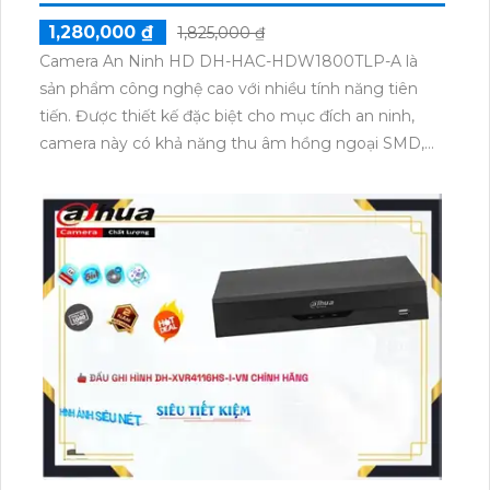
1,280,000 ₫
1,825,000 ₫
Camera An Ninh HD DH-HAC-HDW1800TLP-A là
sản phẩm công nghệ cao với nhiều tính năng tiên
tiến. Được thiết kế đặc biệt cho mục đích an ninh,
camera này có khả năng thu âm hồng ngoại SMD,
giúp ghi lại âm thanh rõ ràng trong mọi tình huống.
Với đầu ghi hình ảnh thiếu sáng và công nghệ hồng
ngoại SMD, camera cho chất lượng hình ảnh tuyệt
vời dù ở trong nhà hay ngoài trời. Ngoài ra, camera
còn có khả năng xử lý hình ảnh đẹp, cho phép nhận
diện rõ nét các chi tiết quan trọng. Đặc biệt, camera
còn quan trọng hình ảnh ban đêm với khoảng cách
hồng ngoại lên đến 30m, đảm bảo an ninh xung
quanh 24/7.