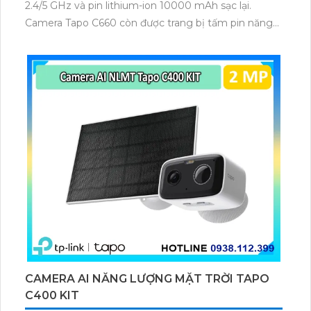
2.4/5 GHz và pin lithium-ion 10000 mAh sạc lại.
Camera Tapo C660 còn được trang bị tấm pin năng
lượng mặt trời 5.2V 2.5W, tích hợp AI phát hiện người,
thú cưng, phương tiện, lưu trữ thẻ microSD tối đa 512
GB.
CAMERA AI NĂNG LƯỢNG MẶT TRỜI TAPO
C400 KIT