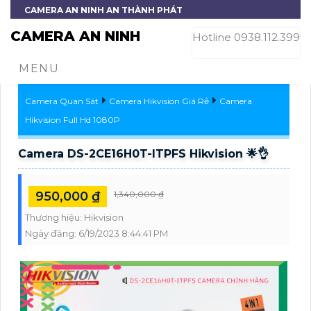
CAMERA AN NINH AN THÀNH PHÁT
CAMERA AN NINH
Hotline 0938.112.399
MENU
Camera Quan Sát
Camera Hikvision Giá Rẻ
Camera
Hikvision Full Hd 1080P
Camera DS-2CE16H0T-ITPFS Hikvision 🌟👌
950,000 ₫
1,340,000 ₫
Thương hiệu:
Hikvision
Ngày đăng:
6/19/2023 8:44:41 PM