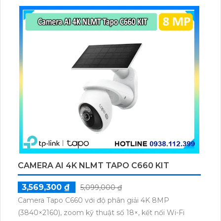
CAMERA AI 4K NLMT TAPO C660 KIT
3,569,300 ₫
5,099,000 ₫
Camera Tapo C660 với độ phân giải 4K 8MP
(3840×2160), zoom kỹ thuật số 18×, kết nối Wi-Fi