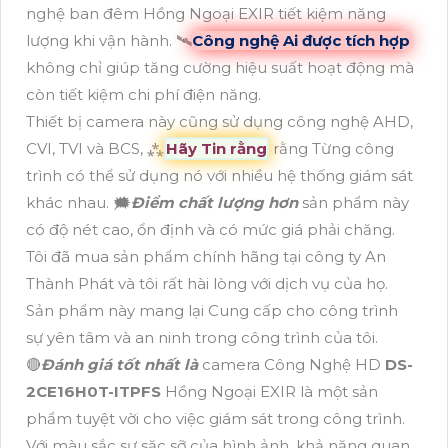
nghệ ban đêm Hồng Ngoại EXIR tiết kiệm năng
lượng khi vận hành. 🛰
Công nghệ Ai được tích hợp
không chỉ giúp tăng cường hiệu suất hoạt động mà
còn tiết kiệm chi phí điện năng.
Thiết bị camera này cũng sử dụng công nghệ AHD,
CVI, TVI và BCS, ⁂
Hãy Tin rằng
rằng Từng công
trình có thể sử dụng nó với nhiều hệ thống giám sát
khác nhau. 🗯️
Điểm chất lượng hơn
sản phẩm này
có độ nét cao, ổn định và có mức giá phải chăng.
Tôi đã mua sản phẩm chính hãng tại công ty An
Thành Phát và tôi rất hài lòng với dịch vụ của họ.
Sản phẩm này mang lại Cung cấp cho công trình
sự yên tâm và an ninh trong công trình của tôi.
🔴
Đánh giá tốt nhất là
camera Công Nghệ HD
DS-
2CE16H0T-ITPFS
Hồng Ngoại EXIR là một sản
phẩm tuyệt vời cho việc giám sát trong công trình.
Với màu sắc sự sặc sỡ của hình ảnh, khả năng quan