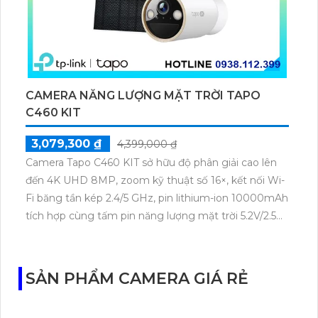
CAMERA NĂNG LƯỢNG MẶT TRỜI TAPO
C460 KIT
3,079,300 ₫
4,399,000 ₫
Camera Tapo C460 KIT sở hữu độ phân giải cao lên
đến 4K UHD 8MP, zoom kỹ thuật số 16×, kết nối Wi-
Fi băng tần kép 2.4/5 GHz, pin lithium-ion 10000mAh
tích hợp cùng tấm pin năng lượng mặt trời 5.2V/2.5W.
Tapo C460 KIT cũng hỗ trợ quan sát ban đêm màu
với cảm biến Starlight, tầm nhìn lên đến 15 m.
SẢN PHẨM CAMERA GIÁ RẺ