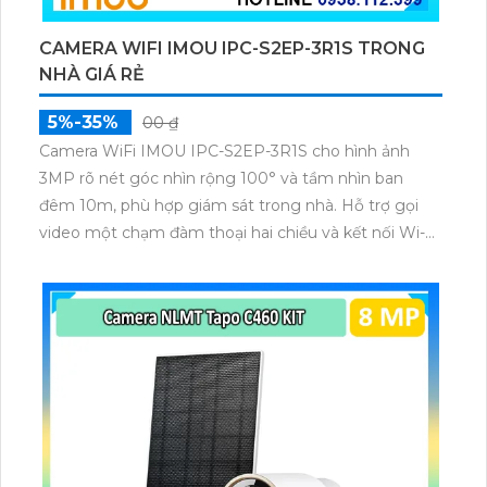
CAMERA WIFI IMOU IPC-S2EP-3R1S TRONG
NHÀ GIÁ RẺ
5%-35%
00 ₫
Camera WiFi IMOU IPC-S2EP-3R1S cho hình ảnh
3MP rõ nét góc nhìn rộng 100° và tầm nhìn ban
đêm 10m, phù hợp giám sát trong nhà. Hỗ trợ gọi
video một chạm đàm thoại hai chiều và kết nối Wi-Fi
ổn định giúp quan sát từ xa. Lưu trữ linh hoạt qua thẻ
microSD tối đa 256GB hoặc lưu đám mây dễ lắp đặt
cho gia đình và văn phòng nhỏ.