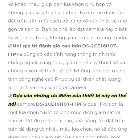
kế khác nhau, giúp bạn lựa chọn phù hợp với
không gian và ý thích cá nhân. Nó có thể được lắp
đặt trên trần một cách dễ dàng với các thiết kế nhỏ
gọn và tiện lợi. Bạn có thể lắp đặt camera này ở bất
kỳ vị trí nào trong không gian mà bạn mong muốn.
🎁
Nét giá trị đánh giá cao hơn
DS-2CE16H0T-
ITPFS
cũng có các tính năng thông minh như
chống ngược sáng thực, giảm nhiễu kỹ thuật số, và
chống nhiễu kỹ thuật số 3D. Những tích hợp mang
tính công nghệ cao Phục vụ cải thiện chất lượng
hình ảnh và hiệu suất của camera.
💰
Dựa vào những ưu điểm của thiết bị này có thể
nói
camera
DS-2CE16H0T-ITPFS
của Hikvision là
một lựa chọn tuyệt vời cho mục đích giám sát và
bảo vệ. Với độ phân giải cao, khả năng lắp đặt trên
trần dễ dàng và nhiều mẫu lựa chọn, nó sẽ đáp ứng
được nhu cầu giám sát của bạn trong nhiều môi