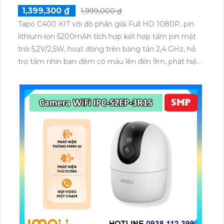
1,399,300 ₫
1,999,000 ₫
Tapo C400 KIT với độ phân giải Full HD 1080P, pin
lithium-ion 5200mAh tích hợp kết hợp tấm pin mặt
trời 5,2V/2,5W, hoạt động trên băng tần 2,4 GHz, hỗ
trợ tầm nhìn ban đêm có màu lên đến 9m, phát hiện
chuyển động và con người bằng AI, đồng thời lưu trữ
dữ liệu qua thẻ microSD lên đến 512GB.