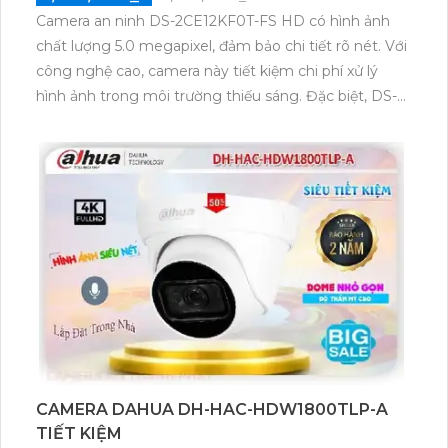
Camera an ninh DS-2CE12KF0T-FS HD có hình ảnh
chất lượng 5.0 megapixel, đảm bảo chi tiết rõ nét. Với
công nghệ cao, camera này tiết kiệm chi phí xử lý
hình ảnh trong môi trường thiếu sáng. Đặc biệt, DS-
2CE12KF0T-FS còn cho phép xem ban đêm rõ hơn
với chế độ màu ban đêm. Với chip xử lý hình ảnh
CMOS tiên tiến, camera này thu được hình ảnh màu
sắc đẹp hơn. Ngoài ra, DS-2CE12KF0T-FS còn hỗ trợ
công nghệ AHD, CVI, TVI, BCS, giảm thiểu rủi ro sự
cố trong quá trình sử dụng.
CAMERA DAHUA DH-HAC-HDW1800TLP-A
TIẾT KIỆM