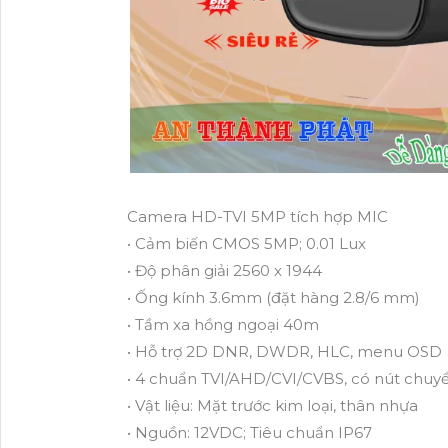
Camera HD-TVI 5MP tích hợp MIC
• Cảm biến CMOS 5MP; 0.01 Lux
• Độ phân giải 2560 x 1944
• Ống kính 3.6mm (đặt hàng 2.8/6 mm)
• Tầm xa hồng ngoại 40m
• Hỗ trợ 2D DNR, DWDR, HLC, menu OSD
• 4 chuẩn TVI/AHD/CVI/CVBS, có nút chuy
• Vật liệu: Mặt trước kim loại, thân nhựa
• Nguồn: 12VDC; Tiêu chuẩn IP67