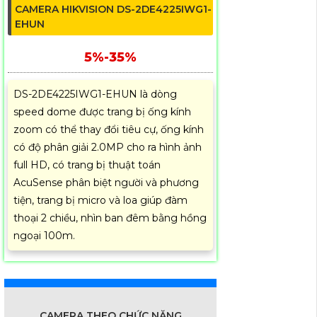
CAMERA HIKVISION DS-2DE4225IWG1-
EHUN
5%-35%
DS-2DE4225IWG1-EHUN là dòng
speed dome được trang bị ống kính
zoom có thể thay đổi tiêu cự, ống kính
có độ phân giải 2.0MP cho ra hình ảnh
full HD, có trang bị thuật toán
AcuSense phân biệt người và phương
tiện, trang bị micro và loa giúp đàm
thoại 2 chiều, nhìn ban đêm bằng hồng
ngoại 100m.
CAMERA THEO CHỨC NĂNG