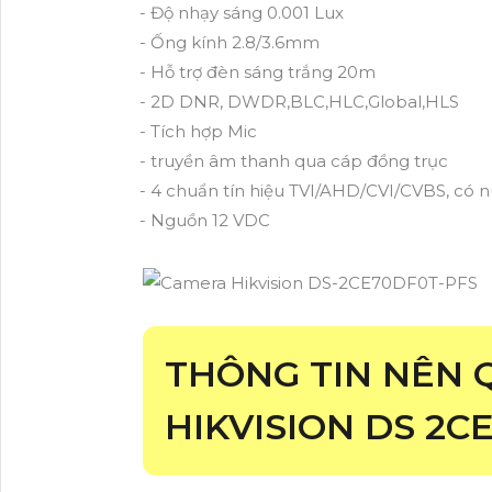
- Độ nhạy sáng 0.001 Lux
- Ống kính 2.8/3.6mm
- Hỗ trợ đèn sáng trắng 20m
- 2D DNR, DWDR,BLC,HLC,Global,HLS
- Tích hợp Mic
- truyền âm thanh qua cáp đồng trục
- 4 chuẩn tín hiệu TVI/AHD/CVI/CVBS, có 
- Nguồn 12 VDC
THÔNG TIN NÊN
HIKVISION DS 2C