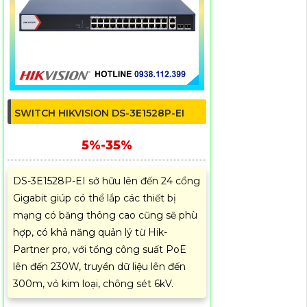
SWITCH HIKVISION DS-3E1528P-EI
5%-35%
DS-3E1528P-EI sở hữu lên đến 24 cổng
Gigabit giúp có thể lắp các thiết bị
mạng có băng thông cao cũng sẽ phù
hợp, có khả năng quản lý từ Hik-
Partner pro, với tổng công suất PoE
lên đến 230W, truyền dữ liệu lên đến
300m, vỏ kim loại, chông sét 6kV.