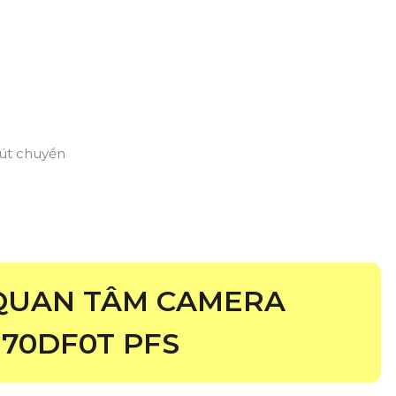
nút chuyển
 QUAN TÂM CAMERA
E70DF0T PFS