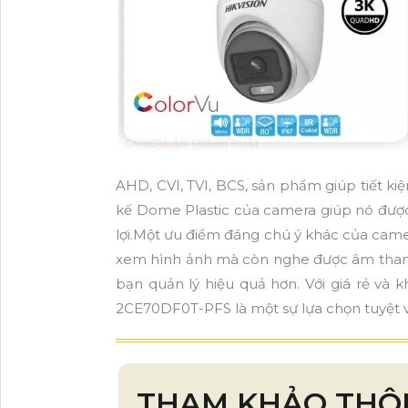
AHD, CVI, TVI, BCS, sản phẩm giúp tiết kiệ
kế Dome Plastic của camera giúp nó được
lợi.Một ưu điểm đáng chú ý khác của came
xem hình ảnh mà còn nghe được âm thanh
bạn quản lý hiệu quả hơn. Với giá rẻ và
2CE70DF0T-PFS là một sự lựa chọn tuyệt v
THAM KHẢO THÔ