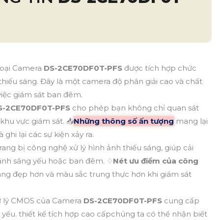
Loại Camera
DS-2CE70DF0T-PFS
được tích hợp chức
hiếu sáng. Đây là một camera độ phân giải cao và chất
việc giám sát ban đêm.
S-2CE70DF0T-PFS
cho phép bạn không chỉ quan sát
hu vực giám sát. 📥
Những thông số ấn tượng
mang lại
 ghi lại các sự kiện xảy ra.
ang bị công nghệ xử lý hình ảnh thiếu sáng, giúp cải
n ánh sáng yếu hoặc ban đêm. ♢
Nét ưu điểm của công
ng đẹp hơn và màu sắc trung thực hơn khi giám sát
ử lý CMOS của Camera
DS-2CE70DF0T-PFS
cung cấp
yếu. thiết kế tích hợp cao cấpchúng ta có thể nhận biết