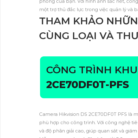
phòng của bạn. Với hình ảnh sắc nét, công
một trợ thủ đắc lực trong việc quản lý và b
THAM KHẢO NHỮN
CÙNG LOẠI VÀ TH
CÔNG TRÌNH KH
2CE70DF0T-PFS
Camera Hikvision DS 2CE70DF0T PFS là mộ
phù hợp cho công trình. Với công nghệ tiê
và độ phân giải cao, giúp quan sát và giám 