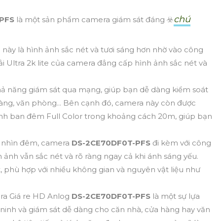
chú
-PFS
là một sản phẩm camera giám sát đáng ☣️
này là hình ảnh sắc nét và tươi sáng hơn nhờ vào công
 Ultra 2k lite của camera đẳng cấp hình ảnh sắc nét và
ả năng giám sát qua mạng, giúp bạn dễ dàng kiểm soát
hàng, văn phòng... Bên cạnh đó, camera này còn được
 ảnh ban đêm Full Color trong khoảng cách 20m, giúp bạn
ệ nhìn đêm, camera
DS-2CE70DF0T-PFS
đi kèm với công
 ảnh vẫn sắc nét và rõ ràng ngay cả khi ánh sáng yếu.
 phù hợp với nhiều không gian và nguyên vật liệu như
a Giá re HD Anlog
DS-2CE70DF0T-PFS
là một sự lựa
 ninh và giám sát dễ dàng cho căn nhà, cửa hàng hay văn