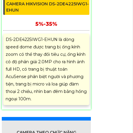
CAMERA HIKVISION DS-2DE4225IWG1-
EHUN
5%-35%
DS-2DE4225IWG1-EHUN là dòng
speed dome được trang bị ống kính
zoom có thể thay đổi tiêu cự, ống kính
có độ phân giải 2.0MP cho ra hình ảnh
full HD, có trang bị thuật toán
AcuSense phân biệt người và phương
tiện, trang bị micro và loa giúp đàm
thoại 2 chiều, nhìn ban đêm bằng hồng
ngoại 100m.
CAMERA THEO CHỨC NĂNG