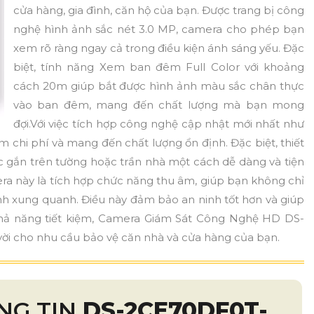
cửa hàng, gia đình, căn hộ của bạn. Được trang bị công
nghệ hình ảnh sắc nét 3.0 MP, camera cho phép bạn
xem rõ ràng ngay cả trong điều kiện ánh sáng yếu. Đặc
biệt, tính năng Xem ban đêm Full Color với khoảng
cách 20m giúp bắt được hình ảnh màu sắc chân thực
vào ban đêm, mang đến chất lượng mà bạn mong
đợi.Với việc tích hợp công nghệ cập nhật mới nhất như
m chi phí và mang đến chất lượng ổn định. Đặc biệt, thiết
 gắn trên tường hoặc trần nhà một cách dễ dàng và tiện
ra này là tích hợp chức năng thu âm, giúp bạn không chỉ
 xung quanh. Điều này đảm bảo an ninh tốt hơn và giúp
 khả năng tiết kiệm, Camera Giám Sát Công Nghệ HD DS-
ời cho nhu cầu bảo vệ căn nhà và cửa hàng của bạn.
NG TIN
DS-2CE70DF0T-