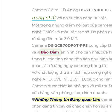
Camera Giá re HD Anlog
DS-2CE70DF0T
trọng nhất
với nhiều tính năng ưu việt.
Một trong những điểm nổi bật của camera 
nghệ CMOS và màu sắc sặc sỡ. Độ phân giải
rõ ràng đến mức 3.0 MP.
Camera
DS-2CE70DF0T-PFS
cung cấp kh
và ☣️
Bảo Đảm
an ninh cho căn nhà, cửa 
trang bị các tính năng tiên tiến như hình
quan sát rõ ràng ngay cả trong bóng tối.
Với chất lượng thu âm tích hợp công ngh
nghệ AHD, CVI, TVI, BCS HD, giúp cho hình
Camera được thiết kế nhỏ gọn và mỹ thuật,
cửa hàng, văn phòng, shop kinh doanh...
🛡
Những Thông tin Đáng quan tâm
camer
chọn đáng tin cậy để chắc chắn hơn sự an