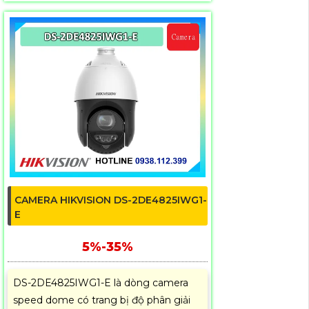
CAMERA HIKVISION DS-2DE4825IWG1-
E
5%-35%
DS-2DE4825IWG1-E là dòng camera
speed dome có trang bị độ phân giải