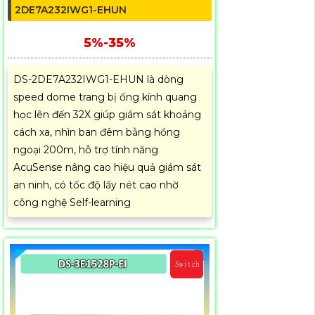
2DE7A232IWG1-EHUN
5%-35%
DS-2DE7A232IWG1-EHUN là dòng
speed dome trang bị ống kính quang
học lên đến 32X giúp giám sát khoảng
cách xa, nhìn ban đêm bằng hồng
ngoại 200m, hỗ trợ tính năng
AcuSense nâng cao hiệu quả giám sát
an ninh, có tốc độ lấy nét cao nhờ
công nghệ Self-learning