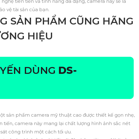
 nghệ tiên tiến và tính năng đa dạng, camera này sẽ là
ảo vệ tài sản của bạn.
G SẢN PHẨM CŨNG HÃNG
ƯƠNG HIỆU
UYẾN DÙNG
DS-
t sản phẩm camera mỹ thuật cao được thiết kế gọn nhẹ,
n tiến, camera này mang lại chất lượng hình ảnh sắc nét
sát công trình một cách tối ưu.