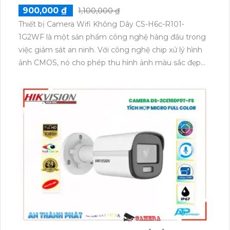
900,000 ₫
1,100,000 ₫
Thiết bị Camera Wifi Không Dây CS-H6c-R101-
1G2WF là một sản phẩm công nghệ hàng đầu trong
việc giám sát an ninh. Với công nghệ chip xử lý hình
ảnh CMOS, nó cho phép thu hình ảnh màu sắc đẹp
hơn so với các sản phẩm khác trên thị trường. Khả
năng xem được ban đêm với hồng ngoại 10m và kết
nối qua IP Wifi, đây là một lựa chọn tiết kiệm chi phí
cho các hệ thống giám sát lớn. Độ phân giải lên đến
2.0 MP, cùng tính năng hổ trợ thẻ nhớ và công nghệ
nhìn đêm chất lượng Hồng Ngoại Smart IR, giúp
mang lại hình ảnh sắc nét và rõ ràng trong mọi điều
kiện ánh sáng.