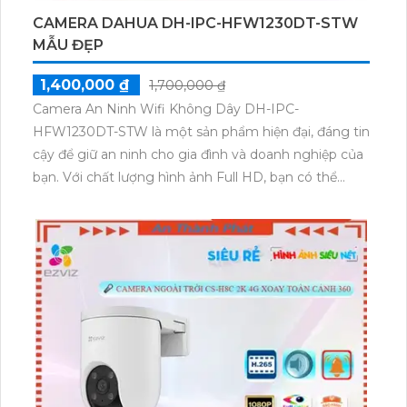
CAMERA DAHUA DH-IPC-HFW1230DT-STW
MẪU ĐẸP
1,400,000 ₫
1,700,000 ₫
Camera An Ninh Wifi Không Dây DH-IPC-
HFW1230DT-STW là một sản phẩm hiện đại, đáng tin
cậy để giữ an ninh cho gia đình và doanh nghiệp của
bạn. Với chất lượng hình ảnh Full HD, bạn có thể
theo dõi mọi hoạt động diễn ra trong và ngoài nhà
một cách rõ ràng. Thiết kế không dây giúp dễ dàng
lắp đặt và điều chỉnh camera. Đặc biệt, camera này
kết nối với ứng dụng di động thông qua wifi, cho
phép bạn xem trực tiếp hình ảnh và cảnh báo bất kỳ
khi nào bạn muốn. Đảm bảo an ninh cho ngôi nhà và
tài sản của bạn.