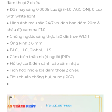
đàm thoại 2 chiều
● Độ nhạy sáng 0.0005 Lux @ (F1.0, AGC ON), 0 Lux
with white light
● Hình ảnh màu sắc 24/7 với đèn ban đêm 20m &
khẩu độ camera F1.0
● Chống ngược sáng thực 130 dB true WDR
● Ống kính 3.6 mm
● BLC, HLC, Global, HLS
● Cảm biến thân nhiệt người (PIR)
● Hỗ trợ còi & đèn cảnh báo xâm nhập
● Tích hợp mic & loa đàm thoại 2 chiều
● Tiêu chuẩn chống bụi, nước (IP67)
●