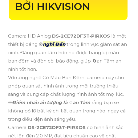
BỞI HIKVISION
Camera HD Anlog
DS-2CE72DF3T-PIRXOS
là một
thiết bị đáng ®️
nghĩ Đến
trong lĩnh vực giám sát an
ninh. Đáng quan tâm hơn nó được trang bị màu
ban đêm và đèn còi báo động, giúp 🔄
an Tâm
an
ninh tốt hơn.
Với công nghệ Có Màu Ban Đêm, camera này cho
phép quan sát hình ảnh trong môi trường thiếu
sáng và cung cấp chất lượng hình ảnh tốt mọi lúc.
✳️
Điểm nhấn ấn tượng là
♢
an Tâm
rằng bạn sẽ
không bỏ lỡ bất kỳ chi tiết quan trọng nào, ngay cả
trong điều kiện ánh sáng yếu.
Camera
DS-2CE72DF3T-PIRXOS
có hình ảnh sắc
nét lên đến 2.0 MP, đạt tiêu chuẩn cao về chất