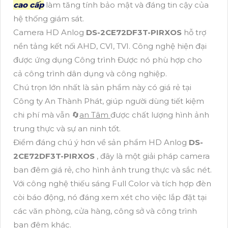
cao cấp
làm tăng tính bảo mật và đáng tin cậy của
hệ thống giám sát.
Camera HD Anlog
DS-2CE72DF3T-PIRXOS
hỗ trợ
nền tảng kết nối AHD, CVI, TVI. Công nghệ hiện đại
được ứng dụng Công trình Được nó phù hợp cho
cả công trình dân dụng và công nghiệp.
Chú trọn lớn nhất là sản phẩm này có giá rẻ tại
Công ty An Thành Phát, giúp người dùng tiết kiệm
chi phí mà vẫn 🔄
an Tâm
được chất lượng hình ảnh
trung thực và sự an ninh tốt.
Điểm đáng chú ý hơn về sản phẩm HD Anlog
DS-
2CE72DF3T-PIRXOS
, đây là một giải pháp camera
ban đêm giá rẻ, cho hình ảnh trung thực và sắc nét.
Với công nghệ thiếu sáng Full Color và tích hợp đèn
còi báo động, nó đáng xem xét cho việc lắp đặt tại
các văn phòng, cửa hàng, công sở và công trình
ban đêm khác.