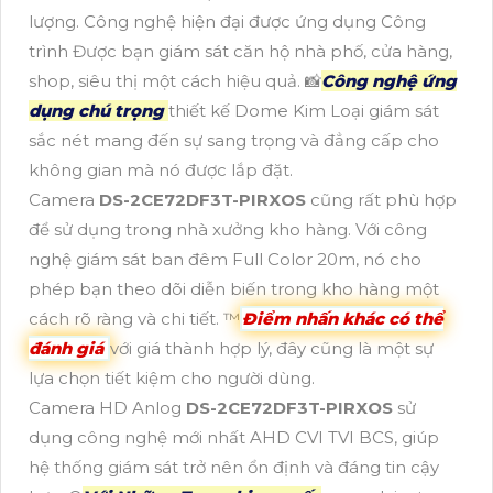
lượng. Công nghệ hiện đại được ứng dụng Công
trình Được bạn giám sát căn hộ nhà phố, cửa hàng,
shop, siêu thị một cách hiệu quả. 📸
Công nghệ ứng
dụng chú trọng
thiết kế Dome Kim Loại giám sát
sắc nét mang đến sự sang trọng và đẳng cấp cho
không gian mà nó được lắp đặt.
Camera
DS-2CE72DF3T-PIRXOS
cũng rất phù hợp
để sử dụng trong nhà xưởng kho hàng. Với công
nghệ giám sát ban đêm Full Color 20m, nó cho
phép bạn theo dõi diễn biến trong kho hàng một
cách rõ ràng và chi tiết. ™️
Điểm nhấn khác có thể
đánh giá
với giá thành hợp lý, đây cũng là một sự
lựa chọn tiết kiệm cho người dùng.
Camera HD Anlog
DS-2CE72DF3T-PIRXOS
sử
dụng công nghệ mới nhất AHD CVI TVI BCS, giúp
hệ thống giám sát trở nên ổn định và đáng tin cậy