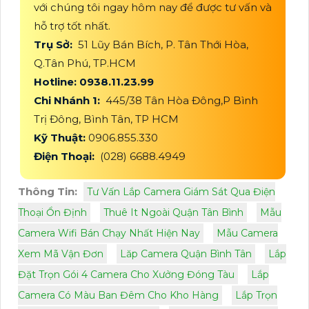
với chúng tôi ngay hôm nay để được tư vấn và
hỗ trợ tốt nhất.
Trụ Sở:
51 Lũy Bán Bích, P. Tân Thới Hòa,
Q.Tân Phú, TP.HCM
Hotline: 0938.11.23.99
Chi Nhánh 1:
445/38 Tân Hòa Đông,P Bình
Trị Đông, Bình Tân, TP HCM
Kỹ Thuật:
0906.855.330
Điện Thoại:
(028) 6688.4949
Thông Tin:
Tư Vấn Lắp Camera Giám Sát Qua Điện
Thoại Ổn Định
Thuê It Ngoài Quận Tân Bình
Mẫu
Camera Wifi Bán Chạy Nhất Hiện Nay
Mẫu Camera
Xem Mã Vận Đơn
Lăp Camera Quận Bình Tân
Lắp
Đặt Trọn Gói 4 Camera Cho Xưởng Đóng Tàu
Lắp
Camera Có Màu Ban Đêm Cho Kho Hàng
Lắp Trọn