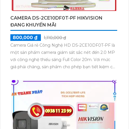
ngoại tới 25m, giúp bạn theo dõi và ghi lại rõ ràng
ngay cả trong bóng tối. Với sự kết hợp của các công
nghệ tiên tiến, Camera quan sát Công Nghệ HD DS-
CAMERA DS-2CE10DF0T-PF HIKVISION
2CE10DF0T-FS đáng xem xét để cung cấp cho bạn
ĐANG KHUYẾN MÃI
một giải pháp an ninh chất lượng cao.
800,000 ₫
1,110,000 ₫
Camera Giá rẻ Công Nghệ HD DS-2CE10DF0T-PF là
một sản phẩm camera giám sát sắc nét đến 2.0 MP
với công nghệ thiếu sáng Full Color 20m. Với mức
giá phải chăng, sản phẩm cho phép bạn tiết kiệm chi
phí mà vẫn có hình ảnh truyền hình chất lượng trên
nền tảng AHD CVI TVI BCS. Camera này phù hợp
cho công trình dân dụng và cũng có thể lắp đặt để
giám sát nhà xưởng. Với thiết kế thân Plastic, camera
này có ưu điểm thu hình ổn định và có khả năng ghi
hình màu ban đêm.