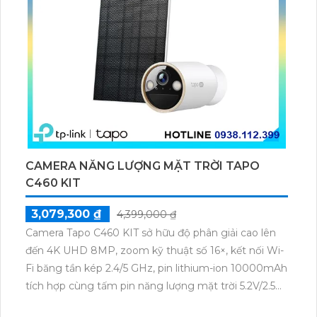
CAMERA NĂNG LƯỢNG MẶT TRỜI TAPO
C460 KIT
3,079,300 ₫
4,399,000 ₫
Camera Tapo C460 KIT sở hữu độ phân giải cao lên
đến 4K UHD 8MP, zoom kỹ thuật số 16×, kết nối Wi-
Fi băng tần kép 2.4/5 GHz, pin lithium-ion 10000mAh
tích hợp cùng tấm pin năng lượng mặt trời 5.2V/2.5W.
Tapo C460 KIT cũng hỗ trợ quan sát ban đêm màu