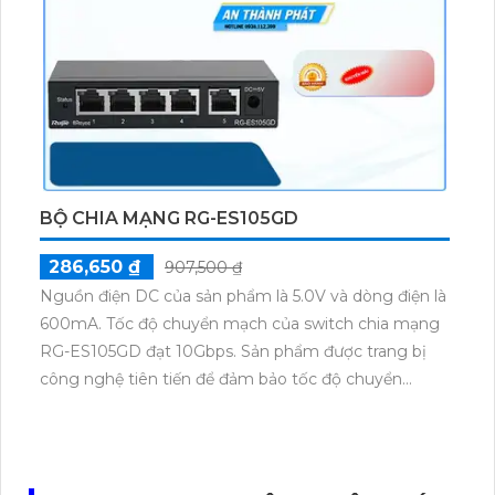
BỘ CHIA MẠNG RG-ES105GD
286,650 ₫
907,500 ₫
Nguồn điện DC của sản phẩm là 5.0V và dòng điện là
600mA. Tốc độ chuyển mạch của switch chia mạng
RG-ES105GD đạt 10Gbps. Sản phẩm được trang bị
công nghệ tiên tiến để đảm bảo tốc độ chuyển
mạch tối đa là 10Gbps. Switch chia mạng RG-
ES105GD cung cấp hiệu suất và hiệu quả cao trong
việc chuyển mạch dữ liệu và giúp tối ưu hóa việc kết
nối và chia sẻ dữ liệu trong mạng.