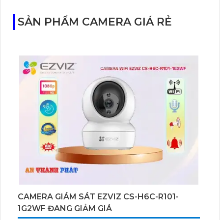
với cảm biến Starlight, tầm nhìn lên đến 15 m.
SẢN PHẨM CAMERA GIÁ RẺ
CAMERA GIÁM SÁT EZVIZ CS-H6C-R101-
1G2WF ĐANG GIẢM GIÁ