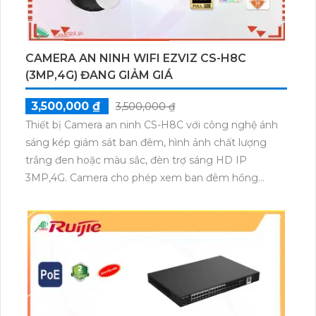
CAMERA AN NINH WIFI EZVIZ CS-H8C
(3MP,4G) ĐANG GIẢM GIÁ
3,500,000 ₫
3,500,000 ₫
Thiết bị Camera an ninh CS-H8C với công nghệ ánh
sáng kép giám sát ban đêm, hình ảnh chất lượng
trắng đen hoặc màu sắc, đèn trợ sáng HD IP
3MP,4G. Camera cho phép xem ban đêm hồng
ngoại 30m, sử dụng trong các dự án dân dụng, ngoài
trời, cung cấp góc nhìn rộng 360 độ, chống nước
theo tiêu chuẩn IP67. Đặc biệt, có khả năng ghi và
lưu trữ video trên thẻ nhớ Micro SD, nguồn sử dụng
12V an toàn, tích hợp thu âm và loa, cảm biến hình
ảnh kích thước 1/2.8, hỗ trợ chuẩn nén
H.265+/H.265/H.264+/H.264.