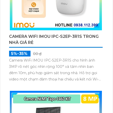
CAMERA WIFI IMOU IPC-S2EP-3R1S TRONG
NHÀ GIÁ RẺ
5%-35%
00 ₫
Camera WiFi IMOU IPC-S2EP-3R1S cho hình ảnh
3MP rõ nét góc nhìn rộng 100° và tầm nhìn ban
đêm 10m, phù hợp giám sát trong nhà. Hỗ trợ gọi
video một chạm đàm thoại hai chiều và kết nối Wi-Fi
ổn định giúp quan sát từ xa. Lưu trữ linh hoạt qua thẻ
microSD tối đa 256GB hoặc lưu đám mây dễ lắp đặt
cho gia đình và văn phòng nhỏ.