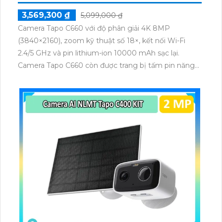
3,569,300 ₫
5,099,000 ₫
Camera Tapo C660 với độ phân giải 4K 8MP
(3840×2160), zoom kỹ thuật số 18×, kết nối Wi-Fi
2.4/5 GHz và pin lithium-ion 10000 mAh sạc lại.
Camera Tapo C660 còn được trang bị tấm pin năng
lượng mặt trời 5.2V 2.5W, tích hợp AI phát hiện người,
thú cưng, phương tiện, lưu trữ thẻ microSD tối đa 512
GB.