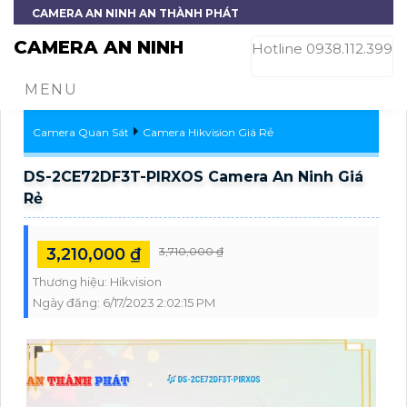
CAMERA AN NINH AN THÀNH PHÁT
CAMERA AN NINH
Hotline 0938.112.399
MENU
Camera Quan Sát
Camera Hikvision Giá Rẻ
DS-2CE72DF3T-PIRXOS Camera An Ninh Giá
Rẻ
3,210,000 ₫
3,710,000 ₫
Thương hiệu:
Hikvision
Ngày đăng:
6/17/2023 2:02:15 PM