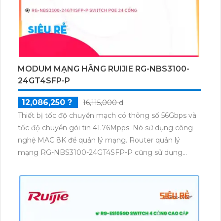
MODUM MẠNG HÃNG RUIJIE RG-NBS3100-
24GT4SFP-P
12,086,250 ?
16,115,000 d
Thiết bị tốc độ chuyển mạch có thông số 56Gbps và
tốc độ chuyển gói tin 41.76Mpps. Nó sử dụng công
nghệ MAC 8K để quản lý mạng. Router quản lý
mạng RG-NBS3100-24GT4SFP-P cũng sử dụng
công nghệ tương tự, với tốc độ chuyển gói tin
41.76Mpps.