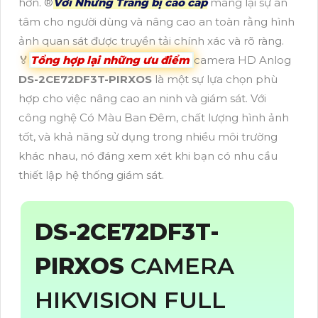
hơn. ®️
Với Những Trang bị cao cấp
mang lại sự an
tâm cho người dùng và nâng cao an toàn rằng hình
ảnh quan sát được truyền tải chính xác và rõ ràng.
️🏅
Tổng hợp lại những ưu điểm
camera HD Anlog
DS-2CE72DF3T-PIRXOS
là một sự lựa chọn phù
hợp cho việc nâng cao an ninh và giám sát. Với
công nghệ Có Màu Ban Đêm, chất lượng hình ảnh
tốt, và khả năng sử dụng trong nhiều môi trường
khác nhau, nó đáng xem xét khi bạn có nhu cầu
thiết lập hệ thống giám sát.
DS-2CE72DF3T-
PIRXOS
CAMERA
HIKVISION FULL