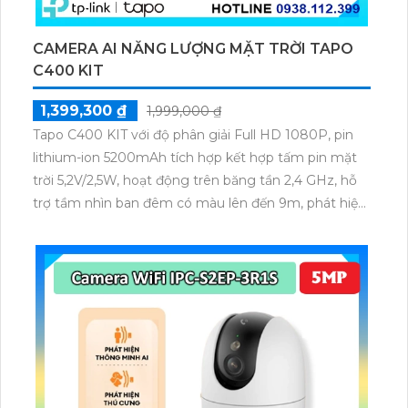
CAMERA AI NĂNG LƯỢNG MẶT TRỜI TAPO
C400 KIT
1,399,300 ₫
1,999,000 ₫
Tapo C400 KIT với độ phân giải Full HD 1080P, pin
lithium-ion 5200mAh tích hợp kết hợp tấm pin mặt
trời 5,2V/2,5W, hoạt động trên băng tần 2,4 GHz, hỗ
trợ tầm nhìn ban đêm có màu lên đến 9m, phát hiện
chuyển động và con người bằng AI, đồng thời lưu trữ
dữ liệu qua thẻ microSD lên đến 512GB.