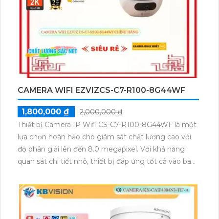
CAMERA WIFI EZVIZCS-C7-R100-8G44WF
1,800,000 ₫
2,000,000 ₫
Thiết bị Camera IP Wifi CS-C7-R100-8G44WF là một
lựa chọn hoàn hảo cho giám sát chất lượng cao với
độ phân giải lên đến 8.0 megapixel. Với khả năng
quan sát chi tiết nhỏ, thiết bị đáp ứng tốt cả vào ban
đêm với hồng ngoại 10m. Sản phẩm được trang bị
công nghệ IP Wifi giúp duy trì chất lượng hình ảnh
không bị giảm, cùng với chức năng hồng ngoại
Smart IR. Thiết kế nhỏ gọn, ấn tượng với 2 mắt