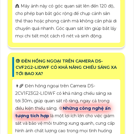
👸 Máy ảnh này có góc quan sát lên đến 120 độ,
cho phép bạn bắt góc rộng để chụp cảnh sân
thể thao hoặc phong cảnh mà không cần phải di
chuyển quá nhanh. Góc quan sát lớn giúp bắt lấy
mọi chi tiết một cách rõ nét và sinh động.
😓 ĐÈN HỒNG NGOẠI TRÊN CAMERA DS-
CVF2G2-LIDWF CÓ KHẢ NĂNG CHIẾU SÁNG XA
TỚI BAO XA?
👩‍🌾 Đèn hồng ngoại trên Camera DS-
2CV1F23G2-LIDWF có khả năng chiếu sáng xa
tới 30m, giúp quan sát rõ ràng, ngay cả trong
điều kiện thiếu sáng. 💠
Những công nghệ ấn
tượng tích hợp
là một lợi ích lớn cho việc giám
sát và bảo vệ môi trường xung quanh, cung cấp
hình ảnh chất lượng cao trong mọi tình huống