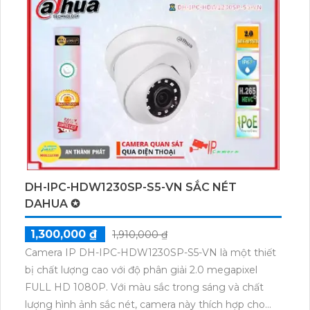
hàng rào ảo chức năng vượt trội với đèn còi báo
động hiệu quả sử dụng phù hợp cho nhà xưởng, kho
hàng, cửa hàng, gia đình, căn hộ.Camera An Ninh IP
POE KX-CAiF4004N3-TiF-A chất lượng sắc nét, tiết
kiệm hơn CMOS. Thu hình đa màu sắc, báo động âm
thanh và đèn nhấp nháy. Full color 30m ban đêm, cài
đặt ánh sáng kép hồng ngoại và đèn trợ sáng. Chip
hình ảnh 4.0 megapixel Ultra 2k, tiết kiệm băng
thông H.265+/H.265/H.264+/H.264. Công nghệ ban
đêm có màu, lý tưởng cho công trình cao cấp.
DH-IPC-HDW1230SP-S5-VN SẮC NÉT
DAHUA ✪
1,300,000 ₫
1,910,000 ₫
Camera IP DH-IPC-HDW1230SP-S5-VN là một thiết
bị chất lượng cao với độ phân giải 2.0 megapixel
FULL HD 1080P. Với màu sắc trong sáng và chất
lượng hình ảnh sắc nét, camera này thích hợp cho