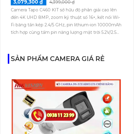
3,079,300 ₫
4,399,000 ₫
Camera Tapo C460 KIT sở hữu độ phân giải cao lên
đến 4K UHD 8MP, zoom kỹ thuật số 16×, kết nối Wi-
Fi băng tần kép 2.4/5 GHz, pin lithium-ion 10000mAh
tích hợp cùng tấm pin năng lượng mặt trời 5.2V/2.5W.
Tapo C460 KIT cũng hỗ trợ quan sát ban đêm màu
với cảm biến Starlight, tầm nhìn lên đến 15 m.
SẢN PHẨM CAMERA GIÁ RẺ