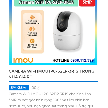
CAMERA WIFI IMOU IPC-S2EP-3R1S TRONG
NHÀ GIÁ RẺ
5%-35%
00 ₫
Camera WiFi IMOU IPC-S2EP-3R1S cho hình ảnh
3MP rõ nét góc nhìn rộng 100° và tầm nhìn ban
đêm 10m, phù hợp giám sát trong nhà. Hỗ trợ gọi