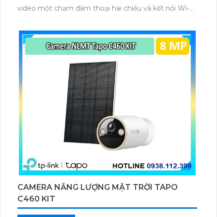
video một chạm đàm thoại hai chiều và kết nối Wi-Fi
ổn định giúp quan sát từ xa. Lưu trữ linh hoạt qua thẻ
microSD tối đa 256GB hoặc lưu đám mây dễ lắp đặt
cho gia đình và văn phòng nhỏ.
CAMERA NĂNG LƯỢNG MẶT TRỜI TAPO
C460 KIT