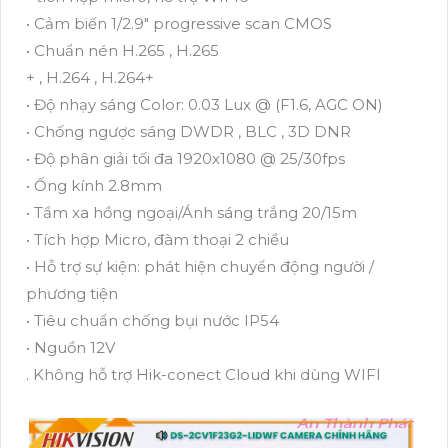
• Cảm biến 1/2.9" progressive scan CMOS
• Chuẩn nén H.265 , H.265
+ , H.264 , H.264+
• Độ nhạy sáng Color: 0.03 Lux @ (F1.6, AGC ON)
• Chống ngược sáng DWDR , BLC , 3D DNR
• Độ phân giải tối đa 1920x1080 @ 25/30fps
• Ống kính 2.8mm
• Tầm xa hồng ngoại/Ánh sáng trắng 20/15m
• Tích hợp Micro, đàm thoại 2 chiều
• Hỗ trợ sự kiện: phát hiện chuyển động người /
phương tiện
• Tiêu chuẩn chống bụi nước IP54
• Nguồn 12V
. Không hỗ trợ Hik-conect Cloud khi dùng WIFI