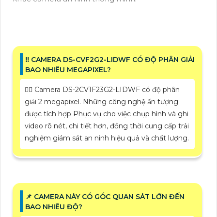
‼️ CAMERA DS-CVF2G2-LIDWF CÓ ĐỘ PHÂN GIẢI
BAO NHIÊU MEGAPIXEL?
❤️‍💋‍ Camera DS-2CV1F23G2-LIDWF có độ phân
giải 2 megapixel. Những công nghệ ấn tượng
được tích hợp Phục vụ cho việc chụp hình và ghi
video rõ nét, chi tiết hơn, đồng thời cung cấp trải
nghiệm giám sát an ninh hiệu quả và chất lượng.
📌 CAMERA NÀY CÓ GÓC QUAN SÁT LỚN ĐẾN
BAO NHIÊU ĐỘ?