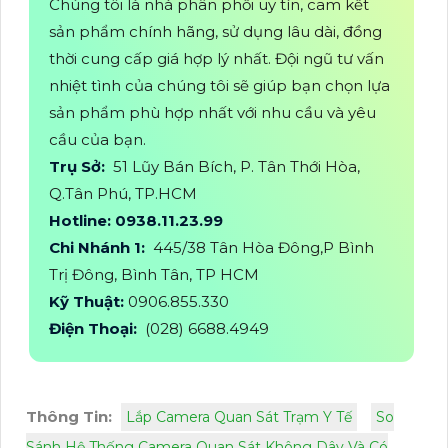
Chúng tôi là nhà phân phối uy tín, cam kết
sản phẩm chính hãng, sử dụng lâu dài, đồng
thời cung cấp giá hợp lý nhất. Đội ngũ tư vấn
nhiệt tình của chúng tôi sẽ giúp bạn chọn lựa
sản phẩm phù hợp nhất với nhu cầu và yêu
cầu của bạn.
Trụ Sở:
51 Lũy Bán Bích, P. Tân Thới Hòa,
Q.Tân Phú, TP.HCM
Hotline: 0938.11.23.99
Chi Nhánh 1:
445/38 Tân Hòa Đông,P Bình
Trị Đông, Bình Tân, TP HCM
Kỹ Thuật:
0906.855.330
Điện Thoại:
(028) 6688.4949
Thông Tin:
Lắp Camera Quan Sát Trạm Y Tế
So
Sánh Hệ Thống Camera Quan Sát Không Dây Và Có