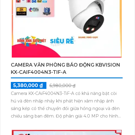
camera, cung cấp chất lượng âm thanh rõ ràng qua
mic và loa tích hợp.
CAMERA VĂN PHÒNG BÁO ĐỘNG KBVISION
KX-CAIF4004N3-TIF-A
5,380,000 ₫
6,980,000 ₫
Camera KX-CAiF4004N3-TiF-A có khả năng bật còi
hú và đèn nhấp nháy khi phát hiện xâm nhập ánh
sáng kép có thể chuyển đổi giữa hồng ngoại và đèn
chiếu sáng ban đêm. Độ phân giải 4.0 MP cho hình
ảnh sắc nét chất lượng sáng mịn còn Trang bị micro
và loa để đàm thoại 2 chiều báo động khi xâm nhập