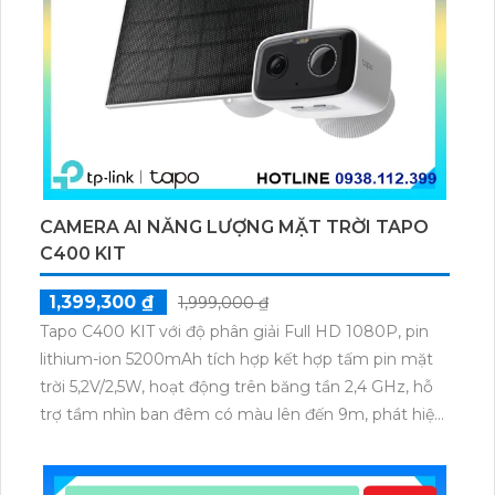
CAMERA AI NĂNG LƯỢNG MẶT TRỜI TAPO
C400 KIT
1,399,300 ₫
1,999,000 ₫
Tapo C400 KIT với độ phân giải Full HD 1080P, pin
lithium-ion 5200mAh tích hợp kết hợp tấm pin mặt
trời 5,2V/2,5W, hoạt động trên băng tần 2,4 GHz, hỗ
trợ tầm nhìn ban đêm có màu lên đến 9m, phát hiện
chuyển động và con người bằng AI, đồng thời lưu trữ
dữ liệu qua thẻ microSD lên đến 512GB.