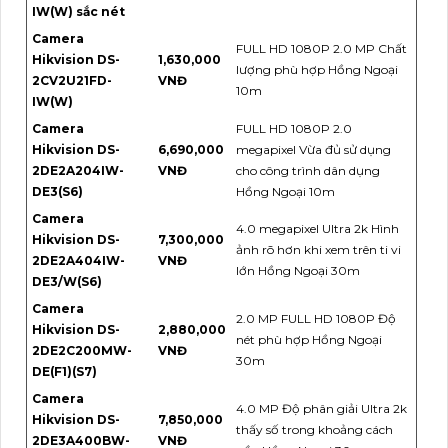
IW(W) sắc nét
Camera
FULL HD 1080P 2.0 MP Chất
Hikvision DS-
1,630,000
lượng phù hợp Hồng Ngoại
2CV2U21FD-
VNĐ
10m
IW(W)
Camera
FULL HD 1080P 2.0
Hikvision DS-
6,690,000
megapixel Vừa đủ sử dụng
2DE2A204IW-
VNĐ
cho công trình dân dụng
DE3(S6)
Hồng Ngoại 10m
Camera
4.0 megapixel Ultra 2k Hình
Hikvision DS-
7,300,000
ảnh rõ hơn khi xem trên ti vi
2DE2A404IW-
VNĐ
lớn Hồng Ngoại 30m
DE3/W(S6)
Camera
2.0 MP FULL HD 1080P Độ
Hikvision DS-
2,880,000
nét phù hợp Hồng Ngoại
2DE2C200MW-
VNĐ
30m
DE(F1)(S7)
Camera
4.0 MP Độ phân giải Ultra 2k
Hikvision DS-
7,850,000
thấy số trong khoảng cách
2DE3A400BW-
VNĐ