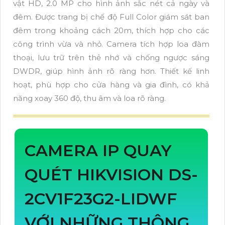
vật HD, 2.0 MP cho hình ảnh sắc nét cả ngày và
đêm. Được trang bị chế độ Full Color giám sát ban
đêm trong khoảng cách 20m, thích hợp cho các
công trình vừa và nhỏ. Camera tích hợp loa đàm
thoại, lưu trữ trên thẻ nhớ và chống ngược sáng
DWDR, giúp hình ảnh rõ ràng hơn. Thiết kế linh
hoạt, phù hợp cho cửa hàng và gia đình, có khả
năng xoay 360 độ, thu âm và loa rõ ràng.
CAMERA IP QUAY
QUÉT HIKVISION DS-
2CV1F23G2-LIDWF
VỚI NHỮNG THÔNG