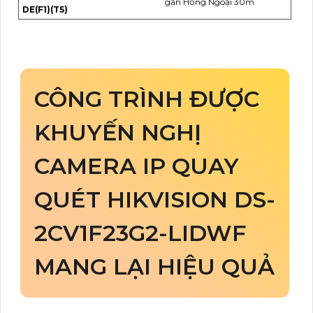
gần Hồng Ngoại 30m
DE(F1)(T5)
CÔNG TRÌNH ĐƯỢC
KHUYẾN NGHỊ
CAMERA IP QUAY
QUÉT HIKVISION DS-
2CV1F23G2-LIDWF
MANG LẠI HIỆU QUẢ