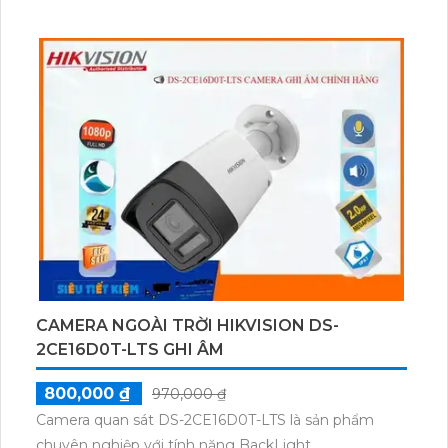
việc giám sát ban đêm nhờ tính năng Hồng Ngoại
Smart IR có khả năng quan sát xa 30m. Thiết kế
Dome Kim Loại của camera giúp nó trở nên chắc
chắn và bền bỉ. Công nghệ hình ảnh IP cho phép
quản lý từ xa, cho phép người dùng giám sát chi tiết
một cách độc lập.
CAMERA NGOÀI TRỜI HIKVISION DS-
2CE16D0T-LTS GHI ÂM
800,000 ₫
970,000 ₫
Camera quan sát DS-2CE16D0T-LTS là sản phẩm
chuyên nghiệp với tính năng BackLight