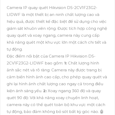
Camera IP quay quét Hikvision DS-2CV1F23G2-
LIDWF là một thiết bị an ninh chất lượng cao và
hiệu quả, được thiết kế đặc biệt để sử dụng cho việc
giám sát khuôn viên rộng. Được tích hợp công nghệ
quay quét và xoay ngang, camera này cung cấp
khả năng quét một khu vực lớn một cách chi tiết và
tự động.
Đặc điểm nổi bật của Camera IP Hikvision DS-
2CV1F23G2-LIDWF bao gồm:
1:
Chất lượng hình
ảnh sắc nét và rõ ràng: Camera này được trang bị
cảm biến hình ảnh cao cấp, cho phép quay quét và
ghi lại hình ảnh chất lượng cao ngay cả trong điều
kiện ánh sáng yếu.
2:
Xoay ngang 360 độ và quay
quét 90 độ: Với khả năng xoay chuyển linh hoạt,
camera này có thể quét toàn bộ khu vực một cách
tự động, bảo đảm không bỏ sót bất kỳ góc nào. 🤖️