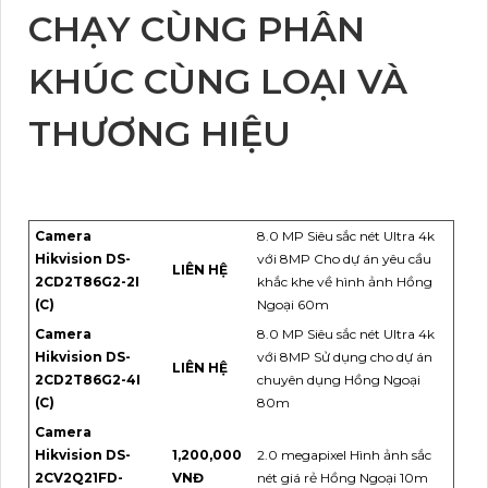
CHẠY CÙNG PHÂN
KHÚC CÙNG LOẠI VÀ
THƯƠNG HIỆU
Camera
8.0 MP Siêu sắc nét Ultra 4k
Hikvision DS-
với 8MP Cho dự án yêu cầu
LIÊN HỆ
2CD2T86G2-2I
khắc khe về hình ảnh Hồng
(C)
Ngoại 60m
Camera
8.0 MP Siêu sắc nét Ultra 4k
Hikvision DS-
với 8MP Sử dụng cho dự án
LIÊN HỆ
2CD2T86G2-4I
chuyên dụng Hồng Ngoại
(C)
80m
Camera
Hikvision DS-
1,200,000
2.0 megapixel Hình ảnh sắc
2CV2Q21FD-
VNĐ
nét giá rẻ Hồng Ngoại 10m