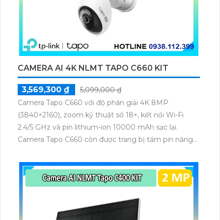
CAMERA AI 4K NLMT TAPO C660 KIT
3,569,300 ₫
5,099,000 ₫
Camera Tapo C660 với độ phân giải 4K 8MP
(3840×2160), zoom kỹ thuật số 18×, kết nối Wi-Fi
2.4/5 GHz và pin lithium-ion 10000 mAh sạc lại.
Camera Tapo C660 còn được trang bị tấm pin năng
lượng mặt trời 5.2V 2.5W, tích hợp AI phát hiện người,
thú cưng, phương tiện, lưu trữ thẻ microSD tối đa 512
GB.