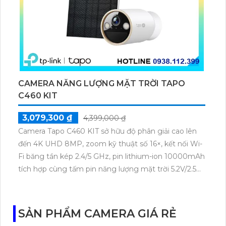
CAMERA NĂNG LƯỢNG MẶT TRỜI TAPO
C460 KIT
3,079,300 ₫
4,399,000 ₫
Camera Tapo C460 KIT sở hữu độ phân giải cao lên
đến 4K UHD 8MP, zoom kỹ thuật số 16×, kết nối Wi-
Fi băng tần kép 2.4/5 GHz, pin lithium-ion 10000mAh
tích hợp cùng tấm pin năng lượng mặt trời 5.2V/2.5W.
Tapo C460 KIT cũng hỗ trợ quan sát ban đêm màu
với cảm biến Starlight, tầm nhìn lên đến 15 m.
SẢN PHẨM CAMERA GIÁ RẺ