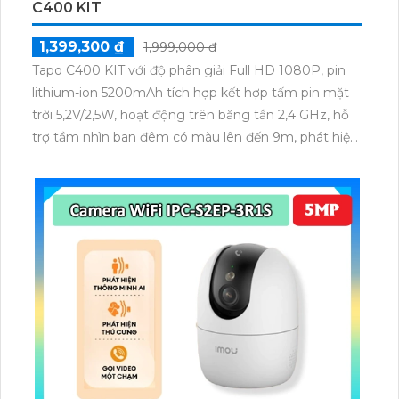
C400 KIT
1,399,300 ₫
1,999,000 ₫
Tapo C400 KIT với độ phân giải Full HD 1080P, pin
lithium-ion 5200mAh tích hợp kết hợp tấm pin mặt
trời 5,2V/2,5W, hoạt động trên băng tần 2,4 GHz, hỗ
trợ tầm nhìn ban đêm có màu lên đến 9m, phát hiện
chuyển động và con người bằng AI, đồng thời lưu trữ
dữ liệu qua thẻ microSD lên đến 512GB.