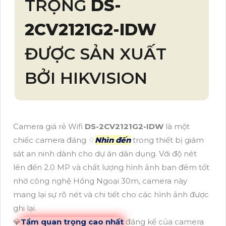
TRỌNG
DS-
2CV2121G2-IDW
ĐƯỢC SẢN XUẤT
BỞI HIKVISION
Camera giá rẻ Wifi
DS-2CV2121G2-IDW
là một
chiếc camera đáng ♢
Nhìn đến
trong thiết bị giám
sát an ninh dành cho dự án dân dụng. Với độ nét
lên đến 2.0 MP và chất lượng hình ảnh ban đêm tốt
nhờ công nghệ Hồng Ngoại 30m, camera này
mang lại sự rõ nét và chi tiết cho các hình ảnh được
ghi lại.
💎
Tầm quan trọng cao nhất
đáng kể của camera