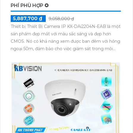
PHÍ PHÙ HỢP ✪
5,887,700 ₫
9,058,000 ₫
Thiết bị Thiết Bị Camera IP KX-DAi2204N-EAB là một
sản phẩm đẹp mắt với màu sắc sáng và đẹp hơn
CMOS. Nó có khả năng xem được ban đêm với hồng
ngoại 50m, đảm bảo cho việc giám sát trong môi
trường tối. Với công nghệ IP tiên tiến, thiết bị này có
khả năng xử lý hình ảnh sáng đẹp và độ nét lên đến
2.0 MP. Ngoài ra, nó còn tích hợp công nghệ tiết
kiệm băng thông H.265+/H.265/H.264+/H.264, giúp
tiết kiệm được nguồn tài nguyên. Cuối cùng, camera
còn hỗ trợ công nghệ Starlight chất lượng để nhìn
đêm rõ nét.