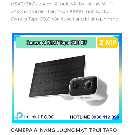
(3840×2160), zoom kỹ thuật số 18×, kết nối Wi-Fi
2.4/5 GHz và pin lithium-ion 10000 mAh sạc lại.
Camera Tapo C660 còn được trang bị tấm pin năng
lượng mặt trời 5.2V 2.5W, tích hợp AI phát hiện người,
thú cưng, phương tiện, lưu trữ thẻ microSD tối đa 512
GB.
CAMERA AI NĂNG LƯỢNG MẶT TRỜI TAPO