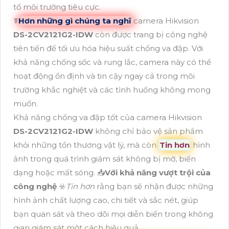
tố môi trường tiêu cực.
☤
Hơn những gì chúng ta nghĩ
camera Hikvision
DS-2CV2121G2-IDW
còn được trang bị công nghệ
tiên tiến để tối ưu hóa hiệu suất chống va đập. Với
khả năng chống sốc và rung lắc, camera này có thể
hoạt động ổn định và tin cậy ngay cả trong môi
trường khắc nghiệt và các tình huống không mong
muốn.
Khả năng chống va đập tốt của camera Hikvision
DS-2CV2121G2-IDW
không chỉ bảo vệ sản phẩm
khỏi những tổn thương vật lý, mà còn
Tin hơn
hình
ảnh trong quá trình giám sát không bị mờ, biến
dạng hoặc mất sóng. 📥
Với khả năng vượt trội của
công nghệ
☣️
Tin hơn
rằng bạn sẽ nhận được những
hình ảnh chất lượng cao, chi tiết và sắc nét, giúp
bạn quan sát và theo dõi mọi diễn biến trong không
gian giám sát một cách hiệu quả.