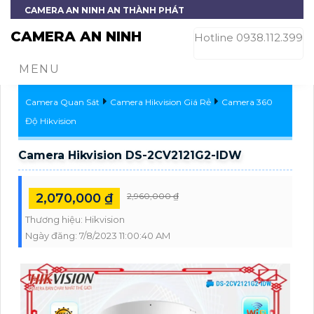
CAMERA AN NINH AN THÀNH PHÁT
CAMERA AN NINH
Hotline 0938.112.399
MENU
Camera Quan Sát
Camera Hikvision Giá Rẻ
Camera 360
Độ Hikvision
Camera Hikvision DS-2CV2121G2-IDW
2,070,000 ₫
2,960,000 ₫
Thương hiệu:
Hikvision
Ngày đăng:
7/8/2023 11:00:40 AM