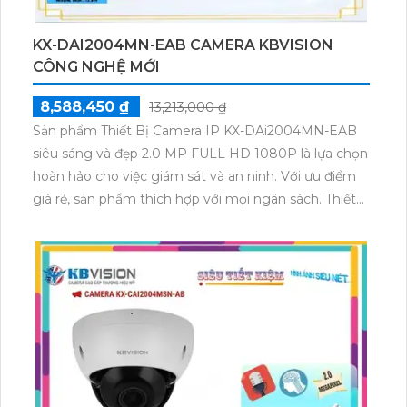
KX-DAI2004MN-EAB CAMERA KBVISION
CÔNG NGHỆ MỚI
8,588,450 ₫
13,213,000 ₫
Sản phẩm Thiết Bị Camera IP KX-DAi2004MN-EAB
siêu sáng và đẹp 2.0 MP FULL HD 1080P là lựa chọn
hoàn hảo cho việc giám sát và an ninh. Với ưu điểm
giá rẻ, sản phẩm thích hợp với mọi ngân sách. Thiết
bị này được trang bị công nghệ Hồng Ngoại SMD
mạnh mẽ hơn Sony STARVIS CMOS, mang lại hình
ảnh trung thực và rõ ràng. Hơn nữa, truyền hình ảnh
chất lượng trên nền tảng IP giúp dễ dàng kết nối và
điều khiển từ xa. Với thiết kế đẹp và chất lượng, đây là
sự lựa chọn tuyệt vời cho hệ thống giám sát cá nhân
hoặc doanh nghiệp.