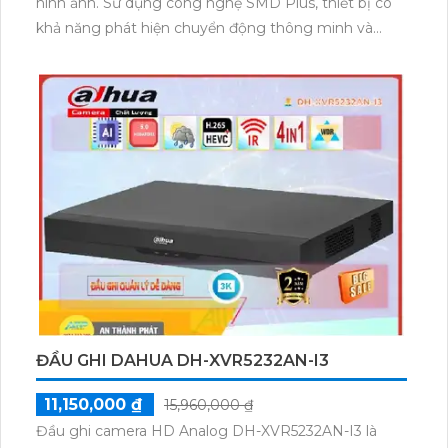
hình ảnh. Sử dụng công nghệ SMD Plus, thiết bị có
khả năng phát hiện chuyển động thông minh và
chụp hình ảnh ban đêm rõ nét. Với 1 HDD, thiết bị
cung cấp không gian lưu trữ đáng tin cậy. Thiết kế
của nó ứng dụng công nghệ tiên tiến AHD CVI TVI
BCS HD, mang lại khả năng hoạt động ổn định và độ
phân giải 8.0 MP. Bên cạnh đó, bạn cũng có thể
giám sát từ xa qua điện thoại với tốc độ nhanh hơn
nhờ hỗ trợ kết nối H.265+/H.265/H.264+/H.264. Đặc
biệt, thiết bị còn có thể thêm 8 Camera IP để nâng
cao khả năng giám sát.
ĐẦU GHI DAHUA DH-XVR5232AN-I3
11,150,000 ₫
15,960,000 ₫
Đầu ghi camera HD Analog DH-XVR5232AN-I3 là