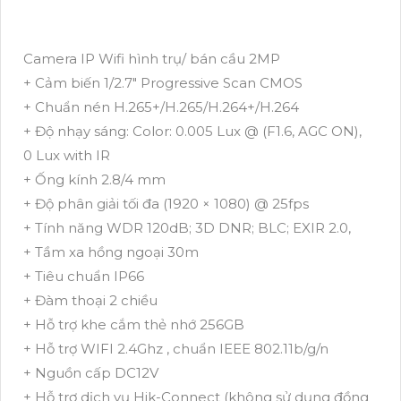
Camera IP Wifi hình trụ/ bán cầu 2MP
+ Cảm biến 1/2.7" Progressive Scan CMOS
+ Chuẩn nén H.265+/H.265/H.264+/H.264
+ Độ nhạy sáng: Color: 0.005 Lux @ (F1.6, AGC ON),
0 Lux with IR
+ Ống kính 2.8/4 mm
+ Độ phân giải tối đa (1920 × 1080) @ 25fps
+ Tính năng WDR 120dB; 3D DNR; BLC; EXIR 2.0,
+ Tầm xa hồng ngoại 30m
+ Tiêu chuẩn IP66
+ Đàm thoại 2 chiều
+ Hỗ trợ khe cắm thẻ nhớ 256GB
+ Hỗ trợ WIFI 2.4Ghz , chuẩn IEEE 802.11b/g/n
+ Nguồn cấp DC12V
+ Hỗ trợ dịch vụ Hik-Connect (không sử dụng đồng