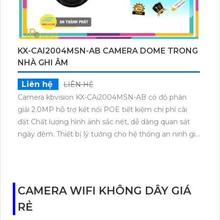
KX-CAI2004MSN-AB CAMERA DOME TRONG
NHÀ GHI ÂM
Liên hệ
LIÊN HỆ
Camera kbvision KX-CAi2004MSN-AB có độ phân
giải 2.0MP hỗ trợ kết nối POE tiết kiệm chi phí cài
đặt Chất lượng hình ảnh sắc nét, dễ dàng quan sát
ngày đêm. Thiết bị lý tưởng cho hệ thống an ninh gia
đình hoặc doanh nghiệp.Camera còn được trang bị
chức năng hàng rào ảo và bảo vệ vùng đai, giúp phân
biệt người và đối tượng khác nhau một cách dễ
dàng. Điểm đặc biệt của sản phẩm là khả năng
CAMERA WIFI KHÔNG DÂY GIÁ
chống ngược sáng DWDR 120db giúp hình ảnh trở
RẺ
nên rõ ràng hơn trong các tình huống có ánh sáng