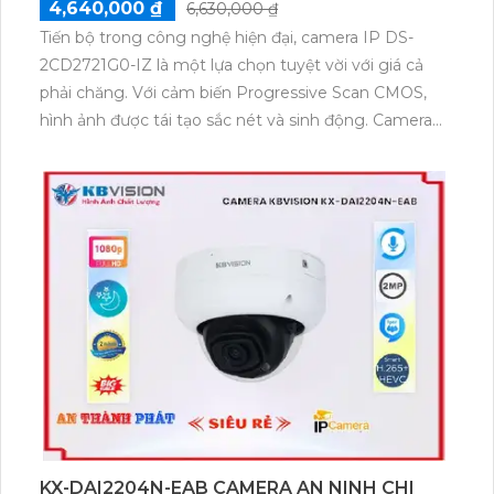
4,640,000 ₫
6,630,000 ₫
Tiến bộ trong công nghệ hiện đại, camera IP DS-
2CD2721G0-IZ là một lựa chọn tuyệt vời với giá cả
phải chăng. Với cảm biến Progressive Scan CMOS,
hình ảnh được tái tạo sắc nét và sinh động. Camera
này cũng có khả năng giám sát ban đêm với công
nghệ Hồng Ngoại 40m, mang lại màu sắc sáng đẹp.
Với độ phân giải 2.0 MP và công nghệ nén video
H.265+/H.265/H.264+/H.264, camera DS-2CD2721G0-
IZ cung cấp hình ảnh chất lượng cao và tiết kiệm
băng thông. Hồng Ngoại Smart IR giúp điều chỉnh
tự động ánh sáng, tăng cường khả năng quan sát
trong môi trường thiếu sáng.
KX-DAI2204N-EAB CAMERA AN NINH CHI