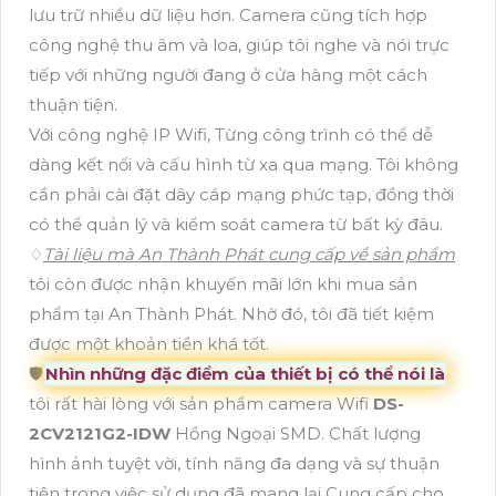
lưu trữ nhiều dữ liệu hơn. Camera cũng tích hợp
công nghệ thu âm và loa, giúp tôi nghe và nói trực
tiếp với những người đang ở cửa hàng một cách
thuận tiện.
Với công nghệ IP Wifi, Từng công trình có thể dễ
dàng kết nối và cấu hình từ xa qua mạng. Tôi không
cần phải cài đặt dây cáp mạng phức tạp, đồng thời
có thể quản lý và kiểm soát camera từ bất kỳ đâu.
♢
Tài liệu mà An Thành Phát cung cấp về sản phẩm
tôi còn được nhận khuyến mãi lớn khi mua sản
phẩm tại An Thành Phát. Nhờ đó, tôi đã tiết kiệm
được một khoản tiền khá tốt.
🛡
Nhìn những đặc điểm của thiết bị có thể nói là
tôi rất hài lòng với sản phẩm camera Wifi
DS-
2CV2121G2-IDW
Hồng Ngoại SMD. Chất lượng
hình ảnh tuyệt vời, tính năng đa dạng và sự thuận
tiện trong việc sử dụng đã mang lại Cung cấp cho