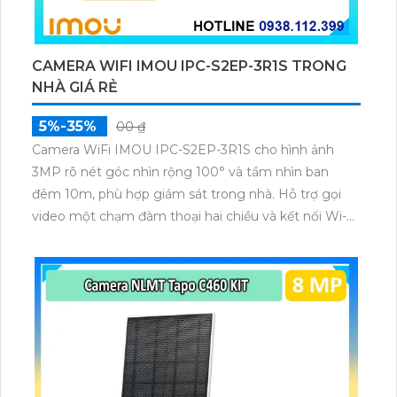
CAMERA WIFI IMOU IPC-S2EP-3R1S TRONG
NHÀ GIÁ RẺ
5%-35%
00 ₫
Camera WiFi IMOU IPC-S2EP-3R1S cho hình ảnh
3MP rõ nét góc nhìn rộng 100° và tầm nhìn ban
đêm 10m, phù hợp giám sát trong nhà. Hỗ trợ gọi
video một chạm đàm thoại hai chiều và kết nối Wi-Fi
ổn định giúp quan sát từ xa. Lưu trữ linh hoạt qua thẻ
microSD tối đa 256GB hoặc lưu đám mây dễ lắp đặt
cho gia đình và văn phòng nhỏ.