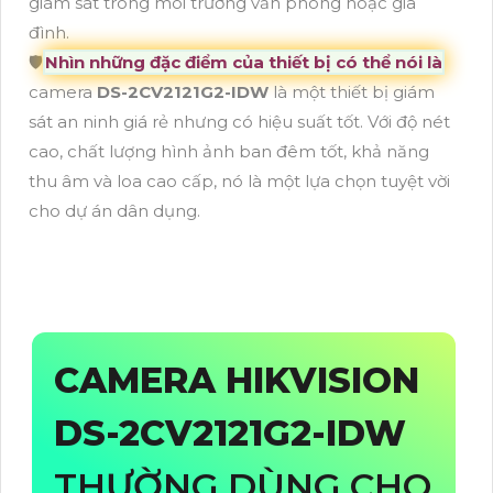
giám sát trong môi trường văn phòng hoặc gia
đình.
🛡
Nhìn những đặc điểm của thiết bị có thể nói là
camera
DS-2CV2121G2-IDW
là một thiết bị giám
sát an ninh giá rẻ nhưng có hiệu suất tốt. Với độ nét
cao, chất lượng hình ảnh ban đêm tốt, khả năng
thu âm và loa cao cấp, nó là một lựa chọn tuyệt vời
cho dự án dân dụng.
CAMERA HIKVISION
DS-2CV2121G2-IDW
THƯỜNG DÙNG CHO