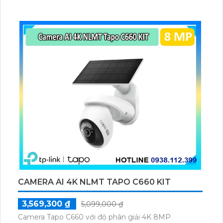
mạnhCamera quan sát KX-CAi2004MSN-AB là sản
phẩm chuyên dụng với chế độ riêng tư khanh vùng
IP POE. Sử dụng công nghệ nổi bật trên chip
Starlight, camera có độ nhạy sáng cao, giúp giám sát
tốt hơn trong điều kiện thiếu sáng. Với công nghệ
Sony STARVIS CMOS, hình ảnh sáng đẹp được tối ưu
hóa, đặc biệt là vào ban đêm với công nghệ hồng
ngoại 40m. Camera hỗ trợ chất lượng hình ảnh Full
HD 1080P 2.0 megapixel, đảm bảo độ nét phù hợp
để phân biệt người xem ban đêm. Hơn nữa, camera
còn hỗ trợ giao thức ONVIF, đảm bảo tính tương
thích và linh hoạt khi tích hợp với các hệ thống giám
sát khác.
CAMERA AI 4K NLMT TAPO C660 KIT
3,569,300 ₫
5,099,000 ₫
Camera Tapo C660 với độ phân giải 4K 8MP