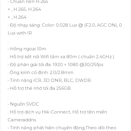
• Chuẩn nén H.265
+ , H.265, H.264
+ , H.264
• Độ nhạy sáng: Color: 0.028 Lux @ (F2.0, AGC ON), 0
Lux with IR
.
• Hồng ngoại 10m
. Hỗ trợ kết nối Wifi tầm xa 80m ( chuẩn 2.4GHz )
• Độ phân giải tối đa: 1920 × 1080 @30/25fps
. Ống kính cố định: 2.0/2.8mm
• Tính năng ICR, 3D DNR, BLC, DWDR.
• Hỗ trợ thẻ nhớ tối đa 256GB
.
• Nguồn 5VDC
. Hỗ trợ dịch vụ Hik-Connect, Hỗ trợ tên miền
Cameraddns
• Tính năng phát hiện chuyển động,Theo dõi theo