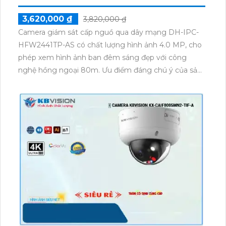
3,620,000 ₫
3,820,000 ₫
Camera giám sát cấp nguồ qua dây mạng DH-IPC-
HFW2441TP-AS có chất lượng hình ảnh 4.0 MP, cho
phép xem hình ảnh ban đêm sáng đẹp với công
nghệ hồng ngoại 80m. Ưu điểm đáng chú ý của sản
phẩm này là công nghệ IP POE cho xử lý hình sắc
nét và chất lượng hồng ngoại thông minh Smart IR.
Camera dễ dàng lắp đặt ở ngoài trời nhờ thân kim
loại chắc chắn. Ngoài ra, camera còn tích hợp chức
năng báo động chống trộm PIR, đảm bảo hiệu quả
mọi lúc, giúp bảo vệ an toàn cho ngôi nhà hoặc công
ty.