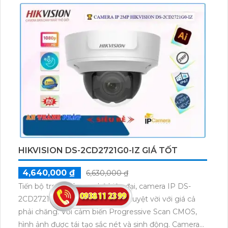
HIKVISION DS-2CD2721G0-IZ GIÁ TỐT
4,640,000 ₫
6,630,000 ₫
Tiến bộ trong công nghệ hiện đại, camera IP DS-
2CD2721G0-IZ là một lựa chọn tuyệt vời với giá cả
phải chăng. Với cảm biến Progressive Scan CMOS,
hình ảnh được tái tạo sắc nét và sinh động. Camera