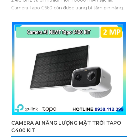
Camera Tapo C660 còn được trang bị tấm pin năng
lượng mặt trời 5.2V 2.5W, tích hợp AI phát hiện người,
thú cưng, phương tiện, lưu trữ thẻ microSD tối đa 512
GB.
CAMERA AI NĂNG LƯỢNG MẶT TRỜI TAPO
C400 KIT