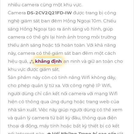
nhiều camera cùng một khu vực.
Camera
DS-2CV2Q21FD-IW
được trang bị công
nghệ giám sát ban đêm Hồng Ngoại 10m. Chiếu
sáng Hồng Ngoại tạo ra ánh sáng vô hình, giúp
camera có thể ghi lại hình ảnh trong môi trường
thiếu ánh sáng hoặc tối hoàn toàn. Với khả năng
này, camera có thể giám sát ban đêm một cách
hiệu quả, ⁂
khẳng định
an ninh và giữ an toàn cho
khu vực được giám sát.
Sản phẩm này còn có tính năng Wifi không dây,
cho phép quản lý từ xa. Với công nghệ IP Wifi,
người dùng chỉ cần kết nối camera với mạng Wifi
hiện có thông qua ứng dụng hoặc trang web của
nhà sản xuất. Việc này giúp người dùng có thể xem
và quản lý camera từ bất kỳ đâu, thông qua điện
thoại di động, máy tính hoặc bất kỳ thiết bị có kết
nối Internet nào. 🌧️
Với Những Trang bị cao cấp
rất