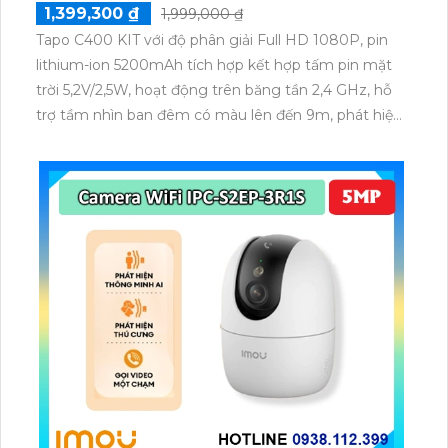
1,399,300 ₫
1,999,000 ₫
Tapo C400 KIT với độ phân giải Full HD 1080P, pin
lithium-ion 5200mAh tích hợp kết hợp tấm pin mặt
trời 5,2V/2,5W, hoạt động trên băng tần 2,4 GHz, hỗ
trợ tầm nhìn ban đêm có màu lên đến 9m, phát hiện
chuyển động và con người bằng AI, đồng thời lưu trữ
dữ liệu qua thẻ microSD lên đến 512GB.