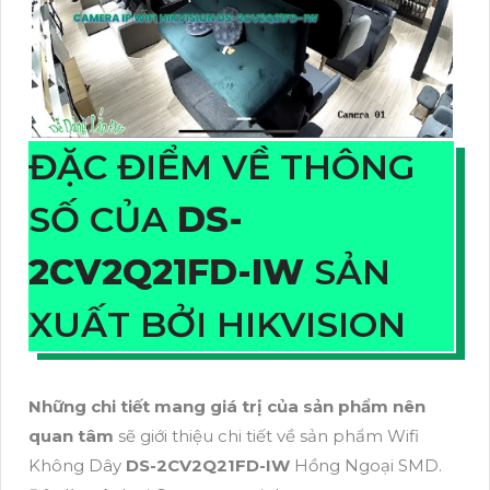
ĐẶC ĐIỂM VỀ THÔNG
SỐ CỦA
DS-
2CV2Q21FD-IW
SẢN
XUẤT BỞI HIKVISION
Những chi tiết mang giá trị của sản phẩm nên
quan tâm
sẽ giới thiệu chi tiết về sản phẩm Wifi
Không Dây
DS-2CV2Q21FD-IW
Hồng Ngoại SMD.