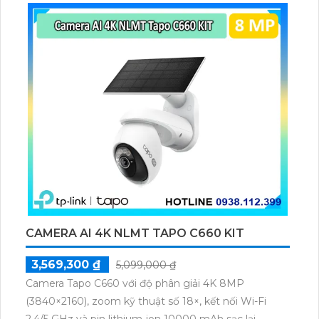
2CD2T26G2-ISU/SL (C) của hãng sở hữu độ phân giải
lên đến 2.0 megapixel, cung cấp hình ảnh sắc nét và
chuẩn xác. Với khả năng quan sát ban đêm thông
qua công nghệ Hồng Ngoại 60m, camera giữ được
chất lượng ổn định nhờ IP POE. Chống ngược sáng
DWDR 120db giúp hình ảnh rõ ràng, mọi chi tiết
được tái hiện đầy đủ. Được thiết kế với thân kim loại
chắc chắn, camera cung cấp âm thanh và loa rõ ràng,
phù hợp với nhiều môi trường, đặc biệt là xưởng sản
xuất.
CAMERA AI 4K NLMT TAPO C660 KIT
3,569,300 ₫
5,099,000 ₫
Camera Tapo C660 với độ phân giải 4K 8MP
(3840×2160), zoom kỹ thuật số 18×, kết nối Wi-Fi
2.4/5 GHz và pin lithium-ion 10000 mAh sạc lại.