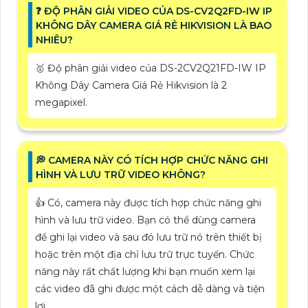
️❓ ĐỘ PHÂN GIẢI VIDEO CỦA DS-CV2Q2FD-IW IP
KHÔNG DÂY CAMERA GIÁ RẺ HIKVISION LÀ BAO
NHIÊU?
🥇 Độ phân giải video của DS-2CV2Q21FD-IW IP
Không Dây Camera Giá Rẻ Hikvision là 2
megapixel.
️💭 CAMERA NÀY CÓ TÍCH HỢP CHỨC NĂNG GHI
HÌNH VÀ LƯU TRỮ VIDEO KHÔNG?
👍 Có, camera này được tích hợp chức năng ghi
hình và lưu trữ video. Bạn có thể dùng camera
để ghi lại video và sau đó lưu trữ nó trên thiết bị
hoặc trên một địa chỉ lưu trữ trực tuyến. Chức
năng này rất chất lượng khi bạn muốn xem lại
các video đã ghi được một cách dễ dàng và tiện
lợi.