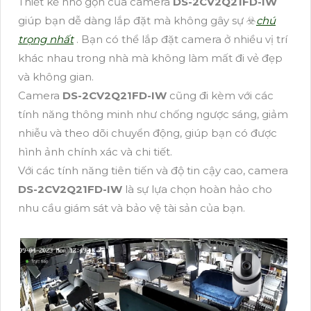
Thiết kế nhỏ gọn của camera
DS-2CV2Q21FD-IW
giúp bạn dễ dàng lắp đặt mà không gây sự ☣️
chú
trọng nhất
. Bạn có thể lắp đặt camera ở nhiều vị trí
khác nhau trong nhà mà không làm mất đi vẻ đẹp
và không gian.
Camera
DS-2CV2Q21FD-IW
cũng đi kèm với các
tính năng thông minh như chống ngược sáng, giảm
nhiễu và theo dõi chuyển động, giúp bạn có được
hình ảnh chính xác và chi tiết.
Với các tính năng tiên tiến và độ tin cậy cao, camera
DS-2CV2Q21FD-IW
là sự lựa chọn hoàn hảo cho
nhu cầu giám sát và bảo vệ tài sản của bạn.