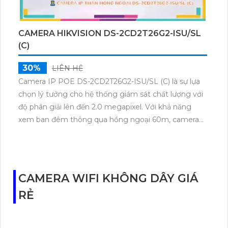
CAMERA HIKVISION DS-2CD2T26G2-ISU/SL
(C)
30%
LIÊN HỆ
Camera IP POE DS-2CD2T26G2-ISU/SL (C) là sự lựa
chọn lý tưởng cho hệ thống giám sát chất lượng với
độ phân giải lên đến 2.0 megapixel. Với khả năng
xem ban đêm thông qua hồng ngoại 60m, camera
này đảm bảo cung cấp hình ảnh sắc nét ngay cả
trong điều kiện ánh sáng yếu. Sản phẩm được trang
bị công nghệ IP POE tiên tiến giúp truyền tải dữ liệu
một cách ổn định và không giảm chất lượng. Chống
CAMERA WIFI KHÔNG DÂY GIÁ
Ngược Sáng DWDR 120db giúp tăng cường chất
RẺ
lượng hình ảnh. Với thiết kế thân kim loại chắc chắn,
camera này cung cấp khả năng thu âm và phát ra
âm thanh rõ ràng.Thiết bị Camera IP POE DS-