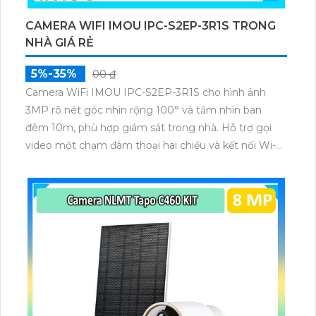
CAMERA WIFI IMOU IPC-S2EP-3R1S TRONG
NHÀ GIÁ RẺ
5%-35%
00 ₫
Camera WiFi IMOU IPC-S2EP-3R1S cho hình ảnh
3MP rõ nét góc nhìn rộng 100° và tầm nhìn ban
đêm 10m, phù hợp giám sát trong nhà. Hỗ trợ gọi
video một chạm đàm thoại hai chiều và kết nối Wi-Fi
ổn định giúp quan sát từ xa. Lưu trữ linh hoạt qua thẻ
microSD tối đa 256GB hoặc lưu đám mây dễ lắp đặt
cho gia đình và văn phòng nhỏ.