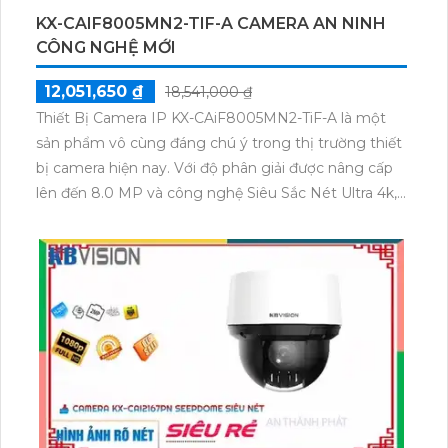
KX-CAIF8005MN2-TIF-A CAMERA AN NINH
CÔNG NGHỆ MỚI
12,051,650 ₫
18,541,000 ₫
Thiết Bị Camera IP KX-CAiF8005MN2-TiF-A là một
sản phẩm vô cùng đáng chú ý trong thị trường thiết
bị camera hiện nay. Với độ phân giải được nâng cấp
lên đến 8.0 MP và công nghệ Siêu Sắc Nét Ultra 4k,
sản phẩm chắc chắn sẽ không làm bạn thất vọng về
chất lượng hình ảnh. Đặc biệt, thiết bị này còn đáp
ứng nhu cầu về hình ảnh chất lượng cao với khả
năng xử lý hình ảnh thiếu sáng. Một điểm đặc biệt nổi
bật của thiết bị là việc có màu ban đêm, mang đến
cho bạn chất lượng hình ảnh tốt mọi lúc. Hơn nữa,
với công nghệ CMOS màu sắc đẹp, tạo ra những bức
ảnh sáng đẹp và chân thực. Sản phẩm cũng sử dụng
công nghệ IP, giúp dễ dàng nâng cấp hệ thống
camera một cách thuận tiện. Chọn sản phẩm này,