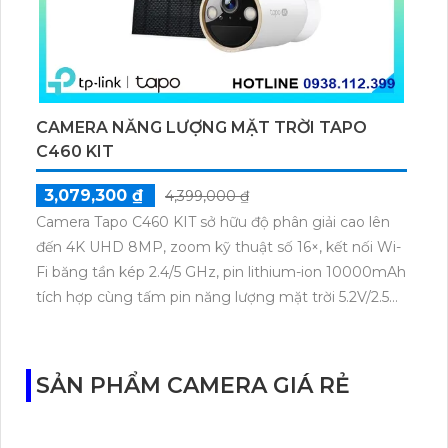
CAMERA NĂNG LƯỢNG MẶT TRỜI TAPO
C460 KIT
3,079,300 ₫
4,399,000 ₫
Camera Tapo C460 KIT sở hữu độ phân giải cao lên
đến 4K UHD 8MP, zoom kỹ thuật số 16×, kết nối Wi-
Fi băng tần kép 2.4/5 GHz, pin lithium-ion 10000mAh
tích hợp cùng tấm pin năng lượng mặt trời 5.2V/2.5W.
Tapo C460 KIT cũng hỗ trợ quan sát ban đêm màu
với cảm biến Starlight, tầm nhìn lên đến 15 m.
SẢN PHẨM CAMERA GIÁ RẺ