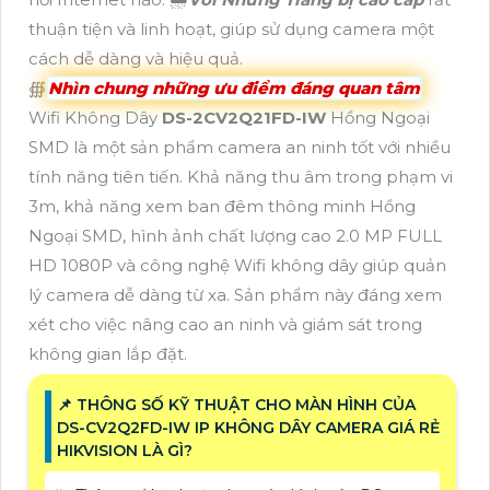
thuận tiện và linh hoạt, giúp sử dụng camera một
cách dễ dàng và hiệu quả.
∰
Nhìn chung những ưu điểm đáng quan tâm
Wifi Không Dây
DS-2CV2Q21FD-IW
Hồng Ngoại
SMD là một sản phẩm camera an ninh tốt với nhiều
tính năng tiên tiến. Khả năng thu âm trong phạm vi
3m, khả năng xem ban đêm thông minh Hồng
Ngoại SMD, hình ảnh chất lượng cao 2.0 MP FULL
HD 1080P và công nghệ Wifi không dây giúp quản
lý camera dễ dàng từ xa. Sản phẩm này đáng xem
xét cho việc nâng cao an ninh và giám sát trong
không gian lắp đặt.
📌 THÔNG SỐ KỸ THUẬT CHO MÀN HÌNH CỦA
DS-CV2Q2FD-IW IP KHÔNG DÂY CAMERA GIÁ RẺ
HIKVISION LÀ GÌ?