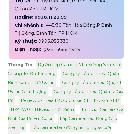
Trụ Sở:
51 Lũy Bán Bích, P. Tân Thới Hòa,
Q.Tân Phú, TP.HCM
Hotline: 0938.11.23.99
Chi Nhánh 1:
445/38 Tân Hòa Đông,P Bình
Trị Đông, Bình Tân, TP HCM
Kỹ Thuật:
0906.855.330
Điện Thoại:
(028) 6688.4949
Thông Tin:
Dự Án Lắp Camera Nhà Xưởng Sản Xuất
Chúng Tôi Đã Thi Công
Công Ty Lắp Camera Quận
Bình Tân Giá Rẻ Uy Tín
Công Ty Lắp Camera Quận 1
Uy Tín Chất Lượng
Công Ty Lắp Camera Quận 12 Giá
Rẻ
Review Camera IMOU Cruiser SE+ IPC-S41FEP
NK44W0H Hikvision Tiết Kiệm
Trọn Gói Camera Gia
Đình Giá Rẻ Full Color
Lắp Camera Báo Động Cho
Siêu Thị
Lắp camera báo động hồng ngoài cửa