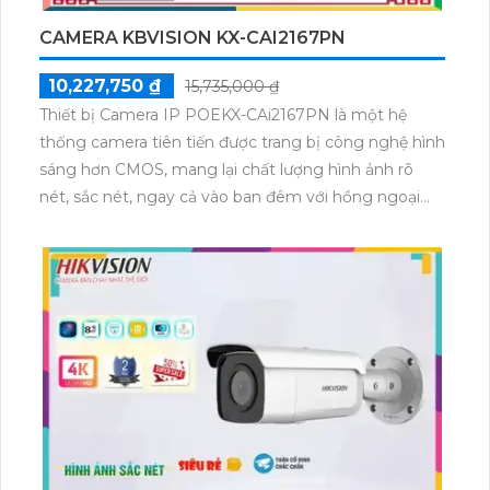
bạn sẽ có một hệ thống camera đáng tin cậy và đa
CAMERA KBVISION KX-CAI2167PN
năng.
10,227,750 ₫
15,735,000 ₫
Thiết bị Camera IP POEKX-CAi2167PN là một hệ
thống camera tiên tiến được trang bị công nghệ hình
sáng hơn CMOS, mang lại chất lượng hình ảnh rõ
nét, sắc nét, ngay cả vào ban đêm với hồng ngoại
100m. Với công nghệ truyền tải hình ảnh qua mạng
IP POE, người dùng có thể dễ dàng lưu trữ và xem
lại những hình ảnh với màu sắc sáng đẹp 2.0 MP.
Đặc biệt, thiết bị này tích hợp công nghệ nhìn đêm
chất lượng Hồng Ngoại Smart IR, giúp cải thiện chất
lượng hình ảnh trong điều kiện ánh sáng yếu.