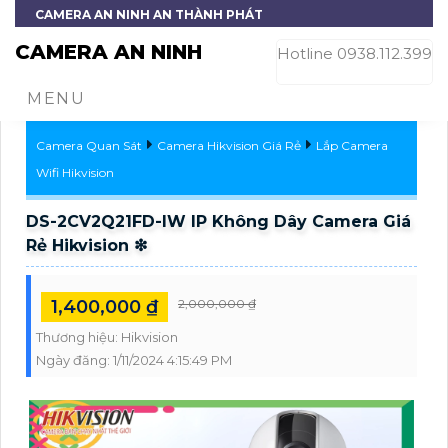
CAMERA AN NINH AN THÀNH PHÁT
CAMERA AN NINH
Hotline 0938.112.399
MENU
Camera Quan Sát
Camera Hikvision Giá Rẻ
Lắp Camera
Wifi Hikvision
DS-2CV2Q21FD-IW IP Không Dây Camera Giá
Rẻ Hikvision ❇
1,400,000 ₫
2,000,000 ₫
Thương hiệu:
Hikvision
Ngày đăng:
1/11/2024 4:15:49 PM