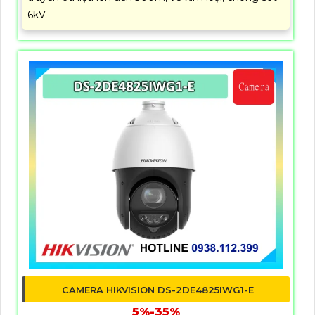
6kV.
CAMERA HIKVISION DS-2DE4825IWG1-E
5%-35%