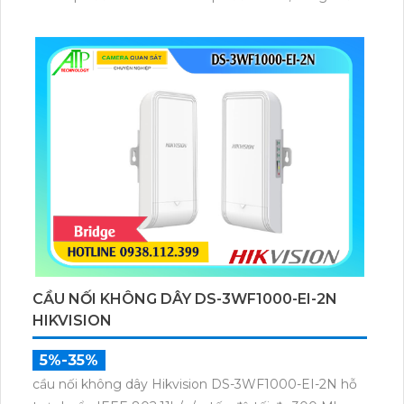
phát 22 dBm, độ nhạy thu -84 dBm, đảm bảo truyền
tải dữ liệu và video giám sát ổn định ở khoảng cách
xa.
CẦU NỐI KHÔNG DÂY DS-3WF1000-EI-2N
HIKVISION
5%-35%
cầu nối không dây Hikvision DS-3WF1000-EI-2N hỗ