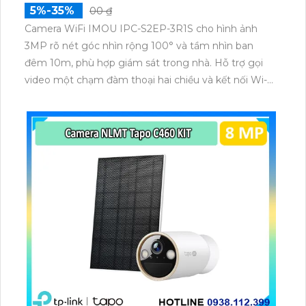
5%-35%
00 ₫
Camera WiFi IMOU IPC-S2EP-3R1S cho hình ảnh
3MP rõ nét góc nhìn rộng 100° và tầm nhìn ban
đêm 10m, phù hợp giám sát trong nhà. Hỗ trợ gọi
video một chạm đàm thoại hai chiều và kết nối Wi-Fi
ổn định giúp quan sát từ xa. Lưu trữ linh hoạt qua thẻ
microSD tối đa 256GB hoặc lưu đám mây dễ lắp đặt
cho gia đình và văn phòng nhỏ.