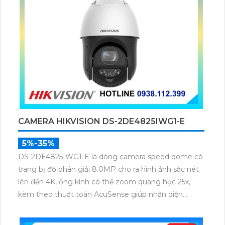
CAMERA HIKVISION DS-2DE4825IWG1-E
5%-35%
DS-2DE4825IWG1-E là dòng camera speed dome có
trang bị độ phân giải 8.0MP cho ra hình ảnh sắc nét
lên đến 4K, ống kính có thể zoom quang học 25x,
kèm theo thuật toán AcuSense giúp nhận diện
chuẩn người và phương tiện, nhìn ban đêm hồng
ngoại tầm xa lên đến 100m.