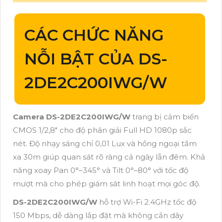
CÁC CHỨC NĂNG
NỖI BẬT CỦA DS-
2DE2C200IWG/W
Camera DS-2DE2C200IWG/W
trang bị cảm biến
CMOS 1/2,8" cho độ phân giải Full HD 1080p sắc
nét. Độ nhạy sáng chỉ 0,01 Lux và hồng ngoại tầm
xa 30m giúp quan sát rõ ràng cả ngày lẫn đêm. Khả
năng xoay Pan 0°–345° và Tilt 0°–80° với tốc độ
mượt mà cho phép giám sát linh hoạt mọi góc độ.
DS-2DE2C200IWG/W
hỗ trợ Wi-Fi 2.4GHz tốc độ
150 Mbps, dễ dàng lắp đặt mà không cần dây