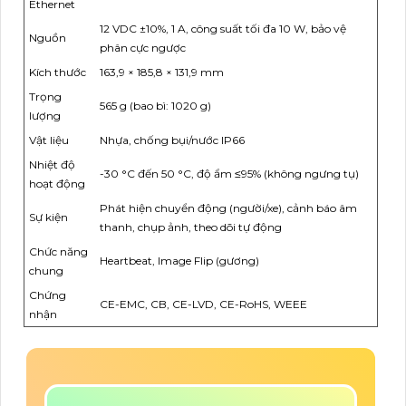
Ethernet
12 VDC ±10%, 1 A, công suất tối đa 10 W, bảo vệ
Nguồn
phân cực ngược
Kích thước
163,9 × 185,8 × 131,9 mm
Trọng
565 g (bao bì: 1020 g)
lượng
Vật liệu
Nhựa, chống bụi/nước IP66
Nhiệt độ
-30 °C đến 50 °C, độ ẩm ≤95% (không ngưng tụ)
hoạt động
Phát hiện chuyển động (người/xe), cảnh báo âm
Sự kiện
thanh, chụp ảnh, theo dõi tự động
Chức năng
Heartbeat, Image Flip (gương)
chung
Chứng
CE-EMC, CB, CE-LVD, CE-RoHS, WEEE
nhận