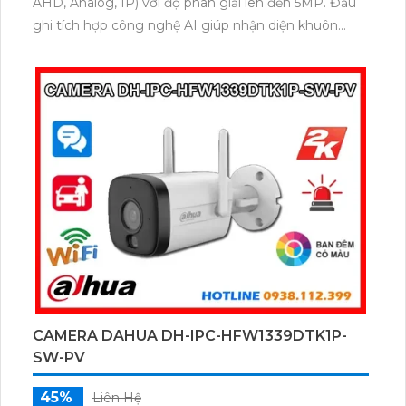
AHD, Analog, IP) với độ phân giải lên đến 5MP. Đầu
ghi tích hợp công nghệ AI giúp nhận diện khuôn
mặt, phát hiện chuyển động thông minh. Với chuẩn
nén H.265+, đầu ghi giúp tiết kiệm băng thông và
dung lượng lưu trữ hiệu quả.
CAMERA DAHUA DH-IPC-HFW1339DTK1P-
SW-PV
45%
Liên Hệ