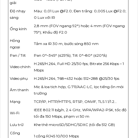
giải
Độ nhạy
Màu: 0,01 Lux @F2.0; Đen trắng: 0,005 Lux @F2.0;
sáng
0 Lux với IR
2,8 mm (FOV ngang 92°) hoặc 4 mm (FOV ngang
Ống kính
75°); Khẩu độ F2.0
Hồng
Tầm xa IR 30 m, bước sóng 850 nm
ngoại
Pan / Tilt
Pan 0°–345° (≤25°/s); Tilt 0°–80° (≤20°/s)
H.265/H.264, Full HD 25/30 fps; Bitrate 256 Kbps – 1
Video chính
Mbps
Video phụ
H.265/H.264, 768×432 hoặc 512×288 @25/30 fps
Mic & loa tích hợp, G.711/AAC-LC, lọc tiếng ồn môi
Âm thanh
trường
Mạng
TCP/IP, HTTP/HTTPS, RTSP, ONVIF, TLS 1.1/1.2…
IEEE 802.11 b/g/n, 2.4 GHz, WPA/WPA2-PSK, tốc độ
Wi-Fi
tối đa 150 Mbps, phạm vi 50 m
Lưu trữ
Khe thẻ microSD/SDHC/SDXC (tối đa 512 GB)
Cổng
1 cổng RJ45 10/100 Mbps