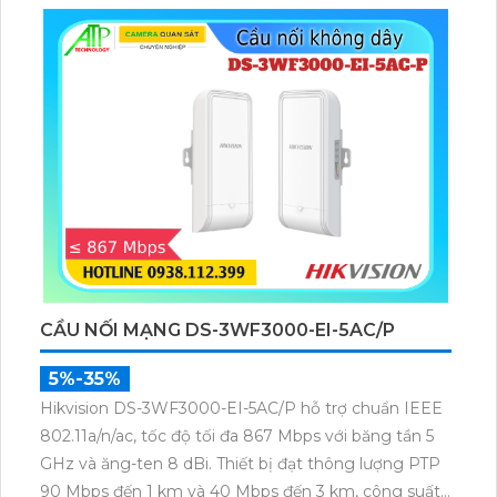
micro và loa giúp đàm thoại 2 chiều
CẦU NỐI MẠNG DS-3WF3000-EI-5AC/P
5%-35%
Hikvision DS-3WF3000-EI-5AC/P hỗ trợ chuẩn IEEE
802.11a/n/ac, tốc độ tối đa 867 Mbps với băng tần 5
GHz và ăng-ten 8 dBi. Thiết bị đạt thông lượng PTP
90 Mbps đến 1 km và 40 Mbps đến 3 km, công suất