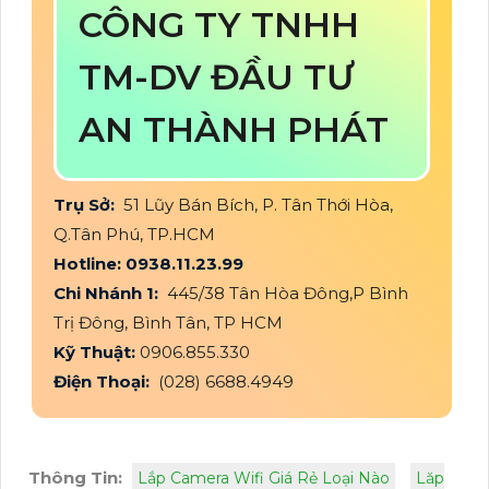
CÔNG TY TNHH
TM-DV ĐẦU TƯ
AN THÀNH PHÁT
Trụ Sở:
51 Lũy Bán Bích, P. Tân Thới Hòa,
Q.Tân Phú, TP.HCM
Hotline: 0938.11.23.99
Chi Nhánh 1:
445/38 Tân Hòa Đông,P Bình
Trị Đông, Bình Tân, TP HCM
Kỹ Thuật:
0906.855.330
Điện Thoại:
(028) 6688.4949
Thông Tin:
Lắp Camera Wifi Giá Rẻ Loại Nào
Lăp