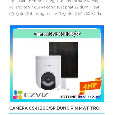
trợ chuẩn IEEE 802.11b/g/n, tốc độ tối đa 300 Mbps
với ăng-ten 7 dBi và công suất phát 22 dBm. Hoạt
động ổn định trong môi trường -30°C đến 60°C, đạt
thông lượng PTP ~90 Mbps ở 0,5 km. Thiết kế IP55
bền bỉ, cấp nguồn PoE 12–24VDC
CAMERA CS-HB8C/SP DÙNG PIN MẶT TRỜI