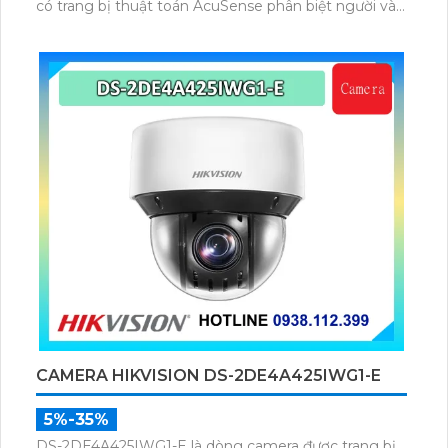
có trang bị thuật toán AcuSense phân biệt người và
phương tiện, trang bị micro và loa giúp đàm thoại 2
chiều, nhìn ban đêm bằng hồng ngoại 100m.
CAMERA HIKVISION DS-2DE4A425IWG1-E
5%-35%
DS-2DE4A425IWG1-E là dòng camera được trang bị