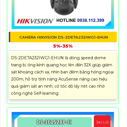
CAMERA HIKVISION DS-2DE7A232IWG1-EHUN
5%-35%
DS-2DE7A232IWG1-EHUN là dòng speed dome
trang bị ống kính quang học lên đến 32X giúp giám
sát khoảng cách xa, nhìn ban đêm bằng hồng ngoại
200m, hỗ trợ tính năng AcuSense nâng cao hiệu
quả giám sát an ninh, có tốc độ lấy nét cao nhờ
công nghệ Self-learning