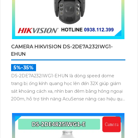
CAMERA HIKVISION DS-2DE7A232IWG1-
EHUN
5%-35%
DS-2DE7A232IWG1-EHUN là dòng speed dome
trang bị ống kính quang học lên đến 32X giúp giám
sát khoảng cách xa, nhìn ban đêm bằng hồng ngoại
200m, hỗ trợ tính năng AcuSense nâng cao hiệu quả
giám sát an ninh, có tốc độ lấy nét cao nhờ công
nghệ Self-learning