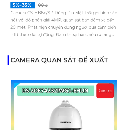
5%-35%
00 ₫
Camera CS-HB8c/SP Dùng Pin Mặt Trời ghi hình sắc
nét với độ phân giải 4MP, quan sát ban đêm xa đến
20 mét. Phát hiện chuyển động người qua cảm biến
PIR theo dõi tự động. Đàm thoại hai chiều rõ ràng
tùy chỉnh âm báo linh hoạt. Lưu trữ tối đa 512GB sạc
pin từ tấm năng lượng mặt trời hoạt động bền bỉ
ngoài trời.
CAMERA QUAN SÁT ĐỀ XUẤT