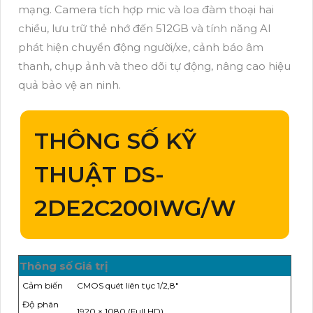
mạng. Camera tích hợp mic và loa đàm thoại hai
chiều, lưu trữ thẻ nhớ đến 512GB và tính năng AI
phát hiện chuyển động người/xe, cảnh báo âm
thanh, chụp ảnh và theo dõi tự động, nâng cao hiệu
quả bảo vệ an ninh.
THÔNG SỐ KỸ
THUẬT DS-
2DE2C200IWG/W
Thông số
Giá trị
Cảm biến
CMOS quét liên tục 1/2,8"
Độ phân
1920 × 1080 (Full HD)