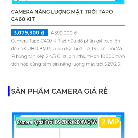
CAMERA NĂNG LƯỢNG MẶT TRỜI TAPO
C460 KIT
3,079,300 ₫
4,399,000 ₫
Camera Tapo C460 KIT sở hữu độ phân giải cao lên
đến 4K UHD 8MP, zoom kỹ thuật số 16×, kết nối Wi-
Fi băng tần kép 2.4/5 GHz, pin lithium-ion 10000mAh
tích hợp cùng tấm pin năng lượng mặt trời 5.2V/2.5W.
Tapo C460 KIT cũng hỗ trợ quan sát ban đêm màu
với cảm biến Starlight, tầm nhìn lên đến 15 m.
SẢN PHẨM CAMERA GIÁ RẺ