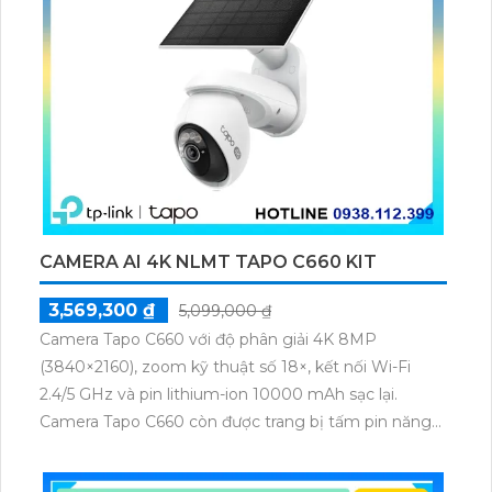
CAMERA AI 4K NLMT TAPO C660 KIT
3,569,300 ₫
5,099,000 ₫
Camera Tapo C660 với độ phân giải 4K 8MP
(3840×2160), zoom kỹ thuật số 18×, kết nối Wi-Fi
2.4/5 GHz và pin lithium-ion 10000 mAh sạc lại.
Camera Tapo C660 còn được trang bị tấm pin năng
lượng mặt trời 5.2V 2.5W, tích hợp AI phát hiện người,
thú cưng, phương tiện, lưu trữ thẻ microSD tối đa 512