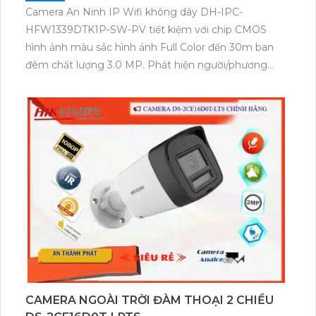
Camera An Ninh IP Wifi không dây DH-IPC-
HFW1339DTK1P-SW-PV tiết kiệm với chip CMOS
hình ảnh màu sắc hình ảnh Full Color đến 30m ban
đêm chất lượng 3.0 MP. Phát hiện người/phương
tiện dễ dàng với công nghệ Ai tích họp mic và loa
đàm thoại 2 chiều. Camera chuyên dụng và hiệu quả
cho việc giám sát an ninh giá rẻ.
CAMERA NGOÀI TRỜI ĐÀM THOẠI 2 CHIỀU