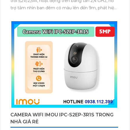
trời 5,2V/2,5W, hoạt động trên băng tần 2,4 GHz, hỗ
trợ tầm nhìn ban đêm có màu lên đến 9m, phát hiện
chuyển động và con người bằng AI, đồng thời lưu trữ
dữ liệu qua thẻ microSD lên đến 512GB.
CAMERA WIFI IMOU IPC-S2EP-3R1S TRONG
NHÀ GIÁ RẺ