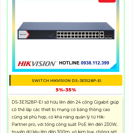
SWITCH HIKVISION DS-3E1528P-EI
5%-35%
DS-3E1528P-EI sở hữu lên đến 24 cổng Gigabit giúp
có thể lắp các thiết bị mạng có băng thông cao
cũng sẽ phù hợp, có khả năng quản lý từ Hik-
Partner pro, với tổng công suất PoE lên đến 230W,
truyền dữ liệu lên đến 300m, vỏ kim loại, chông sét