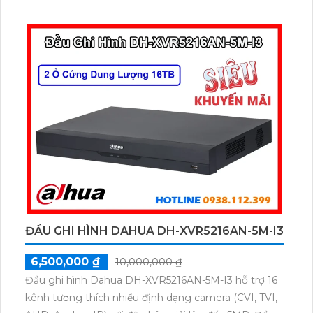
chuyển động thông minh nâng cao khả năng bảo vệ.
Hỗ trợ thẻ nhớ lên đến 512GB và dễ dàng quản lý qua
ứng dụng, Tapo C100 mang đến sự an tâm trọn vẹn
chỉ trong vài thao tác giá rẻ.
ĐẦU GHI HÌNH DAHUA DH-XVR5216AN-5M-I3
6,500,000 ₫
10,000,000 ₫
Đầu ghi hình Dahua DH-XVR5216AN-5M-I3 hỗ trợ 16
kênh tương thích nhiều định dạng camera (CVI, TVI,