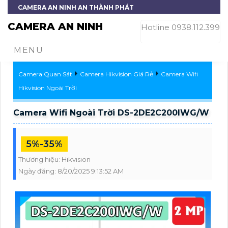
CAMERA AN NINH AN THÀNH PHÁT
CAMERA AN NINH
Hotline 0938.112.399
MENU
Camera Quan Sát
Camera Hikvision Giá Rẻ
Camera Wifi
Hikvision Ngoài Trời
Camera Wifi Ngoài Trời DS-2DE2C200IWG/W
5%-35%
Thương hiệu:
Hikvision
Ngày đăng:
8/20/2025 9:13:52 AM