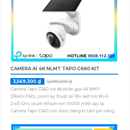
CAMERA AI 4K NLMT TAPO C660 KIT
3,569,300 ₫
5,099,000 ₫
Camera Tapo C660 với độ phân giải 4K 8MP
(3840×2160), zoom kỹ thuật số 18×, kết nối Wi-Fi
2.4/5 GHz và pin lithium-ion 10000 mAh sạc lại.
Camera Tapo C660 còn được trang bị tấm pin năng
lượng mặt trời 5.2V 2.5W, tích hợp AI phát hiện người,
thú cưng, phương tiện, lưu trữ thẻ microSD tối đa 512