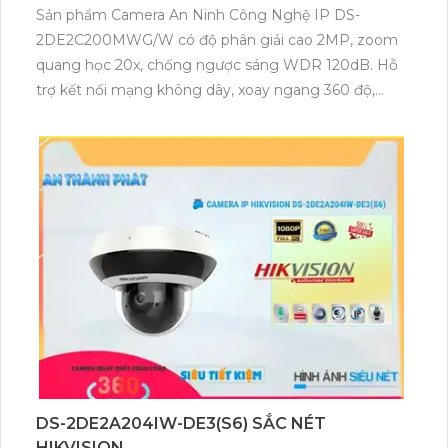
Sản phẩm Camera An Ninh Công Nghệ IP DS-
2DE2C200MWG/W có độ phân giải cao 2MP, zoom
quang học 20x, chống ngược sáng WDR 120dB. Hỗ
trợ kết nối mạng không dây, xoay ngang 360 độ,
nghiêng 90 độ, theo dõi chuyển động thông minh.
Sử dụng linh hoạt trong hệ thống giám sát an
ninh.Thiết Bị Camera IP DS-2DE2C200MWG/W sắc
nét, tiết kiệm hơn HYBRID. Xử lý nhanh, chi phí trang
bị đặc biệt. Công nghệ ánh sáng kép giám sát ban
đêm, hình ảnh trắng đen/màu sắc với đèn trợ sáng.
Xem Full Color 30m ban đêm, hiệu quả cao. Đàm
thoại 2 chiều, chip hình ảnh 2.0 MP. Phân biệt người
ban đêm, chất lượng tốt.
DS-2DE2A204IW-DE3(S6) SẮC NÉT
HIKVISION