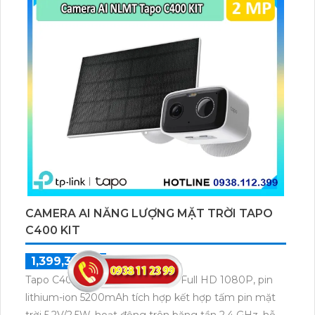
GB.
CAMERA AI NĂNG LƯỢNG MẶT TRỜI TAPO
C400 KIT
1,399,300 ₫
1,999,000 ₫
Tapo C400 KIT với độ phân giải Full HD 1080P, pin
lithium-ion 5200mAh tích hợp kết hợp tấm pin mặt
trời 5,2V/2,5W, hoạt động trên băng tần 2,4 GHz, hỗ