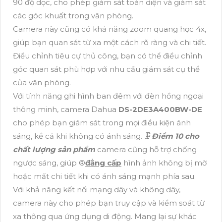
90 độ dọc, cho phép giám sát toàn diện và giám sát
các góc khuất trong văn phòng.
Camera này cũng có khả năng zoom quang học 4x,
giúp bạn quan sát từ xa một cách rõ ràng và chi tiết.
Điều chỉnh tiêu cự thủ công, bạn có thể điều chỉnh
góc quan sát phù hợp với nhu cầu giám sát cụ thể
của văn phòng.
Với tính năng ghi hình ban đêm với đèn hồng ngoại
thông minh, camera Dahua
DS-2DE3A400BW-DE
cho phép bạn giám sát trong mọi điều kiện ánh
sáng, kể cả khi không có ánh sáng. 🗜️
Điểm 10 cho
chất lượng sản phẩm
camera cũng hỗ trợ chống
ngược sáng, giúp ®️
đẳng cấp
hình ảnh không bị mờ
hoặc mất chi tiết khi có ánh sáng mạnh phía sau.
Với khả năng kết nối mạng dây và không dây,
camera này cho phép bạn truy cập và kiểm soát từ
xa thông qua ứng dụng di động. Mang lại sự khác