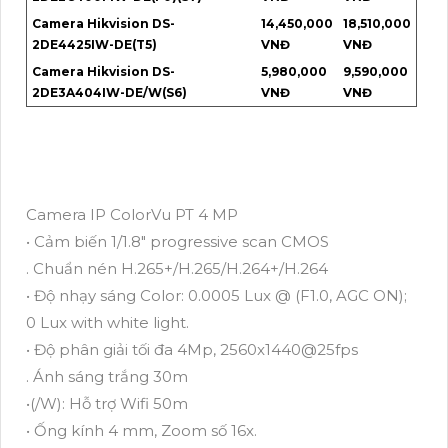
Camera Hikvision DS-
14,450,000
18,510,000
2DE4425IW-DE(T5)
VNĐ
VNĐ
Camera Hikvision DS-
5,980,000
9,590,000
2DE3A404IW-DE/W(S6)
VNĐ
VNĐ
Camera IP ColorVu PT 4 MP
• Cảm biến 1/1.8" progressive scan CMOS
. Chuẩn nén H.265+/H.265/H.264+/H.264
• Độ nhạy sáng Color: 0.0005 Lux @ (F1.0, AGC ON);
0 Lux with white light.
• Độ phân giải tối đa 4Mp, 2560x1440@25fps
. Ánh sáng trắng 30m
•(/W): Hỗ trợ Wifi 50m
• Ống kính 4 mm, Zoom số 16x.