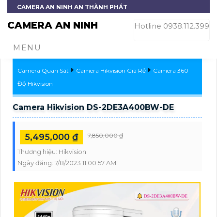
CAMERA AN NINH AN THÀNH PHÁT
CAMERA AN NINH
Hotline 0938.112.399
MENU
Camera Quan Sát
Camera Hikvision Giá Rẻ
Camera 360
Độ Hikvision
Camera Hikvision DS-2DE3A400BW-DE
5,495,000 ₫
7,850,000 ₫
Thương hiệu:
Hikvision
Ngày đăng:
7/8/2023 11:00:57 AM