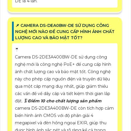
DE là 4 lần.
📌 CAMERA DS-DEA0BW-DE SỬ DỤNG CÔNG
NGHỆ MỚI NÀO ĐỂ CUNG CẤP HÌNH ẢNH CHẤT
LƯỢNG CAO VÀ BẢO MẬT TỐT?
🤵
Camera DS-2DE3A400BW-DE sử dụng công
nghệ mới là công nghệ PoE+ để cung cấp hình
ảnh chất lượng cao và bảo mật tốt. Công nghệ
này cho phép cấp nguồn điện và truyền dữ liệu
qua một cáp mạng duy nhất, giúp giảm thiểu
các vấn đề về dây cáp và tiết kiệm thời gian lắp
đặt. 🗜️
Điểm 10 cho chất lượng sản phẩm
camera DS-2DE3A400BW-DE còn tích hợp cảm
biến hình ảnh CMOS với độ phân giải 4
megapixel và đèn hồng ngoại EXIR, giúp thu
được hình ảnh sắc nét và rõ ràng kể cả trong