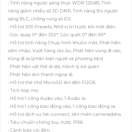
• Tính năng ngược sáng thực WDR 120dB, Tính
năng giảm nhiễu số 3D DNR, Tính năng Bù ngược
sáng BLC, chống rung số EIS
• Hỗ trợ 300 Presets, Nhớ vị trí trước khi mất điện.
• Góc quay 0° đến 350°, Góc quét 0° đến 90°
• Hỗ trợ tính năng Chụp hình khuôn mặt, Phát hiện
xâm nhập, Vượt hàng rảo ảo, Phát hiện vùng đi vào,
Vùng đi ra (phân biệt người và phương tiện)
. Phát hiện vật thể di dời, Hành lý bỏ quên
. Phát hiện âm thanh ngoại lệ.
• Hỗ trợ thẻ nhớ MicroSD lên đến 512GB.
• Tích hợp mic
. Hỗ trợ 1 cổng Audio vào, 1 Audio ra
. Hỗ trợ 1 cổng báo động vào, 1 cổng báo động ra.
• Hỗ trợ dịch vụ hik-connect, tên miền cameraddns.
• Tiêu chuẩn chống bụi, nước IP66.
• Cảnh báo còi đèn.