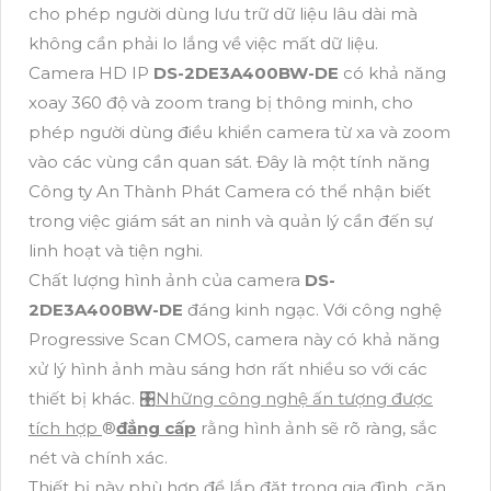
cho phép người dùng lưu trữ dữ liệu lâu dài mà
không cần phải lo lắng về việc mất dữ liệu.
Camera HD IP
DS-2DE3A400BW-DE
có khả năng
xoay 360 độ và zoom trang bị thông minh, cho
phép người dùng điều khiển camera từ xa và zoom
vào các vùng cần quan sát. Đây là một tính năng
Công ty An Thành Phát Camera có thể nhận biết
trong việc giám sát an ninh và quản lý cần đến sự
linh hoạt và tiện nghi.
Chất lượng hình ảnh của camera
DS-
2DE3A400BW-DE
đáng kinh ngạc. Với công nghệ
Progressive Scan CMOS, camera này có khả năng
xử lý hình ảnh màu sáng hơn rất nhiều so với các
thiết bị khác. 🎛
Những công nghệ ấn tượng được
tích hợp
®️
đẳng cấp
rằng hình ảnh sẽ rõ ràng, sắc
nét và chính xác.
Thiết bị này phù hợp để lắp đặt trong gia đình, căn