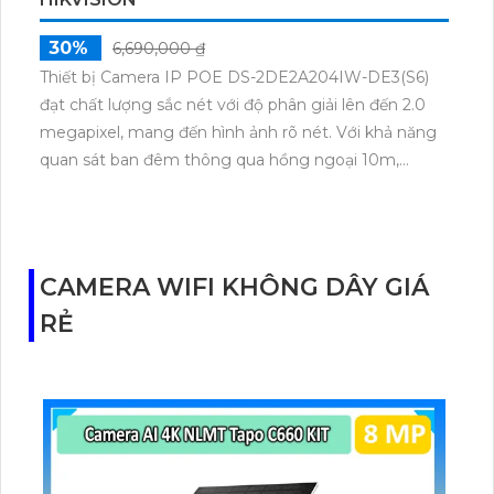
30%
6,690,000 ₫
Thiết bị Camera IP POE DS-2DE2A204IW-DE3(S6)
đạt chất lượng sắc nét với độ phân giải lên đến 2.0
megapixel, mang đến hình ảnh rõ nét. Với khả năng
quan sát ban đêm thông qua hồng ngoại 10m,
Camera IP này cung cấp hiệu suất ổn định. Sử dụng
công nghệ IP POE, không giảm chất lượng. Hỗ trợ
công nghệ Smart IR, đảm bảo hình ảnh sắc nét dù
trong điều kiện ánh sáng thấp. Thiết bị có khả năng
CAMERA WIFI KHÔNG DÂY GIÁ
xoay 360 độ, tích hợp thu âm và loa rõ ràng, phù hợp
RẺ
lắp đặt cho gia đình, căn hộ.