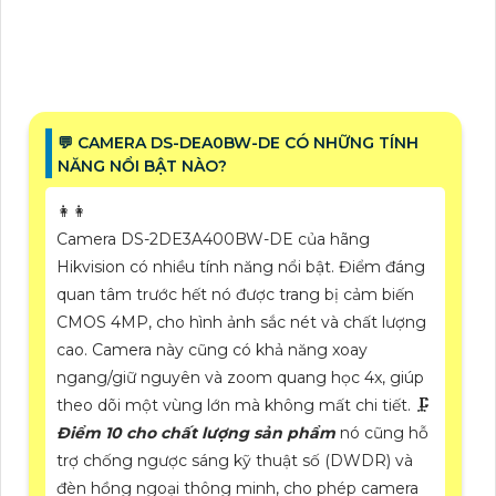
️💬 CAMERA DS-DEA0BW-DE CÓ NHỮNG TÍNH
NĂNG NỔI BẬT NÀO?
️👩‍👩
Camera DS-2DE3A400BW-DE của hãng
Hikvision có nhiều tính năng nổi bật. Điểm đáng
quan tâm trước hết nó được trang bị cảm biến
CMOS 4MP, cho hình ảnh sắc nét và chất lượng
cao. Camera này cũng có khả năng xoay
ngang/giữ nguyên và zoom quang học 4x, giúp
theo dõi một vùng lớn mà không mất chi tiết. 🗜️
Điểm 10 cho chất lượng sản phẩm
nó cũng hỗ
trợ chống ngược sáng kỹ thuật số (DWDR) và
đèn hồng ngoại thông minh, cho phép camera