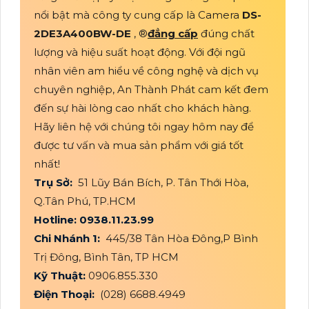
nổi bật mà công ty cung cấp là Camera
DS-
2DE3A400BW-DE
, ®️
đẳng cấp
đúng chất
lượng và hiệu suất hoạt động. Với đội ngũ
nhân viên am hiểu về công nghệ và dịch vụ
chuyên nghiệp, An Thành Phát cam kết đem
đến sự hài lòng cao nhất cho khách hàng.
Hãy liên hệ với chúng tôi ngay hôm nay để
được tư vấn và mua sản phẩm với giá tốt
nhất!
Trụ Sở:
51 Lũy Bán Bích, P. Tân Thới Hòa,
Q.Tân Phú, TP.HCM
Hotline: 0938.11.23.99
Chi Nhánh 1:
445/38 Tân Hòa Đông,P Bình
Trị Đông, Bình Tân, TP HCM
Kỹ Thuật:
0906.855.330
Điện Thoại:
(028) 6688.4949