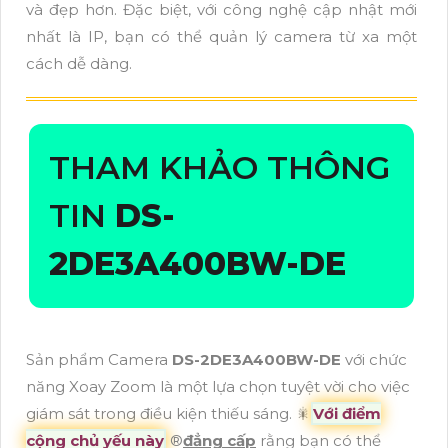
và đẹp hơn. Đặc biệt, với công nghệ cập nhật mới
nhất là IP, bạn có thể quản lý camera từ xa một
cách dễ dàng.
THAM KHẢO THÔNG
TIN
DS-
2DE3A400BW-DE
Sản phẩm Camera
DS-2DE3A400BW-DE
với chức
năng Xoay Zoom là một lựa chọn tuyệt vời cho việc
giám sát trong điều kiện thiếu sáng. 🎇
Với điểm
cộng chủ yếu này
®️
đẳng cấp
rằng bạn có thể