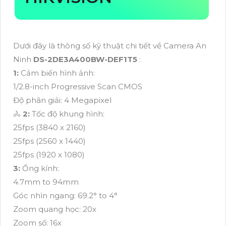
Dưới đây là thông số kỹ thuật chi tiết về Camera An
Ninh
DS-2DE3A400BW-DEF1T5
:
1:
Cảm biến hình ảnh:
1/2.8-inch Progressive Scan CMOS
Độ phân giải: 4 Megapixel
🚴
2:
Tốc độ khung hình:
25fps (3840 x 2160)
25fps (2560 x 1440)
25fps (1920 x 1080)
3:
Ống kính:
4.7mm to 94mm
Góc nhìn ngang: 69.2° to 4°
Zoom quang học: 20x
Zoom số: 16x