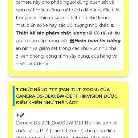
camera này cho phép người dùng quan sát và
giám sát môi trường một cách dễ dàng, đặc biệt
trong việc nhìn rõ các chi tiết nhỏ như khuôn
mặt, biển số xe hay các đối tượng nhỏ khác. ₪
Thiết kế sản phẩm chất lượng
rất Có rất nhiều
giá trị cao cấp trong việc 🎛
Hoàn toàn tin tưởng
an ninh và giám sát trong các khu vực như nhà
ở, văn phòng, công trình xây dựng, cửa hàng và
nhiều vị trí khác.
❓ CHỨC NĂNG PTZ (PAN-TILT-ZOOM) CỦA
CAMERA DS-DEA0BW-DEFT HIKVISION ĐƯỢC
ĐIỀU KHIỂN NHƯ THẾ NÀO?
👩‍🌾
Camera DS-2DE3A400BW-DEF1T5 Hikvision có
chức năng PTZ (Pan-Tilt-Zoom) cho phép điều