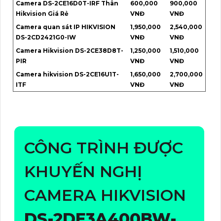
Camera DS-2CE16D0T-IRF Thân
600,000
900,000
Hikvision Giá Rẻ
VNĐ
VNĐ
Camera quan sát IP HIKVISION
1,950,000
2,540,000
DS-2CD2421G0-IW
VNĐ
VNĐ
Camera Hikvision DS-2CE38D8T-
1,250,000
1,510,000
PIR
VNĐ
VNĐ
Camera hikvision DS-2CE16U1T-
1,650,000
2,700,000
ITF
VNĐ
VNĐ
CÔNG TRÌNH ĐƯỢC
KHUYẾN NGHỊ
CAMERA HIKVISION
DS-2DE3A400BW-