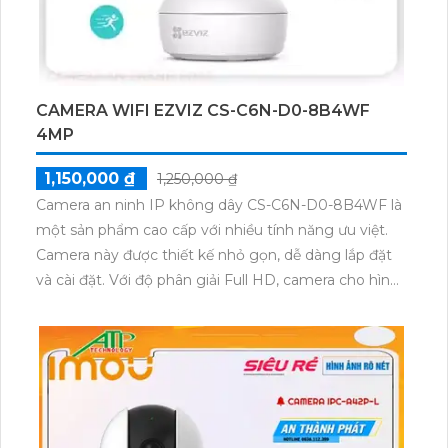
CAMERA WIFI EZVIZ CS-C6N-D0-8B4WF
4MP
1,150,000 ₫
1,250,000 ₫
Camera an ninh IP không dây CS-C6N-D0-8B4WF là
một sản phẩm cao cấp với nhiều tính năng ưu việt.
Camera này được thiết kế nhỏ gọn, dễ dàng lắp đặt
và cài đặt. Với độ phân giải Full HD, camera cho hình
ảnh sắc nét, chất lượng cao, đem lại trải nghiệm xem
hình ảnh chân thực. Camera IP không dây này cũng
hỗ trợ kết nối Wi-Fi, giúp người dùng dễ dàng kiểm
soát và xem trực tiếp hình ảnh từ xa thông qua điện
thoại di động hoặc máy tính. Ngoài ra, tính năng
cảnh báo chuyển động, hỗ trợ thẻ nhớ lên đến