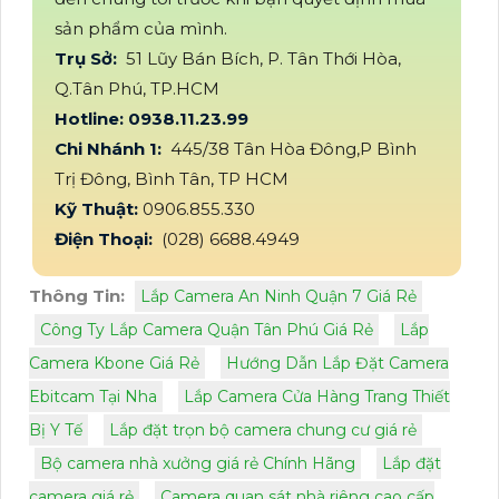
sản phẩm của mình.
Trụ Sở:
51 Lũy Bán Bích, P. Tân Thới Hòa,
Q.Tân Phú, TP.HCM
Hotline: 0938.11.23.99
Chi Nhánh 1:
445/38 Tân Hòa Đông,P Bình
Trị Đông, Bình Tân, TP HCM
Kỹ Thuật:
0906.855.330
Điện Thoại:
(028) 6688.4949
Thông Tin:
Lắp Camera An Ninh Quận 7 Giá Rẻ
Công Ty Lắp Camera Quận Tân Phú Giá Rẻ
Lắp
Camera Kbone Giá Rẻ
Hướng Dẫn Lắp Đặt Camera
Ebitcam Tại Nha
Lắp Camera Cửa Hàng Trang Thiết
Bị Y Tế
Lắp đặt trọn bộ camera chung cư giá rẻ
Bộ camera nhà xưởng giá rẻ Chính Hãng
Lắp đặt
camera giá rẻ
Camera quan sát nhà riêng cao cấp