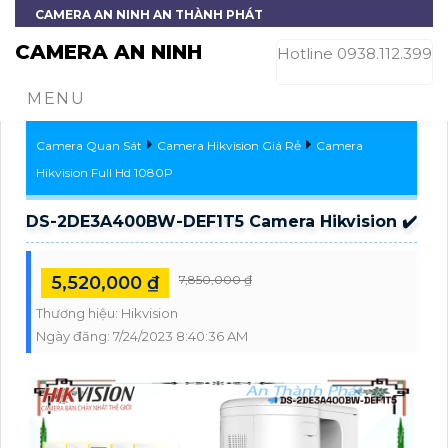
CAMERA AN NINH AN THÀNH PHÁT
CAMERA AN NINH
Hotline 0938.112.399
MENU
Camera Quan Sát
Camera Hikvision Giá Rẻ
Camera
Hikvision Full Hd 1080P
DS-2DE3A400BW-DEF1T5 Camera Hikvision ✔️
5,520,000 ₫
7,850,000 ₫
Thương hiệu:
Hikvision
Ngày đăng:
7/24/2023 8:40:36 AM