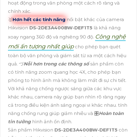
hoạt động trong văn phòng một cách rõ ràng và
chính xác.
🥇️
Hơn hết các tính năng
nổi bật khác của camera
Hikvision
DS-2DE3A400BW-DEF1T5
là khả năng
Công nghệ
xoay ngang 360 độ và nghiêng 90 độ.
mới ấn tượng nhất giúp
cho phép bạn quét
toàn bộ văn phòng và giám sát từ xa một cách hiệu
quả. づ
Nỗi hơn trong các thông số
sản phẩm còn
có tính năng zoom quang học 4X, cho phép bạn
phóng to hình ảnh mà không làm mất đi sự chi tiết.
Với khả năng chống ngược sáng giữa các khu vực
khác nhau, camera này giúp bạn nhìn rõ ràng ngay
cả trong điều kiện ánh sáng ngoại vi khác nhau. tính
năng chống rung giúp giảm nhiễu và 🎛
Hoàn toàn
tin tưởng
hình ảnh ổn định.
Sản phẩm Hikvision
DS-2DE3A400BW-DEF1T5
còn