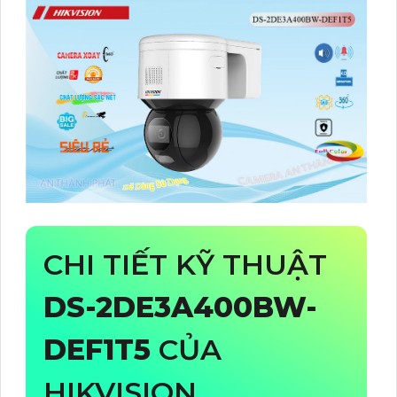
CHI TIẾT KỸ THUẬT
DS-2DE3A400BW-
DEF1T5
CỦA
HIKVISION