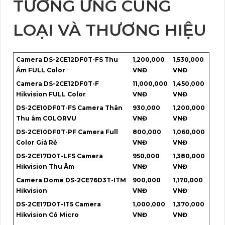
TƯƠNG ỨNG CÙNG
LOẠI VÀ THƯƠNG HIỆU
Camera DS-2CE12DF0T-FS Thu
1,200,000
1,530,000
Âm FULL Color
VNĐ
VNĐ
Camera DS-2CE12DF0T-F
11,000,000
1,450,000
Hikvision FULL Color
VNĐ
VNĐ
DS-2CE10DF0T-FS Camera Thân
930,000
1,200,000
Thu âm COLORVU
VNĐ
VNĐ
DS-2CE10DF0T-PF Camera Full
800,000
1,060,000
Color Giá Rẻ
VNĐ
VNĐ
DS-2CE17D0T-LFS Camera
950,000
1,380,000
Hikvision Thu Âm
VNĐ
VNĐ
Camera Dome DS-2CE76D3T-ITM
900,000
1,170,000
Hikvision
VNĐ
VNĐ
DS-2CE17D0T-IT5 Camera
1,000,000
1,370,000
Hikvision Có Micro
VNĐ
VNĐ