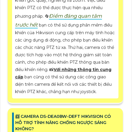
khiển góc quay, nghiêng và zoom. Việc điều
khiển PTZ có thể được thực hiện qua nhiều
Điểm đáng quan tâm
phương pháp. 🔄
trước hết
bạn có thể sử dụng phần mềm điều
khiển của Hikvision cung cấp trên máy tính hoặc
các ứng dụng di động, cho phép bạn điều khiển
các chức năng PTZ từ xa. Thứ hai, camera có thể
được tích hợp vào một hệ thống giám sát toàn
cảnh, cho phép điều khiển PTZ thông qua bàn
điều khiển riêng. 📸
Với những thông tin cung
cấp
bạn cũng có thể sử dụng các cổng giao
diện trên camera để kết nối với các thiết bị điều
khiển PTZ khác, chẳng hạn như joystick.
📨 CAMERA DS-DEA0BW-DEFT HIKVISION CÓ
HỖ TRỢ TÍNH NĂNG CHỐNG NGƯỢC SÁNG
KHÔNG?