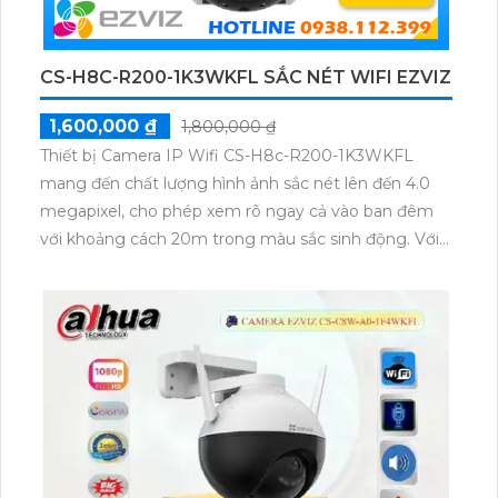
CS-H8C-R200-1K3WKFL SẮC NÉT WIFI EZVIZ
1,600,000 ₫
1,800,000 ₫
Thiết bị Camera IP Wifi CS-H8c-R200-1K3WKFL
mang đến chất lượng hình ảnh sắc nét lên đến 4.0
megapixel, cho phép xem rõ ngay cả vào ban đêm
với khoảng cách 20m trong màu sắc sinh động. Với
công nghệ IP Wifi, camera không bị giảm chất
lượng, đảm bảo hình ảnh màu sắc ổn định ngay cả
trong điều kiện ánh sáng yếu. Camera có khả năng
xoay 360 độ, thu âm và phát loa rõ ràng, phù hợp cho
việc lắp đặt trong gia đình hoặc căn hộ.