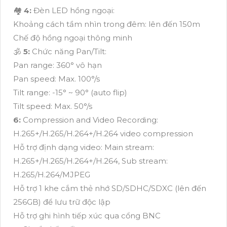
🏘
4:
Đèn LED hồng ngoại:
Khoảng cách tầm nhìn trong đêm: lên đến 150m
Chế độ hồng ngoại thông minh
🕉️
5:
Chức năng Pan/Tilt:
Pan range: 360° vô hạn
Pan speed: Max. 100°/s
Tilt range: -15° ~ 90° (auto flip)
Tilt speed: Max. 50°/s
6:
Compression and Video Recording:
H.265+/H.265/H.264+/H.264 video compression
Hỗ trợ định dạng video: Main stream:
H.265+/H.265/H.264+/H.264, Sub stream:
H.265/H.264/MJPEG
Hỗ trợ 1 khe cắm thẻ nhớ SD/SDHC/SDXC (lên đến
256GB) để lưu trữ độc lập
Hỗ trợ ghi hình tiếp xúc qua cổng BNC