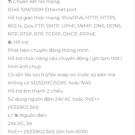
7:
Chuẩn kết nối mạng:
RJ45 10M/100M Ethernet port
Hỗ trợ giao thức mạng: IPv4/IPv6, HTTP, HTTPS,
802.1x, Qos, FTP, SMTP, UPnP, SNMP, DNS, DDNS,
NTP, RTSP, RTP, TCP/IP, DHCP, PPPoE
8:
Hỗ trợ:
Phát hiện chuyển động thông minh
Hỗ trợ chức năng câu chuyển động / ghi tạm thời /
hình ảnh chụp
Có sẵn 16x lưu trữ/16x snap-on trước sự kiện mà
không có SD/SDHC/SDXC hoặc NAS
Hỗ trợ âm thanh 2 chiều
Sử dụng nguồn điện 24V AC hoặc PoE++
(IEEE802.3bt)
👉
9:
Nguồn điện:
24V AC, 3A
PoE++ (IEEE802.3bt) (lớn hơn 60W)