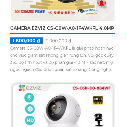
CAMERA EZVIZ CS-C8W-A0-1F4WKFL 4.0MP
1,800,000 ₫
2,000,000 ₫
Camera CS-C8W-A0-1F4WKFL là giải pháp hoàn hảo
cho việc giám sát không gian rộng lớn. Với góc quay
360 độ linh hoạt và độ phân giải 4.0 MP sắc nét, mọi
ngóc ngách đều được quan sát rõ ràng. Công nghệ
IP Wifi giúp lắp đặt nhanh chóng và dễ dàng.