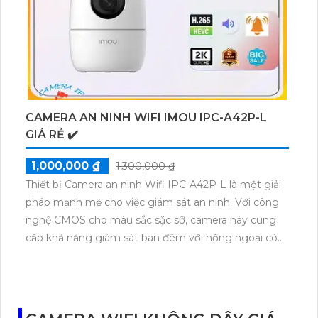
128GB giúp ghi lại các sự kiện quan trọng. Sản phẩm
này đáp ứng tốt nhu cầu bảo vệ an ninh của gia đình,
văn phòng, cửa hàng và các khu vực khác.
CAMERA AN NINH WIFI IMOU IPC-A42P-L
GIÁ RẺ ✔️
1,000,000 ₫
1,300,000 ₫
Thiết bị Camera an ninh Wifi IPC-A42P-L là một giải
pháp mạnh mẽ cho việc giám sát an ninh. Với công
nghệ CMOS cho màu sắc sặc sỡ, camera này cung
cấp khả năng giám sát ban đêm với hồng ngoại có
tầm xa lên đến 10m. Thiết kế tích hợp trên kỹ thuật
IP Wifi giúp camera dễ dàng sử dụng và phù hợp
cho công trình lớn. Với độ phân giải 4.0 MP, camera
truyền tải nhanh và hỗ trợ các công nghệ nén video