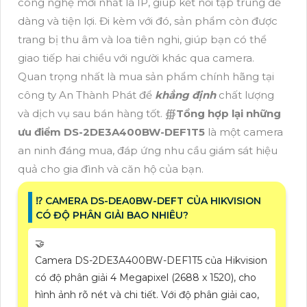
công nghệ mới nhất là IP, giúp kết nối tập trung dễ
dàng và tiện lợi. Đi kèm với đó, sản phẩm còn được
trang bị thu âm và loa tiên nghi, giúp bạn có thể
giao tiếp hai chiều với người khác qua camera.
Quan trọng nhất là mua sản phẩm chính hãng tại
công ty An Thành Phát để
khẳng định
chất lượng
và dịch vụ sau bán hàng tốt. ∰
Tổng hợp lại những
ưu điểm
DS-2DE3A400BW-DEF1T5
là một camera
an ninh đáng mua, đáp ứng nhu cầu giám sát hiệu
quả cho gia đình và căn hộ của bạn.
⁉️ CAMERA DS-DEA0BW-DEFT CỦA HIKVISION
CÓ ĐỘ PHÂN GIẢI BAO NHIÊU?
🤝
Camera DS-2DE3A400BW-DEF1T5 của Hikvision
có độ phân giải 4 Megapixel (2688 x 1520), cho
hình ảnh rõ nét và chi tiết. Với độ phân giải cao,