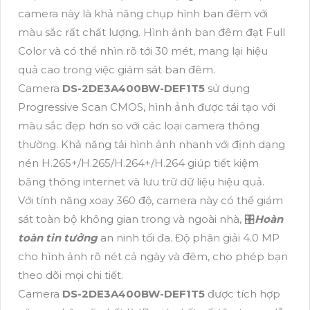
camera này là khả năng chụp hình ban đêm với
màu sắc rất chất lượng. Hình ảnh ban đêm đạt Full
Color và có thể nhìn rõ tới 30 mét, mang lại hiệu
quả cao trong việc giám sát ban đêm.
Camera
DS-2DE3A400BW-DEF1T5
sử dụng
Progressive Scan CMOS, hình ảnh được tái tạo với
màu sắc đẹp hơn so với các loại camera thông
thường. Khả năng tải hình ảnh nhanh với định dạng
nén H.265+/H.265/H.264+/H.264 giúp tiết kiệm
băng thông internet và lưu trữ dữ liệu hiệu quả.
Với tính năng xoay 360 độ, camera này có thể giám
sát toàn bộ không gian trong và ngoài nhà, 🎛
Hoàn
toàn tin tưởng
an ninh tối đa. Độ phân giải 4.0 MP
cho hình ảnh rõ nét cả ngày và đêm, cho phép bạn
theo dõi mọi chi tiết.
Camera
DS-2DE3A400BW-DEF1T5
được tích hợp