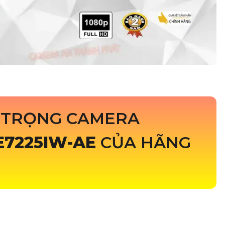
 TRỌNG CAMERA
E7225IW-AE
CỦA HÃNG