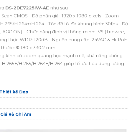
era
DS-2DE7225IW-AE
như sau:
e Scan CMOS - Độ phân giải: 1920 x 1080 pixels - Zoom
H.265/H.264+/H.264 - Tốc độ tối đa khung hình: 30fps - Độ
6, AGC ON) - Chức năng định vị thông minh: IVS (Tripwire,
 sáng thực WDR: 120dB - Nguồn cung cấp: 24VAC & Hi-PoE
h thước: Φ 180 x 330.2 mm
 ống kính có zoom quang học mạnh mẽ, khả năng chống
o H.265+/H.265/H.264+/H.264 giúp tối ưu hóa dung lượng
:
Thiết kế Đẹp
iá Rẻ Ghi Âm