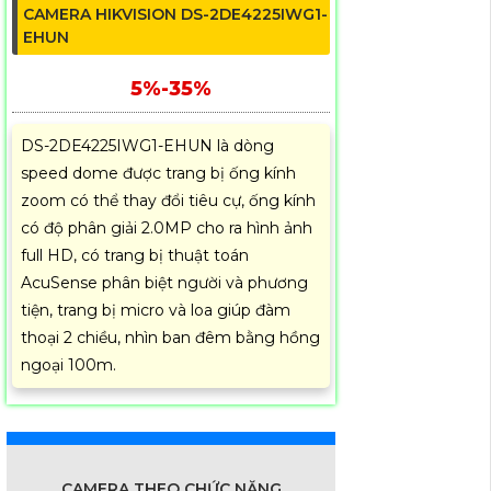
CAMERA HIKVISION DS-2DE4225IWG1-
EHUN
5%-35%
DS-2DE4225IWG1-EHUN là dòng
speed dome được trang bị ống kính
zoom có thể thay đổi tiêu cự, ống kính
có độ phân giải 2.0MP cho ra hình ảnh
full HD, có trang bị thuật toán
AcuSense phân biệt người và phương
tiện, trang bị micro và loa giúp đàm
thoại 2 chiều, nhìn ban đêm bằng hồng
ngoại 100m.
CAMERA THEO CHỨC NĂNG