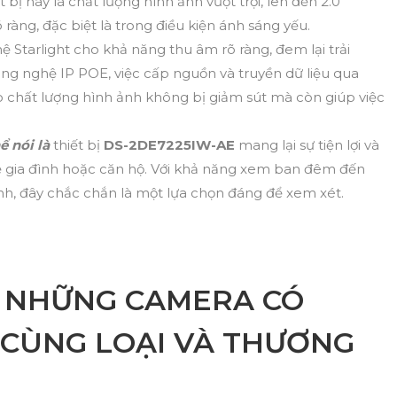
bị này là chất lượng hình ảnh vượt trội, lên đến 2.0
ràng, đặc biệt là trong điều kiện ánh sáng yếu.
Starlight cho khả năng thu âm rõ ràng, đem lại trải
ông nghệ IP POE, việc cấp nguồn và truyền dữ liệu qua
 chất lượng hình ảnh không bị giảm sút mà còn giúp việc
ể nói là
thiết bị
DS-2DE7225IW-AE
mang lại sự tiện lợi và
vệ gia đình hoặc căn hộ. Với khả năng xem ban đêm đến
nh, đây chắc chắn là một lựa chọn đáng để xem xét.
 NHỮNG CAMERA CÓ
CÙNG LOẠI VÀ THƯƠNG