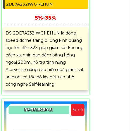
2DE7A232IWG1-EHUN
5%-35%
DS-2DE7A232IWG1-EHUN là dòng
speed dome trang bị ống kính quang
học lên đến 32X giúp giám sát khoảng
cách xa, nhìn ban đêm bằng hồng
ngoại 200m, hỗ trợ tính năng
AcuSense nâng cao hiệu quả giám sát
an ninh, có tốc độ lấy nét cao nhờ
công nghệ Self-learning