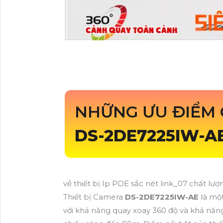
NHỮNG ƯU ĐIỂM 
DS-2DE7225IW-A
về thiết bị Ip POE sắc nét link_07 chất lư
Thiết bị Camera
DS-2DE7225IW-AE
là một
với khả năng quay xoay 360 độ và khả nă