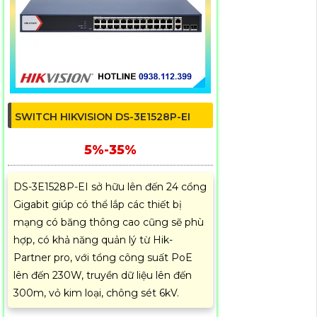
SWITCH HIKVISION DS-3E1528P-EI
5%-35%
DS-3E1528P-EI sở hữu lên đến 24 cổng
Gigabit giúp có thể lắp các thiết bị
mạng có băng thông cao cũng sẽ phù
hợp, có khả năng quản lý từ Hik-
Partner pro, với tổng công suất PoE
lên đến 230W, truyền dữ liệu lên đến
300m, vỏ kim loại, chông sét 6kV.