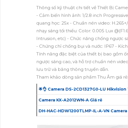
Thông số kỹ thuật chi tiết về Thiết Bị Cam
- Cảm biến hình ảnh: 1/2.8 inch Progressiv
quang học: 25x - Chuẩn nén video: H.265+/
nhạy sáng tối thiểu: Color: 0.005 Lux @(F1.
Intrusion, etc) - Chức năng chống ngược
- Chứng chỉ chống bụi và nước: IP67 - Kíc
Tính năng đặc biệt của thiết bị bao gồm
ngược sáng cao, và hỗ trợ chuẩn nén vide
lưu trữ và băng thông truyền dẫn.
Tham khảo dòng sản phẩm Thu Âm giá rẻ
🌟👌 Camera DS-2CD1327G0-LU Hikvision 
Camera KX-A2012WN-A Giá rẻ
DH-HAC-HDW1200TLMP-IL-A-VN Camera G