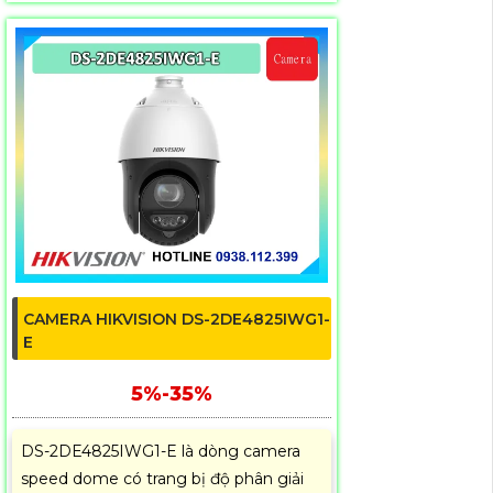
CAMERA HIKVISION DS-2DE4825IWG1-
E
5%-35%
DS-2DE4825IWG1-E là dòng camera
speed dome có trang bị độ phân giải