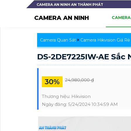
CAMERA AN NINH AN THÀNH PHÁT
CAMERA AN NINH
CAMERA 
Camera Quan Sát
Camera Hikvision Giá Rẻ
DS-2DE7225IW-AE Sắc N
24,980,000 ₫
30%
Thương hiệu:
Hikvision
Ngày đăng:
5/24/2024 10:34:59 AM