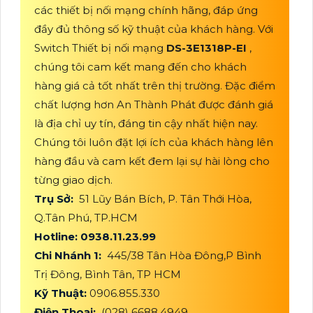
các thiết bị nối mạng chính hãng, đáp ứng
đầy đủ thông số kỹ thuật của khách hàng. Với
Switch Thiết bị nối mạng
DS-3E1318P-EI
,
chúng tôi cam kết mang đến cho khách
hàng giá cả tốt nhất trên thị trường. Đặc điểm
chất lượng hơn An Thành Phát được đánh giá
là địa chỉ uy tín, đáng tin cậy nhất hiện nay.
Chúng tôi luôn đặt lợi ích của khách hàng lên
hàng đầu và cam kết đem lại sự hài lòng cho
từng giao dịch.
Trụ Sở:
51 Lũy Bán Bích, P. Tân Thới Hòa,
Q.Tân Phú, TP.HCM
Hotline: 0938.11.23.99
Chi Nhánh 1:
445/38 Tân Hòa Đông,P Bình
Trị Đông, Bình Tân, TP HCM
Kỹ Thuật:
0906.855.330
Điện Thoại:
(028) 6688.4949