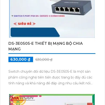
SWITCH THIẾT BỊ NỐI MẠNG DS-3E0505P-
E/M THIẾT BỊ MẠNG
00 ₫
00 ₫
Bộ chia mạng DS-3E0505P-E/M là một sản phẩm
công nghệ tiên tiến được trang bị với nhiều tính năng
hữu ích. Bộ chia mạng này có khả năng chia quản lý
đường truyền mạng hiệu quả và ổn định.