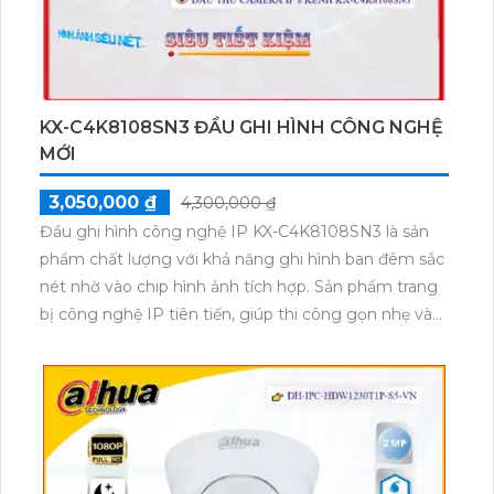
hàng đầu là Dahua. Combo bao gồm cả camera an
ninh và các thiết bị điều khiển như micro và loa. Với
chức năng vượt trội của mình, combo này có khả
năng thu âm và phát lại âm thanh một cách chất
lượng
KX-C4K8108SN3 ĐẦU GHI HÌNH CÔNG NGHỆ
MỚI
3,050,000 ₫
4,300,000 ₫