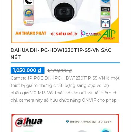
Đầu ghi hình công nghệ IP KX-C4K8108SN3 là sản
phẩm chất lượng với khả năng ghi hình ban đêm sắc
nét nhờ vào chip hình ảnh tích hợp. Sản phẩm trang
bị công nghệ IP tiên tiến, giúp thi công gọn nhẹ và
dễ dàng nâng cấp số lượng camera. Với 8 kênh ghi
hình, đầu ghi này còn hỗ trợ khu vực cấm và chống
xâm nhập, ứng dụng công nghệ AI cùng tính năng
nhận diện khuôn mặt face detection, giúp tiết kiệm
băng thông hiệu quả. H.265+/H.265/H.264+/H.264 là
những công nghệ cao cấp được trang bị đặc biệt
trên sản phẩm này.
DAHUA DH-IPC-HDW1230T1P-S5-VN SẮC
NÉT