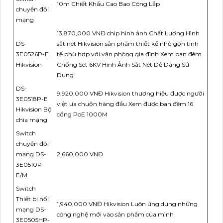
10m Chiết Khấu Cao Bao Công Lắp
chuyển đổi
mạng
13,870,000 VNĐ chip hình ảnh Chất Lượng Hình
DS-
sắt nét Hikvision sản phẩm thiết kế nhỏ gọn tinh
3E0526P-E
tế phù hợp với văn phòng gia đình Xem ban đêm
Hikvision
Chống Sét 6KV Hình Ảnh Sắt Nét Dễ Dàng Sử
Dụng
DS-
9,920,000 VNĐ Hikvision thương hiệu được người
3E0518P-E
việt ưa chuộn hàng đầu Xem được ban đêm 16
Hikvision Bộ
cổng PoE 1000M
chia mạng
Switch
chuyển đổi
mạng DS-
2,660,000 VNĐ
3E0510P-
E/M
Switch
Thiết bị nối
1,940,000 VNĐ Hikvision Luôn ứng dụng những
mạng DS-
công nghệ mới vào sản phẩm của mình
3E0505HP-