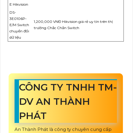
E Hikvision
DS-
3E0106P-
1,200,000 VNĐ Hikvision giá rẻ uy tín trên thị
E/M Switch
trường Chắc Chắn Switch
chuyển đổi
dữ liệu
CÔNG TY TNHH TM-
DV AN THÀNH
PHÁT
An Thành Phát là công ty chuyên cung cấp