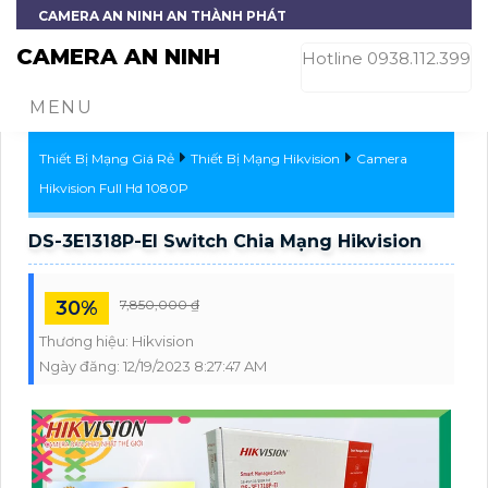
CAMERA AN NINH AN THÀNH PHÁT
CAMERA AN NINH
Hotline 0938.112.399
MENU
Thiết Bị Mạng Giá Rẻ
Thiết Bị Mạng Hikvision
Camera
Hikvision Full Hd 1080P
DS-3E1318P-EI Switch Chia Mạng Hikvision
30%
7,850,000 ₫
Thương hiệu:
Hikvision
Ngày đăng:
12/19/2023 8:27:47 AM