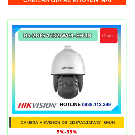
suất mạng. Thiết kế nhỏ gọn và tiết kiệm không gian,
DS-3E0310P-E/M là một lựa chọn tốt cho việc triển
khai hệ thống mạng trong các công ty, trường học,
khách sạn và các địa điểm khác.
WIFI RUIJIE RG-AP820-L(V2)
5,846,000 ₫
6,046,000 ₫
Ruijie RG-AP820-L(V2) được nâng cấp chuẩn Wi-Fi 6
mang đến tốc độ truyền tải dữ liệu lên tới 2.402
Gbps, đảm bảo kết nối mạnh mẽ và ổn định. Người
dùng có thể tận hưởng trải nghiệm chuyển vùng liền
mạch, duy trì tính liên tục của dịch vụ ngay cả khi di
chuyển trong không gian rộng.