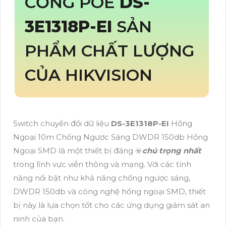
CỔNG POE
DS-
3E1318P-EI
SẢN
PHẨM CHẤT LƯỢNG
CỦA HIKVISION
Switch chuyển đổi dữ liệu
DS-3E1318P-EI
Hồng
Ngoại 10m Chống Ngược Sáng DWDR 150db Hồng
Ngoại SMD là một thiết bị đáng ☣️
chú trọng nhất
trong lĩnh vực viễn thông và mạng. Với các tính
năng nổi bật như khả năng chống ngược sáng,
DWDR 150db và công nghệ hồng ngoại SMD, thiết
bị này là lựa chọn tốt cho các ứng dụng giám sát an
ninh của bạn.