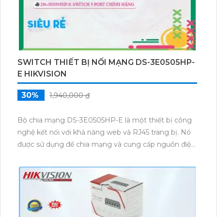
CAMERA NĂNG LƯỢNG MẶT TRỜI TAPO
C460 KIT
3,079,300 ₫
4,399,000 ₫
Camera Tapo C460 KIT sở hữu độ phân giải cao lên
đến 4K UHD 8MP, zoom kỹ thuật số 16×, kết nối Wi-
Fi băng tần kép 2.4/5 GHz, pin lithium-ion 10000mAh
tích hợp cùng tấm pin năng lượng mặt trời 5.2V/2.5W.
Tapo C460 KIT cũng hỗ trợ quan sát ban đêm màu
với cảm biến Starlight, tầm nhìn lên đến 15 m.
SẢN PHẨM CAMERA GIÁ RẺ