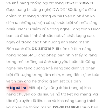
Về khả năng chống ngược sáng,
DS-3E1318P-EI
được trang bị công nghệ DWDR 150db, giúp điều
chỉnh mức sáng tự động và cải thiện hình ảnh khi
diễn ra những sự kiện có sự khác biệt về mức sáng
nhiều. Nét ưu điểm của công nghệ Công trình Được
bạn có được hình ảnh sắc nét và chất lượng cao,
ngay cả trong các tình huống ánh sáng mạnh.
Bên cạnh đó,
DS-3E1318P-EI
còn có tính năng
hồng ngoại SMD, cho phép bạn nhìn thấy rõ ràng
trong môi trường có ánh sáng yếu hoặc tối. Công
nghệ này tăng cường khả năng xác định và phân
biệt đối tượng trong tầm nhìn, mang đến sự an toàn
và tin cậy cho hệ thống giám sát của bạn.
👑
Ngoài ra
thiết bị này cũng được trang bị khả
năng chuyển đổi dữ liệu và hỗ trợ kết nối mạng. Với
tốc độ truyền dữ liệu cao và khả năng tương thích
với nhiều hệ thống mạng,
DS-3E1318P-EI
giúp bạn