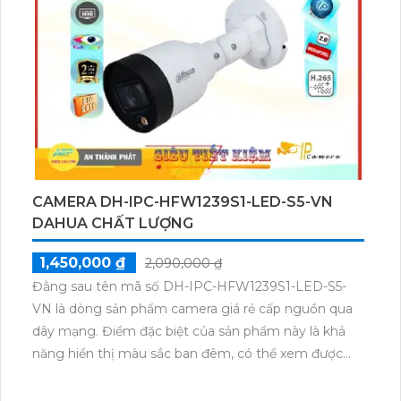
1,050,000 ₫
1,470,000 ₫
Camera IP POE DH-IPC-HDW1230T1P-S5-VN là một
thiết bị giá rẻ nhưng chất lượng sáng đẹp với độ
phân giải 2.0 MP. Với thiết kế sắc nét và tiết kiệm chi
phí, camera này sở hữu chức năng ONVIF cho phép
giám sát chất lượng hình ảnh sắc nét ban đêm với
hồng ngoại lên đến 30m. Đây là lựa chọn phù hợp
cho việc giám sát cửa hàng, gia đình và căn hộ. Với
công nghệ Dome Plastic và tích hợp IP POE, việc
nâng cấp hệ thống camera dễ dàng hơn bao giờ hết.
Ngoài ra, camera còn có chức năng thu hình chất
lượng và vượt trội.