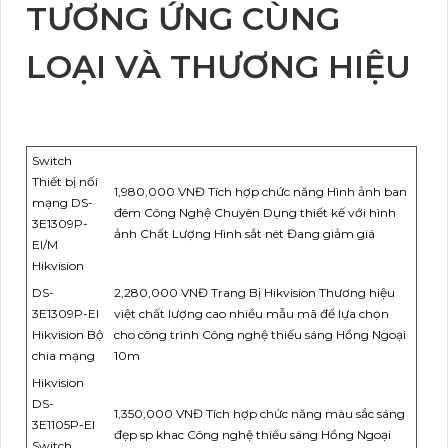
TƯƠNG ỨNG CÙNG
LOẠI VÀ THƯƠNG HIỆU
Switch
Thiết bị nối
1,980,000 VNĐ Tích hợp chức năng Hình ảnh ban
mạng DS-
đêm Công Nghệ Chuyên Dụng thiết kế với hình
3E1309P-
ảnh Chất Lượng Hình sắt nét Đang giảm giá
EI/M
Hikvision
DS-
2,280,000 VNĐ Trang Bị Hikvision Thương hiệu
3E1309P-EI
việt chất lượng cao nhiều mẫu mã để lựa chọn
Hikvision Bộ
cho công trình Công nghệ thiếu sáng Hồng Ngoại
chia mạng
10m
Hikvision
DS-
1,350,000 VNĐ Tích hợp chức năng màu sắc sáng
3E1105P-EI
đẹp sp khac Công nghệ thiếu sáng Hồng Ngoại
Switch