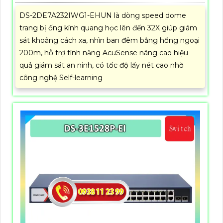
CẦU NỐI MẠNG DS-3WF3000-EI-5AC/P
5%-35%
Hikvision DS-3WF3000-EI-5AC/P hỗ trợ chuẩn IEEE
802.11a/n/ac, tốc độ tối đa 867 Mbps với băng tần 5
GHz và ăng-ten 8 dBi. Thiết bị đạt thông lượng PTP
90 Mbps đến 1 km và 40 Mbps đến 3 km, công suất
phát 22 dBm, độ nhạy thu -84 dBm, đảm bảo truyền
tải dữ liệu và video giám sát ổn định ở khoảng cách
xa.