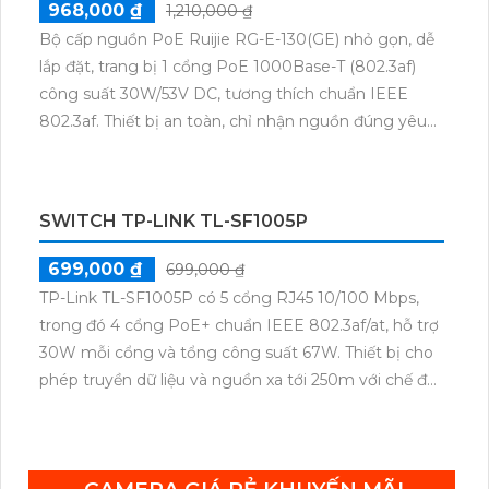
2,130,000 ₫
2,130,000 ₫
Switch chuyển đổi dữ liệu DS-3E0310P-E/M là một
sản phẩm công nghệ hàng đầu với nhiều trang bị
tiên tiến. Máy có khả năng kết nối và chuyển đổi dữ
liệu nhanh chóng và ổn định. Switch này được thiết
kế với 10 cổng Ethernet 10/100Mbps, giúp cung cấp
tốc độ truyền tải cao và đáng tin cậy. Ngoài ra, sản
CAMERA QUAN SÁT ĐỀ XUẤT
phẩm này còn được trang bị tính năng PoE (Power
over Ethernet) để cung cấp nguồn điện cho các thiết
bị mạng như camera IP, điểm truy cập không dây và
điện thoại IP. Switch DS-3E0310P-E/M còn hỗ trợ
chức năng VLAN (Virtual Local Area Network) để
phân chia mạng thành các phân đoạn độc lập, giúp
tăng cường bảo mật và quản lý dễ dàng. Sản phẩm
còn có khả năng tương thích và tương tác với các
giao thức mạng phổ biến như IEEE 802.3, IEEE
802.3u, IEEE 802.3x, IEEE 802.3af/at, giúp tối ưu hiệu