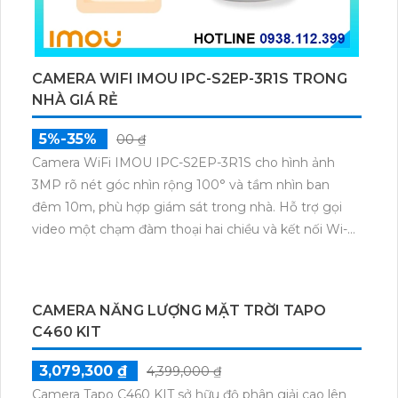
lượng mặt trời 5.2V 2.5W, tích hợp AI phát hiện người,
thú cưng, phương tiện, lưu trữ thẻ microSD tối đa 512
GB.
CAMERA AI NĂNG LƯỢNG MẶT TRỜI TAPO
C400 KIT
1,399,300 ₫
1,999,000 ₫
Tapo C400 KIT với độ phân giải Full HD 1080P, pin