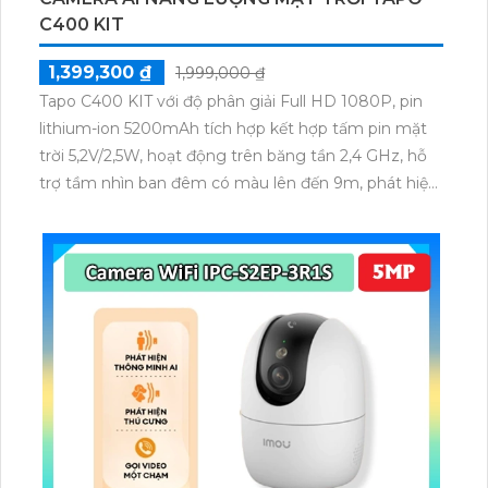
CAMERA AI 4K NLMT TAPO C660 KIT
3,569,300 ₫
5,099,000 ₫
Camera Tapo C660 với độ phân giải 4K 8MP
(3840×2160), zoom kỹ thuật số 18×, kết nối Wi-Fi
2.4/5 GHz và pin lithium-ion 10000 mAh sạc lại.
Camera Tapo C660 còn được trang bị tấm pin năng