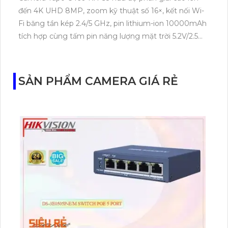
lithium-ion 5200mAh tích hợp kết hợp tấm pin mặt
trời 5,2V/2,5W, hoạt động trên băng tần 2,4 GHz, hỗ
trợ tầm nhìn ban đêm có màu lên đến 9m, phát hiện
chuyển động và con người bằng AI, đồng thời lưu trữ
dữ liệu qua thẻ microSD lên đến 512GB.
CAMERA WIFI IMOU IPC-S2EP-3R1S TRONG