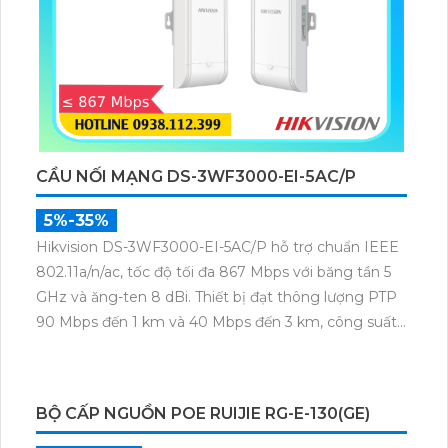
Switch chuyển đổi dữ liệu DS-3E0505-E là một sản
phẩm công nghệ tiên tiến được trang bị đầy đủ các
tính năng và khả năng để đáp ứng nhu cầu kết nối
mạng hiện đại. Với 5 cổng Ethernet 10/100Mbps, sản
phẩm này cho phép truyền dữ liệu nhanh chóng và
ổn định trong mạng nội bộ. Thông qua công nghệ
đáng tin cậy và an toàn, Switch này mang lại khả
năng chia sẻ tốc độ cao và chất lượng dữ liệu không
bị gián đoạn. Ngoài ra, DS-3E0505-E còn được trang
bị chức năng quản lý thông minh, giúp người dùng
dễ dàng điều chỉnh và quản lý mạng một cách tiện
lợi. Tổng kết lại, Switch chuyển đổi dữ liệu DS-
3E0505-E là một sản phẩm công nghệ tiện ích và
đáng tin cậy trong việc kết nối mạng LAN.
DS-3E0310P-E/M THIẾT BỊ MẠNG